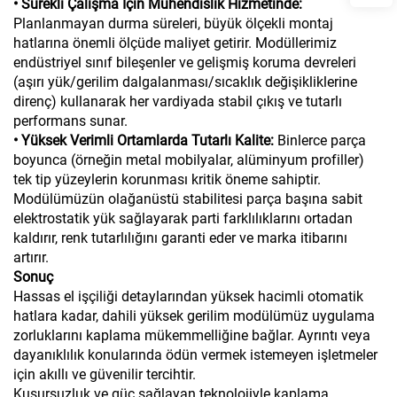
• Sürekli Çalışma İçin Mühendislik Hizmetinde:
Planlanmayan durma süreleri, büyük ölçekli montaj
hatlarına önemli ölçüde maliyet getirir. Modüllerimiz
endüstriyel sınıf bileşenler ve gelişmiş koruma devreleri
(aşırı yük/gerilim dalgalanması/sıcaklık değişikliklerine
direnç) kullanarak her vardiyada stabil çıkış ve tutarlı
performans sunar.
• Yüksek Verimli Ortamlarda Tutarlı Kalite:
Binlerce parça
boyunca (örneğin metal mobilyalar, alüminyum profiller)
tek tip yüzeylerin korunması kritik öneme sahiptir.
Modülümüzün olağanüstü stabilitesi parça başına sabit
elektrostatik yük sağlayarak parti farklılıklarını ortadan
kaldırır, renk tutarlılığını garanti eder ve marka itibarını
artırır.
Sonuç
Hassas el işçiliği detaylarından yüksek hacimli otomatik
hatlara kadar, dahili yüksek gerilim modülümüz uygulama
zorluklarını kaplama mükemmelliğine bağlar. Ayrıntı veya
dayanıklılık konularında ödün vermek istemeyen işletmeler
için akıllı ve güvenilir tercihtir.
Kusursuzluk ve güç sağlayan teknolojiyle kaplama