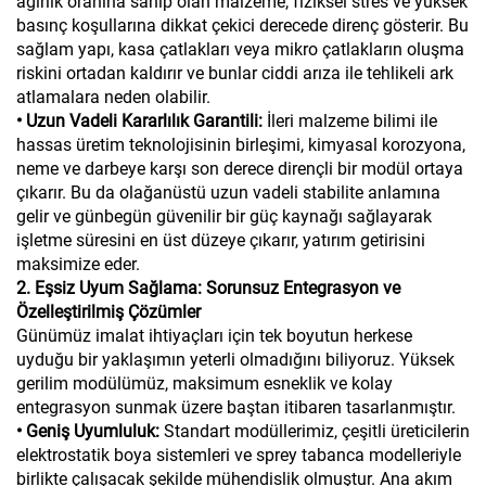
ağırlık oranına sahip olan malzeme, fiziksel stres ve yüksek
basınç koşullarına dikkat çekici derecede direnç gösterir. Bu
sağlam yapı, kasa çatlakları veya mikro çatlakların oluşma
riskini ortadan kaldırır ve bunlar ciddi arıza ile tehlikeli ark
atlamalara neden olabilir.
• Uzun Vadeli Kararlılık Garantili:
İleri malzeme bilimi ile
hassas üretim teknolojisinin birleşimi, kimyasal korozyona,
neme ve darbeye karşı son derece dirençli bir modül ortaya
çıkarır. Bu da olağanüstü uzun vadeli stabilite anlamına
gelir ve günbegün güvenilir bir güç kaynağı sağlayarak
işletme süresini en üst düzeye çıkarır, yatırım getirisini
maksimize eder.
2. Eşsiz Uyum Sağlama: Sorunsuz Entegrasyon ve
Özelleştirilmiş Çözümler
Günümüz imalat ihtiyaçları için tek boyutun herkese
uyduğu bir yaklaşımın yeterli olmadığını biliyoruz. Yüksek
gerilim modülümüz, maksimum esneklik ve kolay
entegrasyon sunmak üzere baştan itibaren tasarlanmıştır.
• Geniş Uyumluluk:
Standart modüllerimiz, çeşitli üreticilerin
elektrostatik boya sistemleri ve sprey tabanca modelleriyle
birlikte çalışacak şekilde mühendislik olmuştur. Ana akım