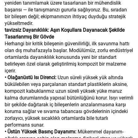
yeniden tanımlamak üzere tasarlanan bir mühendislik
başarısı — ile tanışmanızı gururla sağlıyoruz. Bu, sıradan
bir bileşen değil; ekipmanınızın ihtiyaç duyduğu stratejik
yükseltmedir.
tavizsiz Dayanıklılık: Aşırı Koşullara Dayanacak Şekilde
Tasarlanmış Bir Gövde
Herhangi bir kritik bileşenin güvenilirliği, ilk savunma hattı
olan dış muhafazayla başlar. Modülümüz, zorlu endüstriyel
ortamlarda dayanıklılık konusunda yeni bir standart
belirleyen özel olarak geliştirilmiş kompozit bir malzeme
içerir.
• Olağanüstü Isı Direnci:
Uzun süreli yüksek yük altında
bükülebilen veya parçalanan standart plastiklerin aksine,
kompozit kabuklarımız uzun süreli yüksek yüke maruz
kalma durumlarında yapısal bütünlüğünü korur. Isıyı verimli
bir şekilde dağıtarak iç bileşenlerin arızalanmasına karşı
koruma sağlar ve sıvama tabancası gövdelerinin içindeki
zorlayıcı, yüksek sıcaklıklı ortamlarda bile tutarlı
performans sunar.
• Üstün Yüksek Basınç Dayanımı:
Mükemmel dayanım-