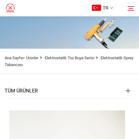
TR
Ana Sayfa
Ara
Ürünler
>
>
Ana Sayfa>
Ürünler
Elektrostatik Toz Boya Serisi
Elektrostatik Sprey
Tabancası
Hakkımızda
TÜM ÜRÜNLER
Davalar
Blog
Bize Ulaşın