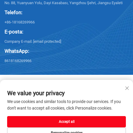
No. 88, Yuanyuan Yolu, Dayi Kasabası, Yangzhou Şehri, Jiangsu Eyaleti
Telefon:
+86-18168269966
E-posta:
Company E-mail:
[email protected]
WhatsApp:
8618168269966
We value your privacy
Telif hakkı © 2026 Yangzhou Sanxing Technology CO.,LTD. Tüm hakları
We use cookies and similar tools to provide our services. If you
saklıdır. -
Gizlilik politikası
don't want to accept all cookies, click Personalize cookies.
Accept all