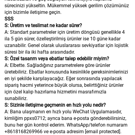
sürecinizi yükseltin. Mükemmel yüksek gerilim çözümünüz
için bizimle iletişime geçin.
SSS
S: Üretim ve teslimat ne kadar sürer?
A: Standart parametreler için üretim döngüsü genellikle 4
ila 5 gün sürer, özelleştirilmiş ürünler ise 10 güne kadar
uzanabilir. Genel olarak uluslararası sevkiyatlar için lojistik
süresi bir ila iki hafta arasındadır.
S: Özel tasarım veya ebatlar talep edebilir miyim?
A: Elbette. Sağladığınız parametrelere göre ürünler
üretebiliriz. Ebatlar konusunda kesinlikle gereksinimlerinizi
en iyi şekilde karşılayacağız. Eğer sonrasında yapılacak
sipariş hacmi yeterince büyük olursa, belirttiğiniz ürünler
için özel kalıp hazırlama hizmetini masrafımızla
sunabiliriz.
S: Sizinle iletişime geçmenin en hızlı yolu nedir?
A: Bana ulaşmanın en hızlı yolu WeChat Uygulamasıdır,
kimliğim ppxs0712; ayrıca bana e-posta gönderebilirsiniz,
bunu her gün kontrol ederim. WhatsApp/telefon numaram
+8618168269966 ve e-posta adresim
[email protected]
.