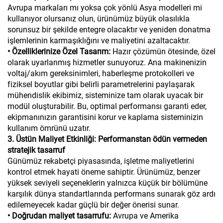
Avrupa markaları mı yoksa çok yönlü Asya modelleri mi
kullanıyor olursanız olun, ürünümüz büyük olasılıkla
sorunsuz bir şekilde entegre olacaktır ve yeniden donatma
işlemlerinin karmaşıklığını ve maliyetini azaltacaktır.
• Özelliklerinize Özel Tasarım:
Hazır çözümün ötesinde, özel
olarak uyarlanmış hizmetler sunuyoruz. Ana makinenizin
voltaj/akım gereksinimleri, haberleşme protokolleri ve
fiziksel boyutlar gibi belirli parametrelerini paylaşarak
mühendislik ekibimiz, sisteminize tam olarak uyacak bir
modül oluşturabilir. Bu, optimal performansı garanti eder,
ekipmanınızın garantisini korur ve kaplama sisteminizin
kullanım ömrünü uzatır.
3. Üstün Maliyet Etkinliği: Performanstan ödün vermeden
stratejik tasarruf
Günümüz rekabetçi piyasasında, işletme maliyetlerini
kontrol etmek hayati öneme sahiptir. Ürünümüz, benzer
yüksek seviyeli seçeneklerin yalnızca küçük bir bölümüne
karşılık dünya standartlarında performans sunarak göz ardı
edilemeyecek kadar güçlü bir değer önerisi sunar.
• Doğrudan maliyet tasarrufu:
Avrupa ve Amerika