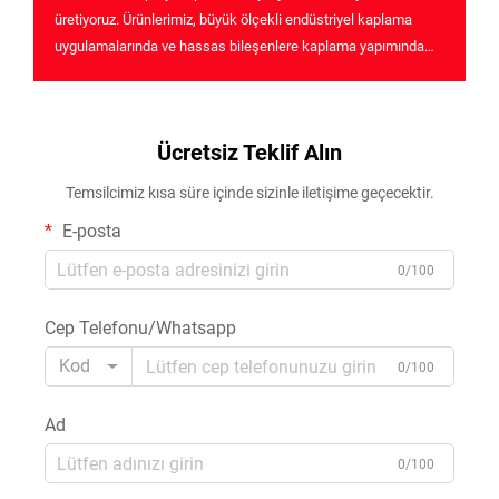
üretiyoruz. Ürünlerimiz, büyük ölçekli endüstriyel kaplama
uygulamalarında ve hassas bileşenlere kaplama yapımında
yaygın olarak kullanılır ve yüksek verimlilik ile önemli ölçüde
işçilik tasarrufu sağlar...
Ücretsiz Teklif Alın
Temsilcimiz kısa süre içinde sizinle iletişime geçecektir.
E-posta
0/100
Cep Telefonu/Whatsapp
Kod
0/100
Ad
0/100