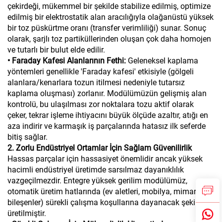
çekirdeği, mükemmel bir şekilde stabilize edilmiş, optimize
edilmiş bir elektrostatik alan aracılığıyla olağanüstü yüksek
bir toz püskürtme oranı (transfer verimliliği) sunar. Sonuç
olarak, şarjlı toz partiküllerinden oluşan çok daha homojen
ve tutarlı bir bulut elde edilir.
• Faraday Kafesi Alanlarının Fethi:
Geleneksel kaplama
yöntemleri genellikle 'Faraday kafesi' etkisiyle (gölgeli
alanlara/kenarlara tozun itilmesi nedeniyle tutarsız
kaplama oluşması) zorlanır. Modülümüzün gelişmiş alan
kontrolü, bu ulaşılması zor noktalara tozu aktif olarak
çeker, tekrar işleme ihtiyacını büyük ölçüde azaltır, atığı en
aza indirir ve karmaşık iş parçalarında hatasız ilk seferde
bitiş sağlar.
2. Zorlu Endüstriyel Ortamlar İçin Sağlam Güvenilirlik
Hassas parçalar için hassasiyet önemlidir ancak yüksek
hacimli endüstriyel üretimde sarsılmaz dayanıklılık
vazgeçilmezdir. Entegre yüksek gerilim modülümüz,
otomatik üretim hatlarında (ev aletleri, mobilya, mimari
bileşenler) sürekli çalışma koşullarına dayanacak şekilde
üretilmiştir.