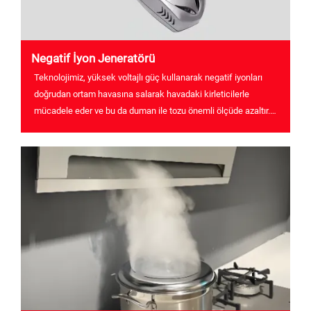
Negatif İyon Jeneratörü
Teknolojimiz, yüksek voltajlı güç kullanarak negatif iyonları
doğrudan ortam havasına salarak havadaki kirleticilerle
mücadele eder ve bu da duman ile tozu önemli ölçüde azaltır.
Onlarca yıldır Çin'de FAW-Volkswagen'in güvenilir ortağıyız, ...