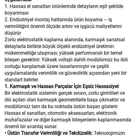
1. Hassas el sanatları ürünlerinde detayların eşit şekilde
boyanması
2. Endüstriyel montaj hatlarında ürün boyama – iş
verimliliğini önemli ölçüde artırır ve işgücü maliyetlerini
düşürür
Zorlu elektrostatik kaplama alanında, karmaşık sanatsal
detaylarla birlikte büyük ölçekli endüstriyel üretimin
mükemmelliğe ulaşması, yüksek performanslı bir temel
bileşen gerektirir. Yüksek voltajlı dahili modülümüz bu ikili
zorluğu karşılamak üzere tasarlanmıştır ve çeşitli
uygulamalarda verimlilik ve güvenilirlik açısından yeni bir
standart belirler.
1. Karmaşık ve Hassas Parçalar İçin Eşsiz Hassasiyet
Bir elektrostatik sistemin gerçek sınavı, zorlu girintileri ve
ölü açıları olan karmaşık geometrilerle başa çıkmaktır ve
modülümüz tam da bu noktada üstün başarı gösterir.
Hassas el sanatları, otomotiv aksesuarları, elektronik
muhafazalar ve diğer karmaşık bileşenlerin kaplanmasında
önemli bir avantaj sunar.
• Üstün Transfer Verimliliği ve Tekdüzelik:
Teknolojimizin