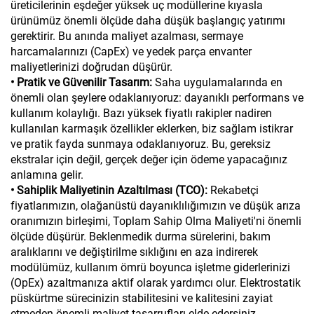
üreticilerinin eşdeğer yüksek uç modüllerine kıyasla
ürünümüz önemli ölçüde daha düşük başlangıç yatırımı
gerektirir. Bu anında maliyet azalması, sermaye
harcamalarınızı (CapEx) ve yedek parça envanter
maliyetlerinizi doğrudan düşürür.
• Pratik ve Güvenilir Tasarım:
Saha uygulamalarında en
önemli olan şeylere odaklanıyoruz: dayanıklı performans ve
kullanım kolaylığı. Bazı yüksek fiyatlı rakipler nadiren
kullanılan karmaşık özellikler eklerken, biz sağlam istikrar
ve pratik fayda sunmaya odaklanıyoruz. Bu, gereksiz
ekstralar için değil, gerçek değer için ödeme yapacağınız
anlamına gelir.
• Sahiplik Maliyetinin Azaltılması (TCO):
Rekabetçi
fiyatlarımızın, olağanüstü dayanıklılığımızın ve düşük arıza
oranımızın birleşimi, Toplam Sahip Olma Maliyeti'ni önemli
ölçüde düşürür. Beklenmedik durma sürelerini, bakım
aralıklarını ve değiştirilme sıklığını en aza indirerek
modülümüz, kullanım ömrü boyunca işletme giderlerinizi
(OpEx) azaltmanıza aktif olarak yardımcı olur. Elektrostatik
püskürtme sürecinizin stabilitesini ve kalitesini zayiat
etmeden önemli maliyet tasarrufları elde edersiniz.