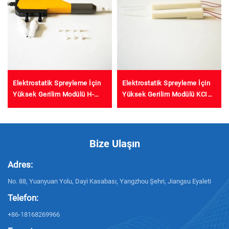
Elektrostatik Spreyleme İçin
Elektrostatik Spreyleme İçin
Yüksek Gerilim Modülü H-
Yüksek Gerilim Modülü KCI
Auto Tabancası
1688A
Bize Ulaşın
Adres:
No. 88, Yuanyuan Yolu, Dayi Kasabası, Yangzhou Şehri, Jiangsu Eyaleti
Telefon:
+86-18168269966