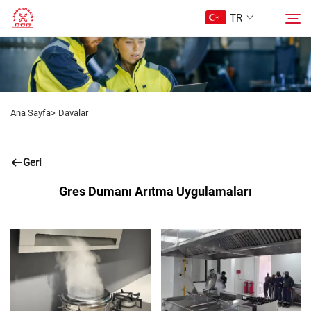
TR
Ana Sayfa
Ara
Ana Sayfa>
Davalar
Ürünler
Geri
Hakkımızda
Gres Dumanı Arıtma Uygulamaları
Davalar
Blog
Bize Ulaşın