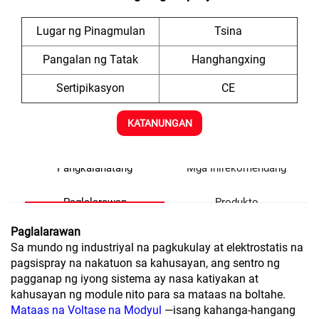
Lugar ng Pinagmulan
Tsina
Pangalan ng Tatak
Hanghangxing
Sertipikasyon
CE
KATANUNGAN
Pangkalahatang
Mga Inirekomendang
Paglalarawan
Produkto
Paglalarawan
Sa mundo ng industriyal na pagkukulay at elektrostatis na
pagsispray na nakatuon sa kahusayan, ang sentro ng
pagganap ng iyong sistema ay nasa katiyakan at
kahusayan ng module nito para sa mataas na boltahe.
Mataas na Voltase na Modyul
—isang kahanga-hangang