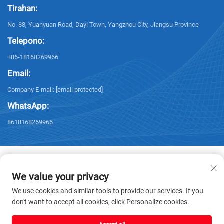
Tirahan:
No. 88, Yuanyuan Road, Dayi Town, Yangzhou City, Jiangsu Province
Telepono:
+86-18168269966
Email:
Company E-mail:
[email protected]
WhatsApp:
8618168269966
We value your privacy
Copyright © 2026 Yangzhou Sanxing Technology CO.,LTD. Nakareserba
We use cookies and similar tools to provide our services. If you
ang lahat ng karapatan. -
Patakaran sa Pagkakapribado
don't want to accept all cookies, click Personalize cookies.