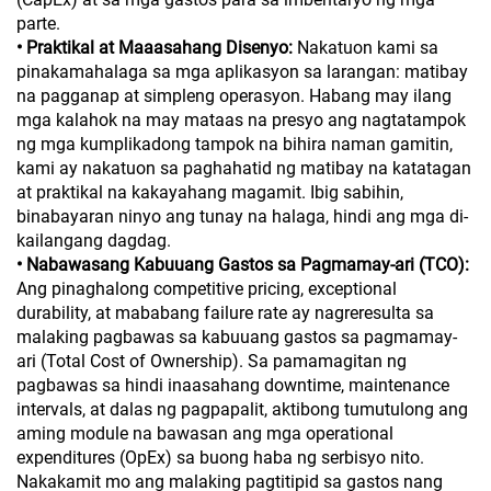
parte.
• Praktikal at Maaasahang Disenyo:
Nakatuon kami sa
pinakamahalaga sa mga aplikasyon sa larangan: matibay
na pagganap at simpleng operasyon. Habang may ilang
mga kalahok na may mataas na presyo ang nagtatampok
ng mga kumplikadong tampok na bihira naman gamitin,
kami ay nakatuon sa paghahatid ng matibay na katatagan
at praktikal na kakayahang magamit. Ibig sabihin,
binabayaran ninyo ang tunay na halaga, hindi ang mga di-
kailangang dagdag.
• Nabawasang Kabuuang Gastos sa Pagmamay-ari (TCO):
Ang pinaghalong competitive pricing, exceptional
durability, at mababang failure rate ay nagreresulta sa
malaking pagbawas sa kabuuang gastos sa pagmamay-
ari (Total Cost of Ownership). Sa pamamagitan ng
pagbawas sa hindi inaasahang downtime, maintenance
intervals, at dalas ng pagpapalit, aktibong tumutulong ang
aming module na bawasan ang mga operational
expenditures (OpEx) sa buong haba ng serbisyo nito.
Nakakamit mo ang malaking pagtitipid sa gastos nang