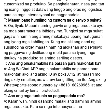
customized na produkto. Sa pangkalahatan, nasa pagitan
ng isang linggo at dalawang linggo ang oras ng logistics
para sa mga internasyonal na pagpapadala.
T: Maaari bang humiling ng custom na disenyo o sukat?
A: Oo, tiyak. Maaari naming gawin ang mga produkto ayon
sa mga parameter na ibibigay mo. Tungkol sa mga sukat,
gagawin namin ang aming makakaya upang matugunan
ang iyong mga kahilingan. Kung malaki ang dami ng
susunod na order, maaari naming alokahan ang serbisyo
ng paggawa ng dedikadong mold para sa iyong mga
tinukoy na produkto sa aming sariling gastos.
T: Ano ang pinakamabilis na paraan para makontak ka?
A: Ang WeChat APP ang pinakamabilis na paraan para
makontak ako, ang aking ID ay ppxs0712, at maaari mo
ring ako'y emailan, araw-araw kong titingnan ito. Ang aking
WhatsApp/telepono numero ay +8618168269966, at ang
aking email ay
[email protected]
.
T: Ano ang mga tuntunin sa pagpapadala mo?
A: Karaniwan, hindi gaanong malaki ang dami ng aming
mga produkto. Para sa mga internasyonal na