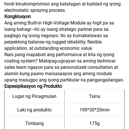
hindi kinukompromiso ang katatagan at kalidad ng iyong
electrostatic spraying process.
Kongklusyon
Ang aming Built-in High-Voltage Module ay higit pa sa
isang bahagi—ito ay isang strategic partner para sa
paglago ng iyong negosyo. Ito ay kumakatawan sa
perpektong balanse ng rugged reliability, flexible
application, at outstanding economic value.
Nais pang mapabuti ang performance at kita ng iyong
coating system? Makipag-ugnayan sa aming technical
sales team ngayon para sa personalized consultation at
alamin kung paano maisasaayos ang aming module
upang masugpo ang iyong partikular na pangangailangan.
Espesipikasyon ng Produkto
Lugar ng Pinagmulan
Tsina
Laki ng produkto
190*30*20mm
Timbang
175g