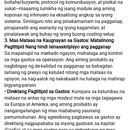
boltahe/kuryente, protocol ng komunikasyon, at pisikal na
sukat—maaaring lumikha ng isang module ang aming
koponan ng inhinyero na eksaktong angkop sa iyong
sistema. Sinisiguro nito ang pinakamainam na pagganap,
pinapanatili ang warranty ng iyong kagamitan, at
pinalalawak ang buhay ng iyong buong coating setup.
3. Mas Mataas na Kaugnayan sa Gastos: Matalinong
Pagtitipid Nang hindi isinasakripisyo ang pagganap
Sa mapanupil na merkado ngayon, mahalaga ang kontrol
sa mga gastos sa operasyon. Ang aming produkto ay
nagbibigay ng de-kalidad na pagganap sa bahagdan
lamang ng presyo ng katulad nitong mga mataas na
opsyon, na nag-aalok ng nakakaakit na halaga na mahirap
bigyang-pansin.
• Direktang Pagtitipid sa Gastos:
Kumpara sa katumbas na
mataas na antas ng mga modyul mula sa mga tagagawa
sa Europa at Amerika, ang aming produkto ay
nangangailangan ng mas mababang paunang
pamumuhunan. Ang agresibong pagbawas sa gastos ay
direktang nagpapababa sa inyong gastusin sa kapital
(CapEx) at sa mga gastos para sa imbentaryo ng mga