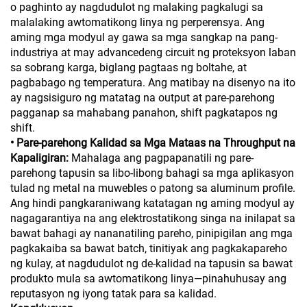
o paghinto ay nagdudulot ng malaking pagkalugi sa
malalaking awtomatikong linya ng perperensya. Ang
aming mga modyul ay gawa sa mga sangkap na pang-
industriya at may advancedeng circuit ng proteksyon laban
sa sobrang karga, biglang pagtaas ng boltahe, at
pagbabago ng temperatura. Ang matibay na disenyo na ito
ay nagsisiguro ng matatag na output at pare-parehong
pagganap sa mahabang panahon, shift pagkatapos ng
shift.
• Pare-parehong Kalidad sa Mga Mataas na Throughput na
Kapaligiran:
Mahalaga ang pagpapanatili ng pare-
parehong tapusin sa libo-libong bahagi sa mga aplikasyon
tulad ng metal na muwebles o patong sa aluminum profile.
Ang hindi pangkaraniwang katatagan ng aming modyul ay
nagagarantiya na ang elektrostatikong singa na inilapat sa
bawat bahagi ay nananatiling pareho, pinipigilan ang mga
pagkakaiba sa bawat batch, tinitiyak ang pagkakapareho
ng kulay, at nagdudulot ng de-kalidad na tapusin sa bawat
produkto mula sa awtomatikong linya—pinahuhusay ang
reputasyon ng iyong tatak para sa kalidad.