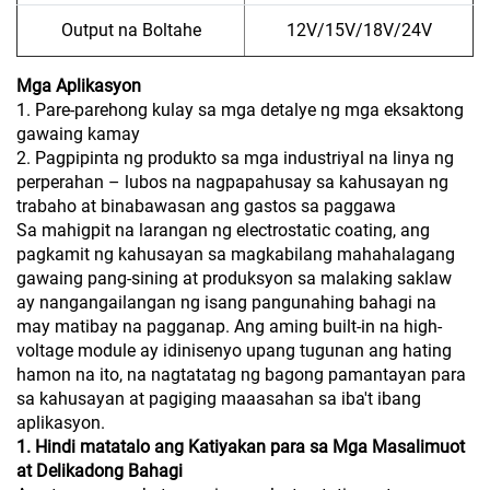
Output na Boltahe
12V/15V/18V/24V
Mga Aplikasyon
1. Pare-parehong kulay sa mga detalye ng mga eksaktong
gawaing kamay
2. Pagpipinta ng produkto sa mga industriyal na linya ng
perperahan – lubos na nagpapahusay sa kahusayan ng
trabaho at binabawasan ang gastos sa paggawa
Sa mahigpit na larangan ng electrostatic coating, ang
pagkamit ng kahusayan sa magkabilang mahahalagang
gawaing pang-sining at produksyon sa malaking saklaw
ay nangangailangan ng isang pangunahing bahagi na
may matibay na pagganap. Ang aming built-in na high-
voltage module ay idinisenyo upang tugunan ang hating
hamon na ito, na nagtatatag ng bagong pamantayan para
sa kahusayan at pagiging maaasahan sa iba't ibang
aplikasyon.
1. Hindi matatalo ang Katiyakan para sa Mga Masalimuot
at Delikadong Bahagi