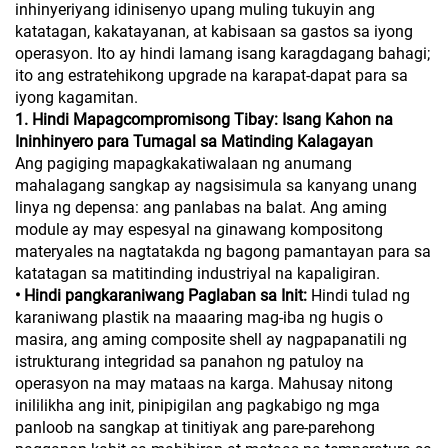
inhinyeriyang idinisenyo upang muling tukuyin ang
katatagan, kakatayanan, at kabisaan sa gastos sa iyong
operasyon. Ito ay hindi lamang isang karagdagang bahagi;
ito ang estratehikong upgrade na karapat-dapat para sa
iyong kagamitan.
1. Hindi Mapagcompromisong Tibay: Isang Kahon na
Ininhinyero para Tumagal sa Matinding Kalagayan
Ang pagiging mapagkakatiwalaan ng anumang
mahalagang sangkap ay nagsisimula sa kanyang unang
linya ng depensa: ang panlabas na balat. Ang aming
module ay may espesyal na ginawang kompositong
materyales na nagtatakda ng bagong pamantayan para sa
katatagan sa matitinding industriyal na kapaligiran.
• Hindi pangkaraniwang Paglaban sa Init:
Hindi tulad ng
karaniwang plastik na maaaring mag-iba ng hugis o
masira, ang aming composite shell ay nagpapanatili ng
istrukturang integridad sa panahon ng patuloy na
operasyon na may mataas na karga. Mahusay nitong
inililikha ang init, pinipigilan ang pagkabigo ng mga
panloob na sangkap at tinitiyak ang pare-parehong