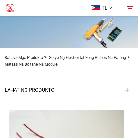
TL
Homepage
Hanapin
Mga Produkto
>
>
Bahay>
Mga Produkto
Serye Ng Elektrostatikong Pulbos Na Patong
Mataas Na Boltahe Na Module
Tungkol Sa Amin
LAHAT NG PRODUKTO
Mga kaso
Blog
Makipag-ugnayan sa Amin