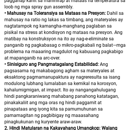
pagganap kahit sa mahihirap at mataas na temperatura sa
loob ng mga spray gun assembly.
• Mahusay na Toleransiya sa Mataas na Presyon:
Dahil sa
mahusay na ratio ng lakas sa timbang, ang materyales ay
nagtatampok ng kamangha-manghang paglaban sa
pisikal na stress at kondisyon ng mataas na presyon. Ang
matibay na konstruksyon na ito ay nag-e-eliminate sa
panganib ng pagkabasag o mikro-pagkabali ng balat—mga
problema na maaaring magdulot ng kabuuang pagkabigo
at mapanganib na arc-over.
• Sinisiguro ang Pangmatagalang Estabilidad:
Ang
pagsasama ng makabagong agham sa materyales at
eksaktong pagmamanupaktura ay nagreresulta sa isang
modulong lubhang lumalaban sa kemikal na korosyon,
kahalumigmigan, at impact. Ito ay nangangahulugang
hindi pangkaraniwang mahabang panahong katatagan,
pinakakaliit ang mga oras ng hindi paggamit at
pinapataas ang iyong kita sa pamumuhunan sa
pamamagitan ng pagbibigay ng maaasahang
pinagkukunan ng kuryente araw-araw.
2. Hindi Matularan na Kakayahang Umangkop: Walang