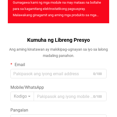
Gumagawa kami ng mga module na may mataas na boltahe
para sa kagamitang elektrostatikong pagsuspray.
Malawakang ginagamit ang aming mga produkto sa mga
aplikasyon ng patong sa industriya at sa paglalapat ng huling
ayos sa mga precision na sangkap, na nagbibigay ng mataas
na kahusayan at makabuluhang pagtitipid sa gawa...
Kumuha ng Libreng Presyo
Ang aming kinatawan ay makikipag-ugnayan sa iyo sa lalong
madaling panahon.
Email
0/100
Mobile/WhatsApp
Kodigo
0/100
Pangalan