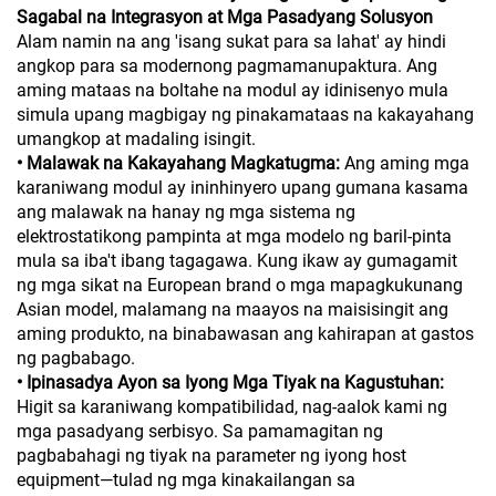
Sagabal na Integrasyon at Mga Pasadyang Solusyon
Alam namin na ang 'isang sukat para sa lahat' ay hindi
angkop para sa modernong pagmamanupaktura. Ang
aming mataas na boltahe na modul ay idinisenyo mula
simula upang magbigay ng pinakamataas na kakayahang
umangkop at madaling isingit.
• Malawak na Kakayahang Magkatugma:
Ang aming mga
karaniwang modul ay ininhinyero upang gumana kasama
ang malawak na hanay ng mga sistema ng
elektrostatikong pampinta at mga modelo ng baril-pinta
mula sa iba't ibang tagagawa. Kung ikaw ay gumagamit
ng mga sikat na European brand o mga mapagkukunang
Asian model, malamang na maayos na maisisingit ang
aming produkto, na binabawasan ang kahirapan at gastos
ng pagbabago.
• Ipinasadya Ayon sa Iyong Mga Tiyak na Kagustuhan:
Higit sa karaniwang kompatibilidad, nag-aalok kami ng
mga pasadyang serbisyo. Sa pamamagitan ng
pagbabahagi ng tiyak na parameter ng iyong host
equipment—tulad ng mga kinakailangan sa