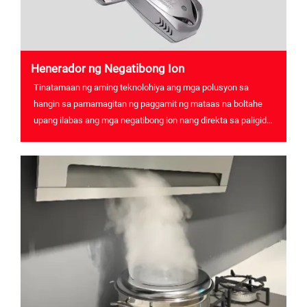
Henerador ng Negatibong Ion
Tinatamaan ng aming teknolohiya ang mga polusyon sa
hangin sa pamamagitan ng paggamit ng mataas na boltahe
upang ilabas ang mga negatibong ion nang direkta sa paligid
na hangin, na malaki ang nagpapababa sa usok at alikabok.
Sa loob ng maraming dekada, kami ay isang
pinagkakatiwalaang kasosyo ng FAW-Volkswagen sa Tsina,
d...