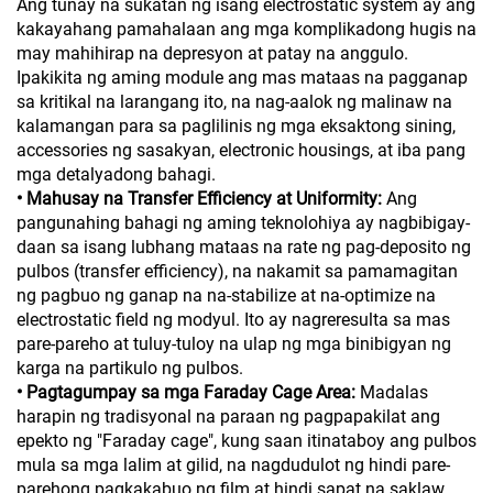
Ang tunay na sukatan ng isang electrostatic system ay ang
kakayahang pamahalaan ang mga komplikadong hugis na
may mahihirap na depresyon at patay na anggulo.
Ipakikita ng aming module ang mas mataas na pagganap
sa kritikal na larangang ito, na nag-aalok ng malinaw na
kalamangan para sa paglilinis ng mga eksaktong sining,
accessories ng sasakyan, electronic housings, at iba pang
mga detalyadong bahagi.
• Mahusay na Transfer Efficiency at Uniformity:
Ang
pangunahing bahagi ng aming teknolohiya ay nagbibigay-
daan sa isang lubhang mataas na rate ng pag-deposito ng
pulbos (transfer efficiency), na nakamit sa pamamagitan
ng pagbuo ng ganap na na-stabilize at na-optimize na
electrostatic field ng modyul. Ito ay nagreresulta sa mas
pare-pareho at tuluy-tuloy na ulap ng mga binibigyan ng
karga na partikulo ng pulbos.
• Pagtagumpay sa mga Faraday Cage Area:
Madalas
harapin ng tradisyonal na paraan ng pagpapakilat ang
epekto ng "Faraday cage", kung saan itinataboy ang pulbos
mula sa mga lalim at gilid, na nagdudulot ng hindi pare-
parehong pagkakabuo ng film at hindi sapat na saklaw.