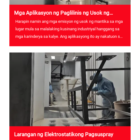
Mga Aplikasyon ng Paglilinis ng Usok ng
Mantika
Harapin namin ang mga emisyon ng usok ng mantika sa mga
lugar mula sa malalaking kusinang industriyal hanggang sa
mga karinderya sa kalye. Ang aplikasyong ito ay nakatuon sa
pangangalaga sa kapaligiran at pagbawas ng polusyon sa
hangin para sa mas malinis na hangin.
Larangan ng Elektrostatikong Pagsuspray