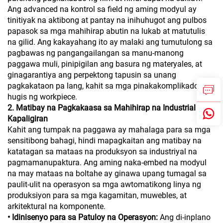
Ang advanced na kontrol sa field ng aming modyul ay
tinitiyak na aktibong at pantay na inihuhugot ang pulbos
papasok sa mga mahihirap abutin na lukab at matutulis
na gilid. Ang kakayahang ito ay malaki ang tumutulong sa
pagbawas ng pangangailangan sa manu-manong
paggawa muli, pinipigilan ang basura ng materyales, at
ginagarantiya ang perpektong tapusin sa unang
pagkakataon pa lang, kahit sa mga pinakakomplikadong
hugis ng workpiece.
2. Matibay na Pagkakaasa sa Mahihirap na Industrial na
Kapaligiran
Kahit ang tumpak na paggawa ay mahalaga para sa mga
sensitibong bahagi, hindi mapagkaitan ang matibay na
katatagan sa mataas na produksyon sa industriyal na
pagmamanupaktura. Ang aming naka-embed na modyul
na may mataas na boltahe ay ginawa upang tumagal sa
paulit-ulit na operasyon sa mga awtomatikong linya ng
produksiyon para sa mga kagamitan, muwebles, at
arkitektural na komponente.
• Idinisenyo para sa Patuloy na Operasyon:
Ang di-inplano