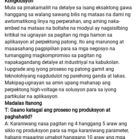
Kongklusyon
Mula sa pinakamaliit na detalye sa isang eksaktong gawa
hanggang sa walang sawang bilis ng mataas na dami ng
awtomatikong linya ng perperahan, ang aming naka-
embed na mataas na boltahe na modyul ay nagsisilbing
kritikal na ugnayan sa pagitan ng mga hamon sa
aplikasyon at perpektong patong. Ito ang marunong at
maaasahang pagpipilian para sa mga negosyo na
tumangging magkompromiso sa pagitan ng
napakagandang detalye at industriyal na kabukolan.
I-upgrade ang iyong proseso ng patong gamit ang
teknolohiyang nagdudulot ng parehong ganda at lakas.
Makipag-ugnayan sa amin upang mahanap ang
perpektong high-voltage na solusyon para sa iyong
partikular na aplikasyon.
Madalas Itanong
T: Gaano katagal ang proseso ng produksyon at
paghahatid?
A: Karaniwang nasa pagitan ng 4 hanggang 5 araw ang
siklo ng produksyon para sa mga karaniwang parameter,
habang maaaring umabot hanggang 10 araw ang mga