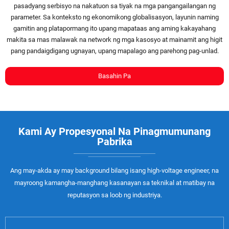
pasadyang serbisyo na nakatuon sa tiyak na mga pangangailangan ng
parameter. Sa konteksto ng ekonomikong globalisasyon, layunin naming
gamitin ang platapormang ito upang mapataas ang aming kakayahang
makita sa mas malawak na network ng mga kasosyo at mainamit ang higit
pang pandaigdigang ugnayan, upang mapalago ang parehong pag-unlad.
Basahin Pa
Kami Ay Propesyonal Na Pinagmumunang
Pabrika
Ang may-akda ay may background bilang isang high-voltage engineer, na
mayroong kamangha-manghang kasanayan sa teknikal at matibay na
reputasyon sa loob ng industriya.