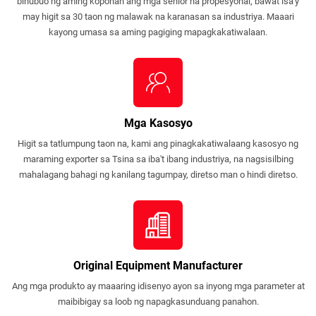
binubuo ng aming koponan ang mga senior na propesyonal, bawat isa'y
may higit sa 30 taon ng malawak na karanasan sa industriya. Maaari
kayong umasa sa aming pagiging mapagkakatiwalaan.
Mga Kasosyo
Higit sa tatlumpung taon na, kami ang pinagkakatiwalaang kasosyo ng
maraming exporter sa Tsina sa iba't ibang industriya, na nagsisilbing
mahalagang bahagi ng kanilang tagumpay, diretso man o hindi diretso.
Original Equipment Manufacturer
Ang mga produkto ay maaaring idisenyo ayon sa inyong mga parameter at
maibibigay sa loob ng napagkasunduang panahon.