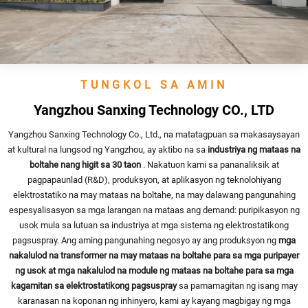
TUNGKOL SA AMIN
Yangzhou Sanxing Technology CO., LTD
Yangzhou Sanxing Technology Co., Ltd., na matatagpuan sa makasaysayan
at kultural na lungsod ng Yangzhou, ay aktibo na sa
industriya ng mataas na
boltahe nang higit sa 30 taon
. Nakatuon kami sa pananaliksik at
pagpapaunlad (R&D), produksyon, at aplikasyon ng teknolohiyang
elektrostatiko na may mataas na boltahe, na may dalawang pangunahing
espesyalisasyon sa mga larangan na mataas ang demand: puripikasyon ng
usok mula sa lutuan sa industriya at mga sistema ng elektrostatikong
pagsuspray. Ang aming pangunahing negosyo ay ang produksyon ng
mga
nakalulod na transformer na may mataas na boltahe para sa mga puripayer
ng usok at mga nakalulod na module ng mataas na boltahe para sa mga
kagamitan sa elektrostatikong pagsuspray
sa pamamagitan ng isang may
karanasan na koponan ng inhinyero, kami ay kayang magbigay ng mga