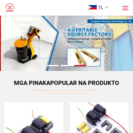
TL
Homepage
Hanapin
Mga Produkto
Tungkol Sa Amin
MGA PINAKAPOPULAR NA PRODUKTO
Mga kaso
Blog
Makipag-ugnayan sa Amin