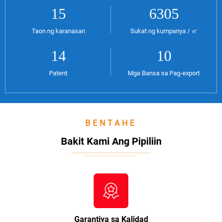
19
8125
Taon ng karanasan
Sukat ng kumpanya / ㎡
17
12
Patent
Mga Bansa sa Pag-export
BENTAHE
Bakit Kami Ang Pipiliin
Garantiya sa Kalidad