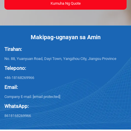
Kumuha Ng Quote
Makipag-ugnayan sa Amin
Tirahan:
No. 88, Yuanyuan Road, Dayi Town, Yangzhou City, Jiangsu Province
Telepono:
+86-18168269966
Email:
Company E-mail:
[email protected]
WhatsApp:
8618168269966