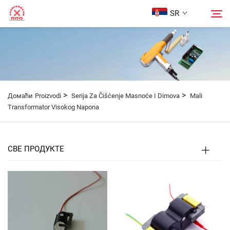
SR
Početna Strana
Претрага
Proizvodi
>
>
Домаћи
Proizvodi
Serija Za Čišćenje Masnoće I Dimova
Mali
Transformator Visokog Napona
O Nama
СВЕ ПРОДУКТЕ
Случаји
Блог
Контактирајте нас