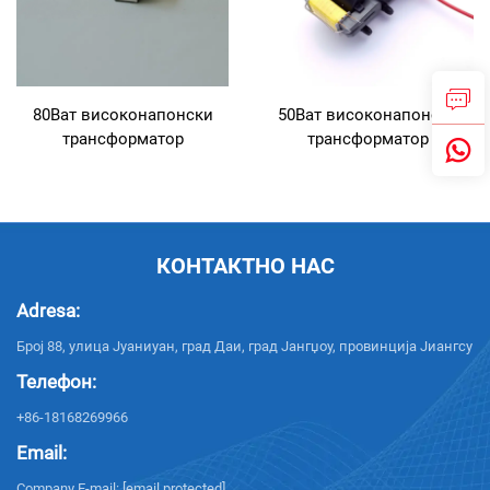
80Ват високонапонски
50Ват високонапонски
трансформатор
трансформатор
КОНТАКТНО НАС
Adresa:
Број 88, улица Јуаниуан, град Даи, град Јангџоу, провинција Јиангсу
Телефон:
+86-18168269966
Email:
Company E-mail:
[email protected]