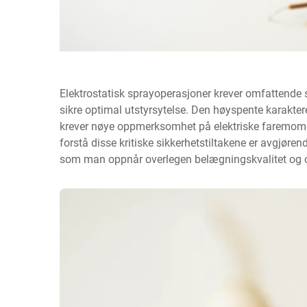
Elektrostatisk sprayoperasjoner krever omfattende s
sikre optimal utstyrsytelse. Den høyspente karakter
krever nøye oppmerksomhet på elektriske faremoment
forstå disse kritiske sikkerhetstiltakene er avgjøre
som man oppnår overlegen belægningskvalitet og ov