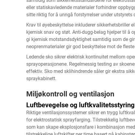
samtidig som sikkerhetsstandardene for elektrostati
eller statiskavledende materialer forhindrer oppbyg
sitte riktig for å unngå forstyrrelser under utstyrets d
Krav til øyebeskyttelse inkluderer sikkerhetsbriller
kjemisk snav og støt. Anti-dugg-belag hjelper til å o
gi kjemisk motstandsdyktighet samtidig som de gir go
neoprenmaterialer gir god beskyttelse mot de flest
Ledende sko sikrer elektrisk kontinuitet mellom op
sprayoperasjonene. Regelmessig testing av skoenes 
effektiv. Sko med sklihindrende såler gir ekstra sikke
spraykabinett.
Miljøkontroll og ventilasjon
Luftbevegelse og luftkvalitetsstyring
Riktige ventilasjonssystemer sikrer en trygg luftkval
for elektrostatisk sprayfarging. Tilstrekkelig luft
som kan skape eksplosjonsfare i kombinasjon med e
tilstrekkelige luftskifter per time basert på kabinstø