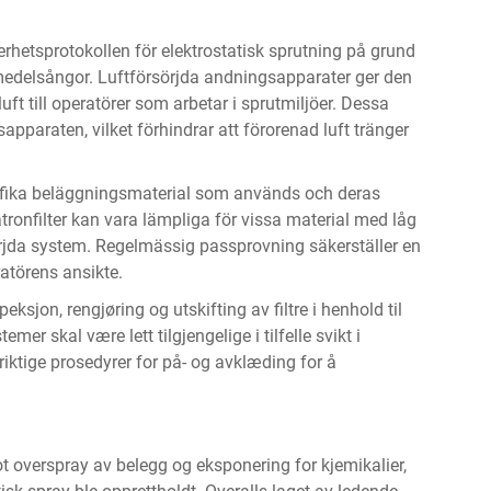
rhetsprotokollen för elektrostatisk sprutning på grund
smedelsångor. Luftförsörjda andningsapparater ger den
luft till operatörer som arbetar i sprutmiljöer. Dessa
sapparaten, vilket förhindrar att förorenad luft tränger
cifika beläggningsmaterial som används och deras
ronfilter kan vara lämpliga för vissa material med låg
örjda system. Regelmässig passprovning säkerställer en
atörens ansikte.
eksjon, rengjøring og utskifting av filtre i henhold til
er skal være lett tilgjengelige i tilfelle svikt i
tige prosedyrer for på- og avklæding for å
 overspray av belegg og eksponering for kjemikalier,