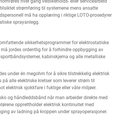
omføres hver gang vedlikeholds- eller servicearbeid
utilsiktet strømføring til systemene mens ansatte
ldspersonell må ha opplæring i riktige LOTO-prosedyrer
tatiske sprayanlegg.
i omfattende sikkerhetsprogrammer for elektrostatiske
 må jordes ordentlig for å forhindre oppbygging av
ransportbåndsystemer, kabinskjema og alle metalliske
 under én megohm for å sikre tilstrekkelig elektrisk
s på alle elektriske kretser som leverer strøm til
 elektrisk sjokkfare i fuktige eller våte miljøer.
de sko og håndleddsbånd når man arbeider direkte med
ratørene opprettholder elektrisk kontinuitet med
gging av ladning på kroppen under sprayoperasjoner.