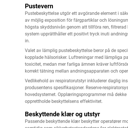
Pustevern
Pustebeskyttelse utgör ett avgörande element i säke
av möjlig exposition för färgpartiklar och lösning
högsta skyddsnivån genom att tillföra ren, filtrerad 
system upprätthåller ett positivt tryck inuti andning
in.
Valet av lämplig pustebeskyttelse beror på de spe
kopplade hälsorisker. Luftreningar med lämpliga pat
toxicitet, medan mer farliga ämnen kräver luftförs
korrekt tätning mellan andningsapparaten och oper
Vedlikehold av respiratorutstyr inkluderer daglig insp
produsentens spesifikasjoner. Reserve-respiratorsystem
hovedsystemet. Opplæringsprogrammer må dekke rik
opprettholde beskyttelsens effektivitet.
Beskyttende klær og utstyr
Passende beskyttende klær beskytter operatører mot