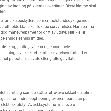
sk spray ble opprettholdt. Overalls laget av ledende
ging av ladning på klærnes overflater. Disse klærne skal
rift.
 eller ansiktsbeskyttere som er motstandsdyktige mot
pprettholde klar sikt i fuktige spraymiljøer. Hansker må
d manøvrerbarhet for drift av utstyr. Nitril- eller
e beisningsløsningsmidler.
eratører og jordingsystemer gjennom hele
ledningsevne bekrefter at beskyttelsen fortsatt er
rhet på potensielt våte eller glatte gulvflater i
itet samtidig som de støtter effektive sikkerhetsrutiner
bevegelse forhindrer opphopning av brennbare damper
lektrisk utstyr. Avtrekksystemer må levere
rrelse og krav til belegningsmateriale.