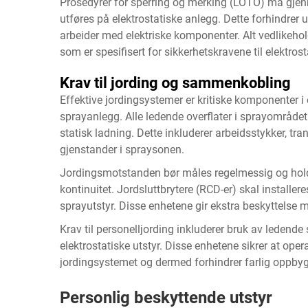
Prosedyrer for sperring og merking (LOTO) må gjenn
utføres på elektrostatiske anlegg. Dette forhindrer 
arbeider med elektriske komponenter. Alt vedlikeho
som er spesifisert for sikkerhetskravene til elektros
Krav til jording og sammenkobling
Effektive jordingsystemer er kritiske komponenter 
sprayanlegg. Alle ledende overflater i sprayområdet
statisk ladning. Dette inkluderer arbeidsstykker, t
gjenstander i spraysonen.
Jordingsmotstanden bør måles regelmessig og holdes
kontinuitet. Jordsluttbrytere (RCD-er) skal installere
sprayutstyr. Disse enhetene gir ekstra beskyttelse mot
Krav til personelljording inkluderer bruk av leden
elektrostatiske utstyr. Disse enhetene sikrer at ope
jordingsystemet og dermed forhindrer farlig oppby
Personlig beskyttende utstyr