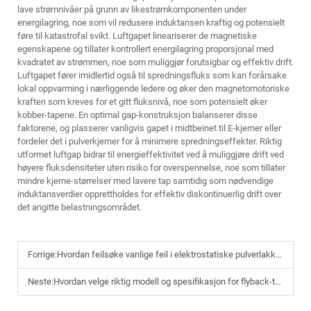
lave strømnivåer på grunn av likestrømkomponenten under
energilagring, noe som vil redusere induktansen kraftig og potensielt
føre til katastrofal svikt. Luftgapet lineariserer de magnetiske
egenskapene og tillater kontrollert energilagring proporsjonal med
kvadratet av strømmen, noe som muliggjør forutsigbar og effektiv drift.
Luftgapet fører imidlertid også til spredningsfluks som kan forårsake
lokal oppvarming i nærliggende ledere og øker den magnetomotoriske
kraften som kreves for et gitt fluksnivå, noe som potensielt øker
kobber-tapene. En optimal gap-konstruksjon balanserer disse
faktorene, og plasserer vanligvis gapet i midtbeinet til E-kjerner eller
fordeler det i pulverkjerner for å minimere spredningseffekter. Riktig
utformet luftgap bidrar til energieffektivitet ved å muliggjøre drift ved
høyere fluksdensiteter uten risiko for overspennelse, noe som tillater
mindre kjerne-størrelser med lavere tap samtidig som nødvendige
induktansverdier opprettholdes for effektiv diskontinuerlig drift over
det angitte belastningsområdet.
Forrige:
Hvordan feilsøke vanlige feil i elektrostatiske pulverlakkprosesser
Neste:
Hvordan velge riktig modell og spesifikasjon for flyback-transformator