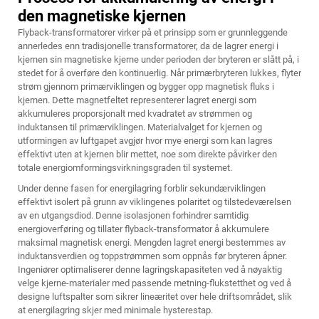
den magnetiske kjernen
Flyback-transformatorer virker på et prinsipp som er grunnleggende
annerledes enn tradisjonelle transformatorer, da de lagrer energi i
kjernen sin magnetiske kjerne under perioden der bryteren er slått på, i
stedet for å overføre den kontinuerlig. Når primærbryteren lukkes, flyter
strøm gjennom primærviklingen og bygger opp magnetisk fluks i
kjernen. Dette magnetfeltet representerer lagret energi som
akkumuleres proporsjonalt med kvadratet av strømmen og
induktansen til primærviklingen. Materialvalget for kjernen og
utformingen av luftgapet avgjør hvor mye energi som kan lagres
effektivt uten at kjernen blir mettet, noe som direkte påvirker den
totale energiomformingsvirkningsgraden til systemet.
Under denne fasen for energilagring forblir sekundærviklingen
effektivt isolert på grunn av viklingenes polaritet og tilstedeværelsen
av en utgangsdiod. Denne isolasjonen forhindrer samtidig
energioverføring og tillater
flyback-transformator
å akkumulere
maksimal magnetisk energi. Mengden lagret energi bestemmes av
induktansverdien og toppstrømmen som oppnås før bryteren åpner.
Ingeniører optimaliserer denne lagringskapasiteten ved å nøyaktig
velge kjerne-materialer med passende metning-flukstetthet og ved å
designe luftspalter som sikrer lineæritet over hele driftsområdet, slik
at energilagring skjer med minimale hysterestap.