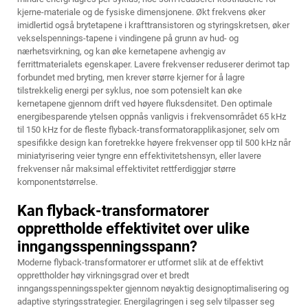
kjerne-materiale og de fysiske dimensjonene. Økt frekvens øker
imidlertid også brytetapene i krafttransistoren og styringskretsen, øker
vekselspennings-tapene i vindingene på grunn av hud- og
nærhetsvirkning, og kan øke kernetapene avhengig av
ferrittmaterialets egenskaper. Lavere frekvenser reduserer derimot tap
forbundet med bryting, men krever større kjerner for å lagre
tilstrekkelig energi per syklus, noe som potensielt kan øke
kernetapene gjennom drift ved høyere fluksdensitet. Den optimale
energibesparende ytelsen oppnås vanligvis i frekvensområdet 65 kHz
til 150 kHz for de fleste flyback-transformatorapplikasjoner, selv om
spesifikke design kan foretrekke høyere frekvenser opp til 500 kHz når
miniatyrisering veier tyngre enn effektivitetshensyn, eller lavere
frekvenser når maksimal effektivitet rettferdiggjør større
komponentstørrelse.
Kan flyback-transformatorer
opprettholde effektivitet over ulike
inngangsspenningsspann?
Moderne flyback-transformatorer er utformet slik at de effektivt
opprettholder høy virkningsgrad over et bredt
inngangsspenningsspekter gjennom nøyaktig designoptimalisering og
adaptive styringsstrategier. Energilagringen i seg selv tilpasser seg