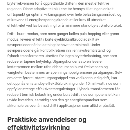
brytefrekvensen for å opprettholde driften i den mest effektive
regionen. Disse adaptive teknikkene tar hensyn til at ingen enkelt
driftspunkt gir optimal virkningsgrad over hele belastningsområdet, og
at kravene til energibesparing økende stiller krav til utmerket
effektivitet ved lav belastning for å minimere stand-by-strømforbruket.
Drift i burst-modus, som noen ganger kalles puls-hopping eller grønn
modus, leverer effekt i korte øyeblikksutbrudd adskilt av
søvnpersioder når belastningsbehovet er minimalt. Under
søvnpersiodene går kontrollkretsen inn i en lavstrømtilstand, og
flyback-transformeren utsettes for ingen bryterbelastning, noe som
reduserer tapene betydelig. Utgangskondensatoren leverer
laststrømmen mellom utbruddene, mens burst-frekvensen og -
varigheten bestemmes av spenningsrippelgrensene på utgangen. Selv
om dette fører til større utgangsrippel enn ved kontinuerlig drift, kan
det oppnås en standby-effektförbrukning under 10 milliwatt, noe som
oppfyller strenge effektivitetsreguleringer. Flyback-transformeren får
redusert termisk belastning under burst-drift, noe som potensielt kan
utvide levetiden, samtidig som den gir energibesparelser som
akkumuleres over år med drift i applikasjoner som alltid er påslått.
Praktiske anvendelser og
effektivitetsvirkning