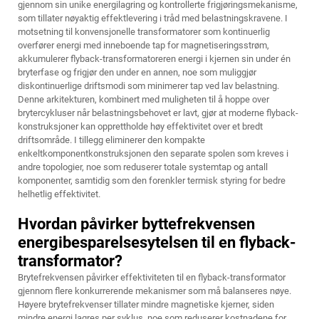
gjennom sin unike energilagring og kontrollerte frigjøringsmekanisme,
som tillater nøyaktig effektlevering i tråd med belastningskravene. I
motsetning til konvensjonelle transformatorer som kontinuerlig
overfører energi med inneboende tap for magnetiseringsstrøm,
akkumulerer flyback-transformatoreren energi i kjernen sin under én
bryterfase og frigjør den under en annen, noe som muliggjør
diskontinuerlige driftsmodi som minimerer tap ved lav belastning.
Denne arkitekturen, kombinert med muligheten til å hoppe over
brytercykluser når belastningsbehovet er lavt, gjør at moderne flyback-
konstruksjoner kan opprettholde høy effektivitet over et bredt
driftsområde. I tillegg eliminerer den kompakte
enkeltkomponentkonstruksjonen den separate spolen som kreves i
andre topologier, noe som reduserer totale systemtap og antall
komponenter, samtidig som den forenkler termisk styring for bedre
helhetlig effektivitet.
Hvordan påvirker byttefrekvensen
energibesparelsesytelsen til en flyback-
transformator?
Brytefrekvensen påvirker effektiviteten til en flyback-transformator
gjennom flere konkurrerende mekanismer som må balanseres nøye.
Høyere brytefrekvenser tillater mindre magnetiske kjerner, siden
mindre energi lagres per syklus, noe som reduserer kostnadene for