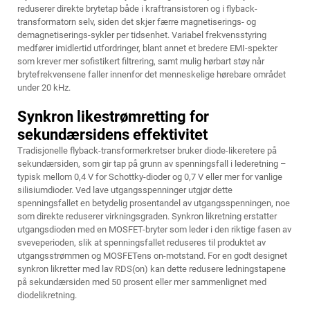
reduserer direkte brytetap både i kraftransistoren og i flyback-
transformatorn selv, siden det skjer færre magnetiserings- og
demagnetiserings-sykler per tidsenhet. Variabel frekvensstyring
medfører imidlertid utfordringer, blant annet et bredere EMI-spekter
som krever mer sofistikert filtrering, samt mulig hørbart støy når
brytefrekvensene faller innenfor det menneskelige hørebare området
under 20 kHz.
Synkron likestrømretting for
sekundærsidens effektivitet
Tradisjonelle flyback-transformerkretser bruker diode-likeretere på
sekundærsiden, som gir tap på grunn av spenningsfall i lederetning –
typisk mellom 0,4 V for Schottky-dioder og 0,7 V eller mer for vanlige
silisiumdioder. Ved lave utgangsspenninger utgjør dette
spenningsfallet en betydelig prosentandel av utgangsspenningen, noe
som direkte reduserer virkningsgraden. Synkron likretning erstatter
utgangsdioden med en MOSFET-bryter som leder i den riktige fasen av
sveveperioden, slik at spenningsfallet reduseres til produktet av
utgangsstrømmen og MOSFETens on-motstand. For en godt designet
synkron likretter med lav RDS(on) kan dette redusere ledningstapene
på sekundærsiden med 50 prosent eller mer sammenlignet med
diodelikretning.