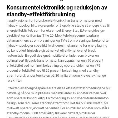
Konsumentelektronikk og reduksjon av
standby-effektförbrukning
I applikasjoner for forbrukerelektronikk har transformatorer med
flyback-topologi blitt avgjørende for å oppfylle stadig strengere krav til
energieffektivitet, som for eksempel Energy Star, EU-energidesign-
direktivet og Kalifornias Title 20. Mobiltelefonladerne, bærbare
datamaskiners strømforsyninger og TV-strømforsyninger bruker ofte
flyback-topologier spesifikt fordi deres mekanisme for energilagring
og kontrollert frigivelse gir utmerket effektivitet over et bredt
lastområde. En godt designet mobiltelefonlader som bruker en
optimalisert flyback-transformator kan oppnå mer enn 90 prosent
effektivitet ved nominell belastning og opprettholde mer enn 75
prosent effektivitet ned til 25 prosent belastning, med standby-
strømforbruk under terskelen på 30 milliwatt som kreves av mange
forskrifter.
Effekten av energibesparelser fra disse effektivitetsforbedringene blir
betydelig når de multipliseres med milliarder av enheter verden over
som opererer kontinuerlig. En forbedring av en flyback-transformator-
design som reduserer standby-strømforbruket fra 500 milliwatt til 50
milliwatt sparer 0,45 watt per enhet. For én milliard enheter som står i
standby-modus 8000 timer årlig, tilsvarer dette 3,6 milliarder