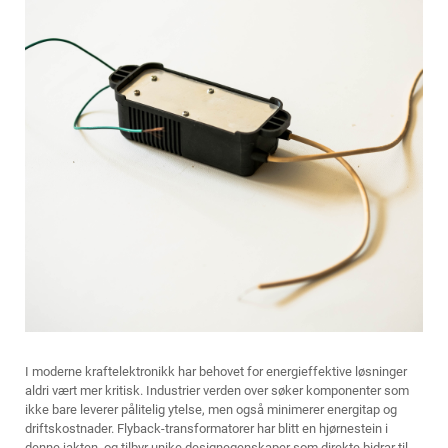
I moderne kraftelektronikk har behovet for energieffektive løsninger
aldri vært mer kritisk. Industrier verden over søker komponenter som
ikke bare leverer pålitelig ytelse, men også minimerer energitap og
driftskostnader. Flyback-transformatorer har blitt en hjørnestein i
denne jakten, og tilbyr unike designegenskaper som direkte bidrar til