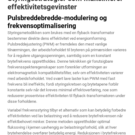
effektivitetsgevinster
Pulsbreddebredde-modulering og
frekvensoptimalisering
Styringsmetodikken som brukes med en flyback-transformator
bestemmer direkte dens effektivitet ved energiomforming.
Pulsbreddejustering (PWM) er fremdeles den mest vanlige
tilnærmingen, der arbeidsforholdet til bryteren på primærsiden varieres
for å regulere utgangsspenningen, samtidig som en konstant
brytefrekvens opprettholdes. Denne teknikken gir forutsigbare
frekvensspekteregenskaper som forenkler utformingen av
elektromagnetisk kompatibilitetsfilter, selv om effektiviteten varierer
med arbeidsforholdet. Ved svært lave laster kan PWM med fast
frekvens bli ineffektiv, fordi styringskretsen og brytetapene forblir
konstante selv når det kreves minimal effektoverføring, noe som
reduserer prosentvise effektiviteten til flyback-transformatoren under
disse forholdene.
Variabel frekvensstyring tilbyr et alternativ som kan betydelig forbedre
effektiviteten ved lav belastning ved å redusere brytefrekvensen når
effektbehovet minker. Denne metoden opprettholder optimal
flukssving i kjernen uavhengig av belastningsforhold, slik at hver
brytehendelse overfører betydelig energi. Reduksjonen i brytefrekvens