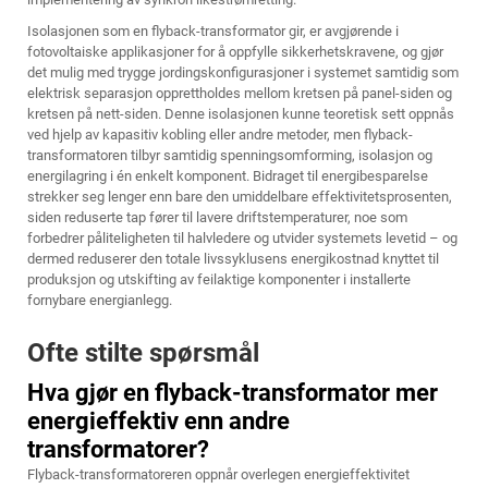
Isolasjonen som en flyback-transformator gir, er avgjørende i
fotovoltaiske applikasjoner for å oppfylle sikkerhetskravene, og gjør
det mulig med trygge jordingskonfigurasjoner i systemet samtidig som
elektrisk separasjon opprettholdes mellom kretsen på panel-siden og
kretsen på nett-siden. Denne isolasjonen kunne teoretisk sett oppnås
ved hjelp av kapasitiv kobling eller andre metoder, men flyback-
transformatoren tilbyr samtidig spenningsomforming, isolasjon og
energilagring i én enkelt komponent. Bidraget til energibesparelse
strekker seg lenger enn bare den umiddelbare effektivitetsprosenten,
siden reduserte tap fører til lavere driftstemperaturer, noe som
forbedrer påliteligheten til halvledere og utvider systemets levetid – og
dermed reduserer den totale livssyklusens energikostnad knyttet til
produksjon og utskifting av feilaktige komponenter i installerte
fornybare energianlegg.
Ofte stilte spørsmål
Hva gjør en flyback-transformator mer
energieffektiv enn andre
transformatorer?
Flyback-transformatoreren oppnår overlegen energieffektivitet