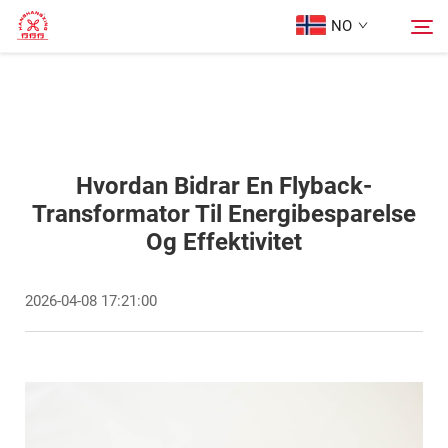
NO
Hjem
Søk
Produkter
Hvordan Bidrar En Flyback-
Transformator Til Energibesparelse
Og Effektivitet
Om oss
2026-04-08 17:21:00
Tilfeller
Blogg
Kontakt Oss