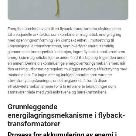
Energibesparelsesevnen til en flyback-transformator skyldes dens
tofunksjonelle arkitektur, som kombinerer magnetisk energilagring
med spenningsomforming i én kompakt enhet. I motsetning til
konvensjonelle transformatorer, som overfører energi samtidig
gjennom elektromagnetisk induksjon, lagrer flyback-transformatoren
energi i sin magnetiske kjerne under én driftsfase og frigjør den under
en annen. Denne diskontinuerlige energioverføringsmekanismen, når
den er riktig utformet og regulert, muliggjør nøyaktig effektstyring med
minimale tap. For ingeniører og innkjøpsansatte som vurderer
strømforsyningsløsninger, er det avgjørende å forstå disse
effektivitetsmekanismene for å ta informerte beslutninger som
samsvarer både med ytelseskravene og bærekraftmålene.
Grunnleggende
energilagringsmekanisme i flyback-
transformatorer
Prosess for akkumulering av energi i