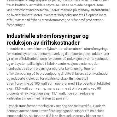
kilowattimer energibesparelse per år, noe som svarer til produksjonen
fra et kraftverk av middels størrelse. Disse samlede besparelsene
viser hvorfor myndigheter fokuserer intensivt på standby-strømforbruk
og hvorfor konstruktører investerer betydelig innsats i å optimalisere
effektiviteten til flyback-transformatorer, selv for små prosentvise
forbedringer.
Industrielle strømforsyninger og
reduksjon av driftskostnader
Industrielle anvendelser av flyback-transformatorer i strømforsyninger
for kontrollsystemer, sensornettverk og distribuerte strøm-arkitekturer
gir ulike effektfordeler som fokuserer på reduksjon av driftskostnader
og økt systempålitelighet. I fabrikksautomasjonssystemer, der
hundrevis av strømforsyninger opererer kontinuerlig, fører en
effektforbedring på to prosentpoeng direkte til lavere strømkostnader
og reduserte kjølekrav for elektriske skap. En industriell
strømforsyning på 100 watt som opererer med 88 prosents effektivitet
avgir 13,6 watt som varme, mens samme strømforsyning ved 90
prosents effektivitet kun avgir 11,1 watt, noe som reduserer
kjølebelastningen med nesten 20 prosent.
Flyback-transformer-topologien viser seg spesielt verdifull i isolerte
sensorsystemer som krever flere utgangsspenninger fra en enkelt
inngangskilde. Muligheten til å lage flere sekundære viklinger med