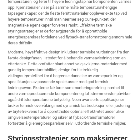
temperaturen, og fører til høyere ledningstap når komponenten varmes
opp. Kjematerialer viser på samme måte temperaturavhengige
tapsegenskaper, der de fleste ferrittmaterialer opplever økte tap ved
høyere temperaturer inntil man nærmer seg Curie-punktet, der
magnetiske egenskaper forverres raskt. Effektive termiske
styringsstrategier er derfor avgjørende for å opprettholde
energibesparelsesfordelene ved flyback-transformatorer gjennom hele
deres driftsliv.
Moderne, høyeffektive design inkluderer termiske vurderinger fra den
første designfasen, i stedet for å behandle varmeavledning som en
ettertanke. Dette omfatter blant annet valg av kjerne-materialer med
gunstig temperaturstabilitet, design for tilstrekkelig
viklingsstrømtetthet for å begrense dannelse av varmepunkter og
spesifikasjon av passende spolekasser med god termisk
ledningsevne. Eksterne faktorer som monteringsretning, nærhet til
andre varmeproducerende komponenter og luftstrømmønster påvirker
også driftstemperaturene betydelig. Noen avanserte applikasjoner
bruker termisk overvåking med dynamisk lastreduksjon eller justering
av brytefrekvens for å opprettholde optimal effektivitet under ulike
omgivelsestemperaturer, og sikrer at flyback-transformatorer
fortsetter å gi energibesparelser selv i utfordrende termiske miljøer.
Styringsstrategier som maksimerer