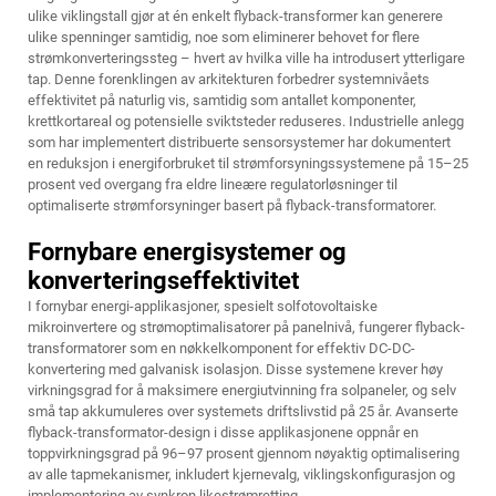
ulike viklingstall gjør at én enkelt flyback-transformer kan generere
ulike spenninger samtidig, noe som eliminerer behovet for flere
strømkonverteringssteg – hvert av hvilka ville ha introdusert ytterligare
tap. Denne forenklingen av arkitekturen forbedrer systemnivåets
effektivitet på naturlig vis, samtidig som antallet komponenter,
krettkortareal og potensielle sviktsteder reduseres. Industrielle anlegg
som har implementert distribuerte sensorsystemer har dokumentert
en reduksjon i energiforbruket til strømforsyningssystemene på 15–25
prosent ved overgang fra eldre lineære regulatorløsninger til
optimaliserte strømforsyninger basert på flyback-transformatorer.
Fornybare energisystemer og
konverteringseffektivitet
I fornybar energi-applikasjoner, spesielt solfotovoltaiske
mikroinvertere og strømoptimalisatorer på panelnivå, fungerer flyback-
transformatorer som en nøkkelkomponent for effektiv DC-DC-
konvertering med galvanisk isolasjon. Disse systemene krever høy
virkningsgrad for å maksimere energiutvinning fra solpaneler, og selv
små tap akkumuleres over systemets driftslivstid på 25 år. Avanserte
flyback-transformator-design i disse applikasjonene oppnår en
toppvirkningsgrad på 96–97 prosent gjennom nøyaktig optimalisering
av alle tapmekanismer, inkludert kjernevalg, viklingskonfigurasjon og
implementering av synkron likestrømretting.