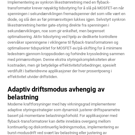
Implementering av synkron likestrømretning med en flyback-
transformator krever nøyaktig tidsstyring for å slå på MOSFET-en når
spenningen i sekundærviklingen fremadspenner det som ville vært en
diode, og slå den av før primærsvitsjen lukkes igjen. Selvstyrt synkron
likestrømretning henter gate-styring direkte fra spenningen i
sekundærviklingen, noe som gir enkelhet, men begrenset
optimalisering. Aktiv tidsstyring ved hjelp av dedikerte kontrollere
overvåker spenningene i viklingene til flyback-transformatoren og
optimaliserer tidspunktet for MOSFET-av/på-skifting for å minimere
ledestrøm gjennom kroppsdioden og forhindre kryssledning sammen
med primærsvitsjen. Denne ekstra styringskompleksiteten øker
kostnaden, men gir betydelige effektivitetsforbedringer, spesielt
verdifullt i batteridrevne applikasjoner der hver prosentpoeng i
effektivitet utvider driftstiden.
Adaptiv driftsmodus avhengig av
belastning
Moderne kraftforsyninger med høy virkningsgrad implementerer
adaptive styringsstrategier som dynamisk justerer driftsparametre
basert på momentane belastningsforhold. For applikasjoner med
flyback-transformatorer kan dette innebära overgang mellom
kontinuerlig og diskontinuerlig ledningsmodus, implementering av
burst-modusdrift ved svært lav belastning eller justering av