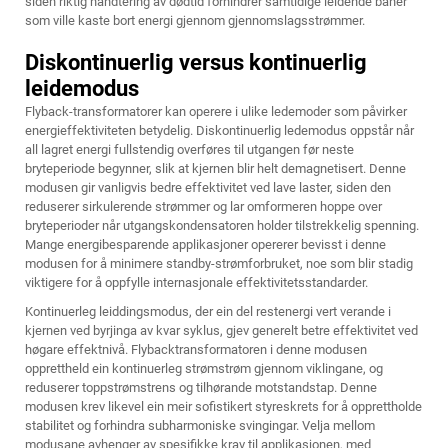
siden riktig håndtering av dødtid forhindrer samtidige leidende baner
som ville kaste bort energi gjennom gjennomslagsstrømmer.
Diskontinuerlig versus kontinuerlig
leidemodus
Flyback-transformatorer kan operere i ulike ledemoder som påvirker
energieffektiviteten betydelig. Diskontinuerlig ledemodus oppstår når
all lagret energi fullstendig overføres til utgangen før neste
bryteperiode begynner, slik at kjernen blir helt demagnetisert. Denne
modusen gir vanligvis bedre effektivitet ved lave laster, siden den
reduserer sirkulerende strømmer og lar omformeren hoppe over
bryteperioder når utgangskondensatoren holder tilstrekkelig spenning.
Mange energibesparende applikasjoner opererer bevisst i denne
modusen for å minimere standby-strømforbruket, noe som blir stadig
viktigere for å oppfylle internasjonale effektivitetsstandarder.
Kontinuerleg leiddingsmodus, der ein del restenergi vert verande i
kjernen ved byrjinga av kvar syklus, gjev generelt betre effektivitet ved
høgare effektnivå. Flybacktransformatoren i denne modusen
opprettheld ein kontinuerleg strømstrøm gjennom viklingane, og
reduserer toppstrømstrens og tilhørande motstandstap. Denne
modusen krev likevel ein meir sofistikert styreskrets for å opprettholde
stabilitet og forhindra subharmoniske svingingar. Velja mellom
modusane avhenger av spesifikke krav til applikasjonen, med