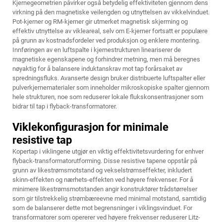
Kjernegeometrien påvirker også betydelig effektiviteten gjennom dens
virkning på den magnetiske veilengden og utnyttelsen av vikkelvinduet.
Pot-kjerner og RM-kjerner gir utmerket magnetisk skjerming og
effektiv utnyttelse av vikleareal, selv om E-kjerner fortsatt er populære
på grunn av kostnadsfordeler ved produksjon og enklere montering.
Innføringen av en luftspalte i kjernestrukturen lineariserer de
magnetiske egenskapene og forhindrer metning, men må beregnes
nøyaktig for å balansere induktanskrav mot tap forårsaket av
spredningsfluks. Avanserte design bruker distribuerte luftspalter eller
pulverkjernematerialer som inneholder mikroskopiske spalter gjennom
hele strukturen, noe som reduserer lokale flukskonsentrasjoner som
bidrar til tap i flyback-transformatorer.
Viklekonfigurasjon for minimale
resistive tap
Kopertap i viklingene utgjør en viktig effektivitetsvurdering for enhver
flyback-transformatorutforming. Disse resistive tapene oppstår på
grunn av likestrømsmotstand og vekselstrømseffekter, inkludert
skinn-effekten og nærhets-effekten ved høyere frekvenser. For å
minimere likestrømsmotstanden angir konstruktører trådstørrelser
som gir tilstrekkelig strømbæreevne med minimal motstand, samtidig
som de balanserer dette mot begrensninger i viklingsvinduet. For
transformatorer som opererer ved høyere frekvenser reduserer Litz-