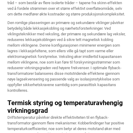
tråd – som består av flere isolerte tråder – tapene fra skinn-effekten
ved å fordele strømmen over et større effektivt overflateområde, selv
om dette medfører økte kostnader og større produksjonskompleksitet.
Den romlige plasseringen av primære og sekundære viklinger påvirker
betydelig både lekkasjekobling og nærhetsforsterkninger. Ved
viklingsteknikker med veksling, der primære og sekundære lag veksler,
reduseres lekkasjekoblingen ved å sikre tett magnetisk kobling
mellom viklingene. Denne konfigurasjonen minimerer energien som
lagres i lekkasjefeltene, som ellers ville gå tapt som varme eller
elektromagnetisk forstyrrelse. Veksling øker imidlertid kapasitansen
mellom viklingene, noe som kan føre til forskyvningsstrømmer som
reduserer virkningsgraden ved høyere frekvenser. I optimale flyback-
transformatorer balanseres disse motstridende effektene gjennom
nøye lagsekvensering og passende valg av isolasjonstykkelse som
oppfyller sikkerhetskravene samtidig som parasittisk kapasitans
kontrolleres.
Termisk styring og temperaturavhengig
virkningsgrad
Driftstemperatur påvirker direkte effektiviteten til en flyback-
transformator gjennom flere mekanismer. Kobberlindinger har positive
temperaturkoeffisienter, noe som betyr at deres motstand øker med