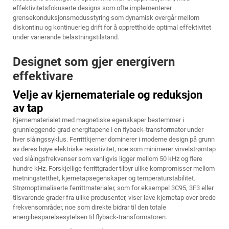
effektivitetsfokuserte designs som ofte implementerer
grensekonduksjonsmodusstyring som dynamisk overgår mellom
diskontinu og kontinuerleg drift for å opprettholde optimal effektivitet
under varierande belastningstilstand.
Designet som gjer energivern
effektivare
Velje av kjernemateriale og reduksjon
av tap
Kjernematerialet med magnetiske egenskaper bestemmer i
grunnleggende grad energitapene i en flyback-transformator under
hver slåingssyklus. Ferrittkjerner dominerer i moderne design på grunn
av deres høye elektriske resistivitet, noe som minimerer virvelstrømtap
ved slåingsfrekvenser som vanligvis ligger mellom 50 kHz og flere
hundre kHz. Forskjellige ferrittgrader tilbyr ulike kompromisser mellom
metningstetthet, kjernetapsegenskaper og temperaturstabilitet.
Strømoptimaliserte ferrittmaterialer, som for eksempel 3C95, 3F3 eller
tilsvarende grader fra ulike produsenter, viser lave kjernetap over brede
frekvensområder, noe som direkte bidrar til den totale
energibesparelsesytelsen til flyback-transformatoren.