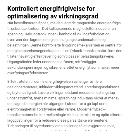
Kontrollert energifrigivelse for
optimalisering av virkningsgrad
Når hovedbryteren åpnes, må den lagrede magnetiske energien frigis
til sekundærkretsen. Det kollapserende magnetfeltet induserer en
spenning i sekundærviklingen i henhold til viklingsforholdet og
overfører den lagrede energien til utgangskondensatoren og
belastningen. Denne kontrollerte frigjøringsmekanismen er sentral for
energibesparelsesegenskapene til en flyback-transformator, fordi den
tillater nøyaktig effektlevering som tilpasser belastningskravene.
Utgangsdioden leder under denne fasen, rettferdiggjør
sekundærspenningen og sikrer ensrettet energiflyt som maksimerer
overføringseffektiviteten.
Effektiviteten til denne energifrigivelsen avhenger av flere
designparametere, inkludert viklingsmotstand, spredningsinduktans
og brytehastighet. Lavere viklingsmotstand reduserer ledningstap
under strømflyt, mens minimal spredningsinduktans sikrer at mer av
den lagrede energien når utgangen i stedet for å gå tapt som
elektromagnetisk forstyrrelse eller varme. Moderne flyback-
transformatorer bruker mellomlagte viklingsteknikker og optimaliserte
lagoppstillinger for å redusere disse parasittiske elementene.
Tidsporingen til bryterkontrolleren spiller også en avgjørende rolle,