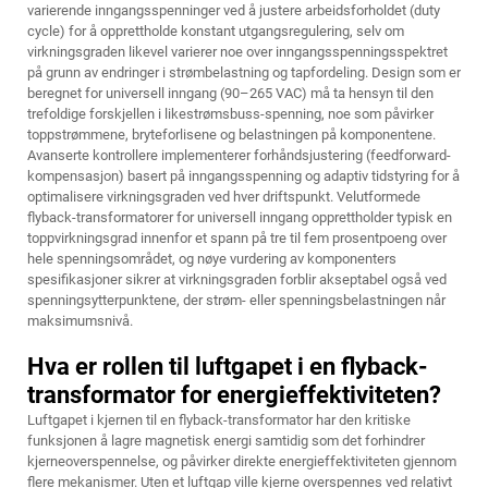
varierende inngangsspenninger ved å justere arbeidsforholdet (duty
cycle) for å opprettholde konstant utgangsregulering, selv om
virkningsgraden likevel varierer noe over inngangsspenningsspektret
på grunn av endringer i strømbelastning og tapfordeling. Design som er
beregnet for universell inngang (90–265 VAC) må ta hensyn til den
trefoldige forskjellen i likestrømsbuss-spenning, noe som påvirker
toppstrømmene, bryteforlisene og belastningen på komponentene.
Avanserte kontrollere implementerer forhåndsjustering (feedforward-
kompensasjon) basert på inngangsspenning og adaptiv tidstyring for å
optimalisere virkningsgraden ved hver driftspunkt. Velutformede
flyback-transformatorer for universell inngang opprettholder typisk en
toppvirkningsgrad innenfor et spann på tre til fem prosentpoeng over
hele spenningsområdet, og nøye vurdering av komponenters
spesifikasjoner sikrer at virkningsgraden forblir akseptabel også ved
spenningsytterpunktene, der strøm- eller spenningsbelastningen når
maksimumsnivå.
Hva er rollen til luftgapet i en flyback-
transformator for energieffektiviteten?
Luftgapet i kjernen til en flyback-transformator har den kritiske
funksjonen å lagre magnetisk energi samtidig som det forhindrer
kjerneoverspennelse, og påvirker direkte energieffektiviteten gjennom
flere mekanismer. Uten et luftgap ville kjerne overspennes ved relativt