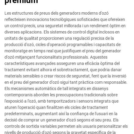
premium
Les estructures de preus dels generadors moderns d'ozó
reflecteixen innovacions tecnològiques sofisticades que ofereixen
un control precís, una seguretat millorada i un rendiment òptim en
diverses aplicacions. Els sistemes de control digital inclosos en
unitats de qualitat proporcionen una regulació precisa de la
producció d'ozó, cicles d'operació programables i capacitats de
monitoratge en temps real que justifiquen el preu del generador
d'ozó mitjançant funcionalitats professionals. Aquestes
característiques avançades asseguren una eficàcia òptima del
tractament evitant alhora el sobretractament, que podria danar
materials sensibles o crear riscos de seguretat, fent que la inversió
en el preu del generador d'ozó sigui tant pràctica com responsable.
Els mecanismes automàtics de tall integrats en dissenys
contemporanis aborden les preocupacions tradicionals sobre
l'exposició a l'ozó, amb temporitzadors i sensors integrats que
aturen l'operació quan finalitzen els cicles de tractament
predeterminats, augmentant així la confiança de l'usuari en la
decisió de comprar un generador d'ozó segons el seu preu. Els
controls de sortida variables permeten als usuaris personalitzar els
nivells de producció d'ozó segons la gravetat específica de la