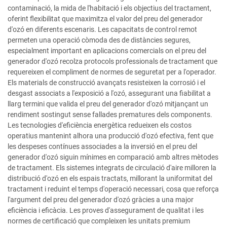
contaminació, la mida de l'habitació i els objectius del tractament,
oferint flexibilitat que maximitza el valor del preu del generador
d'ozó en diferents escenaris. Les capacitats de control remot
permeten una operació còmoda des de distàncies segures,
especialment important en aplicacions comercials on el preu del
generador d'ozó recolza protocols professionals de tractament que
requereixen el compliment de normes de seguretat per a l'operador.
Els materials de construcció avançats resisteixen la corrosió i el
desgast associats a l'exposició a l'ozó, assegurant una fiabilitat a
llarg termini que valida el preu del generador d'ozó mitjançant un
rendiment sostingut sense fallades prematures dels components.
Les tecnologies d'eficiència energètica redueixen els costos
operatius mantenint alhora una producció d'ozó efectiva, fent que
les despeses contínues associades a la inversió en el preu del
generador d'ozó siguin mínimes en comparació amb altres mètodes
de tractament. Els sistemes integrats de circulació d'aire milloren la
distribució d'ozó en els espais tractats, millorant la uniformitat del
tractament i reduint el temps d'operació necessari, cosa que reforça
l'argument del preu del generador d'ozó gràcies a una major
eficiència i eficàcia. Les proves d'assegurament de qualitat i les
normes de certificació que compleixen les unitats premium