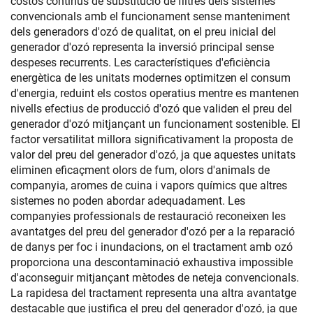
costos continus de substitució de filtres dels sistemes
convencionals amb el funcionament sense manteniment
dels generadors d'ozó de qualitat, on el preu inicial del
generador d'ozó representa la inversió principal sense
despeses recurrents. Les característiques d'eficiència
energètica de les unitats modernes optimitzen el consum
d'energia, reduint els costos operatius mentre es mantenen
nivells efectius de producció d'ozó que validen el preu del
generador d'ozó mitjançant un funcionament sostenible. El
factor versatilitat millora significativament la proposta de
valor del preu del generador d'ozó, ja que aquestes unitats
eliminen eficaçment olors de fum, olors d'animals de
companyia, aromes de cuina i vapors químics que altres
sistemes no poden abordar adequadament. Les
companyies professionals de restauració reconeixen les
avantatges del preu del generador d'ozó per a la reparació
de danys per foc i inundacions, on el tractament amb ozó
proporciona una descontaminació exhaustiva impossible
d'aconseguir mitjançant mètodes de neteja convencionals.
La rapidesa del tractament representa una altra avantatge
destacable que justifica el preu del generador d'ozó, ja que