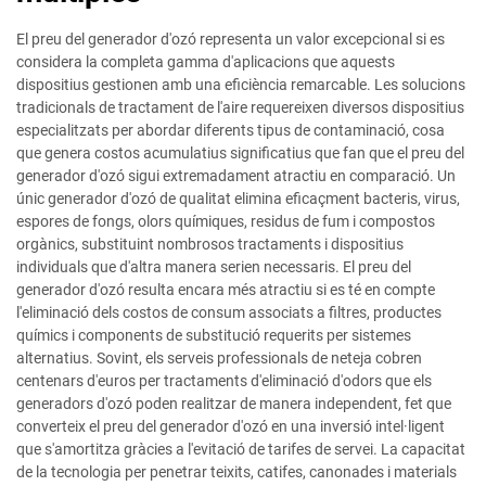
El preu del generador d'ozó representa un valor excepcional si es
considera la completa gamma d'aplicacions que aquests
dispositius gestionen amb una eficiència remarcable. Les solucions
tradicionals de tractament de l'aire requereixen diversos dispositius
especialitzats per abordar diferents tipus de contaminació, cosa
que genera costos acumulatius significatius que fan que el preu del
generador d'ozó sigui extremadament atractiu en comparació. Un
únic generador d'ozó de qualitat elimina eficaçment bacteris, virus,
espores de fongs, olors químiques, residus de fum i compostos
orgànics, substituint nombrosos tractaments i dispositius
individuals que d'altra manera serien necessaris. El preu del
generador d'ozó resulta encara més atractiu si es té en compte
l'eliminació dels costos de consum associats a filtres, productes
químics i components de substitució requerits per sistemes
alternatius. Sovint, els serveis professionals de neteja cobren
centenars d'euros per tractaments d'eliminació d'odors que els
generadors d'ozó poden realitzar de manera independent, fet que
converteix el preu del generador d'ozó en una inversió intel·ligent
que s'amortitza gràcies a l'evitació de tarifes de servei. La capacitat
de la tecnologia per penetrar teixits, catifes, canonades i materials