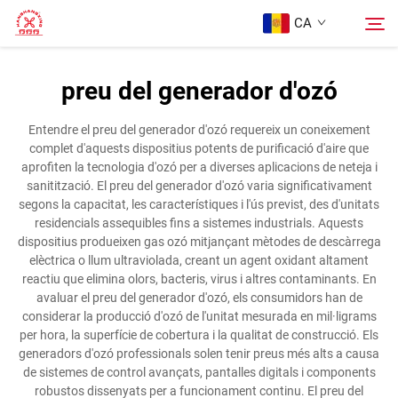
CA
preu del generador d'ozó
Pàgina Principal
Cerca
Entendre el preu del generador d'ozó requereix un coneixement
complet d'aquests dispositius potents de purificació d'aire que
Productes
aprofiten la tecnologia d'ozó per a diverses aplicacions de neteja i
sanitització. El preu del generador d'ozó varia significativament
segons la capacitat, les característiques i l'ús previst, des d'unitats
Sobre Nosaltres
residencials assequibles fins a sistemes industrials. Aquests
dispositius produeixen gas ozó mitjançant mètodes de descàrrega
elèctrica o llum ultraviolada, creant un agent oxidant altament
Casos
reactiu que elimina olors, bacteris, virus i altres contaminants. En
avaluar el preu del generador d'ozó, els consumidors han de
considerar la producció d'ozó de l'unitat mesurada en mil·ligrams
Contacte
per hora, la superfície de cobertura i la qualitat de construcció. Els
generadors d'ozó professionals solen tenir preus més alts a causa
de sistemes de control avançats, pantalles digitals i components
robustos dissenyats per a funcionament continu. El preu del