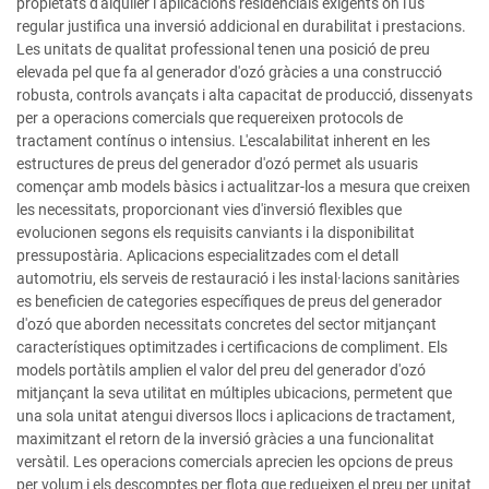
propietats d'alquiler i aplicacions residencials exigents on l'ús
regular justifica una inversió addicional en durabilitat i prestacions.
Les unitats de qualitat professional tenen una posició de preu
elevada pel que fa al generador d'ozó gràcies a una construcció
robusta, controls avançats i alta capacitat de producció, dissenyats
per a operacions comercials que requereixen protocols de
tractament contínus o intensius. L'escalabilitat inherent en les
estructures de preus del generador d'ozó permet als usuaris
començar amb models bàsics i actualitzar-los a mesura que creixen
les necessitats, proporcionant vies d'inversió flexibles que
evolucionen segons els requisits canviants i la disponibilitat
pressupostària. Aplicacions especialitzades com el detall
automotriu, els serveis de restauració i les instal·lacions sanitàries
es beneficien de categories específiques de preus del generador
d'ozó que aborden necessitats concretes del sector mitjançant
característiques optimitzades i certificacions de compliment. Els
models portàtils amplien el valor del preu del generador d'ozó
mitjançant la seva utilitat en múltiples ubicacions, permetent que
una sola unitat atengui diversos llocs i aplicacions de tractament,
maximitzant el retorn de la inversió gràcies a una funcionalitat
versàtil. Les operacions comercials aprecien les opcions de preus
per volum i els descomptes per flota que redueixen el preu per unitat