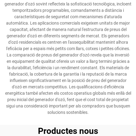
generador d'ozó sovint reflecteix la sofisticació tecnològica, incloent
temporitzadors programables, comandaments a distància i
característiques de seguretat com mecanismes d'aturada
automàtica. Les aplicacions comercials exigeixen unitats de major
capacitat, afectant de manera natural l'estructura de preus del
generador d'ozó en diferents segments de mercat. Els generadors
d'ozó residencials es centren en l'assequibilitat mantenint alhora
l'eficàcia per a espais més petits com llars, cotxes i petites oficines.
La comparació de preus del generador d'ozó revela que la inversió
en equipament de qualitat ofereix un valor a llarg termini gràcies a
la durabilitat, l'eficiència i un rendiment constant. Els materials de
fabricació, la cobertura de la garantia i la reputació de la marca
influeixen significativament en la posició de preu del generador
d'ozó en mercats competitius. Les qualificacions d'eficiència
energètica també afecten els costos operatius globals més enllà del
preu inicial del generador d'ozó, fent que el cost total de propietat
sigui una consideració important per als compradors que busquen
solucions sostenibles.
Productes nous