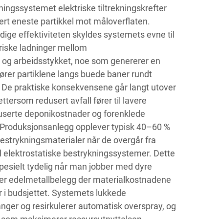
ningssystemet elektriske tiltrekningskrefter
vert eneste partikkel mot måloverflaten.
ge effektiviteten skyldes systemets evne til
riske ladninger mellom
 og arbeidsstykket, noe som genererer en
 fører partiklene langs buede baner rundt
 De praktiske konsekvensene går langt utover
ttersom redusert avfall fører til lavere
userte deponikostnader og forenklede
 Produksjonsanlegg opplever typisk 40–60 %
bestrykningsmaterialer når de overgår fra
il elektrostatiske bestrykningssystemer. Dette
 spesielt tydelig når man jobber med dyre
ler edelmetallbelegg der materialkostnadene
r i budsjettet. Systemets lukkede
ger og resirkulerer automatisk overspray, og