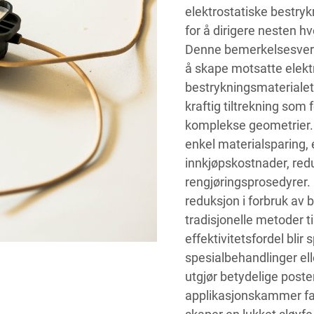
elektrostatiske bestryk
for å dirigere nesten h
Denne bemerkelsesverdi
å skape motsatte elekt
bestrykningsmaterialet
kraftig tiltrekning som
komplekse geometrier.
enkel materialsparing, e
innkjøpskostnader, red
rengjøringsprosedyrer.
reduksjon i forbruk av 
tradisjonelle metoder t
effektivitetsfordel blir
spesialbehandlinger el
utgjør betydelige poste
applikasjonskammer fan