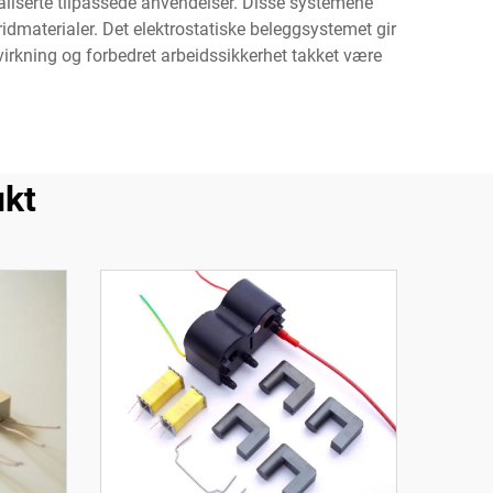
aliserte tilpassede anvendelser. Disse systemene
ridmaterialer. Det elektrostatiske beleggsystemet gir
irkning og forbedret arbeidssikkerhet takket være
ukt