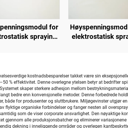
penningsmodul for
Høyspenningsmodu
trostatisk spraying
elektrostatisk spr
KCI 1688A
KM-2-12V
elsesverdige kostnadsbesparelser takket være sin eksepsjonelle 
 % effektivitet. Denne overlegne ytelsen betyr at bedrifter spil
Systemet skaper sterkere adhesjon mellom bestrykningsmateriale
n langt bedre enn konvensjonelle metoder. Denne forbedrede holdba
r, både for produsenter og sluttbrukere. Miljøgevinster utgjør en
v flyktige organiske forbindelser og fanger nesten all overspra
samtidig som de viser corporate ansvarlighet. Den nøyaktige kon
litet gjennom alle produksjonsbatcher og eliminerer variasjonen
tendig dekning i inneliggende områder og overlegen kantbeskyttel