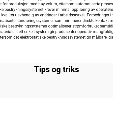
ulle for produksjon med høy volum, ettersom automatiserte proses
ske bestrykningssystemet krever minimal opplæring av operatøre
valitet uavhengig av endringer i arbeidsstyrket. Forbedringer i s
tiserte håndteringssystemer som minimerer direkte kontakt med
iske bestrykningssystemer optimaliserer strømforbruket samtidig
gmaterialer i ett enkelt system gir produsenter operativ mangfold
ettersom det elektrostatiske bestrykningssystemet gir målbare, gj
Tips og triks