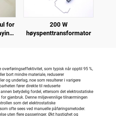
l for
200 W
aying
høyspenttransformator
overføringseffektivitet, som typisk når opptil 95 %,
ler bort mindre materiale, reduserer
r og underlag, noe som resulterer i varigere
rheten fører direkte til reduserte
 annen betydelig fordel, ettersom det elektrostatiske
y for gjenbruk. Denne miljøvennlige tilnærmingen
trollen som det elektrostatiske
e som ofte sees ved manuelle påføringsmetoder.
se uten flere passeringer. Økt hastighet og