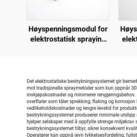
Høyspenningsmodul for
Høys
elektrostatisk spraying
elek
SX-108
Det elektrostatiske bestrykningssystemet gir bemerk
mot tradisjonelle spraymetoder som kun oppnår 30–50
innkjøpskostnader og minimerer rengjøringsbehov. 
overflater som tåler sprekking, flaking og korrosjo
vedlikeholdskostnader og lengre levetid for produkte
bestrykningssystemet produserer minimale utslipp a
hjelper selskaper med å oppfylle strenge miljøkrav 
bestrykningssystemet tilbyr, sikrer konsekvent kva
Operatører kan oppnå jevn tykkelsesfordeling, fulls