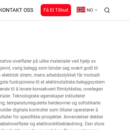
KONTAKT OSS
Få Et Tilbud
NO
ative overflater på ulike materialer ved hjelp av
 jevnt, varig belegg som binder seg svært godt til
n elektrisk strøm, mens arbeidsstykket får motsatt
gste funksjonene til et elektrostatiske beleggsystem
nde til å levere konsekvent filmtykkelse, overlegen
rialer. Teknologiske egenskaper inkluderer
g, temperaturregulerte herdeovner og sofistikerte
der digitale kontroller som tillater operatører å
ater for spesifikke prosjekter. Anvendelser dekker
møbeloverflater og elektronikkbeklædning. Den store