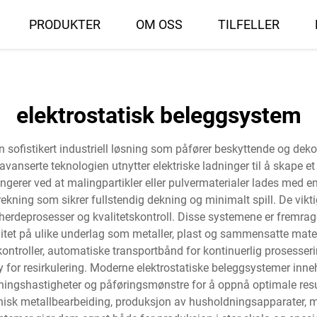
PRODUKTER
OM OSS
TILFELLER
elektrostatisk beleggsystem
 sofistikert industriell løsning som påfører beskyttende og dekor
 avanserte teknologien utnytter elektriske ladninger til å skape et
ngerer ved at malingpartikler eller pulvermaterialer lades med e
ekning som sikrer fullstendig dekning og minimalt spill. De vikti
 herdeprosesser og kvalitetskontroll. Disse systemene er fremrage
itet på ulike underlag som metaller, plast og sammensatte mate
troller, automatiske transportbånd for kontinuerlig prosesserin
or resirkulering. Moderne elektrostatiske beleggsystemer innehol
ingshastigheter og påføringsmønstre for å oppnå optimale result
tonisk metallbearbeiding, produksjon av husholdningsapparater, 