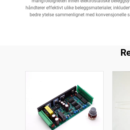
mangfoldigheten innen elektrostatiske beleggsys
håndterer effektivt ulike beleggsmaterialer, inklude
bedre ytelse sammenlignet med konvensjonelle spr
Re