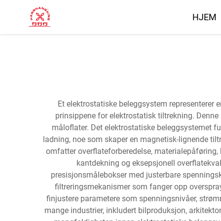
HJEM
Et elektrostatiske beleggsystem representerer en
prinsippene for elektrostatisk tiltrekning. Denne
måloflater. Det elektrostatiske beleggsystemet fu
ladning, noe som skaper en magnetisk-lignende tiltr
omfatter overflateforberedelse, materialepåføring,
kantdekning og eksepsjonell overflatekval
presisjonsmålebokser med justerbare spenningskon
filtreringsmekanismer som fanger opp overspray f
finjustere parametere som spenningsnivåer, strømn
mange industrier, inkludert bilproduksjon, arkitek