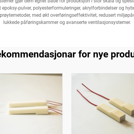
temer gjør dem egnet både for produksjon i stor skala og spesi
rt epoksy-pulver, polyesterformuleringer, akrylforbindelser og hyb
øytemetoder, med økt overføringseffektivitet, redusert miljøpåv
lukkede påføringskammer og avanserte ventilasjonsystemer.
kommendasjonar for nye prod