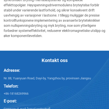
synkronisert bryting i flerfasesystemer og komplekse
effekttopolgier. Høyspenningsdrivermodulens bryteytelse forblir
stabil under varierende lastforhold, og sikrer konsekvent drift
uavhengig av variasjoner i lastsone. I tillegg muliggjør de presise
kontrollfunksjonene implementering av avanserte bryteteknikker
som nullspenningsbryting og myk bryting, noe som ytterligere
forbedrer systemeffektivitet, reduserer elektromagnetiske utslipp og
øker komponentlevetiden.
Kontakt oss
Adresse:
Nr. 88, Yuanyuan Road, Dayi-by, Yangzhou by, provinsen Jiangsu
Telefon:
+86-18168269966
E-post:
Company E-mail:
[email protected]