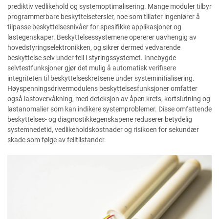
prediktiv vedlikehold og systemoptimalisering. Mange moduler tilbyr
programmerbare beskyttelsetersler, noe som tillater ingeniører å
tilpasse beskyttelsesnivåer for spesifikke applikasjoner og
lastegenskaper. Beskyttelsessystemene opererer uavhengig av
hovedstyringselektronikken, og sikrer dermed vedvarende
beskyttelse selv under feil i styringssystemet. Innebygde
selvtestfunksjoner gjør det mulig å automatisk verifisere
integriteten til beskyttelseskretsene under systeminitialisering.
Høyspenningsdrivermodulens beskyttelsesfunksjoner omfatter
også lastovervåkning, med deteksjon av åpen krets, kortslutning og
lastanomalier som kan indikere systemproblemer. Disse omfattende
beskyttelses- og diagnostikkegenskapene reduserer betydelig
systemnedetid, vedlikeholdskostnader og risikoen for sekundær
skade som følge av feiltilstander.