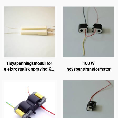
Høyspenningsmodul for
100 W
elektrostatisk spraying KCI
høyspenttransformator
1688B