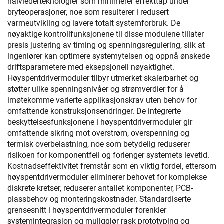
halvlederteknologier som minimerer effekttap under
bryteoperasjoner, noe som resulterer i redusert
varmeutvikling og lavere totalt systemforbruk. De
nøyaktige kontrollfunksjonene til disse modulene tillater
presis justering av timing og spenningsregulering, slik at
ingeniører kan optimere systemytelsen og oppnå ønskede
driftsparametere med eksepsjonell nøyaktighet.
Høyspentdrivermoduler tilbyr utmerket skalerbarhet og
støtter ulike spenningsnivåer og strømverdier for å
imøtekomme varierte applikasjonskrav uten behov for
omfattende konstruksjonsendringer. De integrerte
beskyttelsesfunksjonene i høyspentdrivermoduler gir
omfattende sikring mot overstrøm, overspenning og
termisk overbelastning, noe som betydelig reduserer
risikoen for komponentfeil og forlenger systemets levetid.
Kostnadseffektivitet fremstår som en viktig fordel, ettersom
høyspentdrivermoduler eliminerer behovet for komplekse
diskrete kretser, reduserer antallet komponenter, PCB-
plassbehov og monteringskostnader. Standardiserte
grensesnitt i høyspentdrivermoduler forenkler
systemintegrasjon og muliggjør rask prototyping og