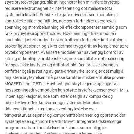
styre bryteoverganger, slik at ingeniører kan minimere brytetap,
redusere elektromagnetisk interferens og optimalisere total
systemeffektivitet. Sofistikerte gate-driverkretser i modulen gir
kontrollerte stige- og falltider, noe som forhindrer overdreven
spenning og strømbelastning på effektkomponenter samtidig som
rask bryteytelse opprettholdes. Høyspenningsdrivermodulen
inneholder justerbar død-tidskontroll som forhindrer kortslutning i
brokonfigurasjoner, og sikrer dermed trygg drift av komplementære
brytekomponenter. Avanserte moduler har uavhengig kontroll av
inn- og ut-koblingskarakteristikker, noe som tillater optimalisering
for spesifikke lasttyper og driftsforhold. Den presise styringen
omfatter også justering av gate-drivestyrke, som gjør det mulig å
finjustere bryteytelsen til å passe karakteristikkene til ulike power-
MOSFET-er og IGBT-er. Høyhastighetsbryteegenskaper gjør at
høyspenningsdrivermodulen kan støtte brytefrekvenser over 1 MHz
i noen applikasjoner, noe som letter design av kompakte og
høyeffektive effektkonverteringssystemer. Modulens
tidsnøyaktighet sikrer konsekvent bryteytelse over
temperaturvariasjoner og komponenttoleranser, og opprettholder
systemytelsen gjennom hele driftslivet. Integrerte tidskretser gir
programmerbare forsinkelsesfunksjoner som muliggjør