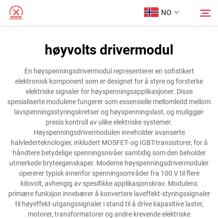
NO
høyvolts drivermodul
Hjem
Søk
En høyspenningsdrivermodul representerer en sofistikert
elektronisk komponent som er designet for å styre og forsterke
Produkter
elektriske signaler for høyspenningsapplikasjoner. Disse
spesialiserte modulene fungerer som essensielle mellomledd mellom
lavspenningsstyringskretser og høyspenningslast, og muliggjør
Om oss
presis kontroll av ulike elektriske systemer.
Høyspenningsdrivermodulen inneholder avanserte
halvlederteknologier, inkludert MOSFET- og IGBT-transistorer, for å
Tilfeller
håndtere betydelige spenningsnivåer samtidig som den beholder
utmerkede bryteegenskaper. Moderne høyspenningsdrivermoduler
opererer typisk innenfor spenningsområder fra 100 V til flere
Kontakt Oss
kilovolt, avhengig av spesifikke applikasjonskrav. Modulens
primære funksjon innebærer å konvertere laveffekt-styringssignaler
til høyeffekt-utgangssignaler i stand til å drive kapasitive laster,
motorer, transformatorer og andre krevende elektriske