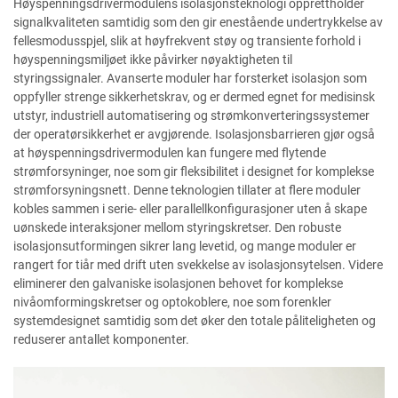
Høyspenningsdrivermodulens isolasjonsteknologi opprettholder
signalkvaliteten samtidig som den gir enestående undertrykkelse av
fellesmodusspjel, slik at høyfrekvent støy og transiente forhold i
høyspenningsmiljøet ikke påvirker nøyaktigheten til
styringssignaler. Avanserte moduler har forsterket isolasjon som
oppfyller strenge sikkerhetskrav, og er dermed egnet for medisinsk
utstyr, industriell automatisering og strømkonverteringssystemer
der operatørsikkerhet er avgjørende. Isolasjonsbarrieren gjør også
at høyspenningsdrivermodulen kan fungere med flytende
strømforsyninger, noe som gir fleksibilitet i designet for komplekse
strømforsyningsnett. Denne teknologien tillater at flere moduler
kobles sammen i serie- eller parallellkonfigurasjoner uten å skape
uønskede interaksjoner mellom styringskretser. Den robuste
isolasjonsutformingen sikrer lang levetid, og mange moduler er
rangert for tiår med drift uten svekkelse av isolasjonsytelsen. Videre
eliminerer den galvaniske isolasjonen behovet for komplekse
nivåomformingskretser og optokoblere, noe som forenkler
systemdesignet samtidig som det øker den totale påliteligheten og
reduserer antallet komponenter.