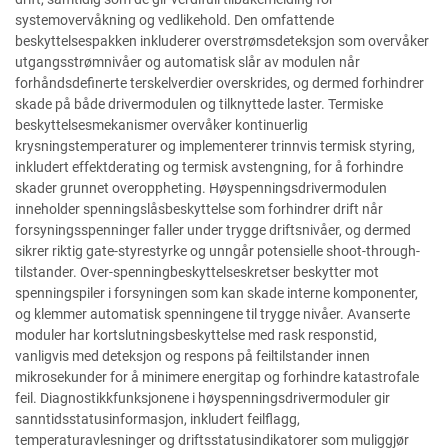
systemovervåkning og vedlikehold. Den omfattende
beskyttelsespakken inkluderer overstrømsdeteksjon som overvåker
utgangsstrømnivåer og automatisk slår av modulen når
forhåndsdefinerte terskelverdier overskrides, og dermed forhindrer
skade på både drivermodulen og tilknyttede laster. Termiske
beskyttelsesmekanismer overvåker kontinuerlig
krysningstemperaturer og implementerer trinnvis termisk styring,
inkludert effektderating og termisk avstengning, for å forhindre
skader grunnet overoppheting. Høyspenningsdrivermodulen
inneholder spenningslåsbeskyttelse som forhindrer drift når
forsyningsspenninger faller under trygge driftsnivåer, og dermed
sikrer riktig gate-styrestyrke og unngår potensielle shoot-through-
tilstander. Over-spenningbeskyttelseskretser beskytter mot
spenningspiler i forsyningen som kan skade interne komponenter,
og klemmer automatisk spenningene til trygge nivåer. Avanserte
moduler har kortslutningsbeskyttelse med rask responstid,
vanligvis med deteksjon og respons på feiltilstander innen
mikrosekunder for å minimere energitap og forhindre katastrofale
feil. Diagnostikkfunksjonene i høyspenningsdrivermoduler gir
sanntidsstatusinformasjon, inkludert feilflagg,
temperaturavlesninger og driftsstatusindikatorer som muliggjør