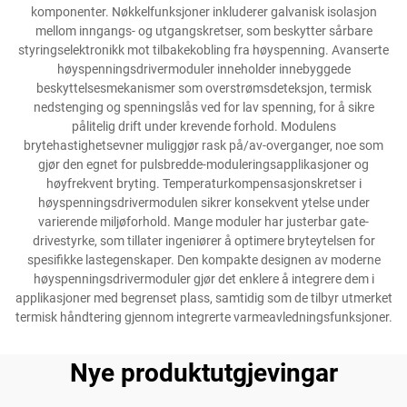
komponenter. Nøkkelfunksjoner inkluderer galvanisk isolasjon
mellom inngangs- og utgangskretser, som beskytter sårbare
styringselektronikk mot tilbakekobling fra høyspenning. Avanserte
høyspenningsdrivermoduler inneholder innebyggede
beskyttelsesmekanismer som overstrømsdeteksjon, termisk
nedstenging og spenningslås ved for lav spenning, for å sikre
pålitelig drift under krevende forhold. Modulens
brytehastighetsevner muliggjør rask på/av-overganger, noe som
gjør den egnet for pulsbredde-moduleringsapplikasjoner og
høyfrekvent bryting. Temperaturkompensasjonskretser i
høyspenningsdrivermodulen sikrer konsekvent ytelse under
varierende miljøforhold. Mange moduler har justerbar gate-
drivestyrke, som tillater ingeniører å optimere bryteytelsen for
spesifikke lastegenskaper. Den kompakte designen av moderne
høyspenningsdrivermoduler gjør det enklere å integrere dem i
applikasjoner med begrenset plass, samtidig som de tilbyr utmerket
termisk håndtering gjennom integrerte varmeavledningsfunksjoner.
Nye produktutgjevingar