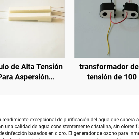
lo de Alta Tensión
transformador de 
Para Aspersión
tensión de 100
ectrostática KCI
1688B
n rendimiento excepcional de purificación del agua que supera 
 una calidad de agua consistentemente cristalina, sin olores fu
esinfección basados en cloro. El generador de ozono para inmers