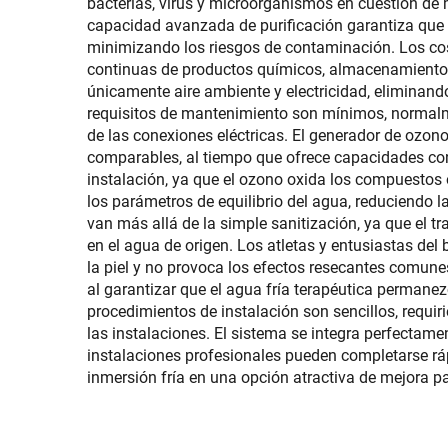
bacterias, virus y microorganismos en cuestión de 
capacidad avanzada de purificación garantiza que c
minimizando los riesgos de contaminación. Los cos
continuas de productos químicos, almacenamiento 
únicamente aire ambiente y electricidad, eliminand
requisitos de mantenimiento son mínimos, normalme
de las conexiones eléctricas. El generador de ozon
comparables, al tiempo que ofrece capacidades con
instalación, ya que el ozono oxida los compuestos 
los parámetros de equilibrio del agua, reduciendo 
van más allá de la simple sanitización, ya que el 
en el agua de origen. Los atletas y entusiastas de
la piel y no provoca los efectos resecantes comun
al garantizar que el agua fría terapéutica permanezc
procedimientos de instalación son sencillos, requi
las instalaciones. El sistema se integra perfectame
instalaciones profesionales pueden completarse rá
inmersión fría en una opción atractiva de mejora p