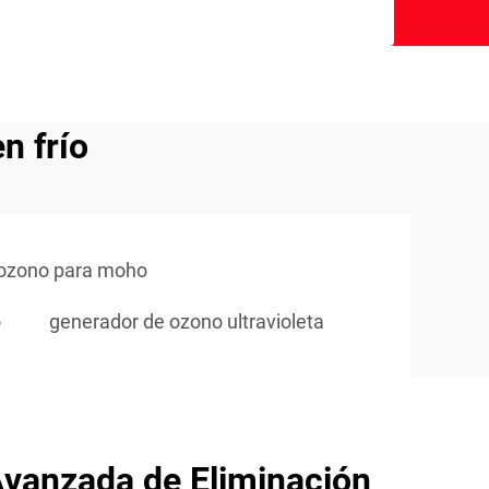
n frío
 ozono para moho
o
generador de ozono ultravioleta
Avanzada de Eliminación