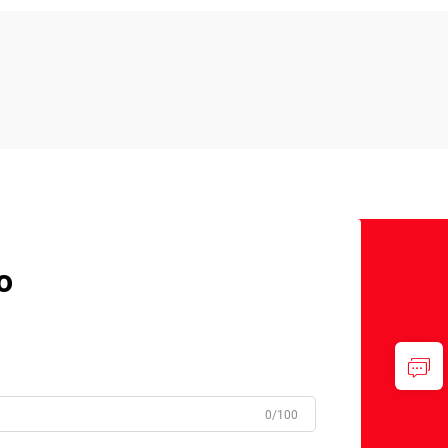
o
0/100