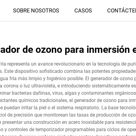
SOBRE NOSOTROS
CASOS
CONTÁCTE
ador de ozono para inmersión e
ía representa un avance revolucionario en la tecnología de pur
ía. Este dispositivo sofisticado combina las potentes propiedad
gua fría más limpio y higiénico posible. El generador de ozono
orona o luz ultravioleta, e introduciendo sistemáticamente es
liminar bacterias dañinas, virus, algas y contaminantes orgánic
nfectantes químicos tradicionales, el generador de ozono para i
e puedan irritar la piel o el sistema respiratorio. La base tecn
rol de precisión que monitorean las tasas de producción de ozon
 presentar una construcción en acero inoxidable para resistencia
o y controles de temporizador programables para ciclos de ope