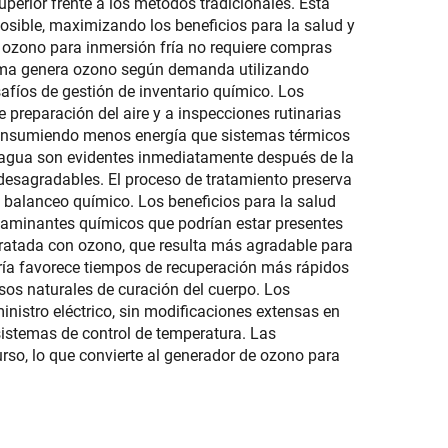
perior frente a los métodos tradicionales. Esta
posible, maximizando los beneficios para la salud y
 ozono para inmersión fría no requiere compras
tema genera ozono según demanda utilizando
afíos de gestión de inventario químico. Los
preparación del aire y a inspecciones rutinarias
, consumiendo menos energía que sistemas térmicos
l agua son evidentes inmediatamente después de la
 desagradables. El proceso de tratamiento preserva
e balanceo químico. Los beneficios para la salud
ntaminantes químicos que podrían estar presentes
 tratada con ozono, que resulta más agradable para
fría favorece tiempos de recuperación más rápidos
esos naturales de curación del cuerpo. Los
nistro eléctrico, sin modificaciones extensas en
 sistemas de control de temperatura. Las
so, lo que convierte al generador de ozono para