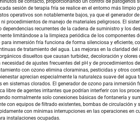
minutos de contacto, proporcionando un control de patógenos su
ada sesión de terapia fría se realice en el entorno más limpio 
tos operativos son notablemente bajos, ya que el generador de
ni procedimientos de manejo de materiales peligrosos. El sis
o dependencias recurrentes de la cadena de suministro y los des
nte limitándose a la limpieza periódica de los componentes de 
o para inmersión fría funciona de forma silenciosa y eficiente
tinuas de tratamiento del agua. Las mejoras en la claridad de
orgánicos disueltos que causan turbidez, decoloración y olores
la necesidad de ajustes frecuentes del pH y de procedimientos d
tratamiento con ozono elimina cloraminas, pesticidas y otros co
l bienestar aprecian especialmente la naturaleza suave del agua
es en sistemas clorados. El generador de ozono para inmersión 
a libre de agentes irritantes que podrían interferir con los proc
riendo normalmente solo conexiones básicas de fontanería y sumi
nte con equipos de filtrado existentes, bombas de circulación y
pidamente con mínimas interrupciones en las operaciones en cur
ara instalaciones ocupadas.