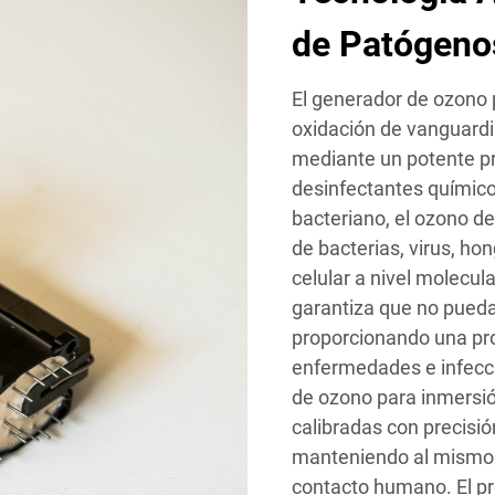
de Patógeno
El generador de ozono 
oxidación de vanguard
mediante un potente pro
desinfectantes químic
bacteriano, el ozono d
de bacterias, virus, ho
celular a nivel molecul
garantiza que no pueda
proporcionando una pro
enfermedades e infecci
de ozono para inmersió
calibradas con precisió
manteniendo al mismo t
contacto humano. El p