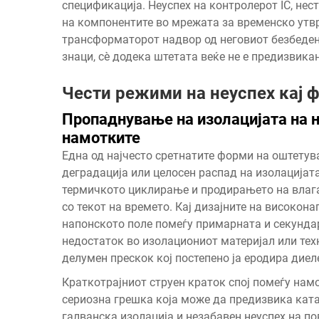
спецификација. Неуспех на контролерот IC, не
на компонентите во мрежата за временско утв
трансформаторот надвор од неговиот безбеден
знаци, сè додека штетата веќе не е предизвика
Чести режими на неуспех кај 
Пропаднување на изолацијата на н
намотките
Една од најчесто сретнатите форми на оштетув
деградација или целосен распад на изолацијат
термичкото циклирање и продирањето на влага
со текот на времето. Кај дизајните на високон
напонското поле помеѓу примарната и секундар
недостаток во изолациониот материјал или тех
делумен прескок кој постепено ја еродира диел
Краткотрајниот струен краток спој помеѓу нам
сериозна грешка која може да предизвика ката
галванска изолација и незабавен неуспех на п