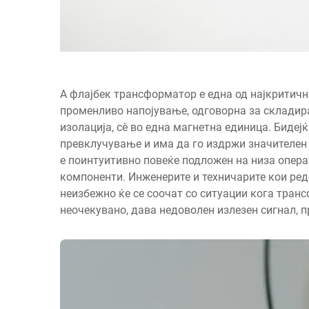
А
флајбек трансформатор
е една од најкритич
променливо напојување, одговорна за складира
изолација, сѐ во една магнетна единица. Бидеј
превклучување и има да го издржи значителен 
е поинтуитивно повеќе подложен на низа опер
компоненти. Инженерите и техничарите кои ре
неизбежно ќе се соочат со ситуации кога тран
неочекувано, дава недоволен излезен сигнал, 