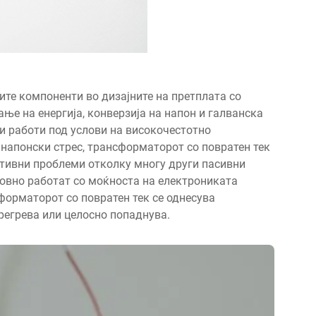
ните компоненти во дизајните на претплата со
ње на енергија, конверзија на напон и галванска
ќи работи под услови на високочестотно
напонски стрес, трансформаторот со повратен тек
ативни проблеми отколку многу други пасивни
довно работат со моќноста на електрониката
сформаторот со повратен тек се однесува
прегрева или целосно попаднува.