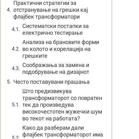
Практични стратегии за
отстранување на грешки кај
флајбек трансформатори
Систематски постапки за
електрично тестирање
Анализа на брановите форми
во колото и корелација на
грешките
Соображања за замена и
подобрување на дизајнот
Често поставувани прашања
Што предизвикува
трансформаторот со повратен
тек да произведува
високочестотен жужечки шум
во текот на работата?
Како да разберам дали
флајбек трансформаторот има