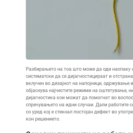
Разбирањето на тоа што може да оди наопаку с
систематски да се дијагностицираат и отстрана
вклучен во дизајнот на напојници, одржување и
објаснува најчестите режими на оштетување, н
дијагностика кои можат да помогнат во воспо
спречувањето на идни случаи. Дали работите со
со уред кој е стекнал постојан дефект во употр
кон решението.