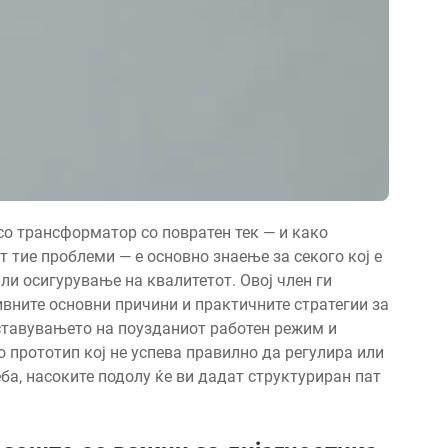
о трансформатор со повратен тек — и како
т тие проблеми — е основно знаење за секого кој е
ли осигурување на квалитетот. Овој член ги
ивните основни причини и практичните стратегии за
ставувањето на поузданиот работен режим и
 прототип кој не успева правилно да регулира или
еба, насоките подолу ќе ви дадат структуриран пат