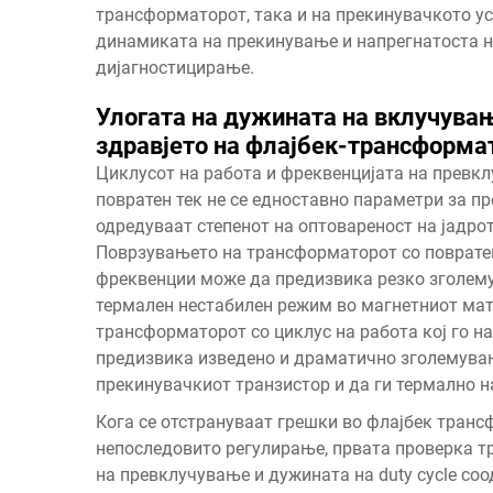
трансформаторот, така и на прекинувачкото у
динамиката на прекинување и напрегнатоста н
дијагностицирање.
Улогата на дужината на вклучување
здравјето на флајбек-трансформа
Циклусот на работа и фреквенцијата на превк
повратен тек не се едноставно параметри за пр
одредуваат степенот на оптовареност на јадрот
Поврзувањето на трансформаторот со повратен 
фреквенции може да предизвика резко зголемув
термален нестабилен режим во магнетниот мате
трансформаторот со циклус на работа кој го на
предизвика изведено и драматично зголемувањ
прекинувачкиот транзистор и да ги термално н
Кога се отстрануваат грешки во флајбек транс
непоследовито регулирање, првата проверка т
на превклучување и дужината на duty cycle со