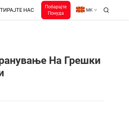
Побарајте
ТИРАЈТЕ НАС
MK
Понуда
транување На Грешки
и