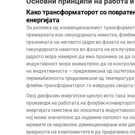
Основни принципи на работа и
Како трансформаторот со повратен
енергијата
За разлика од конвенционалниот трансформато
примарната кон секундарната намотка, флебек
празнината на неговото јадро во фазата на вкл
секундарната намотка во фазата на исклучувањ
јадрото мора намерно да има празнина за да с
индуктивност мора внимателно да се контролир
на индуктивноста — предизвикана од оштетува
пермеабилноста предизвикани од температурата
флебек-трансформаторот го извршува својата у
Овој двофазен енергетски циклус исто така зн
производи на работата на флајбек-конверторот.
енергијата сместена во локалната индуктивно
кој може значително да надмине напонот на н
мрежите се недоволно дименционирани или дег
вредности на компонентите и да предизвика по