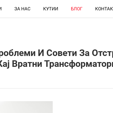
И
ЗА НАС
КУТИИ
БЛОГ
КОНТАК
Проблеми И Совети За Отс
Кај Вратни Трансформатор