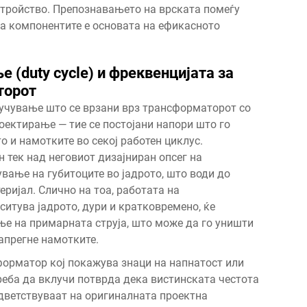
стройство. Препознавањето на врската помеѓу
а компонентите е основата на ефикасното
 (duty cycle) и фреквенцијата за
торот
лучување што се врзани врз трансформаторот со
оектирање — тие се постојани напори што го
о и намотките во секој работен циклус.
тек над неговиот дизајниран опсег на
ање на губитоците во јадрото, што води до
ријал. Слично на тоа, работата на
ситува јадрото, дури и кратковремено, ќе
е на примарната струја, што може да го уништи
апрегне намотките.
форматор кој покажува знаци на напнатост или
реба да вклучи потврда дека вистинската честота
одветствуваат на оригиналната проектна