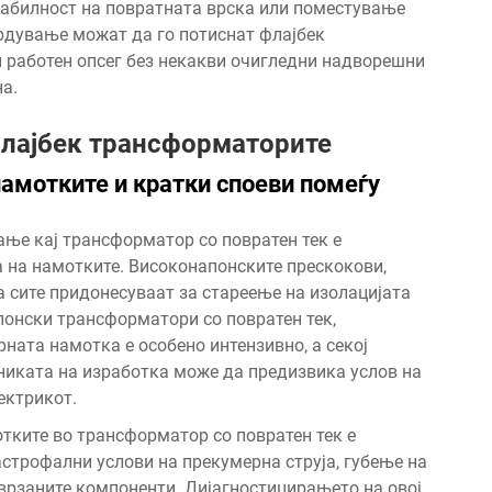
стабилност на повратната врска или поместување
рдување можат да го потиснат флајбек
 работен опсег без некакви очигледни надворешни
на.
флајбек трансформаторите
амотките и кратки споеви помеѓу
ање кај трансформатор со повратен тек е
а на намотките. Високонапонските прескокови,
 сите придонесуваат за стареење на изолацијата
апонски трансформатори со повратен тек,
ната намотка е особено интензивно, а секој
никата на изработка може да предизвика услов на
ектрикот.
отките во трансформатор со повратен тек е
строфални услови на прекумерна струја, губење на
оврзаните компоненти. Дијагностицирањето на овој