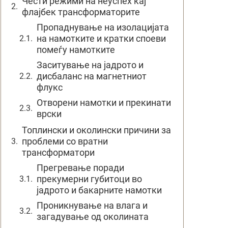
Чести режими на неуспех кај
флајбек трансформаторите
Пропаднување на изолацијата
на намотките и кратки споеви
помеѓу намотките
Заситување на јадрото и
дисбаланс на магнетниот
флукс
Отворени намотки и прекинати
врски
Топлински и околински причини за
проблеми со вратни
трансформатори
Прегревање поради
прекумерни губитоци во
јадрото и бакарните намотки
Проникнување на влага и
загадување од околината