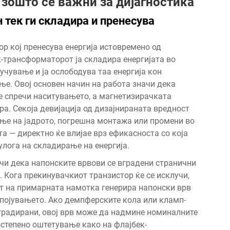
 зошто се важни за дијагностика
 тек ги складира и пренесува
р кој пренесува енергија истовремено од
-трансформаторот ја складира енергијата во
учување и ја ослободува таа енергија кон
е. Овој основен начин на работа значи дека
е спречи наситувањето, а магнетизирачката
а. Секоја девијација од дизајнираната вредност
ње на јадрото, погрешна монтажа или промени во
 — директно ќе влијае врз ефикасноста со која
лога на складирање на енергија.
ачи дека напонските врвови се вградени странични
 Кога прекинувачкиот транзистор ќе се исклучи,
ст на примарната намотка генерира напонски врв
апојувањето. Ако демпферските кола или кламп-
радирани, овој врв може да надмине номиналните
степено оштетување како на флајбек-