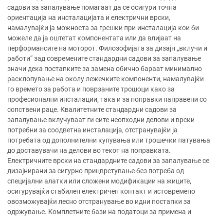
садови за запалување помагаат да се осигури точна
ориентација на инсталацијата и електрични врски,
намалувајќи ја можноста за грешки при инсталација кои би
можеле да ја оштетат компонентата или да влијаат на
перформансите на моторот. Филозофијата за дизајн „вклучи и
работи“ зад современите стандардни садови за запалување
значи дека постапките за замена обично бараат минимално
расклопување на околу лежечките компоненти, намалувајќи
го времето за работа и поврзаните трошоци како за
професионални инсталации, така и за поправки направени со
сопствени раце. Квалитетните стандардни садови за
запалување вклучуваат ги сите неопходни делови и врски
потребни за соодветна инсталација, отстранувајќи ја
потребата од дополнителни купувања или трошечки патувања
до доставувачи на делови во текот на поправката.
Електричните врски на стандардните садови за запалување се
дизајнирани за сигурно прицврстување без потреба од
специјални алатки или сложени модификации на жиците,
осигурувајќи стабилен електричен контакт и истовремено
овозможувајќи лесно отстранување во идни постапки за
одржување. Комплетните бази на податоци за примена и