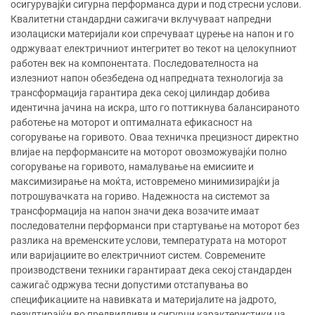
осигурувајќи сигурна перформанса дури и под стресни услови.
Квалитетни стандардни сажигачи вклучуваат напредни
изолациски материјали кои спречуваат цурење на напон и го
одржуваат електричниот интегритет во текот на целокупниот
работен век на компонентата. Последователноста на
излезниот напон обезбедена од напредната технологија за
трансформација гарантира дека секој цилиндар добива
идентична јачина на искра, што го поттикнува балансираното
работење на моторот и оптималната ефикасност на
согорување на горивото. Оваа техничка прецизност директно
влијае на перформансите на моторот овозможувајќи полно
согорување на горивото, намалување на емисиите и
максимизирање на моќта, истовремено минимизирајќи ја
потрошувачката на гориво. Надежноста на системот за
трансформација на напон значи дека возачите имаат
последователни перформанси при стартување на моторот без
разлика на временските услови, температурата на моторот
или варијациите во електричниот систем. Современите
производствени техники гарантираат дека секој стандарден
сажигаč одржува тесни допустими отстапувања во
спецификациите на навивката и материјалите на јадрото,
резултирајќи во предвидливи и сигурни карактеристики на