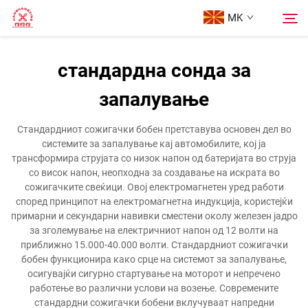
MK
стандардна сонда за
Начина
запалување
Пребарување
Продукти
Стандардниот сожигачки бобен претставува основен дел во
системите за запалување кај автомобилите, кој ја
трансформира струјата со низок напон од батеријата во струја
За Нас
со висок напон, неопходна за создавање на искрата во
сожигачките свеќици. Овој електромагнетен уред работи
според принципот на електромагнетна индукција, користејќи
Кутии
примарни и секундарни навивки сместени околу железен јадро
за зголемување на електричниот напон од 12 волти на
приближно 15.000-40.000 волти. Стандардниот сожигачки
Контактирајте Нас
бобен функционира како срце на системот за запалување,
осигувајќи сигурно стартување на моторот и непречено
работење во различни услови на возење. Современите
стандардни сожигачки бобени вклучуваат напредни