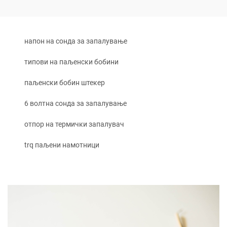
напон на сонда за запалување
типови на паљенски бобини
паљенски бобин штекер
6 волтна сонда за запалување
отпор на термички запалувач
trq паљени намотници