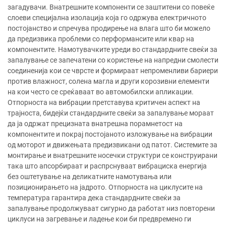
загадувачи. Внатрешните компоненти се заштитени со повеќе
слоеви специјална изолација која го одржува електричното
постојанство и спречува продирење на влага што би можело
да предизвика проблеми со перформансите или квар на
компонентите. Намотувачките уреди во стандардните свеќи за
запалување се запечатени со користење на напредни смолести
соединенија кои се чврсте и формираат непроменливи бариери
против влажност, солена магла и други корозивни елементи
на кои често се среќаваат во автомобилски апликации.
Отпорноста на вибрации претставува критичен аспект на
трајноста, бидејќи стандардните свеќи за запалување мораат
да ја одржат прецизната внатрешна порамнетост на
компонентите и покрај постојаното изложување на вибрации
од моторот и движењата предизвикани од патот. Системите за
монтирање и внатрешните носечки структури се конструирани
така што апсорбираат и распрснуваат вибрациска енергија
без оштетување на деликатните намотувања или
позиционирањето на јадрото. Отпорноста на циклусите на
температура гарантира дека стандардните свеќи за
запалување продолжуваат сигурно да работат низ повторени
циклуси на загревање и ладење кои би предвремено ги