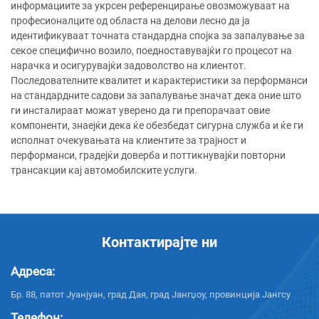
информациите за укрсен референцирање овозможуваат на
професионалците од областа на делови лесно да ја
идентификуваат точната стандардна спојка за запалување за
секое специфично возило, поедноставувајќи го процесот на
нарачка и осигурувајќи задоволство на клиентот.
Последователните квалитет и карактеристики за перформанси
на стандардните садови за запалување значат дека оние што
ги инсталираат можат уверено да ги препорачаат овие
компоненти, знаејќи дека ќе обезбедат сигурна служба и ќе ги
исполнат очекувањата на клиентите за трајност и
перформанси, градејќи доверба и поттикнувајќи повторни
трансакции кај автомобилските услуги.
Контактирајте ни
Адреса:
Бр. 88, патот Јуанјуан, град Дая, град Јангџоу, провинција Јангсу
Телефон: