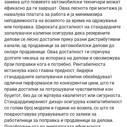
замена што повеќето автомобилски техничари можат
ефикасно да ги завршат. Оваа леснота при монтажа ја
намалува платата за работа и ја минимизира
неподвижноста на возилото за време на одржување
или поправка. Широката достапност на стандардните
запалувачки калипни осигурува дека резервните
делови се лесно достапни преку разни дистрибутивни
канали, од продавници за автомобилски делови до
онлајн продавници. Оваа достапност ги спречува
долгите чекања за испорака на делови и овозможува
брзи поправки кога е потребно. Рентабилноста
истакнува како главна предност, бидејќи
стандардните запалувачки калипни обезбедуваат
одлични перформанси по конкурентни цени, што ги
прави достапни за потрошувачи чувствителни кон
буџетот, без да се жртвува квалитетот или сигурноста.
Стандардизираниот дизајн осигурува компатибилност
со голем број модели и години на возила, со што се
поедноставува управувањето со залихи за
работилници за поправка и продавници за делови.
Подобрувањата во енергетската ефикасност