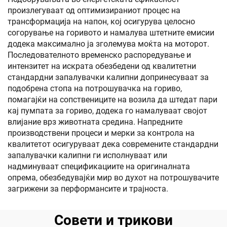
произлегуваат од оптимизираниот процес на
трансформација на напон, кој осигурува целосно
согорување на горивото и намалува штетните емисии
додека максимално ја зголемува моќта на моторот.
Последователното временско распоредување и
интензитет на искрата обезбедени од квалитетни
стандардни запалувачки калипни допринесуваат за
подобренa стопа на потрошувачка на гориво,
помагајќи на сопствениците на возила да штедат пари
кај пумпата за гориво, додека го намалуваат својот
влијание врз животната средина. Напредните
производствени процеси и мерки за контрола на
квалитетот осигуруваат дека современите стандардни
запалувачки калипни ги исполнуваат или
надминуваат спецификациите на оригиналната
опрема, обезбедувајќи мир во духот на потрошувачите
загрижени за перформансите и трајноста.
Совети и трикови