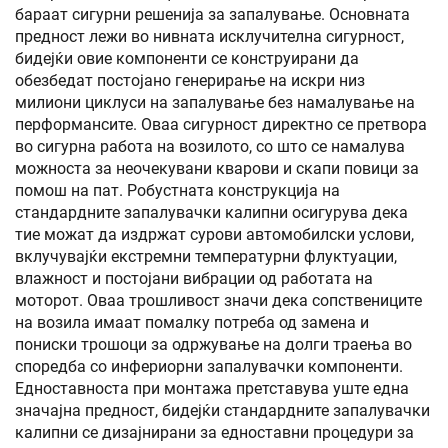
бараат сигурни решенија за запалување. Основната
предност лежи во нивната исклучителна сигурност,
бидејќи овие компоненти се конструирани да
обезбедат постојано генерирање на искри низ
милиони циклуси на запалување без намалување на
перформансите. Оваа сигурност директно се претвора
во сигурна работа на возилото, со што се намалува
можноста за неочекувани кварови и скапи повици за
помош на пат. Робустната конструкција на
стандардните запалувачки калипни осигурува дека
тие можат да издржат сурови автомобилски услови,
вклучувајќи екстремни температурни флуктуации,
влажност и постојани вибрации од работата на
моторот. Оваа трошливост значи дека сопствениците
на возила имаат помалку потреба од замена и
пониски трошоци за одржување на долги траења во
споредба со инфериорни запалувачки компоненти.
Едноставноста при монтажа претставува уште една
значајна предност, бидејќи стандардните запалувачки
калипни се дизајнирани за едноставни процедури за