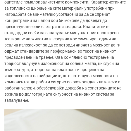
оштетиле помалоквалитетните компоненти. Карактеристиките
за топлинско ширење на сите материјали употребени при
изградбата се внимателно усогласени за да се спречат
концентрации на напон кои би можеле да доведат до
прескачување или електрични кварови. Квалитетните
стандардни свеќи за запалување минуваат низ проширено
тестирање на животната средина кое симулира години на
реална изложеност за да се потврди нивната можност да ги
одржат стандардите за перформанси во текот на нивниот
предвиден век на траење. Ова комплексно тестирање на
трајност вклучува изложеност на солена магла, циклуси на
температура, отпорност на влажност и проценка на
издолженоста на вибрациите, што потврдува можноста на
компонентот да работи сигурно во разновидни климатски и
работни услови, обезбедувајќи доверба на сопствениците на
возила во долготрајната сигурност на нивниот систем за
запалување.