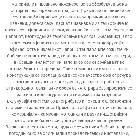
материјали и прецизно инженерство за обезбедување на
постојана перформанса и трајност. Примарната навивка се
состои од бакарно жици со поголем пречник и помалку
навивки, додека секундарната навивка има тенко жичено
пресек со илјадници навивки, создавајќи ефект на множење на
напонот, неопходен за генерирање на искра. Железниот јадро
ја зголемува јачината на магнетното поле, подобрувајќи ја
ефикасноста и излезниот напон. Стандардните сожигачки
бобени се конструирани да издржат екстремни температури,
вибрации и електрични напони со кои се среќаваат во
автомобилската средина. Овие компоненти имаат отпорна
конструкција со изолација од високо качество која спречува
електрични цурења и осигурува долгорочно работење.
Стандардниот сожигачки бобен се интегрира без проблеми со
различни конфигурации на системи за запалување,
вклучувајќи системи со дистрибутер и поновите електронски
системи за запалување. Примената обфаќа патнички возила,
комерцијални камиони, мотоцикли и разни индустријски
мотори кои бараат сигурни решенија за запалување.
Вселагодливоста на стандардните сожигачки бобени ги прави
погодни како за оригинални производителски инсталации,