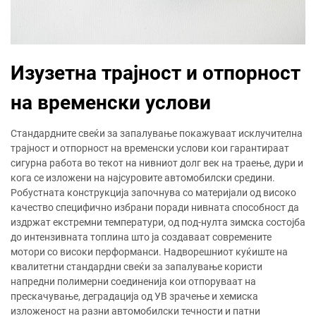
Изузетна трајност и отпорност
на временски услови
Стандардните свеќи за запалување покажуваат исклучителна
трајност и отпорност на временски услови кои гарантираат
сигурна работа во текот на нивниот долг век на траење, дури и
кога се изложени на најсуровите автомобилски средини.
Робустната конструкција започнува со материјали од високо
качество специфично избрани поради нивната способност да
издржат екстремни температури, од под-нулта зимска состојба
до интензивната топлина што ја создаваат современите
мотори со високи перформанси. Надворешниот куќиште на
квалитетни стандардни свеќи за запалување користи
напредни полимерни соединенија кои отпоруваат на
прескачување, деградација од УВ зрачење и хемиска
изложеност на разни автомобилски течности и патни