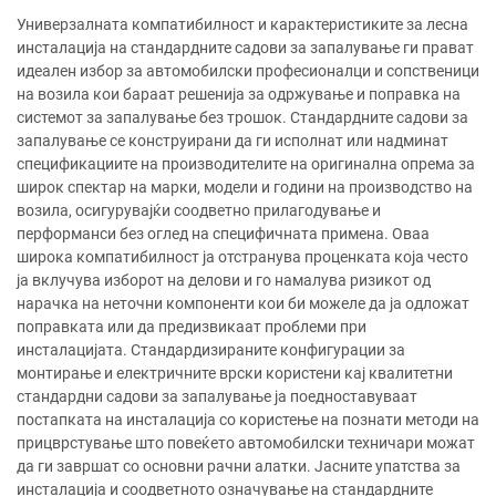
Универзалната компатибилност и карактеристиките за лесна
инсталација на стандардните садови за запалување ги прават
идеален избор за автомобилски професионалци и сопственици
на возила кои бараат решенија за одржување и поправка на
системот за запалување без трошок. Стандардните садови за
запалување се конструирани да ги исполнат или надминат
спецификациите на производителите на оригинална опрема за
широк спектар на марки, модели и години на производство на
возила, осигурувајќи соодветно прилагодување и
перформанси без оглед на специфичната примена. Оваа
широка компатибилност ја отстранува проценката која често
ја вклучува изборот на делови и го намалува ризикот од
нарачка на неточни компоненти кои би можеле да ја одложат
поправката или да предизвикаат проблеми при
инсталацијата. Стандардизираните конфигурации за
монтирање и електричните врски користени кај квалитетни
стандардни садови за запалување ја поедноставуваат
постапката на инсталација со користење на познати методи на
прицврстување што повеќето автомобилски техничари можат
да ги завршат со основни рачни алатки. Јасните упатства за
инсталација и соодветното означување на стандардните