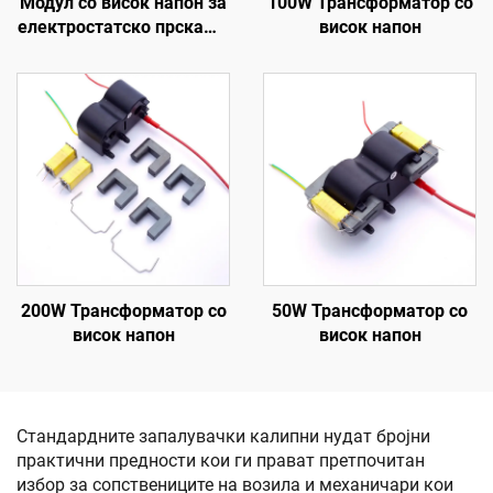
Модул со висок напон за
100W Трансформатор со
електростатско прскање
висок напон
H-Auto Gun
200W Трансформатор со
50W Трансформатор со
висок напон
висок напон
Стандардните запалувачки калипни нудат бројни
практични предности кои ги прават претпочитан
избор за сопствениците на возила и механичари кои