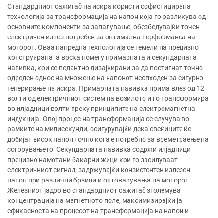
Стандардниот сажигаč на искра користи софистицирана
технологија за трансформација на напон која го разликува од
основните компоненти за запалување, обезбедувајќи точен
електричен излез потребен за оптимална перформанса на
моторот. Оваа напредна технологија се темели на прецизно
конструираната врска помеѓу примарната и секундарната
навивка, кои се педантно дизајнирани за да постигнат точно
одреден однос на множење на напонот неопходен за сигурно
генерирање на искра. Примарната навивка прима влез од 12
волти од електричниот систем на возилото и го трансформира
во илјадници волти преку принципите на електромагнетна
индукција. Овој процес на трансформација се случува во
рамките на милисекунди, осигурувајќи дека свеќиците ќе
добијат висок напон точно кога е потребно за времетраење на
согорувањето. Секундарната навивка содржи илјадници
прецизно намотани бакарни жици кои го засилуваат
електричниот сигнал, задржувајќи конзистентен излезен
напон при различни брзини и оптоварувања на моторот.
Железниот јадро во стандардниот сажигаč зголемува
концентрација на магнетното поле, максимизирајќи ја
ефикасноста на процесот на трансформација на напон и