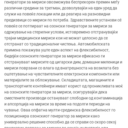
генератори за мириси овозможува беспрекорен премин меѓу
различни средини за третман, дозволувајќи на еден уред да
служи на повеќе локации или да реагира на разновидни
предизвици со мириси по потреба. Здравствените установи сé
повеќе се потпираат на озонски генератори за мириси за
одржување на стерилни услови, истовремено отстранувајќи
трајни медицински мириси кои не можат целосно да се
отстранат со традиционални чистења. Автомобилската
примена покажува уште еден аспект на флексибилност,
бидејќи озонските генератори за мириси ефикасно ги
отстрануваат мирисите од цигарски дим, домашни миленици и
мириси поврзани со влага од внатрешноста на возилата без
оштетување на чувствителните електронски компоненти или
материјалите за обложување. Складиштата, магацините и
транспортните контейнери имаат корист од проникливата моќ
на озонските генератори за мириси, осигурувајќи дека
сместените производи остануваат слободни од контаминација
и апсорпција на мириси за време на подолги периоди на
чување. Оваа опфатна мулти-срединска флексибилност го
позиционира озонскиот генератор за мириси како
универзално решение способно да се справи со скоро секој