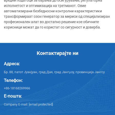
вредни податоци за барања до осигурување, регулаторна
исполнетост и оптимизација на третманот. Овие
автоматизирани безбедносни контролни карактеристики
трансформираат озон генератор за мириси од специјализиран
професионален алат во достапно решение кое обичните
корисници можат да го користат со сигурност и доверба.
Контактирајте ни
Адреса:
Бр. 88, патот Јуанјуан, град Дая, град Јангџоу, провинција Јангсу
Телефон:
+86-18168269966
Е-пошта:
Company E-mail:
[email protected]