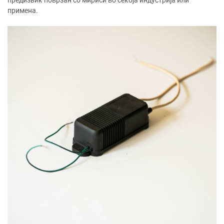
предизвик поврзан со мириси во секоја индустрија или
примена.