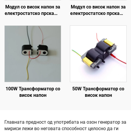
Модул со висок напон за
Модул со висок напон за
електростатско прскање
електростатско прскање
SX-108
KM-2-12V
100W Трансформатор со
50W Трансформатор со
висок напон
висок напон
Главната предност од употребата на озон генератор за
мириси лежи во неговата способност целосно да ги