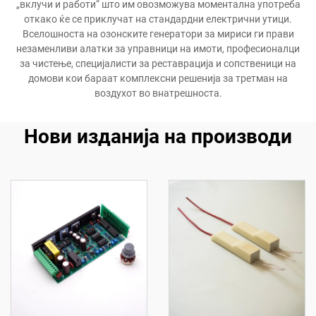
„вклучи и работи“ што им овозможува моментална употреба
откако ќе се приклучат на стандардни електрични утици.
Вселошноста на озонските генератори за мириси ги прави
незаменливи алатки за управници на имоти, професионалци
за чистење, специјалисти за реставрација и сопственици на
домови кои бараат комплексни решенија за третман на
воздухот во внатрешноста.
Нови изданија на производи