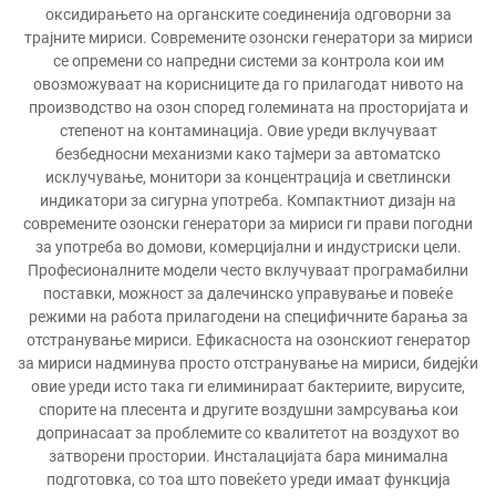
оксидирањето на органските соединенија одговорни за
трајните мириси. Современите озонски генератори за мириси
се опремени со напредни системи за контрола кои им
овозможуваат на корисниците да го прилагодат нивото на
производство на озон според големината на просторијата и
степенот на контаминација. Овие уреди вклучуваат
безбедносни механизми како тајмери за автоматско
исклучување, монитори за концентрација и светлински
индикатори за сигурна употреба. Компактниот дизајн на
современите озонски генератори за мириси ги прави погодни
за употреба во домови, комерцијални и индустриски цели.
Професионалните модели често вклучуваат програмабилни
поставки, можност за далечинско управување и повеќе
режими на работа прилагодени на специфичните барања за
отстранување мириси. Ефикасноста на озонскиот генератор
за мириси надминува просто отстранување на мириси, бидејќи
овие уреди исто така ги елиминираат бактериите, вирусите,
спорите на плесента и другите воздушни замрсувања кои
допринасаат за проблемите со квалитетот на воздухот во
затворени простории. Инсталацијата бара минимална
подготовка, со тоа што повеќето уреди имаат функција