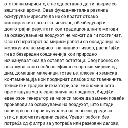
отстрани мирисите, а не едноставно да ги покрие со
вештачки ароми. Оваа фундаментална разлика
осигурува мирисите да не се вратат откако
маскирачкиот агент ќе исчезне, обезбедувајќи
долготрајни резултати кои традиционалните методи
за освежување на воздухот не можат да ги постигнат.
Озон генераторот за мириси работи со оксидација на
молекулите на мирисот на нивниот извор, распаѓајќи
ги во безвредни соединенија кои природно
исчезнуваат без да остават остатоци. Овој процес се
покажува како особено ефикасен против мириси од
дим, домашни миленици, готвење, плесен и хемиска
контаминација кои продирнат длабоко во ткаенините,
теписите и градежните материјали. Економичноста
претставува уште една значајна предност, бидејќи
еден озон генератор за мириси може да замени повеќе
производи за освежување на воздухот, што штеди
пари врз повторни купувања на спрееви, уреди за
утик, и ароматизирани свеќи. Уредот работи без
потреба од филтри за употреба или резервни делови,