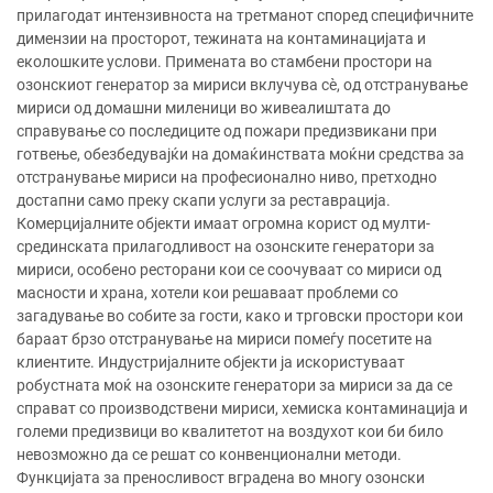
прилагодат интензивноста на третманот според специфичните
димензии на просторот, тежината на контаминацијата и
еколошките услови. Примената во стамбени простори на
озонскиот генератор за мириси вклучува сè, од отстранување
мириси од домашни миленици во живеалиштата до
справување со последиците од пожари предизвикани при
готвење, обезбедувајќи на домаќинствата моќни средства за
отстранување мириси на професионално ниво, претходно
достапни само преку скапи услуги за реставрација.
Комерцијалните објекти имаат огромна корист од мулти-
срединската прилагодливост на озонските генератори за
мириси, особено ресторани кои се соочуваат со мириси од
масности и храна, хотели кои решаваат проблеми со
загадување во собите за гости, како и трговски простори кои
бараат брзо отстранување на мириси помеѓу посетите на
клиентите. Индустријалните објекти ја искористуваат
робустната моќ на озонските генератори за мириси за да се
справат со производствени мириси, хемиска контаминација и
големи предизвици во квалитетот на воздухот кои би било
невозможно да се решат со конвенционални методи.
Функцијата за преносливост вградена во многу озонски