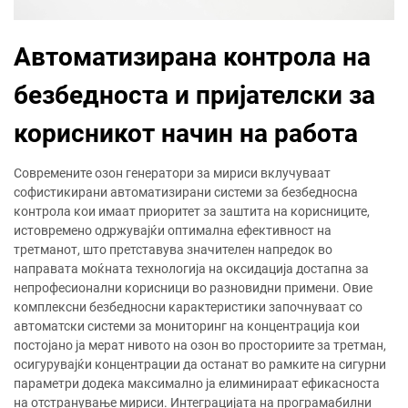
Автоматизирана контрола на
безбедноста и пријателски за
корисникот начин на работа
Современите озон генератори за мириси вклучуваат
софистикирани автоматизирани системи за безбедносна
контрола кои имаат приоритет за заштита на корисниците,
истовремено одржувајќи оптимална ефективност на
третманот, што претставува значителен напредок во
направата моќната технологија на оксидација достапна за
непрофесионални корисници во разновидни примени. Овие
комплексни безбедносни карактеристики започнуваат со
автоматски системи за мониторинг на концентрација кои
постојано ја мерат нивото на озон во просториите за третман,
осигурувајќи концентрации да останат во рамките на сигурни
параметри додека максимално ја елиминираат ефикасноста
на отстранување мириси. Интеграцијата на програмабилни