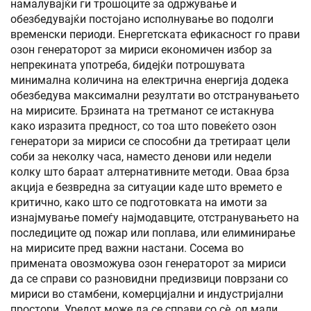
намалувајќи ги трошоците за одржување и
обезбедувајќи постојано исполнување во подолги
временски периоди. Енергетската ефикасност го прави
озон генераторот за мириси економичен избор за
непрекината употреба, бидејќи потрошувата
минимална количина на електрична енергија додека
обезбедува максимални резултати во отстранувањето
на мирисите. Брзината на третманот се истакнува
како изразита предност, со тоа што повеќето озон
генератори за мириси се способни да третираат цели
соби за неколку часа, наместо денови или недели
колку што бараат алтернативните методи. Оваа брза
акција е безвредна за ситуации каде што времето е
критично, како што се подготовката на имоти за
изнајмување помеѓу најмодавците, отстранувањето на
последиците од пожар или поплава, или елиминирање
на мирисите пред важни настани. Сосема во
примената овозможува озон генераторот за мириси
да се справи со разновидни предизвици поврзани со
мириси во стамбени, комерцијални и индустријални
простори. Уредот може да се справи со сè, од мали