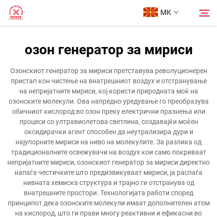
MK
озон генератор за мириси
Начина
Пребарување
Озонскиот генератор за мириси претставува револуционерен
пристап кон чистење на внатрешниот воздух и отстранување
Продукти
на непријатните мириси, кој користи природната моќ на
озонските молекули. Ова напредно уредување го преобразува
обичниот кислород во озон преку електрични празнења или
За Нас
процеси со ултравиолетова светлина, создавајќи моќен
оксидирачки агент способен да неутрализира дури и
најупорните мириси на ниво на молекулите. За разлика од
Кутии
традиционалните освежувачи на воздух кои само покриваат
непријатните мириси, озонскиот генератор за мириси директно
напаѓа честичките што предизвикуваат мириси, ја распаѓа
Контактирајте Нас
нивната хемиска структура и трајно ги отстранува од
внатрешните простори. Технологијата работи според
принципот дека озонските молекули имаат дополнителен атом
на кислород, што ги прави многу реактивни и ефикасни во