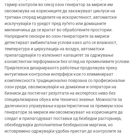
тајмер контроли во секој озон генератор за мириси им
овозможува на корисниците да закажуваат циклуси на
третман според моделите на искористеност, автоматски
исклучувајќи го уредот пред луѓето или домашните
миленичиња да се вратат во обработените простории.
Напредните сензори во озон генераторите за мириси
детектираат амбиентални услови како што се влажност,
температура и циркулација на воздух, автоматски
прилагодувајќи го излезниот капацитет за одржување
конзистентни перформанси без оглед на променливите услови.
Пријателски дизајнираното работење продолжува преку
интуитивни контролни интерфејси кои го елиминираат
комплексноста традиционално поврзана со професионални
озон уреди, овозможувајќи на домаќини и оператори на
бизниси да постигнат резултати на експертско ниво без
специјализирана обука или техничко знаење. Можности за
далечинско управување карактеристични за премиум озон
генератори за мириси им овозможуваат на корисниците да
следат и прилагодуваат поставки од безбедни растојанија,
обезбедувајќи дополнителни безбедносни маргини, но
истовремено одржувајќи удобен пристап до контролите за