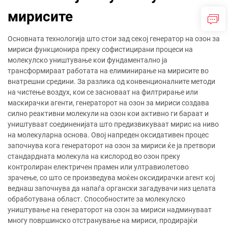
мирисите
Основната технологија што стои зад секој генератор на озон за
мириси функционира преку софистицирани процеси на
молекулско уништување кои фундаментално ја
трансформираат работата на елиминирање на мирисите во
внатрешни средини. За разлика од конвенционалните методи
на чистење воздух, кои се засноваат на филтрирање или
маскирачки агенти, генераторот на озон за мириси создава
силно реактивни молекули на озон кои активно ги бараат и
уништуваат соединенијата што предизвикуваат мирис на ниво
на молекуларна основа. Овој напреден оксидативен процес
започнува кога генераторот на озон за мириси ќе ја претвори
стандардната молекула на кислород во озон преку
контролиран електричен прамен или ултравиолетово
зрачење, со што се произведува моќен оксидирачки агент кој
веднаш започнува да напаѓа органски загадувачи низ целата
обработувана област. Способностите за молекулско
уништување на генераторот на озон за мириси надминуваат
многу површинско отстранување на мириси, продирајќи