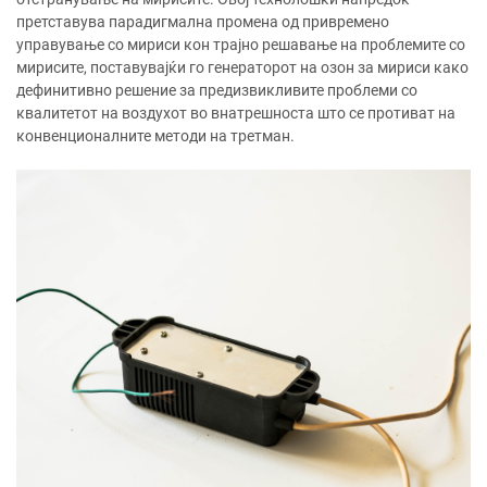
претставува парадигмална промена од привремено
управување со мириси кон трајно решавање на проблемите со
мирисите, поставувајќи го генераторот на озон за мириси како
дефинитивно решение за предизвикливите проблеми со
квалитетот на воздухот во внатрешноста што се противат на
конвенционалните методи на третман.