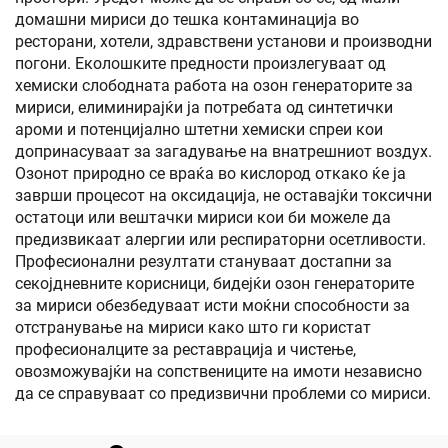
домашни мириси до тешка контаминација во
ресторани, хотели, здравствени установи и производни
погони. Еколошките предности произлегуваат од
хемиски слободната работа на озон генераторите за
мириси, елиминирајќи ја потребата од синтетички
ароми и потенцијално штетни хемиски спреи кои
допринасуваат за загадување на внатрешниот воздух.
Озонот природно се враќа во кислород откако ќе ја
заврши процесот на оксидација, не оставајќи токсични
остатоци или вештачки мириси кои би можеле да
предизвикаат алергии или респираторни осетливости.
Професионални резултати стануваат достапни за
секојдневните корисници, бидејќи озон генераторите
за мириси обезбедуваат исти моќни способности за
отстранување на мириси како што ги користат
професионалците за реставрација и чистење,
овозможувајќи на сопствениците на имоти независно
да се справуваат со предизвични проблеми со мириси.