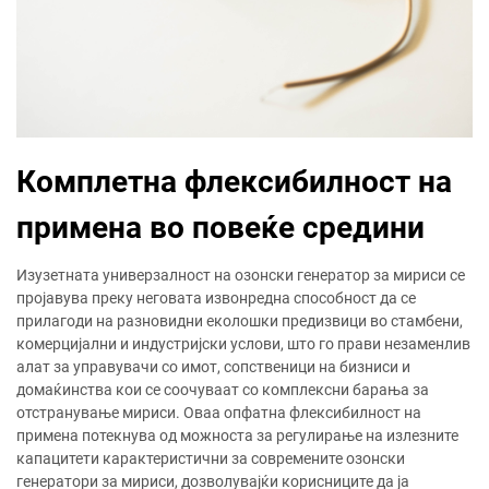
Комплетна флексибилност на
примена во повеќе средини
Изузетната универзалност на озонски генератор за мириси се
пројавува преку неговата извонредна способност да се
прилагоди на разновидни еколошки предизвици во стамбени,
комерцијални и индустријски услови, што го прави незаменлив
алат за управувачи со имот, сопственици на бизниси и
домаќинства кои се соочуваат со комплексни барања за
отстранување мириси. Оваа опфатна флексибилност на
примена потекнува од можноста за регулирање на излезните
капацитети карактеристични за современите озонски
генератори за мириси, дозволувајќи корисниците да ја