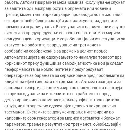
работа. Автоматизираните механизми за исклучување служат
за заштита од неисправности на опремата или човечки
грешки, моментално прекинувајќи производство на озон ако
се појават небезбедни состојби или истекуваат зададените
временски ограничувања. Вклучувањето на визуелни и звучни
системи за предупредување во озон генераторите за мириси
осигурува дека корисниците ќе добиваат јасни известувања за
статусот на работата, завршување на третманот и
сообраќајни соображенија за време на целиот процес.
Автоматизацијата на одржувањето го намалува товарот врз
корисникот преку функции за самодијагностика кои ја следат
перформансата на компонентите и предупредуваат
операторите за барањата за сервисирање пред проблемите да
влијаат на ефективноста на третманот. Автоматизацијата за
заштеда на енергија ја оптимизира потрошувачката на струја
со прилагодување на интензитетот на работење според
детектирани нивоа на мириси, намалувајќи ги трошоците за
струја, но истовремено одржувајќи целосно покривање на
третманот. Системите за документирање интегрирани во
напредните озон генератори за мириси автоматски бележат
параметри, траење и резултати од третманот, обезбедувајќи