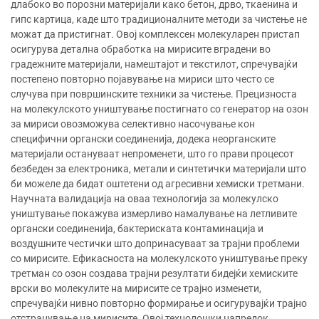
длабоко во порозни материјали како бетон, дрво, ткаенина и
гипс картица, каде што традиционалните методи за чистење не
можат да пристигнат. Овој комплексен молекуларен пристап
осигурува детална обработка на мирисите вградени во
градежните материјали, намештајот и текстилот, спречувајќи
постепено повторно појавување на мириси што често се
случува при површинските техники за чистење. Прецизноста
на молекулското уништување постигнато со генератор на озон
за мириси овозможува селективно насочување кон
специфични органски соединенија, додека неорганските
материјали остануваат непроменети, што го прави процесот
безбеден за електроника, метали и синтетички материјали што
би можеле да бидат оштетени од агресивни хемиски третмани.
Научната валидација на оваа технологија за молекулско
уништување покажува измерливо намалување на летливите
органски соединенија, бактериската контаминација и
воздушните честички што допринасуваат за трајни проблеми
со мирисите. Ефикасноста на молекулското уништување преку
третман со озон создава трајни резултати бидејќи хемиските
врски во молекулите на мирисите се трајно изменети,
спречувајќи нивно повторно формирање и осигурувајќи трајно
отстранување на мирисите. Овој технолошки напредок