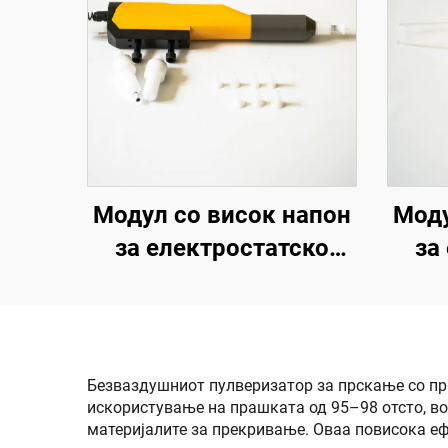
Модул со висок напон
Моду
за електростатско
за
прскање H-Auto Gun
пр
Безваздушниот пулверизатор за прскање со пра
искористување на прашката од 95–98 отсто, в
материјалите за прекривање. Оваа повисока е