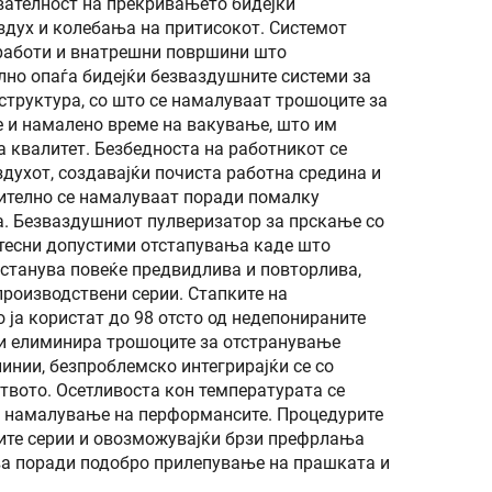
вателност на прекривањето бидејќи
дух и колебања на притисокот. Системот
 работи и внатрешни површини што
лно опаѓа бидејќи безваздушните системи за
труктура, со што се намалуваат трошоците за
е и намалено време на вакување, што им
 квалитет. Безбедноста на работникот се
духот, создавајќи почиста работна средина и
ително се намалуваат поради помалку
а. Безваздушниот пулверизатор за прскање со
тесни допустими отстапувања каде што
станува повеќе предвидлива и повторлива,
роизводствени серии. Стапките на
ја користат до 98 отсто од недепонираните
ги елиминира трошоците за отстранување
инии, безпроблемско интегрирајќи се со
твото. Осетливоста кон температурата се
з намалување на перформансите. Процедурите
ните серии и овозможувајќи брзи префрлања
ува поради подобро прилепување на прашката и