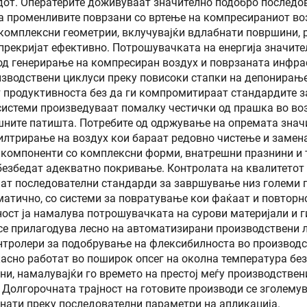
от. Оператерите доживуваат значително подобро последо
 променливите поврзани со вртење на компресираниот воз
комплексни геометрии, вклучувајќи вдлабнати површини,
рекријат ефективно. Потрошувачката на енергија значите
од генерирање на компресиран воздух и поврзаната инфрас
изводствени циклуси преку повисоки стапки на депонирањ
 продуктивноста без да ги компромитираат стандардите за
истеми произведуваат помалку честички од прашка во воз
шните патишта. Потребите од одржување на опремата знач
филтрирање на воздух кои бараат редовно чистење и замен
 компоненти со комплексни форми, внатрешни празнини и 
безбедат адекватно покривање. Контролата на квалитетот 
ат последователни стандарди за завршување низ големи п
тично, со системи за повратување кои фаќаат и повторно 
ност ја намалува потрошувачката на сурови материјали и 
се прилагодува лесно на автоматизирани производствени л
нтролери за подобрување на флексибилноста во производс
асно работат во поширок опсег на околна температура бе
ни, намалувајќи го времето на престој меѓу производстве
 Долгорочната трајност на готовите производи се зголем
нати преку последователни параметри на апликација.