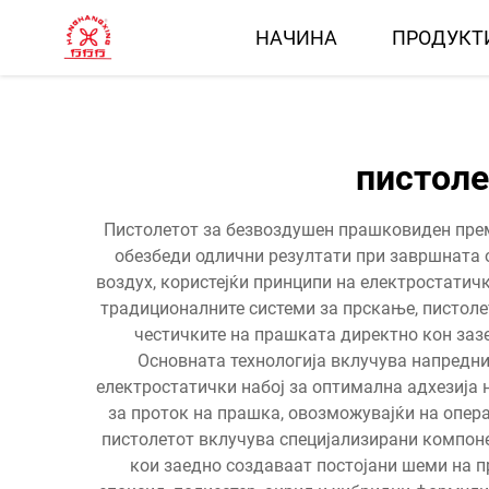
НАЧИНА
ПРОДУКТ
пистоле
Пистолетот за безвоздушен прашковиден прем
обезбеди одлични резултати при завршната
воздух, користејќи принципи на електростатич
традиционалните системи за прскање, пистол
честичките на прашката директно кон заз
Основната технологија вклучува напредни 
електростатички набој за оптимална адхезија
за проток на прашка, овозможувајќи на опер
пистолетот вклучува специјализирани компоне
кои заедно создаваат постојани шеми на п