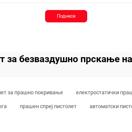
Поднеси
т за безваздушно прскање н
лет за прашно покривање
електростатички праш
ога
прашен спреј пистолет
автоматски пист