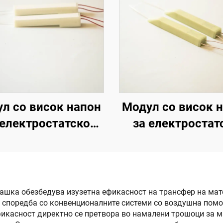
л со висок напон
Модул со висок 
 електростатско
за електростат
скање KCI 1688A
прскање KM-3-
шка обезбедува изузетна ефикасност на трансфер на мате
о споредба со конвенционалните системи со воздушна помо
фикасност директно се претвора во намалени трошоци за м