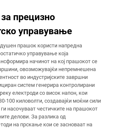
 за прецизно
тско управување
здушен прашок користи напредна
ростатичко управување која
ансформира начинот на кој прашокот се
овршини, овозможувајќи непремнешена
ентност во индустријските завршни
тициран систем генерира контролирани
еку електроди со висок напон, кои
30-100 киловолти, создавајќи моќни сили
 ги насочуваат честичките на прашокот
ите делови. За разлика од
тоди на прскање кои се засноваат на