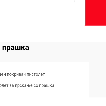
а прашка
ен покривач пистолет
олет за прскање со прашка