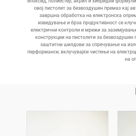
епоксид, полиестер, акрил и хибридни формули
овој пистолет за безвоздушен премаз кај а
завршна обработка на електронска опрем
изведување и брза продуктивност се клуч
електрични контроли и мрежи за заземјувањ
конструкции на пистолети за безвоздушен 
заштитни шилдови за спречување на изл
перформанси, вклучувајќи чистење на електрод
на о