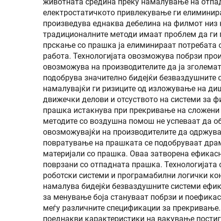
животната средина преку намалување на отпад
електростатичкото привлекување ги елиминира
произведува еднаква дебелина на филмот низ 
традиционалните методи имаат проблем да ги п
прскање со прашка ја елиминираат потребата 
работа. Технологијата овозможува побрзи про
овозможува на производителите да ја зголемат
подобрува значително бидејќи безваздушните с
намалувајќи ги ризиците од изложување на ди
движечки делови и отсуството на системи за 
прашка истакнува при прекривање на сложени
методите со воздушна помош не успеваат да о
овозможувајќи на производителите да одржува
повратување на прашката се подобруваат драма
материјали со прашка. Оваа затворена ефикас
поврзани со отпадната прашка. Технологијата 
роботски системи и програмабилни логички ко
намалува бидејќи безваздушните системи ефик
за менување боја стануваат побрзи и поефикас
меѓу различните спецификации за прекривање.
поеднакви карактеристики на вакување постиг