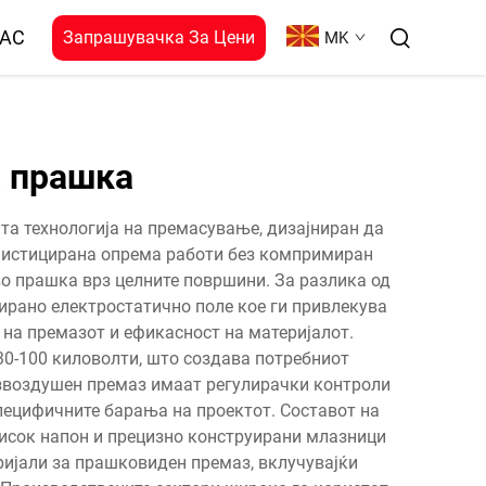
НАС
Запрашувачка За Цени
MK
а прашка
а технологија на премасување, дизајниран да
фистицирана опрема работи без компримиран
во прашка врз целните површини. За разлика од
рано електростатично поле кое ги привлекува
на премазот и ефикасност на материјалот.
 30-100 киловолти, што создава потребниот
езвоздушен премаз имаат регулирачки контроли
пецифичните барања на проектот. Составот на
висок напон и прецизно конструирани млазници
ријали за прашковиден премаз, вклучувајќи