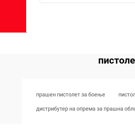
пистоле
прашен пистолет за боење
писто
дистрибутер на опрема за прашна обл