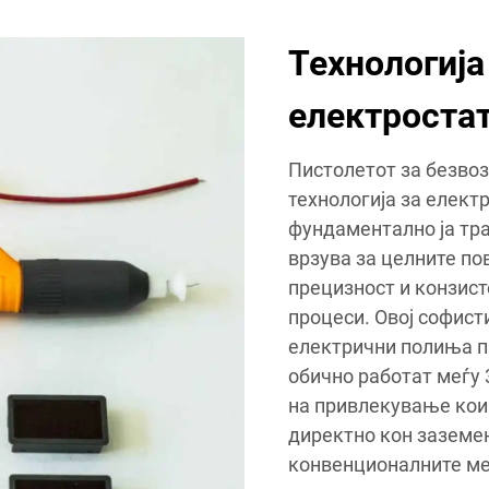
Технологија
електроста
Пистолетот за безво
технологија за елект
фундаментално ја тр
врзува за целните п
прецизност и конзист
процеси. Овој софис
електрични полиња пр
обично работат меѓу 
на привлекување кои
директно кон заземен
конвенционалните ме