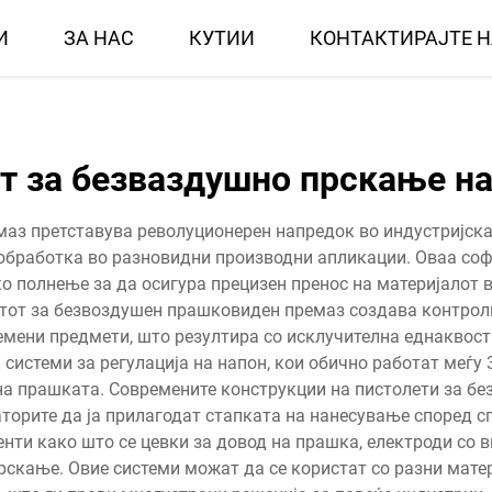
И
ЗА НАС
КУТИИ
КОНТАКТИРАЈТЕ 
т за безваздушно прскање н
аз претставува револуционерен напредок во индустријскат
 обработка во разновидни производни апликации. Оваа со
ко полнење за да осигура прецизен пренос на материјалот 
етот за безвоздушен прашковиден премаз создава контроли
емени предмети, што резултира со исклучителна еднаквост 
системи за регулација на напон, кои обично работат меѓу
 на прашката. Современите конструкции на пистолети за б
аторите да ја прилагодат стапката на нанесување според с
нти како што се цевки за довод на прашка, електроди со 
рскање. Овие системи можат да се користат со разни мате