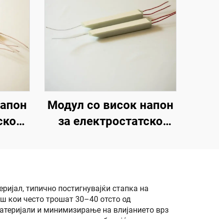
напон
Модул со висок напон
ско
за електростатско
12V
прскање KM-3-24V
ријал, типично постигнувајќи стапка на
ш кои често трошат 30–40 отсто од
атеријали и минимизирање на влијанието врз