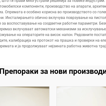
, што ги прави многустрани решенија за повеќе индустрии
втомобилски компоненти, производство на апарати, архите
а. Опремата е особено корисна во производството со голе
ни. Инсталирањето обично вклучува поврзување на пистол
е за воспоставување на соодветни работни параметри. Без
премаз вклучуваат автоматски механизми за исклучување,
ожување на операторите на висок напон. Редовните поста
ите, калибрација на протокот на прашка и проверки на ел
премата и ја продолжуваат нејзината работна животна трај
Препораки за нови производ