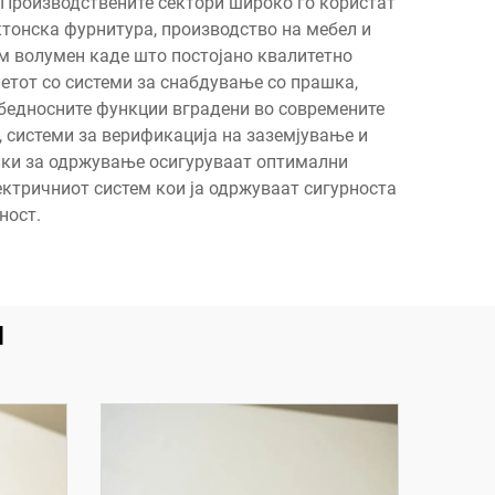
. Производствените сектори широко го користат
ктонска фурнитура, производство на мебел и
м волумен каде што постојано квалитетно
етот со системи за снабдување со прашка,
бедносните функции вградени во современите
 системи за верификација на заземјување и
пки за одржување осигуруваат оптимални
ектричниот систем кои ја одржуваат сигурноста
ност.
и