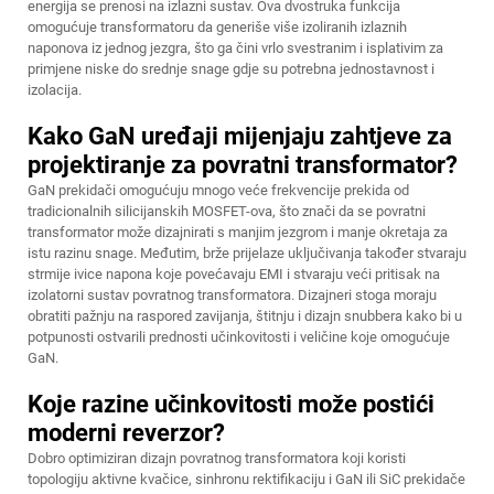
energija se prenosi na izlazni sustav. Ova dvostruka funkcija
omogućuje transformatoru da generiše više izoliranih izlaznih
naponova iz jednog jezgra, što ga čini vrlo svestranim i isplativim za
primjene niske do srednje snage gdje su potrebna jednostavnost i
izolacija.
Kako GaN uređaji mijenjaju zahtjeve za
projektiranje za povratni transformator?
GaN prekidači omogućuju mnogo veće frekvencije prekida od
tradicionalnih silicijanskih MOSFET-ova, što znači da se povratni
transformator može dizajnirati s manjim jezgrom i manje okretaja za
istu razinu snage. Međutim, brže prijelaze uključivanja također stvaraju
strmije ivice napona koje povećavaju EMI i stvaraju veći pritisak na
izolatorni sustav povratnog transformatora. Dizajneri stoga moraju
obratiti pažnju na raspored zavijanja, štitnju i dizajn snubbera kako bi u
potpunosti ostvarili prednosti učinkovitosti i veličine koje omogućuje
GaN.
Koje razine učinkovitosti može postići
moderni reverzor?
Dobro optimiziran dizajn povratnog transformatora koji koristi
topologiju aktivne kvačice, sinhronu rektifikaciju i GaN ili SiC prekidače