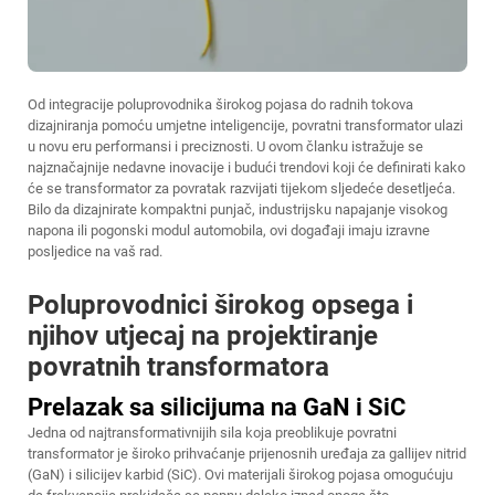
Od integracije poluprovodnika širokog pojasa do radnih tokova
dizajniranja pomoću umjetne inteligencije, povratni transformator ulazi
u novu eru performansi i preciznosti. U ovom članku istražuje se
najznačajnije nedavne inovacije i budući trendovi koji će definirati kako
će se transformator za povratak razvijati tijekom sljedeće desetljeća.
Bilo da dizajnirate kompaktni punjač, industrijsku napajanje visokog
napona ili pogonski modul automobila, ovi događaji imaju izravne
posljedice na vaš rad.
Poluprovodnici širokog opsega i
njihov utjecaj na projektiranje
povratnih transformatora
Prelazak sa silicijuma na GaN i SiC
Jedna od najtransformativnijih sila koja preoblikuje povratni
transformator je široko prihvaćanje prijenosnih uređaja za gallijev nitrid
(GaN) i silicijev karbid (SiC). Ovi materijali širokog pojasa omogućuju