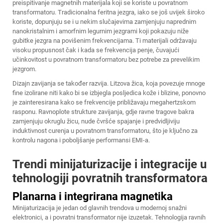
preispitivanje magnetnih materijala koji se koriste u povratnom
transformatoru. Tradicionalna feritna jezgra, iako se još uvijek široko
koriste, dopunjuju se i u nekim slučajevima zamjenjuju naprednim
nanokristalnim i amorfnim legurnim jezgrami koji pokazuju niže
gubitke jezgra na povišenim frekvencijama. Ti materijali održavaju
visoku propusnost čak i kada se frekvencija penje, čuvajući
učinkovitost u povratnom transformatoru bez potrebe za prevelikim
jezgrom.
Dizajn zavijanja se također razvija. Litzova žica, koja povezuje mnoge
fine izolirane niti kako bi se izbjegla posljedica kože i blizine, ponovno
je zainteresirana kako se frekvencije približavaju megahertzskom
rasponu. Ravnoplote strukture zavijanja, gdje ravne tragove bakra
zamjenjuju okruglu žicu, nude čvršće spajanje i predvidljiviju
induktivnost curenja u povratnom transformatoru, što je ključno za
kontrolu nagona i poboljšanje performansi EMI-a.
Trendi minijaturizacije i integracije u
tehnologiji povratnih transformatora
Planarna i integrirana magnetika
Minijaturizacija je jedan od glavnih trendova u modernoj snažni
elektronici, a i povratni transformator nije izuzetak. Tehnologija ravnih