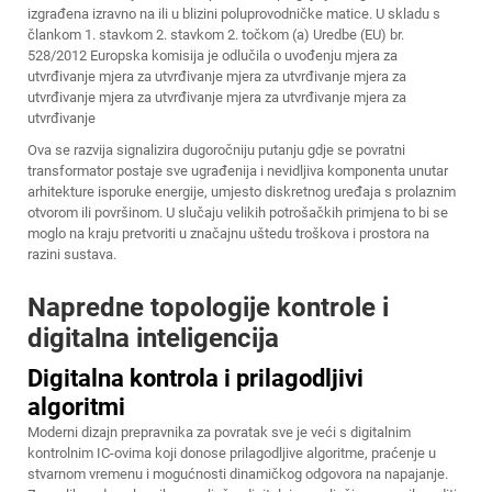
izgrađena izravno na ili u blizini poluprovodničke matice. U skladu s
člankom 1. stavkom 2. stavkom 2. točkom (a) Uredbe (EU) br.
528/2012 Europska komisija je odlučila o uvođenju mjera za
utvrđivanje mjera za utvrđivanje mjera za utvrđivanje mjera za
utvrđivanje mjera za utvrđivanje mjera za utvrđivanje mjera za
utvrđivanje
Ova se razvija signalizira dugoročniju putanju gdje se povratni
transformator postaje sve ugrađenija i nevidljiva komponenta unutar
arhitekture isporuke energije, umjesto diskretnog uređaja s prolaznim
otvorom ili površinom. U slučaju velikih potrošačkih primjena to bi se
moglo na kraju pretvoriti u značajnu uštedu troškova i prostora na
razini sustava.
Napredne topologije kontrole i
digitalna inteligencija
Digitalna kontrola i prilagodljivi
algoritmi
Moderni dizajn prepravnika za povratak sve je veći s digitalnim
kontrolnim IC-ovima koji donose prilagodljive algoritme, praćenje u
stvarnom vremenu i mogućnosti dinamičkog odgovora na napajanje.