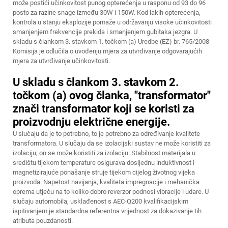
može postići učinkovitost punog opterećenja u rasponu od 93 do 96
posto za razine snage između 30W i 150W. Kod lakih opterećenja,
kontrola u stanju eksplozije pomaže u održavanju visoke učinkovitosti
smanjenjem frekvencije prekida i smanjenjem gubitaka jezgra. U
skladu s člankom 3. stavkom 1. točkom (a) Uredbe (EZ) br. 765/2008
Komisija je odlučila o uvođenju mjera za utvrđivanje odgovarajućih
mjera za utvrđivanje učinkovitosti.
U skladu s člankom 3. stavkom 2.
točkom (a) ovog članka, "transformator"
znači transformator koji se koristi za
proizvodnju električne energije.
U slučaju da je to potrebno, to je potrebno za određivanje kvalitete
transformatora. U slučaju da se izolacijski sustav ne može koristiti za
izolaciju, on se može koristiti za izolaciju. Stabilnost materijala u
središtu tijekom temperature osigurava dosljednu induktivnost i
magnetizirajuće ponašanje struje tijekom cijelog životnog vijeka
proizvoda. Napetost navijanja, kvaliteta impregnacije i mehanička
oprema utječu na to koliko dobro reverzor podnosi vibracije i udare. U
slučaju automobila, usklađenost s AEC-Q200 kvalifikacijskim
ispitivanjem je standardna referentna vrijednost za dokazivanje tih
atributa pouzdanosti.