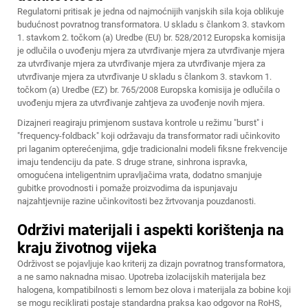
Regulatorni pritisak je jedna od najmoćnijih vanjskih sila koja oblikuje
budućnost povratnog transformatora. U skladu s člankom 3. stavkom
1. stavkom 2. točkom (a) Uredbe (EU) br. 528/2012 Europska komisija
je odlučila o uvođenju mjera za utvrđivanje mjera za utvrđivanje mjera
za utvrđivanje mjera za utvrđivanje mjera za utvrđivanje mjera za
utvrđivanje mjera za utvrđivanje U skladu s člankom 3. stavkom 1.
točkom (a) Uredbe (EZ) br. 765/2008 Europska komisija je odlučila o
uvođenju mjera za utvrđivanje zahtjeva za uvođenje novih mjera.
Dizajneri reagiraju primjenom sustava kontrole u režimu "burst" i
"frequency-foldback" koji održavaju da transformator radi učinkovito
pri laganim opterećenjima, gdje tradicionalni modeli fiksne frekvencije
imaju tendenciju da pate. S druge strane, sinhrona ispravka,
omogućena inteligentnim upravljačima vrata, dodatno smanjuje
gubitke provodnosti i pomaže proizvodima da ispunjavaju
najzahtjevnije razine učinkovitosti bez žrtvovanja pouzdanosti.
Održivi materijali i aspekti korištenja na
kraju životnog vijeka
Održivost se pojavljuje kao kriterij za dizajn povratnog transformatora,
a ne samo naknadna misao. Upotreba izolacijskih materijala bez
halogena, kompatibilnosti s lemom bez olova i materijala za bobine koji
se mogu reciklirati postaje standardna praksa kao odgovor na RoHS,