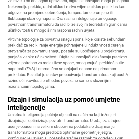
Za razliku od analognih upravljača, digitalni upravljači mogu prilagoditi
frekvenciju prekida, radni ciklus i mrtvo vrijeme ciklus po ciklus kao
odgovor na promjene opterećenja, temperaturne promjene ili
fluktuacije ulaznog napona. Ova razina inteligencije omogućuje
povratnom transformatoru da radi bliže svojim teoretskim granicama
učinkovitosti u mnogo širim rasponu radnih uvjeta.
Aktivne topologije za povratnu snagu spona, koje koriste sekundarni
prekidač za recikliranje energije pohranjene u induktivnosti curenja
pretvarača za povratnu snagu, postale su uobičajene u projektiranju
punjača visoke učinkovitosti. Digitalni upravljači olakšavaju precizno
vrijeme potrebno za rad aktivne spone, omogućujući prekidač nulte
napetosti (ZVS) i dramatično smanjujući napone na primarnom
prekidaču. Rezultat je sustav prebacivanja transformatora koji postiže
razine učinkovitosti prethodno povezane samo s složenijim
rezonančnim topologijama.
Dizajn i simulacija uz pomoć umjetne
inteligencije
Umjetna inteligencija počinje utjecati na način na koji inženjeri
dizajniraju i optimiziraju povratni transformator. Uređaji za strojno
učenje obučeni na velikim skupovima podataka o dizajniranju
transformatora mogu predložiti optimalne geometrije jezgra,
konfiguracije uzvijanja i postavke zračne razmak za određeni skup