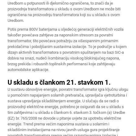
Uredbom u potpunosti ili djelomično ograničena, to znači da je
proizvodnja transformatora u skladu s ovom Uredbom ne može biti
ograničena na proizvodnju transformatora koji su u skladu s ovom
Uredbom.
Potis prema 800V baterijama u sljedećoj generaciji električnih vozila
također povećava zahtjeve za naponskim stresom za povratni
transformator, što povećava potražnju za višespannim primarnim
prekidačima i poboljšanim sustavima izolacije. To je područje u kojem
dizajn aktivnih transformatora s povratnim spuštanjem na bazi SiC-a
dobiva na snazi, nudeći kombinaciju visokog blokirajućeg napona,
brzog prekida i robusnih toplinskih performansi koje zahtijevaju
automobilske aplikacije.
U skladu s člankom 21. stavkom 1.
U sustavu obnovljive energije, povratni transformator igra ključnu ulogu
u pomoćnim napajanjem solarnih pretvarača, upravljača vjetroturbina i
sustava upravljanja skladištenjem energije. U slučaju da se radi o
proizvodnji električne energije, potrebno je osigurati da se u skladu s
tim zahtjevima i u skladu s člankom 6. stavkom 3. točkom (a) Uredbe
(EZ) br. 765/2008 ne dovode u pitanje uvjete za upotrebu električne
energije. Trend prema većim naponima sustava u solarnim i
skladišnim instalacijama na nivou javnih usluga gura projektiranje
povratnih transformatora prema većim razvrstavanjima izolacije i