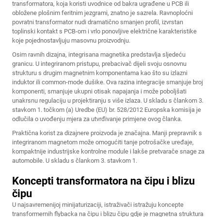
transformatora, koja koristi uvodnice od bakra ugrađene u PCB ili
obložene plošnim feritnim jezgrami, znatno je sazrela. Ravnoploćni
povratni transformator nudi dramatično smanjen profil, izvrstan
toplinski kontakt s PCB-om i vrlo ponovljive električne karakteristike
koje pojednostavljuju masovnu proizvodnju.
Osim ravnih dizajna, integrisana magnetika predstavlja sljedeću
granicu. U integriranom pristupu, prebacivač dijeli svoju osnovnu
strukturu s drugim magnetnim komponentama kao što su izlazni
induktor ili common-mode dušike. Ova razina integracije smanjuje broj
komponenti, smanjuje ukupni otisak napajanja i može poboljšati
unakrsnu regulaciju u projektiranju s više izlaza. U skladu s člankom 3.
stavkom 1. točkom (a) Uredbe (EU) br. 528/2012 Europska komisija je
odlučila o uvođenju mjera za utvrđivanje primjene ovog članka.
Praktična korist za dizajnere proizvoda je značajna. Manji prepravnik s
integriranom magnetom može omogućiti tanje potrošačke uređaje,
kompaktnije industrijske kontrolne module i lakše pretvarače snage za
automobile. U skladu s člankom 3. stavkom 1.
Koncepti transformatora na čipu i blizu
čipu
U najsavremenijoj minijaturizaciji, istraživači istražuju koncepte
transformernih flybacka na čipu i blizu čipu gdje je magnetna struktura