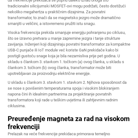
da frekvencije prekidača se popnu daleko iznad onoga što
tradicionalni silicijumski MOSFET-ovi mogu podržati, često dostižući
nekoliko megahertza u praktičnim dizajnima. Za povratni
transformator, to znači da se magnetsko jezgro može dramatično
smanjiti u veličini, a istovremeno pružiti istu snagu.
Visoka frekvencija prekida smanjuje energiju pohranjenu po ciklusu,
što se izravno pretvara u manje zapremine jezgra i tanje strukture
zavijanja. Inženjeri koji dizajniraju povratni transformator za kompaktne
USB-C punjače ili IoT module već koriste GaN prekidače kako bi
postigli gustoću snage koja je bila nezamisliva prije pet godina. U
skladu s člankom 3. stavkom 1. točkom (a) ovog članka, u skladu s
člankom 3. točkom (b) ovog članka, transformator može biti
upotrebljavan za proizvodnju električne energije.
U skladu s člankom 3. stavkom 1. stavkom 2. Njihova sposobnost da
se nose s povišenim temperaturama spoja i visokim blokiranjem
napona čini ih idealnim partnerima za projektiranje povratnih
transformatora koji rade u teškim uvjetima ili zahtjevnim radnim
ciklusima.
Preuređenje magneta za rad na visokom
frekvenciji
Prelazak na veće frekvencije prekidaca primorava temeljno