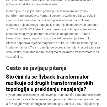
poboljšanim djelomičnim pražnjavama.
Industrijski IoT je još jedno područje rasta u kojem se flyback
transformator povećava. Pametni senzori, bežični uređaji za polje i
čvorovi za računalstvo na ivici zahtijevaju kompaktna, izolirana
napajanja koja se mogu napajati iz industrijskih naponova u rasponu
od 24V do 400V DC. Flyback transformator je dobro pogodan za ove
primjene zbog svoje inherentne izolacijske sposobnosti, široke
tolerancije ulaznog naponu i sposobnosti generiranja višestrukih
izlaznih naponova iz jedne magnetne strukture. Kako se industrijska
implementacija IoT-a širi u milijarde čvorova, kumulativna potražnja za
učinkovitim, minijaturisanim rešenjima za povratne transformatore bit
će značajna.
Često se javljaju pitanja
Što čini da se flyback transformator
razlikuje od drugih transformatorskih
topologija u prekidanju napajanja?
Flyback transformator je jedinstven jer funkcioniše i kao transformator
i kao induktor za skladištenje energije unutar iste magnetne strukture.
U fazi uključivanja energija se pohranjuje u jačini, a u fazi isključivanja