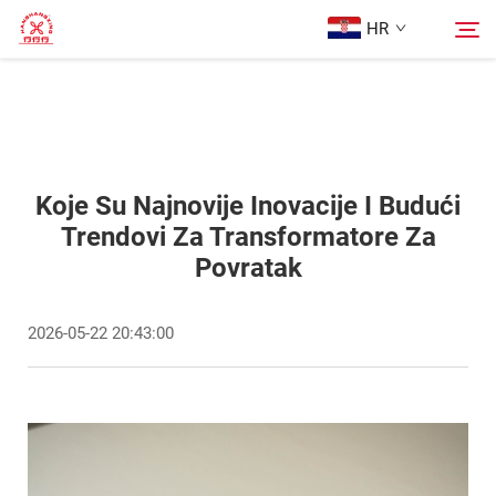
HR
Glavna stranica
Pretraživanje
Proizvodi
Koje Su Najnovije Inovacije I Budući
Trendovi Za Transformatore Za
Povratak
O nama
2026-05-22 20:43:00
Slučajevi
Blog
Kontaktiraj nas