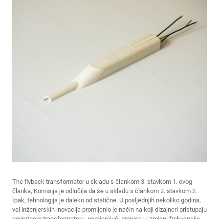
The
flyback transformator
u skladu s člankom 3. stavkom 1. ovog
članka, Komisija je odlučila da se u skladu s člankom 2. stavkom 2.
Ipak, tehnologija je daleko od statične. U posljednjih nekoliko godina,
val inženjerskih inovacija promijenio je način na koji dizajneri pristupaju
povratnom transformatoru, pomjerajući granice u izmjeni frekvencije,