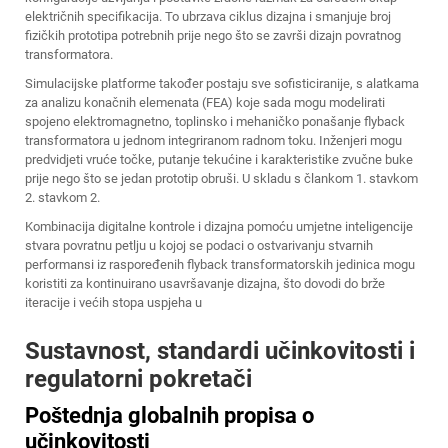
električnih specifikacija. To ubrzava ciklus dizajna i smanjuje broj
fizičkih prototipa potrebnih prije nego što se završi dizajn povratnog
transformatora.
Simulacijske platforme također postaju sve sofisticiranije, s alatkama
za analizu konačnih elemenata (FEA) koje sada mogu modelirati
spojeno elektromagnetno, toplinsko i mehaničko ponašanje flyback
transformatora u jednom integriranom radnom toku. Inženjeri mogu
predvidjeti vruće točke, putanje tekućine i karakteristike zvučne buke
prije nego što se jedan prototip obruši. U skladu s člankom 1. stavkom
2. stavkom 2.
Kombinacija digitalne kontrole i dizajna pomoću umjetne inteligencije
stvara povratnu petlju u kojoj se podaci o ostvarivanju stvarnih
performansi iz raspoređenih flyback transformatorskih jedinica mogu
koristiti za kontinuirano usavršavanje dizajna, što dovodi do brže
iteracije i većih stopa uspjeha u
Sustavnost, standardi učinkovitosti i
regulatorni pokretači
Poštednja globalnih propisa o
učinkovitosti