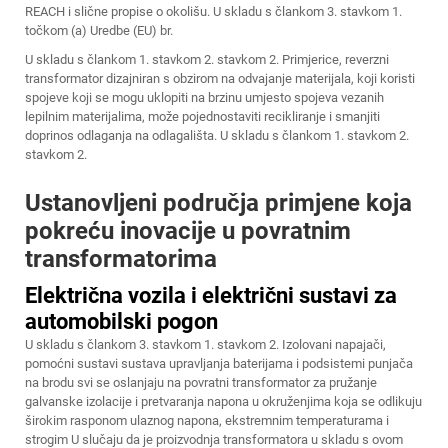
REACH i slične propise o okolišu. U skladu s člankom 3. stavkom 1.
točkom (a) Uredbe (EU) br.
U skladu s člankom 1. stavkom 2. stavkom 2. Primjerice, reverzni
transformator dizajniran s obzirom na odvajanje materijala, koji koristi
spojeve koji se mogu uklopiti na brzinu umjesto spojeva vezanih
lepilnim materijalima, može pojednostaviti recikliranje i smanjiti
doprinos odlaganja na odlagališta. U skladu s člankom 1. stavkom 2.
stavkom 2.
Ustanovljeni područja primjene koja
pokreću inovacije u povratnim
transformatorima
Električna vozila i električni sustavi za
automobilski pogon
U skladu s člankom 3. stavkom 1. stavkom 2. Izolovani napajači,
pomoćni sustavi sustava upravljanja baterijama i podsistemi punjača
na brodu svi se oslanjaju na povratni transformator za pružanje
galvanske izolacije i pretvaranja napona u okruženjima koja se odlikuju
širokim rasponom ulaznog napona, ekstremnim temperaturama i
strogim U slučaju da je proizvodnja transformatora u skladu s ovom