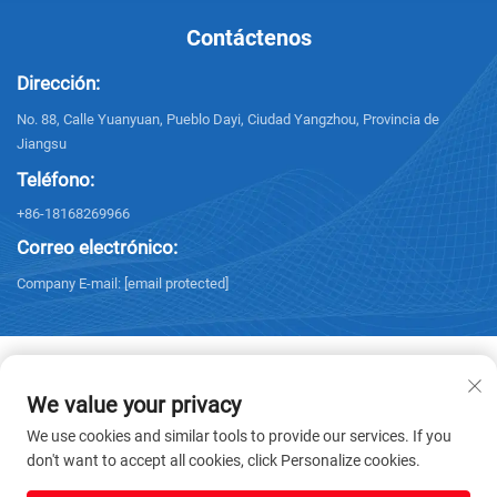
Contáctenos
Dirección:
No. 88, Calle Yuanyuan, Pueblo Dayi, Ciudad Yangzhou, Provincia de
Jiangsu
Teléfono:
+86-18168269966
Correo electrónico:
Company E-mail:
[email protected]
We value your privacy
Derechos de autor © 2025 Yangzhou Sanxing Technology CO.,LTD. Todos
We use cookies and similar tools to provide our services. If you
los derechos reservados. -
Política de privacidad
don't want to accept all cookies, click Personalize cookies.