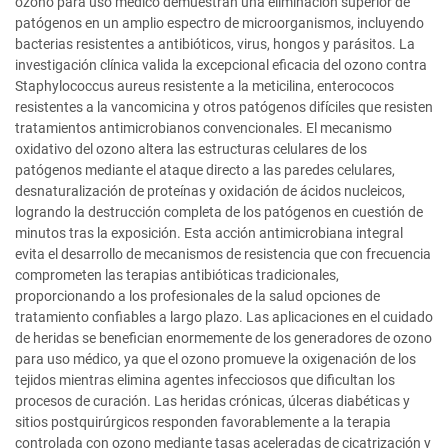
ozono para uso médico demuestran una eliminación superior de
patógenos en un amplio espectro de microorganismos, incluyendo
bacterias resistentes a antibióticos, virus, hongos y parásitos. La
investigación clínica valida la excepcional eficacia del ozono contra
Staphylococcus aureus resistente a la meticilina, enterococos
resistentes a la vancomicina y otros patógenos difíciles que resisten
tratamientos antimicrobianos convencionales. El mecanismo
oxidativo del ozono altera las estructuras celulares de los
patógenos mediante el ataque directo a las paredes celulares,
desnaturalización de proteínas y oxidación de ácidos nucleicos,
logrando la destrucción completa de los patógenos en cuestión de
minutos tras la exposición. Esta acción antimicrobiana integral
evita el desarrollo de mecanismos de resistencia que con frecuencia
comprometen las terapias antibióticas tradicionales,
proporcionando a los profesionales de la salud opciones de
tratamiento confiables a largo plazo. Las aplicaciones en el cuidado
de heridas se benefician enormemente de los generadores de ozono
para uso médico, ya que el ozono promueve la oxigenación de los
tejidos mientras elimina agentes infecciosos que dificultan los
procesos de curación. Las heridas crónicas, úlceras diabéticas y
sitios postquirúrgicos responden favorablemente a la terapia
controlada con ozono mediante tasas aceleradas de cicatrización y