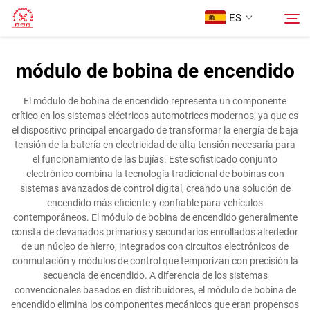
ES
módulo de bobina de encendido
Página Principal
Buscar
El módulo de bobina de encendido representa un componente
crítico en los sistemas eléctricos automotrices modernos, ya que es
Productos
el dispositivo principal encargado de transformar la energía de baja
tensión de la batería en electricidad de alta tensión necesaria para
el funcionamiento de las bujías. Este sofisticado conjunto
Sobre Nosotros
electrónico combina la tecnología tradicional de bobinas con
sistemas avanzados de control digital, creando una solución de
encendido más eficiente y confiable para vehículos
Casos
contemporáneos. El módulo de bobina de encendido generalmente
consta de devanados primarios y secundarios enrollados alrededor
de un núcleo de hierro, integrados con circuitos electrónicos de
Contáctenos
conmutación y módulos de control que temporizan con precisión la
secuencia de encendido. A diferencia de los sistemas
convencionales basados en distribuidores, el módulo de bobina de
encendido elimina los componentes mecánicos que eran propensos