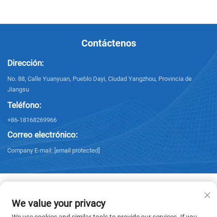
Contáctenos
Dirección:
No. 88, Calle Yuanyuan, Pueblo Dayi, Ciudad Yangzhou, Provincia de
Jiangsu
Teléfono:
+86-18168269966
Correo electrónico:
Company E-mail:
[email protected]
We value your privacy
Derechos de autor © 2025 Yangzhou Sanxing Technology CO.,LTD. Todos