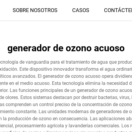
SOBRE NOSOTROS
CASOS
CONTÁCTE
generador de ozono acuoso
cnología de vanguardia para el tratamiento de agua que produce
idación. Este dispositivo innovador transforma el agua ordinaria
íticos avanzados. El generador de ozono acuoso opera dividien
nte en el medio acuoso. Esta tecnología elimina la necesidad d
ior. Las funciones principales de un generador de ozono acuoso 
ón de olores. Estos sistemas destacan por destruir bacterias, vir
cas comprenden un control preciso de la concentración de ozono,
miento constante. Las unidades modernas de generadores de o
n la producción de ozono en consecuencia. Las aplicaciones abar
idencial, procesamiento agrícola y lavanderías comerciales. Los 