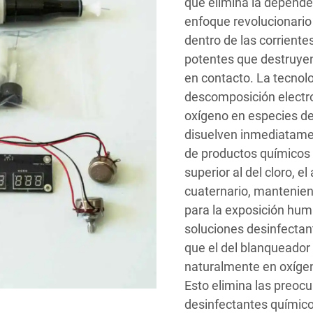
que elimina la depende
enfoque revolucionari
dentro de las corrient
potentes que destruyen
en contacto. La tecnol
descomposición electro
oxígeno en especies de
disuelven inmediatamen
de productos químicos 
superior al del cloro, 
cuaternario, mantenie
para la exposición hu
soluciones desinfectan
que el del blanqueador
naturalmente en oxígen
Esto elimina las preocu
desinfectantes químico