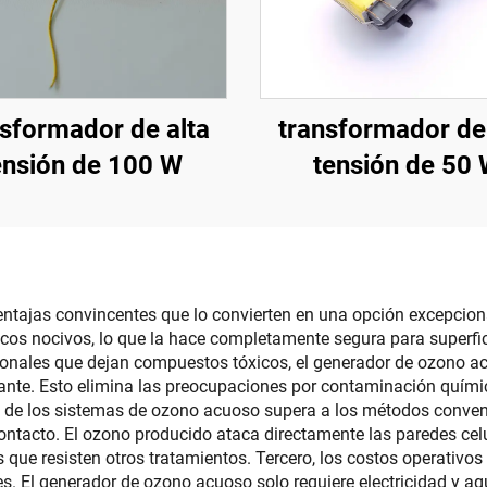
nsformador de alta
transformador de 
ensión de 100 W
tensión de 50
tajas convincentes que lo convierten en una opción excepcion
icos nocivos, lo que la hace completamente segura para superfi
dicionales que dejan compuestos tóxicos, el generador de ozono
ante. Esto elimina las preocupaciones por contaminación químic
 de los sistemas de ozono acuoso supera a los métodos convenci
ntacto. El ozono producido ataca directamente las paredes ce
as que resisten otros tratamientos. Tercero, los costos operati
s. El generador de ozono acuoso solo requiere electricidad y a