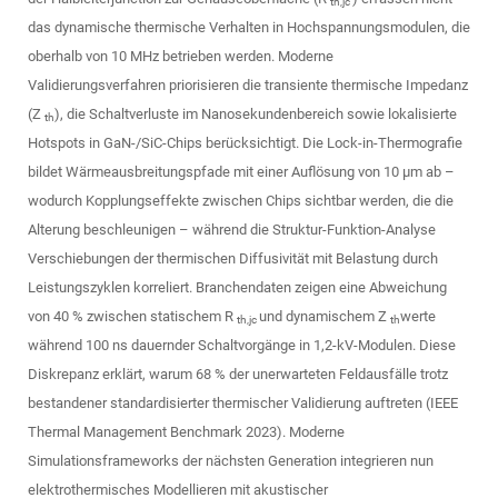
th,jc
das dynamische thermische Verhalten in Hochspannungsmodulen, die
oberhalb von 10 MHz betrieben werden. Moderne
Validierungsverfahren priorisieren die transiente thermische Impedanz
(Z
), die Schaltverluste im Nanosekundenbereich sowie lokalisierte
th
Hotspots in GaN-/SiC-Chips berücksichtigt. Die Lock-in-Thermografie
bildet Wärmeausbreitungspfade mit einer Auflösung von 10 µm ab –
wodurch Kopplungseffekte zwischen Chips sichtbar werden, die die
Alterung beschleunigen – während die Struktur-Funktion-Analyse
Verschiebungen der thermischen Diffusivität mit Belastung durch
Leistungszyklen korreliert. Branchendaten zeigen eine Abweichung
von 40 % zwischen statischem R
und dynamischem Z
werte
th,jc
th
während 100 ns dauernder Schaltvorgänge in 1,2-kV-Modulen. Diese
Diskrepanz erklärt, warum 68 % der unerwarteten Feldausfälle trotz
bestandener standardisierter thermischer Validierung auftreten (IEEE
Thermal Management Benchmark 2023). Moderne
Simulationsframeworks der nächsten Generation integrieren nun
elektrothermisches Modellieren mit akustischer