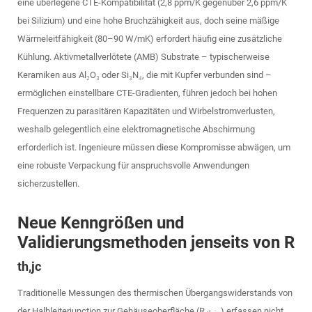
eine überlegene CTE-Kompatibilität (2,8 ppm/K gegenüber 2,6 ppm/K
bei Silizium) und eine hohe Bruchzähigkeit aus, doch seine mäßige
Wärmeleitfähigkeit (80–90 W/mK) erfordert häufig eine zusätzliche
Kühlung. Aktivmetallverlötete (AMB) Substrate – typischerweise
Keramiken aus Al₂O₃ oder Si₃N₄, die mit Kupfer verbunden sind –
ermöglichen einstellbare CTE-Gradienten, führen jedoch bei hohen
Frequenzen zu parasitären Kapazitäten und Wirbelstromverlusten,
weshalb gelegentlich eine elektromagnetische Abschirmung
erforderlich ist. Ingenieure müssen diese Kompromisse abwägen, um
eine robuste Verpackung für anspruchsvolle Anwendungen
sicherzustellen.
Neue Kenngrößen und
Validierungsmethoden jenseits von R
th,jc
Traditionelle Messungen des thermischen Übergangswiderstands von
der Halbleiterjunction zur Gehäuseoberfläche (R
) erfassen nicht