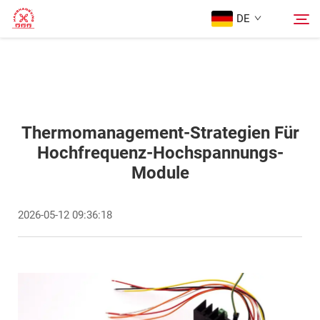
DE
Startseite
Suchen
Produkte
Thermomanagement-Strategien Für
Hochfrequenz-Hochspannungs-
Module
Über Uns
2026-05-12 09:36:18
Fälle
Blog
Kontaktieren Sie Uns