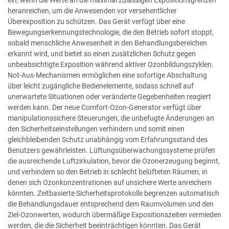
ein, wenn die Werte an die maximal zulässigen Expositionsgrenzen
heranreichen, um die Anwesenden vor versehentlicher
Überexposition zu schützen. Das Gerät verfügt über eine
Bewegungserkennungstechnologie, die den Betrieb sofort stoppt,
sobald menschliche Anwesenheit in den Behandlungsbereichen
erkannt wird, und bietet so einen zusätzlichen Schutz gegen
unbeabsichtigte Exposition während aktiver Ozonbildungszyklen.
Not-Aus-Mechanismen ermöglichen eine sofortige Abschaltung
über leicht zugängliche Bedienelemente, sodass schnell auf
unerwartete Situationen oder veränderte Gegebenheiten reagiert
werden kann. Der neue Comfort-Ozon-Generator verfügt über
manipulationssichere Steuerungen, die unbefugte Änderungen an
den Sicherheitseinstellungen verhindern und somit einen
gleichbleibenden Schutz unabhängig vom Erfahrungsstand des
Benutzers gewährleisten. Lüftungsüberwachungssysteme prüfen
die ausreichende Luftzirkulation, bevor die Ozonerzeugung beginnt,
und verhindern so den Betrieb in schlecht belüfteten Räumen, in
denen sich Ozonkonzentrationen auf unsichere Werte anreichern
könnten. Zeitbasierte Sicherheitsprotokolle begrenzen automatisch
die Behandlungsdauer entsprechend dem Raumvolumen und den
Ziel-Ozonwerten, wodurch übermäßige Expositionszeiten vermieden
werden, die die Sicherheit beeinträchtigen könnten. Das Gerät