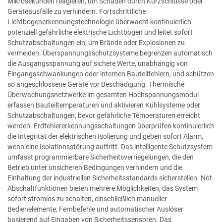
Mikrosekunden reagieren, um Schäden durch Kurzschlüsse oder
Geräteausfälle zu verhindern. Fortschrittliche
Lichtbogenerkennungstechnologie überwacht kontinuierlich
potenziell gefährliche elektrische Lichtbögen und leitet sofort
Schutzabschaltungen ein, um Brände oder Explosionen zu
vermeiden. Überspannungsschutzsysteme begrenzen automatisch
die Ausgangsspannung auf sichere Werte, unabhängig von
Eingangsschwankungen oder internen Bauteilfehlern, und schützen
so angeschlossene Geräte vor Beschädigung. Thermische
Überwachungsnetzwerke im gesamten Hochspannungsmodul
erfassen Bauteiltemperaturen und aktivieren Kühlsysteme oder
Schutzabschaltungen, bevor gefährliche Temperaturen erreicht
werden. Erdfehlererkennungsschaltungen überprüfen kontinuierlich
die Integrität der elektrischen Isolierung und geben sofort Alarm,
wenn eine Isolationsstörung auftritt. Das intelligente Schutzsystem
umfasst programmierbare Sicherheitsverriegelungen, die den
Betrieb unter unsicheren Bedingungen verhindern und die
Einhaltung der industriellen Sicherheitsstandards sicherstellen. Not-
Abschaltfunktionen bieten mehrere Möglichkeiten, das System
sofort stromlos zu schalten, einschließlich manueller
Bedienelemente, Fernbefehle und automatischer Auslöser
basierend auf Eingaben von Sicherheitssensoren. Das