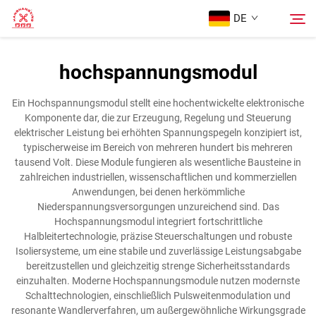
DE
hochspannungsmodul
Startseite
Suche
Ein Hochspannungsmodul stellt eine hochentwickelte elektronische
Komponente dar, die zur Erzeugung, Regelung und Steuerung
Produkte
elektrischer Leistung bei erhöhten Spannungspegeln konzipiert ist,
typischerweise im Bereich von mehreren hundert bis mehreren
tausend Volt. Diese Module fungieren als wesentliche Bausteine in
Über Uns
zahlreichen industriellen, wissenschaftlichen und kommerziellen
Anwendungen, bei denen herkömmliche
Niederspannungsversorgungen unzureichend sind. Das
Fälle
Hochspannungsmodul integriert fortschrittliche
Halbleitertechnologie, präzise Steuerschaltungen und robuste
Isoliersysteme, um eine stabile und zuverlässige Leistungsabgabe
Blog
bereitzustellen und gleichzeitig strenge Sicherheitsstandards
einzuhalten. Moderne Hochspannungsmodule nutzen modernste
Schalttechnologien, einschließlich Pulsweitenmodulation und
Kontaktieren Sie uns
resonante Wandlerverfahren, um außergewöhnliche Wirkungsgrade