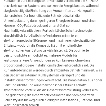
Funktionen zur Leistungsfaktorkorrektur verbessern die Effizienz
des elektrischen Systems und senken die Energiekosten, während
sie gleichzeitig die Einhaltung von Vorschriften zur Netzqualität
sicherstellen. Der hocheffiziente Betrieb reduziert die
Umweltbelastung durch geringeren Energieverbrauch und einen
kleineren CO₂-Fußabdruck und unterstützt so
Nachhaltigkeitsinitiativen. Fortschrittliche Schalttechnologien,
einschließlich Soft-Switching-Verfahren, minimieren
elektromagnetische Störungen und maximieren gleichzeitig die
Effizienz, wodurch die Kompatibilität mit empfindlicher
elektronischer Ausrüstung gewährleistet ist. Die optimierte
Leistungsdichte ermöglicht es, mehrere Module für
leistungsstärkere Anwendungen zu kombinieren, ohne dass
proportional größere Installationsflächen erforderlich sind. Die
Kühlanforderungen werden durch effizienten Betrieb minimiert, was
den Bedarf an externen Kühlsystemen verringert und die
Installationsanforderungen vereinfacht. Die Kombination aus hoher
Leistungsdichte und außergewöhnlicher Effizienz schafft
synergetische Vorteile, die die Gesamtsystemleistung verbessern
und gleichzeitig die Gesamtbetriebskosten über den gesamten
Lebenszyklus hinweg durch niedrigere Installations-, Betriebs- und
Wartungskosten senken.