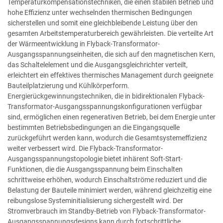
Temperaturkompensationstechniken, die einen stabilen Betrieb und
hohe Effizienz unter wechselnden thermischen Bedingungen
sicherstellen und somit eine gleichbleibende Leistung über den
gesamten Arbeitstemperaturbereich gewährleisten. Die verteilte Art
der Wärmeentwicklung in Flyback-Transformator-
Ausgangsspannungseinheiten, die sich auf den magnetischen Kern,
das Schaltelelement und die Ausgangsgleichrichter verteilt,
erleichtert ein effektives thermisches Management durch geeignete
Bauteilplatzierung und Kühlkörperform.
Energierückgewinnungstechniken, die in bidirektionalen Flyback-
Transformator-Ausgangsspannungskonfigurationen verfügbar
sind, ermöglichen einen regenerativen Betrieb, bei dem Energie unter
bestimmten Betriebsbedingungen an die Eingangsquelle
zurückgeführt werden kann, wodurch die Gesamtsystemeffizienz
weiter verbessert wird. Die Flyback-Transformator-
Ausgangsspannungstopologie bietet inhärent Soft-Start-
Funktionen, die die Ausgangsspannung beim Einschalten
schrittweise erhöhen, wodurch Einschaltströme reduziert und die
Belastung der Bauteile minimiert werden, während gleichzeitig eine
reibungslose Systeminitialisierung sichergestellt wird. Der
Stromverbrauch im Standby-Betrieb von Flyback-Transformator-
Ausgangsspannungsdesigns kann durch fortschrittliche