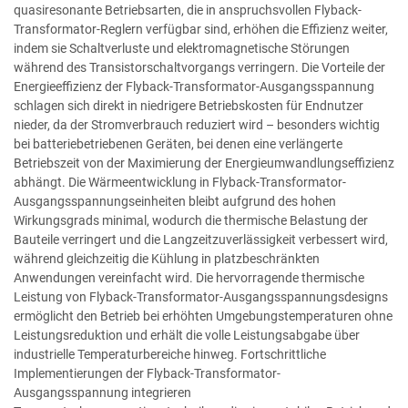
quasiresonante Betriebsarten, die in anspruchsvollen Flyback-
Transformator-Reglern verfügbar sind, erhöhen die Effizienz weiter,
indem sie Schaltverluste und elektromagnetische Störungen
während des Transistorschaltvorgangs verringern. Die Vorteile der
Energieeffizienz der Flyback-Transformator-Ausgangsspannung
schlagen sich direkt in niedrigere Betriebskosten für Endnutzer
nieder, da der Stromverbrauch reduziert wird – besonders wichtig
bei batteriebetriebenen Geräten, bei denen eine verlängerte
Betriebszeit von der Maximierung der Energieumwandlungseffizienz
abhängt. Die Wärmeentwicklung in Flyback-Transformator-
Ausgangsspannungseinheiten bleibt aufgrund des hohen
Wirkungsgrads minimal, wodurch die thermische Belastung der
Bauteile verringert und die Langzeitzuverlässigkeit verbessert wird,
während gleichzeitig die Kühlung in platzbeschränkten
Anwendungen vereinfacht wird. Die hervorragende thermische
Leistung von Flyback-Transformator-Ausgangsspannungsdesigns
ermöglicht den Betrieb bei erhöhten Umgebungstemperaturen ohne
Leistungsreduktion und erhält die volle Leistungsabgabe über
industrielle Temperaturbereiche hinweg. Fortschrittliche
Implementierungen der Flyback-Transformator-
Ausgangsspannung integrieren