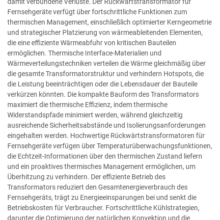
damit verbundene Verluste. Der Rückwärtstransformator für
Fernsehgeräte verfügt über fortschrittliche Funktionen zum
thermischen Management, einschließlich optimierter Kerngeometrie
und strategischer Platzierung von wärmeableitenden Elementen,
die eine effiziente Wärmeabfuhr von kritischen Bauteilen
ermöglichen. Thermische Interface-Materialien und
Wärmeverteilungstechniken verteilen die Wärme gleichmäßig über
die gesamte Transformatorstruktur und verhindern Hotspots, die
die Leistung beeinträchtigen oder die Lebensdauer der Bauteile
verkürzen könnten. Die kompakte Bauform des Transformators
maximiert die thermische Effizienz, indem thermische
Widerstandspfade minimiert werden, während gleichzeitig
ausreichende Sicherheitsabstände und Isolierungsanforderungen
eingehalten werden. Hochwertige Rückwärtstransformatoren für
Fernsehgeräte verfügen über Temperaturüberwachungsfunktionen,
die Echtzeit-Informationen über den thermischen Zustand liefern
und ein proaktives thermisches Management ermöglichen, um
Überhitzung zu verhindern. Der effiziente Betrieb des
Transformators reduziert den Gesamtenergieverbrauch des
Fernsehgeräts, trägt zu Energieeinsparungen bei und senkt die
Betriebskosten für Verbraucher. Fortschrittliche Kühlstrategien,
darunter die Optimierung der natürlichen Konvektion und die