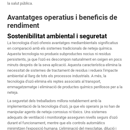
la salut pública.
Avantatges operatius i beneficis de
rendiment
Sostenibilitat ambiental i seguretat
La tecnologia d'ozó ofereix avantatges mediambientals significatius
en comparació amb els sistemes tradicionals de neteja química.
Aquesta tecnologia no produeix subproductes nocius ni residus
persistents, ja que l'ozó es descompon naturalment en oxigen en pocs
minuts després de la seva aplicació. Aquesta característica elimina la
necessitat de sistemes de tractament de residus i redueix l'impacte
ambiental al llarg de tots els processos industrials. A més, la
tecnologia d'ozó elimina els reptes associats al transport,
emmagatzematge i eliminació de productes químics perillosos per a la
neteja.
La seguretat dels treballadors millora notablement amb la
implementació de la tecnologia d'ozó, ja que els operaris ja no han de
manipular agents de neteja corrosius ni tòxics. Uns sistemes
adequats de ventilació i monitoratge asseguren nivells segurs d'ozó
durant el funcionament, mentre que els controls automàtics
minimitzen l'exposició humana. L'eliminació del mesclatge, dilució i