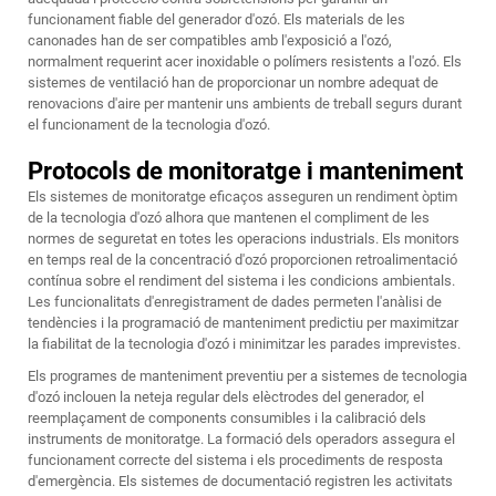
funcionament fiable del generador d'ozó. Els materials de les
canonades han de ser compatibles amb l'exposició a l'ozó,
normalment requerint acer inoxidable o polímers resistents a l'ozó. Els
sistemes de ventilació han de proporcionar un nombre adequat de
renovacions d'aire per mantenir uns ambients de treball segurs durant
el funcionament de la tecnologia d'ozó.
Protocols de monitoratge i manteniment
Els sistemes de monitoratge eficaços asseguren un rendiment òptim
de la tecnologia d'ozó alhora que mantenen el compliment de les
normes de seguretat en totes les operacions industrials. Els monitors
en temps real de la concentració d'ozó proporcionen retroalimentació
contínua sobre el rendiment del sistema i les condicions ambientals.
Les funcionalitats d'enregistrament de dades permeten l'anàlisi de
tendències i la programació de manteniment predictiu per maximitzar
la fiabilitat de la tecnologia d'ozó i minimitzar les parades imprevistes.
Els programes de manteniment preventiu per a sistemes de tecnologia
d'ozó inclouen la neteja regular dels elèctrodes del generador, el
reemplaçament de components consumibles i la calibració dels
instruments de monitoratge. La formació dels operadors assegura el
funcionament correcte del sistema i els procediments de resposta
d'emergència. Els sistemes de documentació registren les activitats