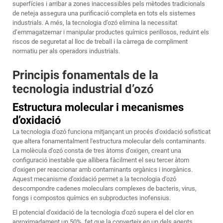
superfícies i arribar a zones inaccessibles pels mètodes tradicionals
de neteja assegura una purificació completa en tots els sistemes
industrials. A més, la tecnologia d’ozó elimina la necessitat
d’emmagatzemar i manipular productes químics perillosos, reduint els
riscos de seguretat al lloc de treball i la càrrega de compliment
normatiu per als operadors industrials.
Principis fonamentals de la
tecnologia industrial d’ozó
Estructura molecular i mecanismes
d’oxidació
La tecnologia d'ozó funciona mitjançant un procés d'oxidació sofisticat
que altera fonamentalment l'estructura molecular dels contaminants.
La molècula d'ozó consta de tres àtoms d'oxigen, creant una
configuració inestable que allibera fàcilment el seu tercer àtom
d'oxigen per reaccionar amb contaminants orgànics i inorgànics.
Aquest mecanisme d'oxidació permet a la tecnologia d'ozó
descompondre cadenes moleculars complexes de bacteris, virus,
fongs i compostos químics en subproductes inofensius.
El potencial d'oxidació de la tecnologia d'ozó supera el del clor en
aproximadament un 50%, fet que la converteix en un dels agents