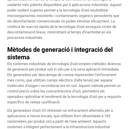
oxidants més potents disponibles per a aplicacions industrials. Aquest
poder oxidant superior permet a la tecnologia d'ozó neutralitzar
microorganismes resistents i contaminants orgànics persistents que
els desinfectants convencionals no poden eliminar eficaçment. La
cinètica de reacció ràpida de la tecnologia d'ozó assegura cicles de
descontaminació breus, minimitzant el temps d'inactivitat en els
processos industrials.
Mètodes de generació i integració del
sistema
Els sistemes industrials de tecnologia d'ozó emplen mètodes diversos
de generació per produir ozó in situ per a la seva aplicació immediata.
Els generadors per descàrrega de corona representen l'enfocament
més comú, que utilitzen camps elèctrics d'alta tensió per separar
molècules d'oxigen i recombinar-les en ozó. Aquest mètode permet un
control precís sobre les concentracions d'ozó, permetent als
operadors optimitzar el rendiment de la tecnologia d'ozó per a requisits
específics de neteja i purificació.
Els generadors d'ozó UV ofereixen un enfocament alternatiu per a
aplicacions a menor escala, que utilitzen llum ultraviolada a 185
nanòmetres per produir ozó a partir de l'aire ambient. Aquests
sistemes s'integren perfectament a la infraestructura industrial