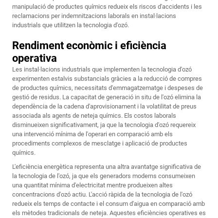
manipulació de productes químics redueix els riscos d'accidents i les
reclamacions per indemnitzacions laborals en instal·lacions
industrials que utilitzen la tecnologia d'ozó.
Rendiment econòmic i eficiència
operativa
Les instal·lacions industrials que implementen la tecnologia d'ozó
experimenten estalvis substancials gràcies a la reducció de compres
de productes químics, necessitats d'emmagatzematge i despeses de
gestió de residus. La capacitat de generació in situ de l'ozó elimina la
dependència de la cadena d'aprovisionament i la volatilitat de preus
associada als agents de neteja químics. Els costos laborals
disminueixen significativament, ja que la tecnologia d'ozó requereix
una intervenció mínima de l'operari en comparació amb els
procediments complexos de mesclatge i aplicació de productes
químics.
L'eficiència energètica representa una altra avantatge significativa de
la tecnologia de l'ozó, ja que els generadors moderns consumeixen
una quantitat mínima d'electricitat mentre produeixen altes
concentracions d'ozó actiu. L'acció ràpida de la tecnologia de l'ozó
redueix els temps de contacte i el consum d'aigua en comparació amb
els mètodes tradicionals de neteja. Aquestes eficiències operatives es