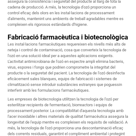
assegura la consistència i seguretat del producte al llarg de tota la
cadena de producció. A més, la tecnologia d'ozó proporciona un
control eficaç dels olors en les instal·lacions de processament
d'aliments, mantenint uns ambients de treball agradables mentre es
compleixen els rigorosos estàndards d'higiene.
Fabricació farmacèutica i biotecnològica
Les instal·lacions farmacèutiques requereixen els nivells més alts de
neteja i control de contaminació, cosa que converteix la tecnologia de
l'ozó en una solució ideal per a aquestes aplicacions exigents.
L'activitat antimicrobiana de l'ozó en espectre ampli elimina bacteris,
virus, espores i fongs que podrien comprometre la integritat del
producte o la seguretat del pacient. La tecnologia de l'ozó desinfecta
eficàcement sales blanques, equips de fabricació i sistemes de
climatització sense introduir substàncies estranyes que poguessin
interferir amb les formulacions farmacèutiques.
Les empreses de biotecnologia utilitzen la tecnologia de l'ozó per
esterilitzar recipients de fermentació, biorreactors i equips de
processament posterior. La compatibilitat d'aquesta tecnologia amb
l'acer inoxidable i altres materials de qualitat farmacèutica assegura la
longevitat de l'equip mentre es compleixen els requisits de validació. A
més, la tecnologia de l'ozó proporciona una descontaminació eficaç
dels corrents residuals, garantint el compliment ambiental i protegint