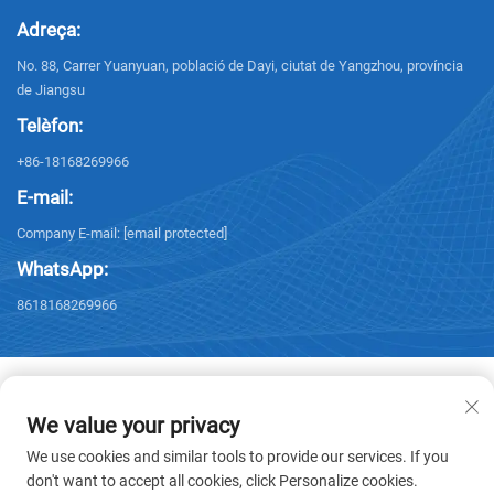
Adreça:
No. 88, Carrer Yuanyuan, població de Dayi, ciutat de Yangzhou, província
de Jiangsu
Telèfon:
+86-18168269966
E-mail:
Company E-mail:
[email protected]
WhatsApp:
8618168269966
We value your privacy
Copyright © 2026 Yangzhou Sanxing Technology CO.,LTD. Tots els drets
We use cookies and similar tools to provide our services. If you
reservats. -
Política de privacitat
don't want to accept all cookies, click Personalize cookies.