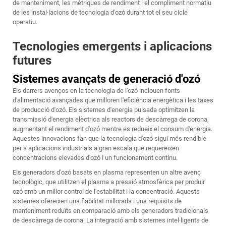
de manteniment, les mètriques de rendiment i el compliment normatiu
de les instal·lacions de tecnologia d'ozó durant tot el seu cicle
operatiu.
Tecnologies emergents i aplicacions
futures
Sistemes avançats de generació d'ozó
Els darrers avenços en la tecnologia de l'ozó inclouen fonts
d'alimentació avançades que milloren l'eficiència energètica i les taxes
de producció d'ozó. Els sistemes d'energia pulsada optimitzen la
transmissió d'energia elèctrica als reactors de descàrrega de corona,
augmentant el rendiment d'ozó mentre es redueix el consum d'energia.
Aquestes innovacions fan que la tecnologia d'ozó sigui més rendible
per a aplicacions industrials a gran escala que requereixen
concentracions elevades d'ozó i un funcionament continu.
Els generadors d'ozó basats en plasma representen un altre avenç
tecnològic, que utilitzen el plasma a pressió atmosfèrica per produir
ozó amb un millor control de l'estabilitat i la concentració. Aquests
sistemes ofereixen una fiabilitat millorada i uns requisits de
manteniment reduïts en comparació amb els generadors tradicionals
de descàrrega de corona. La integració amb sistemes intel·ligents de