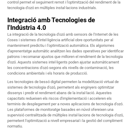
control permet el seguiment remot i l'optimització del rendiment de la
tecnologia d'ozó en múltiples instal·lacions industrials.
Integració amb Tecnologies de
l'Indústria 4.0
La integració de la tecnologia d'ozó amb sensors de l'Internet de les
Coses i sistemes d'intel·ligència artificial obre oportunitats per al
manteniment predictiu i l'optimització automàtica. Els algorismes
d'aprenentatge automàtic analitzen les dades operatives per identificar
patrons i recomanar ajustos que milloren el rendiment de la tecnologia
d'ozó. Aquests sistemes intel·ligents poden ajustar automàticament
les concentracions d'ozó segons els nivells de contaminació, les
condicions ambientals i els horaris de producció.
Les tecnologies de bessó digital permeten la modelització virtual de
sistemes de tecnologia d'ozó, permetent als enginyers optimitzar
dissenys i predir el rendiment abans de la instal·lació. Aquestes
capacitats redueixen els riscos d'implementació i acceleren els
terminis de desplegament per a noves aplicacions de tecnologia d'ozó.
Les plataformes de monitoratge basades en núvol ofereixen una
supervisió centralitzada de múltiples instal·lacions de tecnologia d'ozó,
permetent l'optimització a nivell empresarial i la gestió del compliment
normatiu.