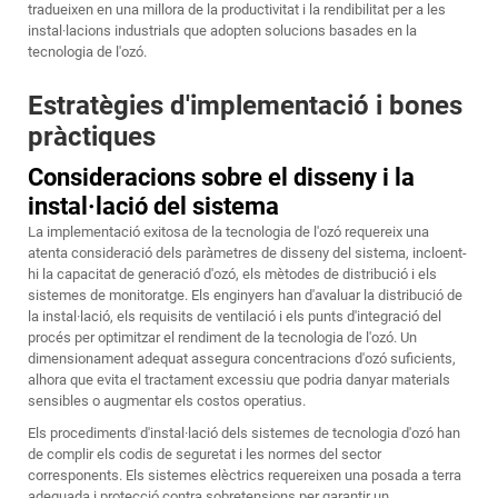
tradueixen en una millora de la productivitat i la rendibilitat per a les
instal·lacions industrials que adopten solucions basades en la
tecnologia de l'ozó.
Estratègies d'implementació i bones
pràctiques
Consideracions sobre el disseny i la
instal·lació del sistema
La implementació exitosa de la tecnologia de l'ozó requereix una
atenta consideració dels paràmetres de disseny del sistema, incloent-
hi la capacitat de generació d'ozó, els mètodes de distribució i els
sistemes de monitoratge. Els enginyers han d'avaluar la distribució de
la instal·lació, els requisits de ventilació i els punts d'integració del
procés per optimitzar el rendiment de la tecnologia de l'ozó. Un
dimensionament adequat assegura concentracions d'ozó suficients,
alhora que evita el tractament excessiu que podria danyar materials
sensibles o augmentar els costos operatius.
Els procediments d'instal·lació dels sistemes de tecnologia d'ozó han
de complir els codis de seguretat i les normes del sector
corresponents. Els sistemes elèctrics requereixen una posada a terra
adequada i protecció contra sobretensions per garantir un