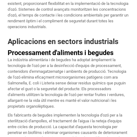
existent, proporcionant flexibilitat en la implementació de la tecnologia
d'ozó. Sistemes de control avançats monitoritzen les concentracions
d'ozó, el temps de contacte i les condicions ambientals per garantir un
rendiment òptim i el compliment de seguretat durant totes les
operacions industrials.
Aplicacions en sectors industrials
Processament d'aliments i begudes
La indústria alimentària i de begudes ha adoptat àmpliament la
tecnologia de l'ozó per a la desinfecció d'equips de processament,
contenidors d'emmagatzematge i ambients de producció.
Tecnologia
de l'ozó
elimina eficaçment microorganismes patògens com ara
Salmonella, E. coli i Listeria sense deixar residus químics que puguin
afectar el gust o la seguretat del producte. Els processadors
d'aliments utilitzen la tecnologia de l'ozó per rentar fruites i verdures,
allargant-ne la vida útil mentre es manté el valor nutricional i les
propietats organolèptiques.
Els fabricants de begudes implementen la tecnologia d'ozó per a la
sterilització d'ampolles, el tractament de l'aigua i la neteja d'equips
entre cicles de producció. La capacitat d'aquesta tecnologia per
penetrar en biofilms i eliminar organismes causants de deteriorament