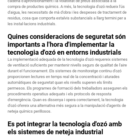
cadena d'aprovisionament i la volatilitat de preus associada a la
compra de productes químics. A més, la tecnologia d'ozó redueix l'ús
d'aigua, les necessitats de mà d'obra i les despeses de tractament de
residus, cosa que comporta estalvis substancials a llarg termini per a
les instal·lacions industrials.
Quines consideracions de seguretat són
importants a l'hora d'implementar la
tecnologia d'ozó en entorns industrials
La implementació adequada de la tecnologia d'ozó requereix sistemes
de ventilació suficients per mantenir nivells segurs de qualitat de l'aire
durant el funcionament. Els sistemes de monitoratge continu d'ozó
proporcionen lectures en temps real de la concentració i aturades
automàtiques de seguretat quan els nivells superen els límits
permesos. Els programes de formació dels treballadors asseguren els
procediments operatius adequats i els protocols de resposta
d'emergència. Quan es dissenya i opera correctament, la tecnologia
d'ozó ofereix una alternativa més segura a la manipulació d'agents de
neteja químics perillosos.
Es pot integrar la tecnologia d'ozó amb
els sistemes de neteja industrial