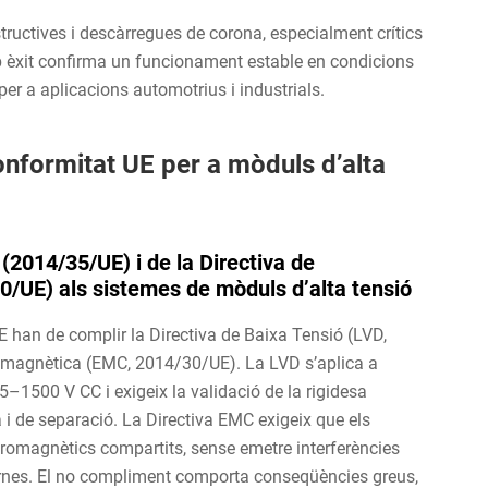
ructives i descàrregues de corona, especialment crítics
 èxit confirma un funcionament estable en condicions
er a aplicacions automotrius i industrials.
nformitat UE per a mòduls d’alta
 (2014/35/UE) i de la Directiva de
0/UE) als sistemes de mòduls d’alta tensió
UE han de complir la Directiva de Baixa Tensió (LVD,
tromagnètica (EMC, 2014/30/UE). La LVD s’aplica a
1500 V CC i exigeix la validació de la rigidesa
a i de separació. La Directiva EMC exigeix que els
romagnètics compartits, sense emetre interferències
ternes. El no compliment comporta conseqüències greus,