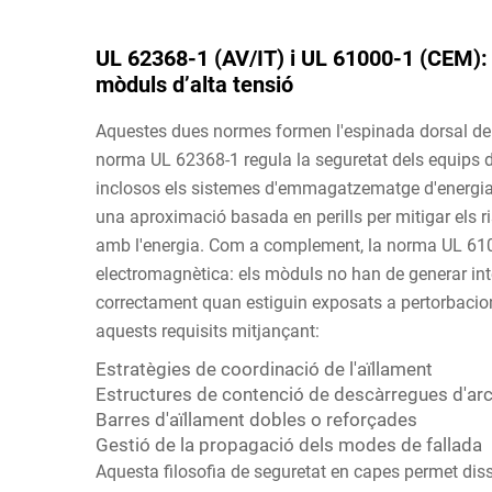
UL 62368-1 (AV/IT) i UL 61000-1 (CEM):
mòduls d’alta tensió
Aquestes dues normes formen l'espinada dorsal de
norma UL 62368-1 regula la seguretat dels equips d
inclosos els sistemes d'emmagatzematge d'energia i
una aproximació basada en perills per mitigar els ri
amb l'energia. Com a complement, la norma UL 610
electromagnètica: els mòduls no han de generar int
correctament quan estiguin exposats a pertorbacio
aquests requisits mitjançant:
Estratègies de coordinació de l'aïllament
Estructures de contenció de descàrregues d'ar
Barres d'aïllament dobles o reforçades
Gestió de la propagació dels modes de fallada
Aquesta filosofia de seguretat en capes permet di