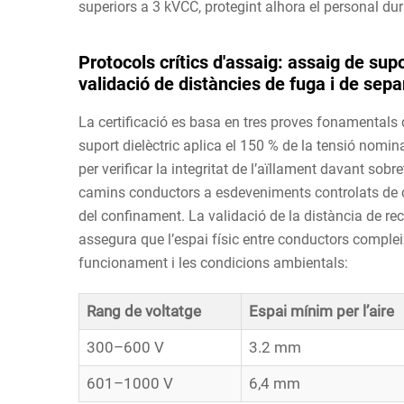
superiors a 3 kVCC, protegint alhora el personal du
Protocols crítics d'assaig: assaig de supo
validació de distàncies de fuga i de sepa
La certificació es basa en tres proves fonamentals
suport dielèctric aplica el 150 % de la tensió nomin
per verificar la integritat de l’aïllament davant sobr
camins conductors a esdeveniments controlats de cur
del confinament. La validació de la distància de reco
assegura que l’espai físic entre conductors complei
funcionament i les condicions ambientals:
Rang de voltatge
Espai mínim per l’aire
300–600 V
3.2 mm
601–1000 V
6,4 mm