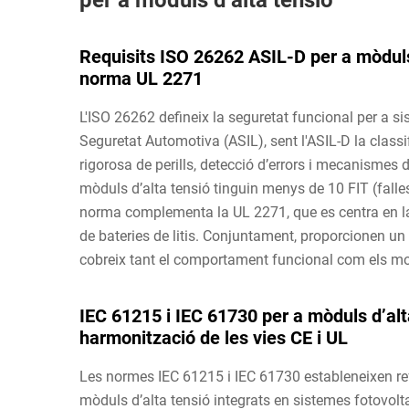
per a mòduls d’alta tensió
Requisits ISO 26262 ASIL-D per a mòduls 
norma UL 2271
L'ISO 26262 defineix la seguretat funcional per a si
Seguretat Automotiva (ASIL), sent l'ASIL-D la classi
rigorosa de perills, detecció d’errors i mecanismes 
mòduls d’alta tensió tinguin menys de 10 FIT (fall
norma complementa la UL 2271, que es centra en la r
de bateries de litis. Conjuntament, proporcionen un m
cobreix tant el comportament funcional com els mod
IEC 61215 i IEC 61730 per a mòduls d’alt
harmonització de les vies CE i UL
Les normes IEC 61215 i IEC 61730 estableneixen refe
mòduls d’alta tensió integrats en sistemes fotovolta