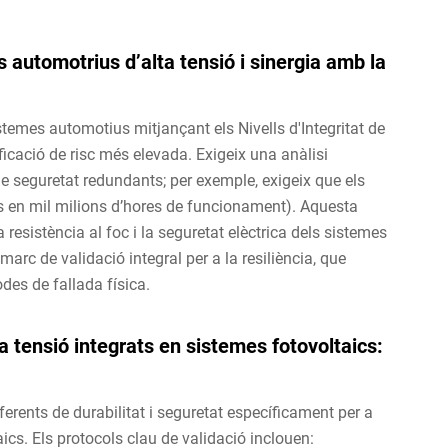
automotrius d’alta tensió i sinergia amb la
stemes automotius mitjançant els Nivells d'Integritat de
ficació de risc més elevada. Exigeix una anàlisi
de seguretat redundants; per exemple, exigeix que els
es en mil milions d’hores de funcionament). Aquesta
esistència al foc i la seguretat elèctrica dels sistemes
arc de validació integral per a la resiliència, que
es de fallada física.
a tensió integrats en sistemes fotovoltaics:
rents de durabilitat i seguretat específicament per a
ics. Els protocols clau de validació inclouen: