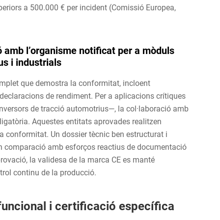
periors a 500.000 € per incident (Comissió Europea,
ció amb l’organisme notificat per a mòduls
s i industrials
omplet que demostra la conformitat, incloent
declaracions de rendiment. Per a aplicacions crítiques
inversors de tracció automotrius—, la col·laboració amb
igatòria. Aquestes entitats aprovades realitzen
 la conformitat. Un dossier tècnic ben estructurat i
% en comparació amb esforços reactius de documentació
aprovació, la validesa de la marca CE es manté
rol continu de la producció.
funcional i certificació específica