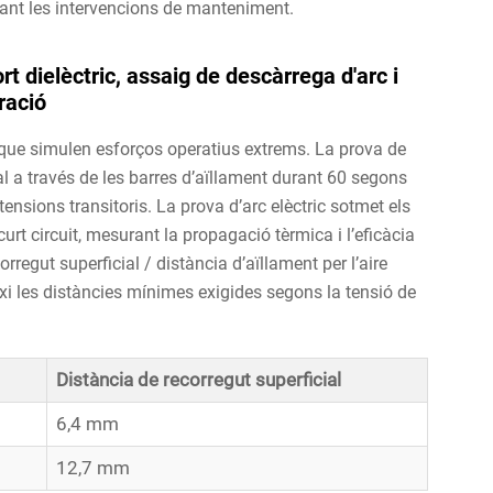
rant les intervencions de manteniment.
rt dielèctric, assaig de descàrrega d'arc i
ració
 que simulen esforços operatius extrems. La prova de
al a través de les barres d’aïllament durant 60 segons
etensions transitoris. La prova d’arc elèctric sotmet els
t circuit, mesurant la propagació tèrmica i l’eficàcia
rregut superficial / distància d’aïllament per l’aire
xi les distàncies mínimes exigides segons la tensió de
Distància de recorregut superficial
6,4 mm
12,7 mm