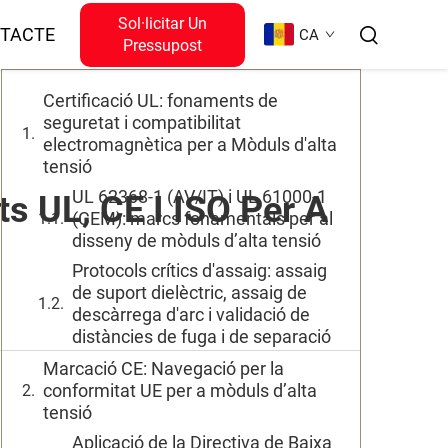
Sol·licitar Un
El contingut
TACTE
CA
Pressupost
Certificació UL: fonaments de
seguretat i compatibilitat
electromagnètica per a Mòduls d'alta
tensió
UL 62368-1 (AV/IT) i UL 61000-1
s UL, CE I ISO Per A
(CEM): marcs fonamentals per al
disseny de mòduls d’alta tensió
Protocols crítics d'assaig: assaig
de suport dielèctric, assaig de
descàrrega d'arc i validació de
distàncies de fuga i de separació
Marcació CE: Navegació per la
conformitat UE per a mòduls d’alta
tensió
Aplicació de la Directiva de Baixa