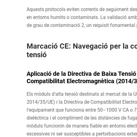
Aquests protocols eviten corrents de seguiment dest
en entorns humits o contaminats. La validació amb
de grau de contaminació 2, un requisit fonamental p
Marcació CE: Navegació per la co
tensió
Aplicació de la Directiva de Baixa Tensió
Compatibilitat Electromagnètica (2014/3
Els mòduls d’alta tensió destinats al mercat de la 
2014/35/UE) i la Directiva de Compatibilitat Elec
l’equipament que funciona entre 50–1000 V CA o 75–
dielèctrica i el compliment de les distàncies de fug
mòduls funcionin de manera fiable en entorns elect
excessives ni ser susceptibles a pertorbacions ex