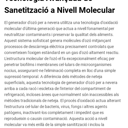
Sanetització a Nivell Molecular
El generador d'ozó per a nevera utilitza una tecnologia d'oxidació
molecular d'última generació que actua a nivell fonamental per
neutralitzar contaminants i preservar la qualitat dels aliments.
Aquest sistema sofisticat genera molècules d'ozó mitjançant
processos de descàrrega elèctrica precisament controlats que
converteixen l'oxigen estàndard en un gas d'ozó altament reactiu.
L'estructura molecular de l'ozó el fa excepcionalment eficaç per
penetrar biofilms i membranes cel·lulars de microorganismes
nocius, assegurant-ne l'eliminació completa en lloc d'una simple
supressió temporal. A diferència dels mètodes de neteja
superficials, aquesta tecnologia de generador d'ozó per a nevera
arriba a cada racó i escletxa de l'interior del compartiment de
refrigeració, incloses àrees que normalment són inaccessibles als
mètodes tradicionals de neteja. El procés d'oxidació actua alterant
l'estructura cel·lular de bacteris, virus, fongs i altres agents
patògens, inactivant-los completament i impedint que es
reprodueixin o causin contaminació. Aquesta acció a nivell
molecular va més enllà de la simple sanitització i inclou la