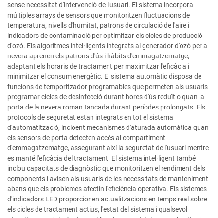
sense necessitat d'intervenció de l'usuari. El sistema incorpora
múltiples arrays de sensors que monitoritzen fluctuacions de
temperatura, nivells d'humitat, patrons de circulació de l'aire i
indicadors de contaminació per optimitzar els cicles de producció
d'ozó. Els algoritmes intel·ligents integrats al generador d'ozó per a
nevera aprenen els patrons d'ús i hàbits d'emmagatzematge,
adaptant els horaris de tractament per maximitzar l'eficàcia i
minimitzar el consum energètic. El sistema automàtic disposa de
funcions de temporitzador programables que permeten als usuaris
programar cicles de desinfecció durant hores d'ús reduït o quan la
porta de la nevera roman tancada durant períodes prolongats. Els
protocols de seguretat estan integrats en tot el sistema
d'automatització, incloent mecanismes d'aturada automàtica quan
els sensors de porta detecten accés al compartiment
d'emmagatzematge, assegurant així la seguretat de l'usuari mentre
es manté l'eficàcia del tractament. El sistema intel·ligent també
inclou capacitats de diagnòstic que monitoritzen el rendiment dels
components i avisen als usuaris de les necessitats de manteniment
abans que els problemes afectin l'eficiència operativa. Els sistemes
d'indicadors LED proporcionen actualitzacions en temps real sobre
els cicles de tractament actius, l'estat del sistema i qualsevol