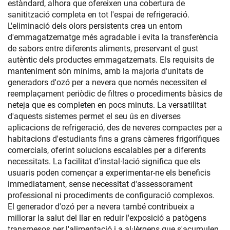
estàndard, alhora que ofereixen una cobertura de
sanitització completa en tot l'espai de refrigeració.
L'eliminació dels olors persistents crea un entorn
d'emmagatzematge més agradable i evita la transferència
de sabors entre diferents aliments, preservant el gust
autèntic dels productes emmagatzemats. Els requisits de
manteniment són mínims, amb la majoria d'unitats de
generadors d'ozó per a nevera que només necessiten el
reemplaçament periòdic de filtres o procediments bàsics de
neteja que es completen en pocs minuts. La versatilitat
d'aquests sistemes permet el seu ús en diverses
aplicacions de refrigeració, des de neveres compactes per a
habitacions d'estudiants fins a grans càmeres frigorífiques
comercials, oferint solucions escalables per a diferents
necessitats. La facilitat d'instal·lació significa que els
usuaris poden començar a experimentar-ne els beneficis
immediatament, sense necessitat d'assessorament
professional ni procediments de configuració complexos.
El generador d'ozó per a nevera també contribueix a
millorar la salut del llar en reduir l'exposició a patògens
transmesos per l'alimentació i a al·lèrgens que s'acumulen