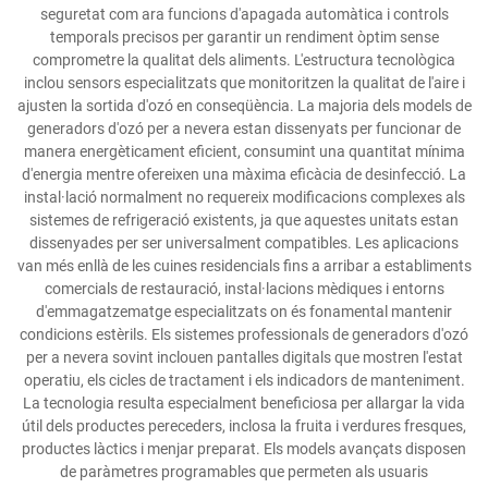
seguretat com ara funcions d'apagada automàtica i controls
temporals precisos per garantir un rendiment òptim sense
comprometre la qualitat dels aliments. L'estructura tecnològica
inclou sensors especialitzats que monitoritzen la qualitat de l'aire i
ajusten la sortida d'ozó en conseqüència. La majoria dels models de
generadors d'ozó per a nevera estan dissenyats per funcionar de
manera energèticament eficient, consumint una quantitat mínima
d'energia mentre ofereixen una màxima eficàcia de desinfecció. La
instal·lació normalment no requereix modificacions complexes als
sistemes de refrigeració existents, ja que aquestes unitats estan
dissenyades per ser universalment compatibles. Les aplicacions
van més enllà de les cuines residencials fins a arribar a establiments
comercials de restauració, instal·lacions mèdiques i entorns
d'emmagatzematge especialitzats on és fonamental mantenir
condicions estèrils. Els sistemes professionals de generadors d'ozó
per a nevera sovint inclouen pantalles digitals que mostren l'estat
operatiu, els cicles de tractament i els indicadors de manteniment.
La tecnologia resulta especialment beneficiosa per allargar la vida
útil dels productes pereceders, inclosa la fruita i verdures fresques,
productes làctics i menjar preparat. Els models avançats disposen
de paràmetres programables que permeten als usuaris