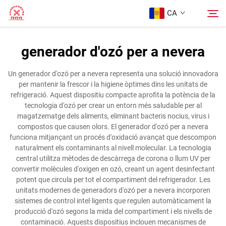
CA
generador d'ozó per a nevera
Pàgina Principal
Cerca
Un generador d'ozó per a nevera representa una solució innovadora
per mantenir la frescor i la higiene òptimes dins les unitats de
Productes
refrigeració. Aquest dispositiu compacte aprofita la potència de la
tecnologia d'ozó per crear un entorn més saludable per al
magatzematge dels aliments, eliminant bacteris nocius, virus i
Sobre Nosaltres
compostos que causen olors. El generador d'ozó per a nevera
funciona mitjançant un procés d'oxidació avançat que descompon
naturalment els contaminants al nivell molecular. La tecnologia
Casos
central utilitza mètodes de descàrrega de corona o llum UV per
convertir molècules d'oxigen en ozó, creant un agent desinfectant
potent que circula per tot el compartiment del refrigerador. Les
Contacte
unitats modernes de generadors d'ozó per a nevera incorporen
sistemes de control intel·ligents que regulen automàticament la
producció d'ozó segons la mida del compartiment i els nivells de
contaminació. Aquests dispositius inclouen mecanismes de