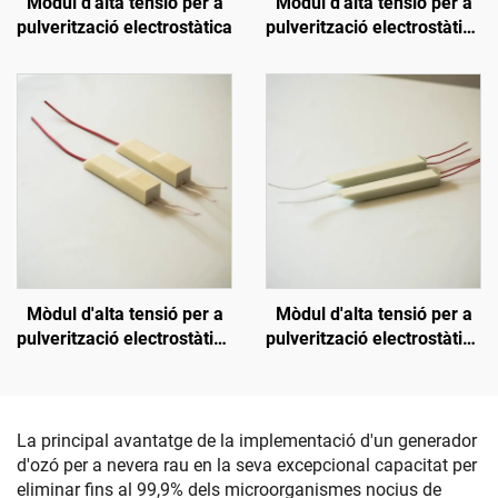
Mòdul d'alta tensió per a
Mòdul d'alta tensió per a
pulverització electrostàtica
pulverització electrostàtica
H-Auto Gun
Mòdul d'alta tensió per a
Mòdul d'alta tensió per a
pulverització electrostàtica
pulverització electrostàtica
KM-2-12V
KM-3-24V
La principal avantatge de la implementació d'un generador
d'ozó per a nevera rau en la seva excepcional capacitat per
eliminar fins al 99,9% dels microorganismes nocius de