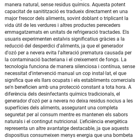
manera natural, sense residus químics. Aquesta potent
capacitat de sanitització es tradueix directament en una
major frescor dels aliments, sovint doblant o triplicant la
vida útil de les verdures i altres productes pereceders
emmagatzemats en unitats de refrigeració tractades. Els
usuaris experimenten estalvis significatius gràcies a la
reducció del desperdici d'aliments, ja que el generador
d'ozó per a nevera evita l'alteració prematura causada per
la contaminació bacteriana i el creixement de fongs. La
tecnologia funciona de manera silenciosa i contínua, sense
necessitat d'intervenció manual un cop instal·lat, el que
significa que els llars ocupats i els establiments comercials
se'n beneficien amb una protecció constant a tota hora. A
diferència dels desinfectants químics tradicionals, el
generador d'ozó per a nevera no deixa residus nocius a les
superfícies dels aliments, assegurant una completa
seguretat per al consum mentre es mantenen els sabors
naturals i el contingut nutricional. L'eficiència energètica
representa un altre avantatge destacable, ja que aquests
dispositius consumeixen menys energia que una bombeta