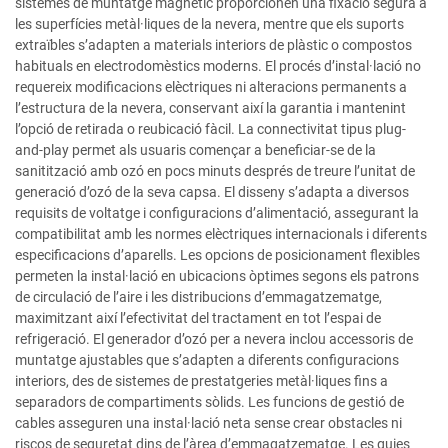
sistemes de muntatge magnètic proporcionen una fixació segura a
les superfícies metàl·liques de la nevera, mentre que els suports
extraïbles s’adapten a materials interiors de plàstic o compostos
habituals en electrodomèstics moderns. El procés d’instal·lació no
requereix modificacions elèctriques ni alteracions permanents a
l’estructura de la nevera, conservant així la garantia i mantenint
l’opció de retirada o reubicació fàcil. La connectivitat tipus plug-
and-play permet als usuaris començar a beneficiar-se de la
sanitització amb ozó en pocs minuts després de treure l’unitat de
generació d’ozó de la seva capsa. El disseny s’adapta a diversos
requisits de voltatge i configuracions d’alimentació, assegurant la
compatibilitat amb les normes elèctriques internacionals i diferents
especificacions d’aparells. Les opcions de posicionament flexibles
permeten la instal·lació en ubicacions òptimes segons els patrons
de circulació de l’aire i les distribucions d’emmagatzematge,
maximitzant així l’efectivitat del tractament en tot l’espai de
refrigeració. El generador d’ozó per a nevera inclou accessoris de
muntatge ajustables que s’adapten a diferents configuracions
interiors, des de sistemes de prestatgeries metàl·liques fins a
separadors de compartiments sòlids. Les funcions de gestió de
cables asseguren una instal·lació neta sense crear obstacles ni
riscos de seguretat dins de l’àrea d’emmagatzematge. Les guies