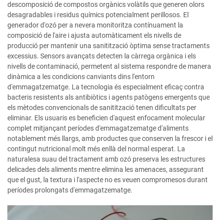
descomposició de compostos orgànics volàtils que generen olors
desagradables i residus químics potencialment perillosos. El
generador d'ozó per a nevera monitoritza contínuament la
composició de l'aire i ajusta automàticament els nivells de
producció per mantenir una sanitització òptima sense tractaments
excessius. Sensors avançats detecten la càrrega orgànica i els
nivells de contaminació, permetent al sistema respondre de manera
dinàmica a les condicions canviants dins l'entorn
d'emmagatzematge. La tecnologia és especialment eficaç contra
bacteris resistents als antibiòtics i agents patògens emergents que
els mètodes convencionals de sanitització tenen dificultats per
eliminar. Els usuaris es beneficien d'aquest enfocament molecular
complet mitjançant períodes d'emmagatzematge d'aliments
notablement més llargs, amb productes que conserven la frescor i el
contingut nutricional molt més enllà del normal esperat. La
naturalesa suau del tractament amb ozó preserva les estructures
delicades dels aliments mentre elimina les amenaces, assegurant
que el gust, la textura i l'aspecte no es veuen compromesos durant
períodes prolongats d'emmagatzematge.