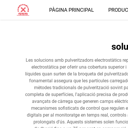
PÀGINA PRINCIPAL
PRODUC
solu
Les solucions amb pulveritzadors electrostàtics rep
electrostàtica per oferir una cobertura superior
líquides quan surten de la broqueta del pulveritzado
fonamental assegura que les partícules carregades 
mètodes tradicionals de pulverització sovint pa
completa de superfícies, l'aplicació precisa de pro
avançats de càrrega que generen camps elèctrics
mecanismes sofisticats de control que regulen el
digitals per al monitoratge en temps real, controls
prolongats d'ús. Aquests sistemes solen funcio