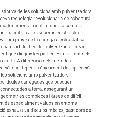
istintiva de les solucions amb pulveritzadors
a seva tecnologia revolucionària de cobertura
orma fonamentalment la manera com els
ments arriben a les superfícies objectiu.
vadora prové de la càrrega electrostàtica
uan surt del bec del pulveritzador, creant
ent que dirigeix les partícules al voltant dels
s ocults. A diferència dels mètodes
tzació, que depenen únicament de l'aplicació
ó, les solucions amb pulveritzadors
 partícules carregades que busquen
 connectades a terra, assegurant un
geometries complexes i àrees de difícil
ent és especialment valuós en entorns
cció exhaustiva d'equips mèdics, bastidors de