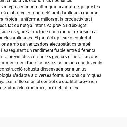
ent en estalvis econòmics i beneficis
iva representa una altra gran avantatge, ja que les
de mà d'obra en comparació amb l'aplicació manual
ràpida i uniforme, millorant la productivitat i
ssitat de neteja intensiva prèvia i d'eixugat
ficis en seguretat inclouen una menor exposició a
ncies aplicades. El patró d'aplicació controlat
ucions amb pulveritzadors electrostàtics també
ó i assegurant un rendiment fiable entre diferents
ra previsibles en què els gestors d'instal·lacions
de manteniment fan d'aquestes solucions una inversió
 construcció robusta dissenyada per a un ús
nologia s'adapta a diverses formulacions químiques
any. Les millores en el control de qualitat provenen
itzadors electrostàtics, permetent a les