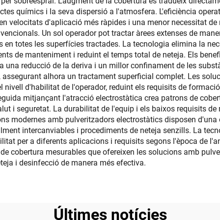
 per sobreesprai. L'augment de la cobertura es tradueix directam
es químics i la seva dispersió a l'atmosfera. L'eficiència operat
ten velocitats d'aplicació més ràpides i una menor necessitat 
vencionals. Un sol operador pot tractar àrees extenses de manera 
en totes les superfícies tractades. La tecnologia elimina la nece
ents de manteniment i reduint el temps total de neteja. Els bene
 una reducció de la deriva i un millor confinament de les substà
ni, assegurant alhora un tractament superficial complet. Les sol
nivell d'habilitat de l'operador, reduint els requisits de formaci
uida mitjançant l'atracció electrostàtica crea patrons de cobertu
ut i seguretat. La durabilitat de l'equip i els baixos requisits 
ions modernes amb pulveritzadors electrostàtics disposen d'una
ment intercanviables i procediments de neteja senzills. La tec
ilitat per a diferents aplicacions i requisits segons l'època de l'
s de cobertura mesurables que ofereixen les solucions amb pulver
teja i desinfecció de manera més efectiva.
Últimes notícies