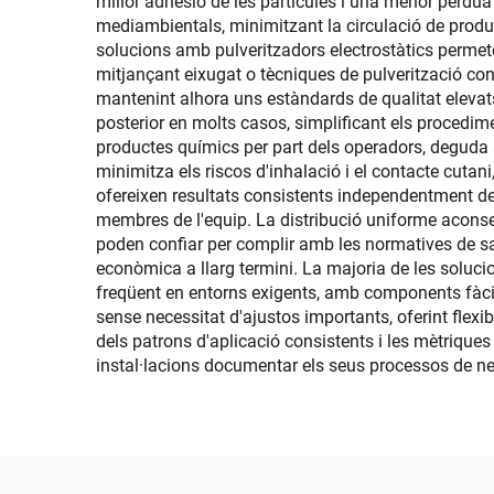
millor adhesió de les partícules i una menor pèrdua
mediambientals, minimitzant la circulació de product
solucions amb pulveritzadors electrostàtics perme
mitjançant eixugat o tècniques de pulverització con
mantenint alhora uns estàndards de qualitat elevats 
posterior en molts casos, simplificant els procedim
productes químics per part dels operadors, deguda a
minimitza els riscos d'inhalació i el contacte cuta
ofereixen resultats consistents independentment del 
membres de l'equip. La distribució uniforme aconseg
poden confiar per complir amb les normatives de sal
econòmica a llarg termini. La majoria de les soluc
freqüent en entorns exigents, amb components fàcil
sense necessitat d'ajustos importants, oferint flexib
dels patrons d'aplicació consistents i les mètrique
instal·lacions documentar els seus processos de ne