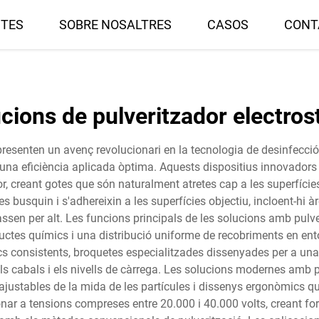
TES
SOBRE NOSALTRES
CASOS
CONT
cions de pulveritzador electros
resenten un avenç revolucionari en la tecnologia de desinfecció i
 i una eficiència aplicada òptima. Aquests dispositius innovadors
r, creant gotes que són naturalment atretes cap a les superfície
busquin i s'adhereixin a les superfícies objectiu, incloent-hi àre
ssen per alt. Les funcions principals de les solucions amb pulve
ductes químics i una distribució uniforme de recobriments en ent
 consistents, broquetes especialitzades dissenyades per a una d
s cabals i els nivells de càrrega. Les solucions modernes amb p
 ajustables de la mida de les partícules i dissenys ergonòmics q
nar a tensions compreses entre 20.000 i 40.000 volts, creant for