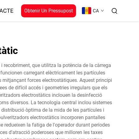
ACTE
Obtenir Un Pressupost
CA
tàtic
 recobriment, que utilitza la potència de la càrrega
 funcionen carregant elèctricament les partícules
s mitjançant forces electrostàtiques. Aquest principi
es de difícil accés i geometries irregulars que els
ritzadors electrostàtics inclouen la desinfecció
orns diversos. La tecnologia central inclou sistemes
istribució òptima de la mida de les partícules i
ulveritzadors electrostàtics incorporen pantalles
ue redueixen la fatiga de l'operador durant períodes
ces d'atracció poderoses que milloren les taxes