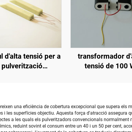
 d'alta tensió per a
transformador d'
pulverització
tensió de 100
rostàtica KM-3-12V
reixen una eficiència de cobertura excepcional que supera els m
 i les superfícies objectiu. Aquesta força d'atracció assegura que
bjectes a les quals els pulveritzadors convencionals normalment
ímics, reduint sovint el consum entre un 40 i un 50 per cent, aco