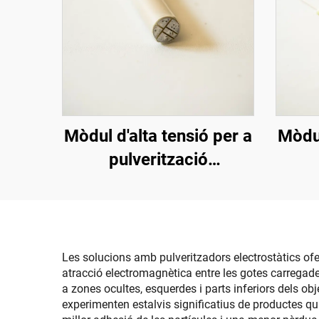
Mòdul d'alta tensió per a
Mòdul
pulverització
electrostàtica
elect
Les solucions amb pulveritzadors electrostàtics ofe
atracció electromagnètica entre les gotes carregades
a zones ocultes, esquerdes i parts inferiors dels o
experimenten estalvis significatius de productes qu