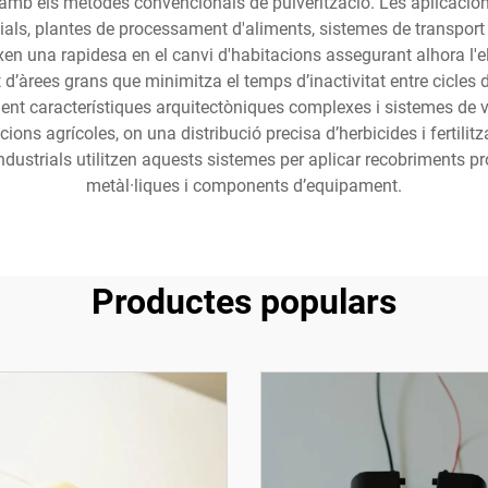
 amb els mètodes convencionals de pulverització. Les aplicaci
cials, plantes de processament d'aliments, sistemes de transport i
xen una rapidesa en el canvi d'habitacions assegurant alhora l'
 d’àrees grans que minimitza el temps d’inactivitat entre cicles 
ment característiques arquitectòniques complexes i sistemes de ve
ions agrícoles, on una distribució precisa d’herbicides i fertili
ndustrials utilitzen aquests sistemes per aplicar recobriments pr
metàl·liques i components d’equipament.
Productes populars