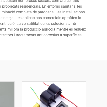
ons abasten nombrosos sectors, com ara centres
 propietats residencials. En entorns sanitaris, les
eliminació completa de patògens. Les instal·lacions
de neteja. Les aplicacions comercials aprofiten la
ntilació. La versatilitat de les solucions amb
tzants millora la producció agrícola mentre es redueix
otectors i tractaments anticorrosius a superfícies