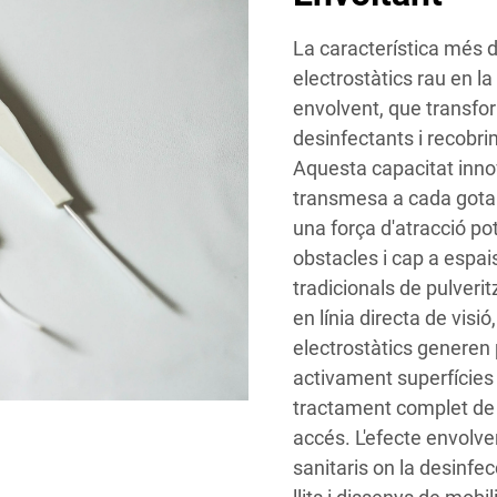
La característica més d
electrostàtics rau en l
envolvent, que transf
desinfectants i recobri
Aquesta capacitat inno
transmesa a cada gota q
una força d'atracció pot
obstacles i cap a espai
tradicionals de pulveri
en línia directa de visi
electrostàtics generen
activament superfícies
tractament complet de 
accés. L'efecte envolv
sanitaris on la desinfe