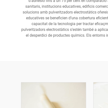
d'adhesió fins a un 75 per cent en comparació
sanitaris, institucions educatives, edificis comer
solucions amb pulveritzadors electrostàtics oferei
educatives se beneficien d’una cobertura eficient
capacitat de la tecnologia per tractar eficaç
pulveritzadors electrostàtics s’estén també a aplicac
el desperdici de productes químics. Els entorns i