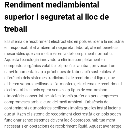
Rendiment mediambiental
superior i seguretat al lloc de
treball
El sistema de recobriment electrostàtic en pols és líder a la indústria
en responsabilitat ambiental i seguretat laboral, oferint beneficis
mesurables que van molt més enllà del compliment normatiu.
Aquesta tecnologia innovadora elimina completament els
compostos orgànics volàtils del procés d'acabat, provocant un
canvi fonamental cap a pràctiques de fabricació sostenibles. A
diferència dels sistemes tradicionals de recobriment líquid, que
alliberen vapors perillosos a l’atmosfera, el sistema de recobriment
electrostàtic en pols opera sense cap tipus de contaminant
atmosfèric, convertint-se així en l'opció preferida per a empreses
compromeses amb la cura del medi ambient. L'absència de
contaminants atmosfèrics perillosos implica que les instal·lacions
que utilitzen el sistema de recobriment electrostàtic en pols poden
funcionar sense sistemes de ventilació costosos, habitualment
necessaris en operacions de recobriment líquid. Aquest avantatge