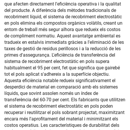
que afecten directament l'eficiència operativa i la qualitat
del producte. A diferència dels mètodes tradicionals de
recobriment líquid, el sistema de recobriment electrostàtic
en pols elimina els compostos orgànics volàtils, creant un
entorn de treball més segur alhora que redueix els costos
de compliment normatiu. Aquest avantatge ambiental es
tradueix en estalvis immediats gràcies a l'eliminació de les
taxes de gestió de residus perillosos i a la reducció de les
primes d'assegurança. L'eficiència de transferència del
sistema de recobriment electrostàtic en pols supera
habitualment el 95 per cent, fet que significa que gairebé
tot el pols aplicat s'adhereix a la superfície objectiu.
Aquesta eficiència notable redueix significativament el
desperdici de material en comparació amb els sistemes
líquids, que sovint assolen només un índex de
transferència del 60-70 per cent. Els fabricants que utilitzen
el sistema de recobriment electrostàtic en pols poden
recuperar i reutilitzar el pols sobrant projectat, maximitzant
encara més l'aprofitament del material i minimitzant els
costos operatius. Les característiques de durabilitat dels