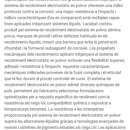
sistema de recobriment electrostàtic en polvor ofereixen una millor
protecció contra la corrosió, una major resistència a l'impacte i
millors característiques d'ús en comparació amb múltiples capes
fines aplicades mitjançant sistemes líquids. L'acabat continu
produït pel sistema de recobriment electrostàtic en polvor elimina
porus, marques de pinzell i altres defectes habituals en els
recobriments líquids, creant una barrera que evita la penetració
d'humitat i la formació subsegüent de corrosió. Les propietats
mecàniques dels recobriments aplicats mitjançant el sistema de
recobriment electrostàtic en polvor inclouen una flexibilitat superior,
adhesió i resistència a l'impacte. Aquestes característiques
mecàniques millorades provenen de la fusió completa i el reticulat
que té lloc durant el procés controlat de curat. El sistema de
recobriment electrostàtic en polvor admet diverses químiques de
pols, permetent als fabricants seleccionar formulacions
optimitzades per a requisits específics de rendiment com la
resistència als raigs UV, compatibilitat química o exposició a
temperatures extremes. La resistència a les intempèries
proporcionada pel sistema de recobriment electrostàtic en polvor
supera les alternatives líquides gràcies a tecnologies avançades de
resines i sistemes de pigments estables als raigs UV. Les aplicacions