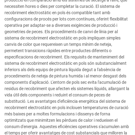
necessiten hores o dies per completar la curació. El sistema de
recobriment electrostàtic en pols és compatible tant amb
configuracions de procés per lots com contínues, oferint flexibilitat
operativa per adaptar-se a diverses exigències de producció i
geometries de peces. Els procediments de canvi de línia per al
sistema de recobriment electrostàtic en pols impliquen simples
canvis de color que requereixen un temps mínim de neteja,
permetent transicions ràpides entre productes diferents o
especificacions de recobriment. Els requisits de manteniment del
sistema de recobriment electrostàtic en pols són substancialment
inferiors als dels equips de pintura líquida degut a l'absència de
procediments de neteja de pintura humida i al menor desgast dels
components d'aplicació. L'entorn de pols sec evita l'acumulació de
residus de recobriment que afecten els sistemes líquids, allargant la
vida útil dels components i reduint el consum de peces de
substitució. Les avantatges d'eficiència energètica del sistema de
recobriment electrostàtic en pols inclouen temperatures de curació
més baixes per a moltes formulacions i dissenys de forna
optimitzats que minimitzen les pèrdues de calor i redueixen el
consum d'energia. Aquestes eficiències operatives s'acumulen amb
el temps per oferir avantatges de cost substancials que milloren la