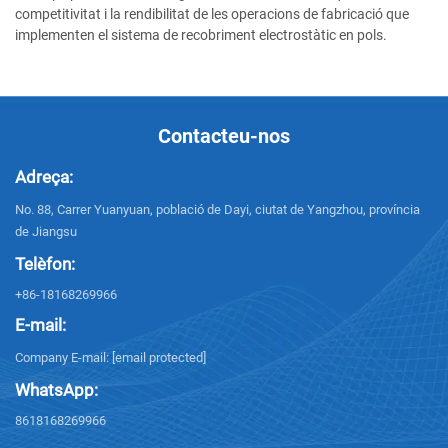
competitivitat i la rendibilitat de les operacions de fabricació que
implementen el sistema de recobriment electrostàtic en pols.
Contacteu-nos
Adreça:
No. 88, Carrer Yuanyuan, població de Dayi, ciutat de Yangzhou, província
de Jiangsu
Telèfon:
+86-18168269966
E-mail:
Company E-mail:
[email protected]
WhatsApp:
8618168269966