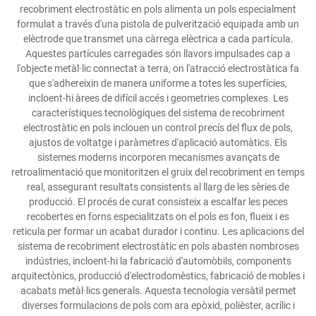
recobriment electrostàtic en pols alimenta un pols especialment
formulat a través d'una pistola de pulverització equipada amb un
elèctrode que transmet una càrrega elèctrica a cada partícula.
Aquestes partícules carregades són llavors impulsades cap a
l'objecte metàl·lic connectat a terra, on l'atracció electrostàtica fa
que s'adhereixin de manera uniforme a totes les superfícies,
incloent-hi àrees de difícil accés i geometries complexes. Les
característiques tecnològiques del sistema de recobriment
electrostàtic en pols inclouen un control precís del flux de pols,
ajustos de voltatge i paràmetres d'aplicació automàtics. Els
sistemes moderns incorporen mecanismes avançats de
retroalimentació que monitoritzen el gruix del recobriment en temps
real, assegurant resultats consistents al llarg de les sèries de
producció. El procés de curat consisteix a escalfar les peces
recobertes en forns especialitzats on el pols es fon, flueix i es
reticula per formar un acabat durador i continu. Les aplicacions del
sistema de recobriment electrostàtic en pols abasten nombroses
indústries, incloent-hi la fabricació d'automòbils, components
arquitectònics, producció d'electrodomèstics, fabricació de mobles i
acabats metàl·lics generals. Aquesta tecnologia versàtil permet
diverses formulacions de pols com ara epòxid, polièster, acrílic i