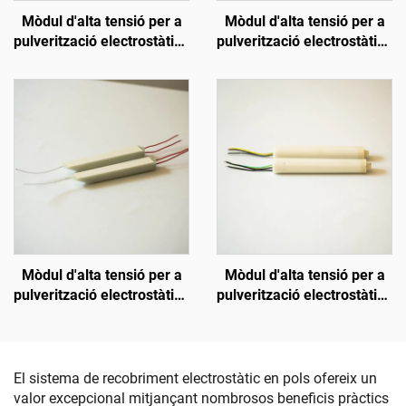
Mòdul d'alta tensió per a
Mòdul d'alta tensió per a
pulverització electrostàtica
pulverització electrostàtica
SX-208
KCI 1688A
Mòdul d'alta tensió per a
Mòdul d'alta tensió per a
pulverització electrostàtica
pulverització electrostàtica
KM-3-24V
NX 1088T
El sistema de recobriment electrostàtic en pols ofereix un
valor excepcional mitjançant nombrosos beneficis pràctics