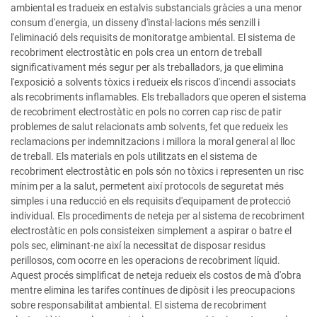
ambiental es tradueix en estalvis substancials gràcies a una menor
consum d'energia, un disseny d'instal·lacions més senzill i
l'eliminació dels requisits de monitoratge ambiental. El sistema de
recobriment electrostàtic en pols crea un entorn de treball
significativament més segur per als treballadors, ja que elimina
l'exposició a solvents tòxics i redueix els riscos d'incendi associats
als recobriments inflamables. Els treballadors que operen el sistema
de recobriment electrostàtic en pols no corren cap risc de patir
problemes de salut relacionats amb solvents, fet que redueix les
reclamacions per indemnitzacions i millora la moral general al lloc
de treball. Els materials en pols utilitzats en el sistema de
recobriment electrostàtic en pols són no tòxics i representen un risc
mínim per a la salut, permetent així protocols de seguretat més
simples i una reducció en els requisits d'equipament de protecció
individual. Els procediments de neteja per al sistema de recobriment
electrostàtic en pols consisteixen simplement a aspirar o batre el
pols sec, eliminant-ne així la necessitat de disposar residus
perillosos, com ocorre en les operacions de recobriment líquid.
Aquest procés simplificat de neteja redueix els costos de mà d'obra
mentre elimina les tarifes contínues de dipòsit i les preocupacions
sobre responsabilitat ambiental. El sistema de recobriment