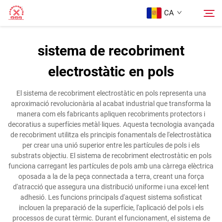
CA
sistema de recobriment
Pàgina Principal
electrostàtic en pols
Cerca
Productes
El sistema de recobriment electrostàtic en pols representa una
aproximació revolucionària al acabat industrial que transforma la
manera com els fabricants apliquen recobriments protectors i
Sobre Nosaltres
decoratius a superfícies metàl·liques. Aquesta tecnologia avançada
de recobriment utilitza els principis fonamentals de l'electrostàtica
per crear una unió superior entre les partícules de pols i els
Casos
substrats objectiu. El sistema de recobriment electrostàtic en pols
funciona carregant les partícules de pols amb una càrrega elèctrica
oposada a la de la peça connectada a terra, creant una força
Blog
d'atracció que assegura una distribució uniforme i una excel·lent
adhesió. Les funcions principals d'aquest sistema sofisticat
inclouen la preparació de la superfície, l'aplicació del pols i els
Contacte
processos de curat tèrmic. Durant el funcionament, el sistema de