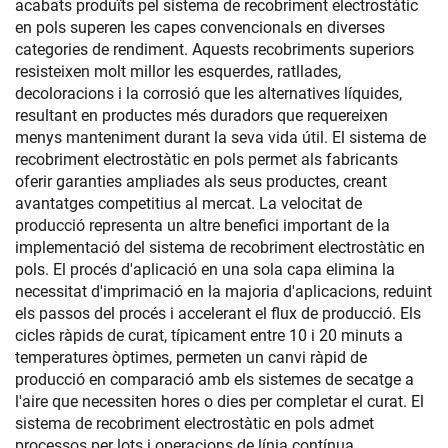
acabats produïts pel sistema de recobriment electrostàtic
en pols superen les capes convencionals en diverses
categories de rendiment. Aquests recobriments superiors
resisteixen molt millor les esquerdes, ratllades,
decoloracions i la corrosió que les alternatives líquides,
resultant en productes més duradors que requereixen
menys manteniment durant la seva vida útil. El sistema de
recobriment electrostàtic en pols permet als fabricants
oferir garanties ampliades als seus productes, creant
avantatges competitius al mercat. La velocitat de
producció representa un altre benefici important de la
implementació del sistema de recobriment electrostàtic en
pols. El procés d'aplicació en una sola capa elimina la
necessitat d'imprimació en la majoria d'aplicacions, reduint
els passos del procés i accelerant el flux de producció. Els
cicles ràpids de curat, típicament entre 10 i 20 minuts a
temperatures òptimes, permeten un canvi ràpid de
producció en comparació amb els sistemes de secatge a
l'aire que necessiten hores o dies per completar el curat. El
sistema de recobriment electrostàtic en pols admet
processos per lots i operacions de línia contínua,