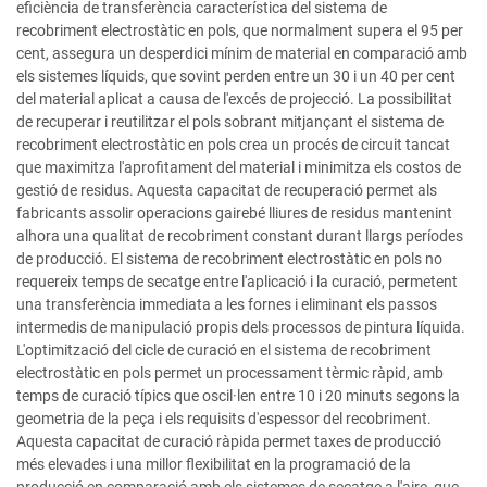
eficiència de transferència característica del sistema de
recobriment electrostàtic en pols, que normalment supera el 95 per
cent, assegura un desperdici mínim de material en comparació amb
els sistemes líquids, que sovint perden entre un 30 i un 40 per cent
del material aplicat a causa de l'excés de projecció. La possibilitat
de recuperar i reutilitzar el pols sobrant mitjançant el sistema de
recobriment electrostàtic en pols crea un procés de circuit tancat
que maximitza l'aprofitament del material i minimitza els costos de
gestió de residus. Aquesta capacitat de recuperació permet als
fabricants assolir operacions gairebé lliures de residus mantenint
alhora una qualitat de recobriment constant durant llargs períodes
de producció. El sistema de recobriment electrostàtic en pols no
requereix temps de secatge entre l'aplicació i la curació, permetent
una transferència immediata a les fornes i eliminant els passos
intermedis de manipulació propis dels processos de pintura líquida.
L'optimització del cicle de curació en el sistema de recobriment
electrostàtic en pols permet un processament tèrmic ràpid, amb
temps de curació típics que oscil·len entre 10 i 20 minuts segons la
geometria de la peça i els requisits d'espessor del recobriment.
Aquesta capacitat de curació ràpida permet taxes de producció
més elevades i una millor flexibilitat en la programació de la
producció en comparació amb els sistemes de secatge a l'aire, que