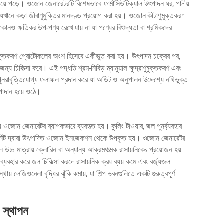
িয়ে পড়ে। ওজোন জেনারেটরটি বিশেষভাবে ফার্মাসিউটিক্যাল উৎপাদন ঘর, পানীয়
খানে কড়া জীবাণুমুক্তির মানদণ্ড প্রয়োগ করা হয়। ওজোন কীটাণুমুক্তকরণ
নও ক্ষতিকর উপ-পণ্য রেখে যায় না যা পণ্যের বিশুদ্ধতা বা শ্রমিকদের
রাণুমুক্তকরণ প্রোটোকলের অংশ হিসেবে একীভূত করা হয়। উৎপাদন চক্রের পর,
জন্য চিকিত্সা করে। এই পদ্ধতি শ্রম-নিবিড় ম্যানুয়াল ক্ষুদ্রাণুমুক্তকরণ এবং
ুনরাবৃত্তিযোগ্য ফলাফল প্রদান করে যা অডিট ও অনুপালন উদ্দেশ্যে নথিভুক্ত
 উপাদান হয়ে ওঠে।
র জন্য ওজোন জেনারেটর ব্যাপকভাবে ব্যবহৃত হয়। কুলিং টাওয়ার, জল পুনর্ব্যবহার
 ইউনিট দ্বারা উৎপাদিত ওজোন ইনজেকশন থেকে উপকৃত হয়। ওজোন জেনারেটর
 উচ্চ মাত্রায় ক্লোরিন বা অন্যান্য আক্রমণাত্মক রাসায়নিকের প্রয়োজন হয়
বহার করে জল চিকিত্সা করলে রাসায়নিক ক্রয় ব্যয় কমে এবং বর্জ্যজল
় লেজিওনেলা বৃদ্ধির ঝুঁকি কমায়, যা শিল্প ভবনগুলিতে একটি গুরুত্বপূর্ণ
ও স্থাপন