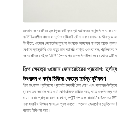
ওজোন জেনারেটরের মূল ক্রিয়াকরী ব্যবস্থা অক্সিজেন অণুগুলিকে ওজোনে
প্রতিক্রিয়াশীল গ্যাস যা দুর্গন্ধ সৃষ্টিকারী যৌগ এবং রোগজনক জীবাণুকে
বিপরীতে, ওজোন জেনারেটর দূষণের উৎসকে আচ্ছাদন না করে তাকে ধ্বংস
যেখানে স্বাস্থ্যবিধি এবং বায়ুর মান সরাসরি পণ্যের গুণগত মান, শ্রমিকদে
জেনারেটরের সেইসব নির্দিষ্ট শিল্পগত প্রয়োগগুলি পরীক্ষা করে যেখানে এটি 
শিল্প ক্ষেত্রে ওজোন জেনারেটরের প্রয়োগ: দুর্গন্
উৎপাদন ও বর্জ্য চিকিত্সা ক্ষেত্রে দুর্গন্ধ দূরীকরণ
শিল্প উৎপাদন প্রক্রিয়ায় প্রায়শই উদ্বায়ী জৈব যৌগ এবং সালফার-ভিত্তিক 
চ্যালেঞ্জের সমাধান করে এই যৌগগুলিকে জারিত করে, যাতে এগুলি বন্ধ কর্মক্ষে
যায়। রাবার প্রক্রিয়াকরণ কারখানা, পেইন্ট শপ এবং রাসায়নিক উৎপাদন 
এবং স্থানীয় নির্গমন মানদণ্ড পূরণ করতে। ওজোন জেনারেটর ভেন্টিলেশন সি
প্রবাহ চিকিৎসা করে।