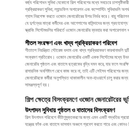
বর্জ্য পরিশোধন সুবিধা যেকোনো শিল্প পরিবেশের মধ্যে সবচেয়ে চাপসৃষ্টিকার
প্রক্রিয়াকরণ সুবিধা, ল্যান্ডফিল অপারেশন এবং কম্পোস্টিং সুবিধাগুলি অপ
গ্যাস নিরপেক্ষ করতে ওজোন জেনারেটরের উপর নির্ভর করে। বায়ু পরিচালন
যে দুর্গন্ধের মাত্রা কর্মীদের এবং আশেপাশের বাসিন্দাদের জন্য গ্রহণযো
স্ক্রাবিং সিস্টেমগুলির পরিবর্তে ওজোন জেনারেটর ব্যবহার করা অপারেশনাল খর
শীতল সংরক্ষণ এবং খাদ্য প্রক্রিয়াকরণ পরিবেশ
শীতাতপ নিয়ন্ত্রিত স্টোরেজ গুদাম এবং খাদ্য প্রক্রিয়াকরণ কারখানাগুলি দুটি 
সংক্রমণ প্রতিরোধ। ওজোন জেনারেটর একটি একক সিস্টেমের মধ্যে উভয় 
জেনারেটর পৃষ্ঠতল এবং বাতাসে ছত্রাকের বৃদ্ধি দমন করে, যার ফলে সংর
রাসায়নিক অবশিষ্টাংশ রেখে কাজ করে না, তাই এটি সেইসব পরিবেশের জন
জেনারেটরকে কর্মীরা অনুপস্থিত থাকাকালীন অফ-হাওয়ার্সে চালু করার জন্য 
সামঞ্জস্যপূর্ণ হয়।
শিল্প ক্ষেত্রে বিসংক্রমণে ওজোন জেনারেটরের ভূ
উৎপাদন সুবিধায় পৃষ্ঠতল ও বাতাসের বিসংক্রমণ
শিল্প উৎপাদন পরিবেশে কীটাণুমুক্তকরণের জন্য এমন একটি পদ্ধতির প্রয়োজন
যন্ত্রের ফাঁক এবং বাতাসে ভাসমান অঞ্চলে প্রবেশ করতে পারে এবং কোনও 