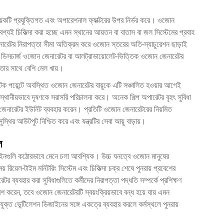
়েকটি প্রযুক্তিগত এবং অপারেশনাল ফ্যাক্টরের উপর নির্ভর করে। ওজোন
অবশ্যই চিকিত্সা করা হচ্ছে এমন স্থানের আয়তন বা বাতাস বা জল সিস্টেমের প্রবাহ
ারেটর নিরাপত্তা সীমা অতিক্রম করে ওজোন স্তরের অতি-স্যাচুরেশন ছাড়াই
 করোনা ডিসচার্জ ওজোন জেনারেটর বা আলট্রাভায়োলেট-ভিত্তিক ওজোন জেনারেটর
ধতার সাথে বেশি মেল খায়।
ইনটেক পয়েন্টে অবস্থিত ওজোন জেনারেটর বায়ুকে এটি সঞ্চালিত হওয়ার আগেই
 স্থানীয়ভাবে দূষণকে সরাসরি পরিচালনা করে। অনেক শিল্প অপারেটর বৃহৎ সুবিধা
 জেনারেটর ইউনিট ব্যবহার করেন। প্রতিটি ওজোন জেনারেটরের নিয়মিত
্থির আউটপুট নিশ্চিত করে এবং যন্ত্রটির সেবা আয়ু বাড়ায়।
ল
াইনগুলি কঠোরভাবে মেনে চলা আবশ্যিক। উচ্চ ঘনত্বে ওজোন মানুষের
রিয়েল-টাইম মনিটরিং সিস্টেম এবং চিকিত্সা চক্র শেষে পুনরায় প্রবেশের
র ব্যবহার করা সুবিধাগুলিতে কর্মীদের নিরাপত্তা পদ্ধতি সম্পর্কে প্রশিক্ষণ
েশ করেন, তবে ওজোন জেনারেটরটি স্বয়ংক্রিয়ভাবে বন্ধ হয়ে যায় এমন
্ত ভেন্টিলেশন ডিজাইনের সঙ্গে একত্রে ব্যবহার করলে কর্মস্থলে পুনরায়