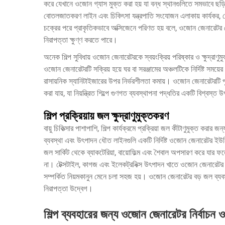
করে যেখানে ওজোন গ্যাস মুক্ত করা হয় যা বন্ধ স্থানগুলিতে সমভাবে ছড়
বোতলজাতকরণ লাইন এবং চিকিৎসা যন্ত্রপাতি সংযোজন এলাকায় কার্যকর, যে
চক্রের পরে প্রাকৃতিকভাবে অক্সিজেনে পরিণত হয় বলে, ওজোন জেনারেটর কো
নিরাপত্তা ক্ষুণ্ণ করতে পারে।
অনেক শিল্প সুবিধায় ওজোন জেনারেটরকে স্বয়ংক্রিয় পরিষ্কার ও ক্ষুদ্
ওজোন জেনারেটরটি সক্রিয় হয়ে ঘর বা সরঞ্জামের অঞ্চলটিকে নির্দিষ্ট সময়ের 
রাসায়নিক স্যানিটাইজারের উপর নির্ভরশীলতা কমায়। ওজোন জেনারেটরটি প
করা যায়, যা নিয়ন্ত্রিত শিল্পে গুণগত ব্যবস্থাপনা পদ্ধতির একটি বিশ্বস্ত
শিল্প প্রক্রিয়ায় জল ক্ষুদ্রাণুমুক্তকরণ
বায়ু চিকিত্সার পাশাপাশি, শিল্প কার্যক্রমে প্রক্রিয়া জল কীটাণুমুক্ত করা
ব্যবস্থা এবং উৎপাদন ধৌত লাইনগুলি একটি নির্দিষ্ট ওজোন জেনারেটর
জল সার্কিট থেকে ব্যাকটেরিয়া, বায়োফিল্ম এবং শৈবাল অপসারণ করে যার ফলে
না। টেক্সটাইল, কাগজ এবং ইলেকট্রনিক্স উৎপাদন খাতে ওজোন জেনারেটর ব্য
সম্পর্কিত নিয়মকানুন মেনে চলা সহজ হয়। ওজোন জেনারেটর বড় জল ব্যবস্থায
নিরাপত্তা উদ্বেগ।
শিল্প ব্যবহারের জন্য ওজোন জেনারেটর নির্বাচন 