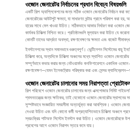
ওজোন জেনারেটর নির্বাচনের প্রধান বিবেচ্য বিষয়গুলি
একটি শিল্প অ্যাপ্লিকেশনের জন্য সঠিক ওজোন জেনারেটর নির্বাচন করা কয
জেনারেটরের আউটপুট ক্ষমতা, যা সাধারণত ঘন্টায় গ্রামে পরিমাপ করা হয়, 
হারের সাথে মেল খাওয়া উচিত। সঠিকভাবে আকার নির্ধারণ করা ওজোন জেন
কার্যকর চিকিত্সা নিশ্চিত করে। প্রতিষ্ঠানগুলি মূল্যায়ন করা উচিত যে
কোনটি তাদের আর্দ্রতা অবস্থা, রক্ষণাবেক্ষণের ক্ষমতা এবং বাজেট সীমাবদ্
ইনস্টলেশনের স্থান সমানভাবে গুরুত্বপূর্ণ। ভেন্টিলেশন সিস্টেমের বায়ু 
চিকিত্সা করে, অন্যদিকে চিকিত্সা অঞ্চলের মধ্যে স্থাপিত ওজোন জেনারেটর
সম্পূর্ণভাবে কভার করার জন্য নেটওয়ার্কড কনফিগারেশনে একাধিক ওজোন
রক্ষণাবেক্ষণ—যেমন ইলেকট্রোড পরিষ্কার করা এবং সেন্সর ক্যালিব্রেশন—সুস
ওজোন জেনারেটর চালানোর সময় নিরাপত্তা প্রোটোক
শিল্প পরিবেশে ওজোন জেনারেটর চালানোর জন্য এক্সপোজার লিমিট গাইডল
শ্বসনতন্ত্রের জন্য ক্ষতিকর, তাই যেকোনো ওজোন জেনারেটর স্থাপনের সময় 
সুস্পষ্টভাবে সংজ্ঞায়িত সময়সীমা অন্তর্ভুক্ত করা আবশ্যিক। ওজোন জেনারেট
দেওয়া উচিত এবং যদি কোনো কর্মী অপ্রত্যাশিতভাবে চিকিত্সা অঞ্চলে প্রব
স্বয়ংক্রিয় শাটঅফ সিস্টেম ইনস্টল করা উচিত। ওজোন জেনারেটরকে উপযুক
প্রবেশের আগে ওজোন নিরাপদ স্তরে কমে যায়।