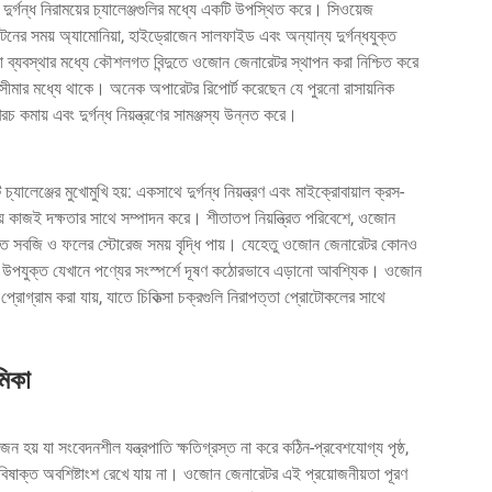
ী দুর্গন্ধ নিরাময়ের চ্যালেঞ্জগুলির মধ্যে একটি উপস্থিত করে। সিওয়েজ
ঘটনের সময় অ্যামোনিয়া, হাইড্রোজেন সালফাইড এবং অন্যান্য দুর্গন্ধযুক্ত
া ব্যবস্থার মধ্যে কৌশলগত বিন্দুতে ওজোন জেনারেটর স্থাপন করা নিশ্চিত করে
গ্য সীমার মধ্যে থাকে। অনেক অপারেটর রিপোর্ট করেছেন যে পুরনো রাসায়নিক
চ কমায় এবং দুর্গন্ধ নিয়ন্ত্রণের সামঞ্জস্য উন্নত করে।
চ্যালেঞ্জের মুখোমুখি হয়: একসাথে দুর্গন্ধ নিয়ন্ত্রণ এবং মাইক্রোবায়াল ক্রস-
কাজই দক্ষতার সাথে সম্পাদন করে। শীতাতপ নিয়ন্ত্রিত পরিবেশে, ওজোন
ক্ষিত সবজি ও ফলের স্টোরেজ সময় বৃদ্ধি পায়। যেহেতু ওজোন জেনারেটর কোনও
্য উপযুক্ত যেখানে পণ্যের সংস্পর্শে দূষণ কঠোরভাবে এড়ানো আবশ্যিক। ওজোন
প্রোগ্রাম করা যায়, যাতে চিকিত্সা চক্রগুলি নিরাপত্তা প্রোটোকলের সাথে
মিকা
 হয় যা সংবেদনশীল যন্ত্রপাতি ক্ষতিগ্রস্ত না করে কঠিন-প্রবেশযোগ্য পৃষ্ঠ,
বিষাক্ত অবশিষ্টাংশ রেখে যায় না। ওজোন জেনারেটর এই প্রয়োজনীয়তা পূরণ