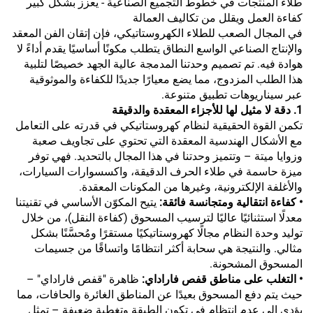
طلاء المنتجات في خطوط التجميع الصناعية - يعزز بشكل كبير
كفاءة العمل ويقلل من تكاليف العمالة
في المجال الصعب للطلاء الكهروستاتيكي، فإن إتقان الفن المعقد
والإنتاج الصناعي الواسع النطاق يتطلب مكونًا أساسيًا يقدم أداءً لا
هوادة فيه. تم تصميم وحدتنا المدمجة عالية الجهد خصيصًا لتلبية
هذا الطلب المزدوج، مما يضع معيارًا جديدًا للكفاءة والموثوقية
عبر سيناريوهات تطبيق متنوعة.
1. دقة لا مثيل لها للأجزاء المعقدة والدقيقة
تكمن القوة الحقيقية لنظام كهروستاتيكي في قدرته على التعامل
مع الأشكال الهندسية المعقدة التي تحتوي على تجاويف صعبة
وزوايا ميتة – وتتميز وحدتنا في هذا المجال بالتحديد. فهي توفر
ميزة حاسمة في طلاء الحرف الدقيقة، واكسسوارات السيارات،
والأغلفة الإلكترونية، وغيرها من المكونات المعقدة.
• كفاءة انتقالية ومتجانسة فائقة:
يتيح المكوّن الأساسي في تقنيتنا
معدلًا استثنائيًا عاليًا لترسيب المسحوق (كفاءة النقل)، من خلال
توليد وحدة النظام مجالًا كهروستاتيكيًا مستقرًا ومُحسَّنًا بشكل
مثالي. والنتيجة هي سحابة أكثر انتظامًا واتساقًا من جسيمات
المسحوق المشحونة.
• التغلب على مناطق قفص فاراداي:
ظاهرة "قفص فاراداي" –
حيث يتم دفع المسحوق بعيدًا عن المناطق الغائرة والحافات، مما
يؤدي إلى عدم انتظام في تكون الطبقة وتغطية ضعيفة – تمثل