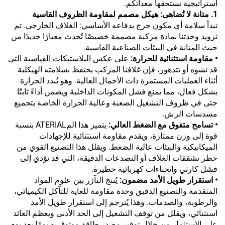
استراتيجية تستحقها معداتكم.
1. متانة لا تُضاهى: هيكل مصمم لمقاومة الظروف القاسية
تبدأ سلامة أي مكون حرج بدفاعه الأساسي: الغلاف الخارجي. تم
تزويد وحدتنا بمادة مركبة مصممة خصيصًا تُحدث معيارًا جديدًا من
حيث المتانة في البيئات الصناعية القاسية.
• مقاومة استثنائية للحرارة:
على عكس البلاستيكات القياسية التي
قد تشوه أو تتدهور، فإن غلافنا المركب يحتفظ بسلامته الهيكلية
أثناء العمليات المستمرة ذات الأحمال العالية. وهو يُبدد الحرارة
بشكل فعال، مما يمنع فشل المكونات الداخلية ويضمن أداءً ثابتًا
حتى في ظروف التشغيل الصعبة وعالية الحرارة الخاصة بتجميع
مسدسات الرش.
• تسامح متفوق مع الضغط العالي:
يتميز هذا المATERIAL بنسبة
قوة إلى وزن ممتازة، ويقدم مقاومة استثنائية للإجهادات
الميكانيكية والبيئات عالية الضغط. ويقلل هذا التصنيع القوي من
خطر تشققات الغلاف أو التصدعات الدقيقة، التي قد تؤدي إلى
فشل كارثي وانحناءات كهربائية خطيرة.
• استقرار طويل الأمد مضمون:
يُنتج التآزر بين علوم المواد
المتقدمة والتصنيع الدقيق وحدة مقاومة للغاية للتآكل الكيميائي،
والرطوبة، والصدمات. وهذا يُترجم إلى استقرار طويل الأمد
استثنائي، ويقلل من توقف التشغيل إلى الحد الأدنى ويعظم العائد
على الاستثمار من خلال توفير مصدر طاقة موثوق به يومًا بعد يوم.