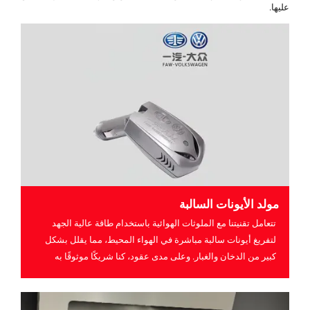
عليها.
مولد الأيونات السالبة
تتعامل تقنيتنا مع الملوثات الهوائية باستخدام طاقة عالية الجهد
لتفريغ أيونات سالبة مباشرة في الهواء المحيط، مما يقلل بشكل
كبير من الدخان والغبار. وعلى مدى عقود، كنا شريكًا موثوقًا به
لشركة FAW-Volkswagen في الصين، د...