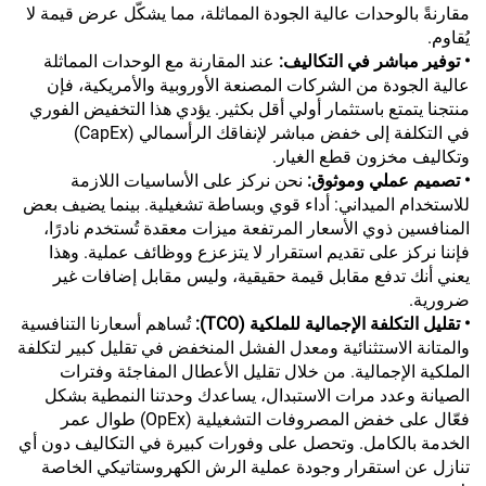
مقارنةً بالوحدات عالية الجودة المماثلة، مما يشكّل عرض قيمة لا
يُقاوم.
• توفير مباشر في التكاليف:
عند المقارنة مع الوحدات المماثلة
عالية الجودة من الشركات المصنعة الأوروبية والأمريكية، فإن
منتجنا يتمتع باستثمار أولي أقل بكثير. يؤدي هذا التخفيض الفوري
في التكلفة إلى خفض مباشر لإنفاقك الرأسمالي (CapEx)
وتكاليف مخزون قطع الغيار.
• تصميم عملي وموثوق:
نحن نركز على الأساسيات اللازمة
للاستخدام الميداني: أداء قوي وبساطة تشغيلية. بينما يضيف بعض
المنافسين ذوي الأسعار المرتفعة ميزات معقدة تُستخدم نادرًا،
فإننا نركز على تقديم استقرار لا يتزعزع ووظائف عملية. وهذا
يعني أنك تدفع مقابل قيمة حقيقية، وليس مقابل إضافات غير
ضرورية.
• تقليل التكلفة الإجمالية للملكية (TCO):
تُساهم أسعارنا التنافسية
والمتانة الاستثنائية ومعدل الفشل المنخفض في تقليل كبير لتكلفة
الملكية الإجمالية. من خلال تقليل الأعطال المفاجئة وفترات
الصيانة وعدد مرات الاستبدال، يساعدك وحدتنا النمطية بشكل
فعّال على خفض المصروفات التشغيلية (OpEx) طوال عمر
الخدمة بالكامل. وتحصل على وفورات كبيرة في التكاليف دون أي
تنازل عن استقرار وجودة عملية الرش الكهروستاتيكي الخاصة