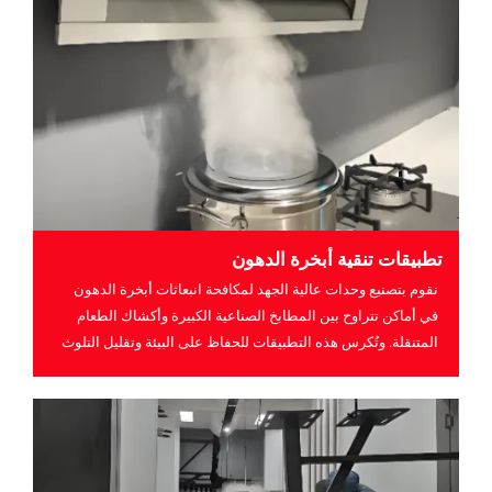
تطبيقات تنقية أبخرة الدهون
نقوم بتصنيع وحدات عالية الجهد لمكافحة انبعاثات أبخرة الدهون
في أماكن تتراوح بين المطابخ الصناعية الكبيرة وأكشاك الطعام
المتنقلة. وتُكرس هذه التطبيقات للحفاظ على البيئة وتقليل التلوث
الهوائي من أجل هواء أنظف.