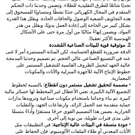
تحديًا شائعًا للطرق التقليدية للطلاء. وتضمن وحدتنا ذات التحكم
المتقدم في المجال الكهربائي جذبًا نشطًا ومتساويًا للمسحوق إلى
هذه التجاويف الصعبة الوصول والحافات الحادة. ويقلل هذا القدرة
بشكل كبير من الحاجة إلى إعادة العمل يدويًا، ويقلل من هدر
المواد، ويضمن إنهاءً مثاليًا من أول مرة حتى على الأشكال
الهندسية الأكثر تعقيدًا.
2. موثوقية قوية للبيئات الصناعية المُشددة
الدقة ضرورية للقطع الحساسة، لكن المتانة المستمرة أمر لا غنى
عنه في التصنيع الصناعي عالي الحجم. تم تصميم وحدتنا المدمجة
عالية الجهد لتحمل الظروف القاسية للتشغيل المستمر على
خطوط الإنتاج الآلية للأجهزة المنزلية والأثاث والمكونات
المعمارية.
• مصممة لتحقيق تشغيل مستمر دون انقطاع:
بالنسبة لخطوط
التجميع الآلية الكبيرة، تعني الأعطال غير المخطط لها خسائر مالية
كبيرة. تم بناء وحداتنا باستخدام مكونات صناعية وتزويدها بدارات
حماية متقدمة ضد الحمل الزائد، وارتفاعات الجهد، والتقلبات
الحرارية. يضمن هذا التصميم القوي خرجًا مستقرًا وأداءً متسقًا
على مدى فترات طويلة، من نوبة إلى أخرى.
• جودة متسقة في البيئات عالية الإنتاجية:
في التطبيقات مثل
الأثاث المعدني أو طلاء الملفات الألومنيوم، فإن الحفاظ على