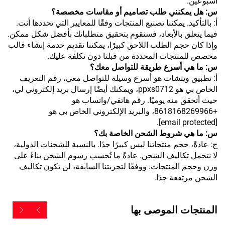
أسبوعين.
س: هل يمكنني طلب تصاميم أو مقاسات مخصصة؟
أ: بالتأكيد. يمكننا تصنيع المنتجات وفقًا للمعايير التي تحددها أنت.
فيما يتعلق بالأبعاد، فسنقوم بتحقيق متطلباتك بأفضل شكل ممكن.
وإذا كان حجم الطلب اللاحق كبيرًا، يمكننا تقديم خدمة إنشاء قالب
مخصص للمنتجات المحددة من قبلنا دون تكلفة عليك.
س: ما هي أسرع طريقة للتواصل معك؟
أ: تطبيق ويتشات هو أسرع وسيلة للتواصل معي، رقم التعريف
الخاص بي هو ppxs0712، ويمكنك أيضًا إرسال بريد إلكتروني لي،
حيث أتحقق منه يوميًا. رقم هاتفي/واتساب هو
+8618168269966، والبريد الإلكتروني الخاص بي هو
.
[email protected]
س: ما هي شروط الشحن الخاصة بك؟
ج: عادةً، حجم منتجاتنا ليس كبيرًا جدًا. بالنسبة للشحنات الدولية،
لا نتحمل تكاليف الشحن. عادةً ما تُحسب رسوم الشحن بناءً على
وزن وحجم المنتجات. ووفقًا لتجربتنا السابقة، لن تكون تكاليف
الشحن مرتفعة جدًا.
المنتجات الموصى بها