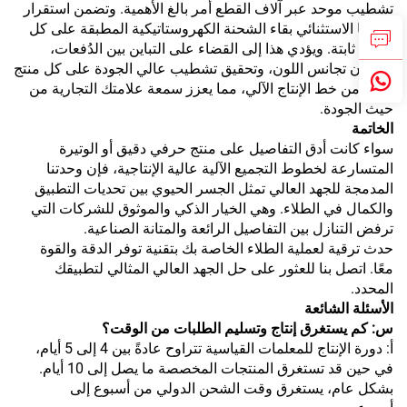
تشطيب موحد عبر آلاف القطع أمر بالغ الأهمية. وتضمن استقرار
وحدتنا الاستثنائي بقاء الشحنة الكهروستاتيكية المطبقة على كل
قطعة ثابتة. ويؤدي هذا إلى القضاء على التباين بين الدُفعات،
وضمان تجانس اللون، وتحقيق تشطيب عالي الجودة على كل منتج
يخرج من خط الإنتاج الآلي، مما يعزز سمعة علامتك التجارية من
حيث الجودة.
الخاتمة
سواء كانت أدق التفاصيل على منتج حرفي دقيق أو الوتيرة
المتسارعة لخطوط التجميع الآلية عالية الإنتاجية، فإن وحدتنا
المدمجة للجهد العالي تمثل الجسر الحيوي بين تحديات التطبيق
والكمال في الطلاء. وهي الخيار الذكي والموثوق للشركات التي
ترفض التنازل بين التفاصيل الرائعة والمتانة الصناعية.
حدث ترقية لعملية الطلاء الخاصة بك بتقنية توفر الدقة والقوة
معًا. اتصل بنا للعثور على حل الجهد العالي المثالي لتطبيقك
المحدد.
الأسئلة الشائعة
س: كم يستغرق إنتاج وتسليم الطلبات من الوقت؟
أ: دورة الإنتاج للمعلمات القياسية تتراوح عادةً بين 4 إلى 5 أيام،
في حين قد تستغرق المنتجات المخصصة ما يصل إلى 10 أيام.
بشكل عام، يستغرق وقت الشحن الدولي من أسبوع إلى