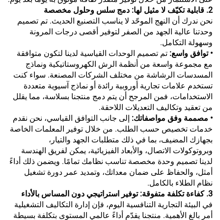
2. قابلية تكيّف لا مثيل لها: دمج سلس وحلول مخصصة
نحن ندرك أن النهج الموحّد لا يناسب التصنيع الحديث. تم تصميم
وحدتنا عالية الجهد من الصفر لتوفير أقصى درجات المرونة
وسهولة التكامل.
• توافق واسع:
تم تصميم الوحدات القياسية لدينا لتكون متوافقة
مع مجموعة واسعة من أنظمة الرش الكهروستاتيكية ونماذج
المسدسات الرشاشة من مختلف الشركات المصنعة. سواء كنت
تستخدم علامات تجارية أوروبية رائدة أو نماذج آسيوية متعددة
الاستخدامات، فمن المرجح أن يتم دمج منتجنا بسلاسة، مما يقلل
من تعقيد وتكاليف التعديلات اللاحقة.
• مصممة وفق مواصفاتك:
إلى جانب التوافق القياسي، نحن نقدم
خدمات تخصيص حسب الطلب. من خلال توفير المعلمات الخاصة
بجهازك المضيف، بما في ذلك متطلبات الجهد والتيار،
وبروتوكولات الاتصال، والأبعاد الفيزيائية، يمكن لفريق الهندسة
لدينا تصميم وحدة مخصصة تناسب نظامك تمامًا. ويضمن ذلك أداءً
أمثل، والحفاظ على ضمان معداتك، وتمديد عمر دورة تشغيل
نظام الطلاء بالكامل.
3. كفاءة تكلفة متفوقة: توفير استراتيجي دون المساس بالأداء
في البيئة التجارية التنافسية اليوم، فإن إدارة التكاليف التشغيلية
أمر بالغ الأهمية. منتجنا يقدّم أداءً عالمي المستوى بتكلفة بسيطة