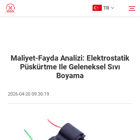
TR
Ana Sayfa
Ara
Ürünler
Maliyet-Fayda Analizi: Elektrostatik
Püskürtme Ile Geleneksel Sıvı
Boyama
Hakkımızda
2026-04-20 09:30:19
Davalar
Blog
Bize Ulaşın