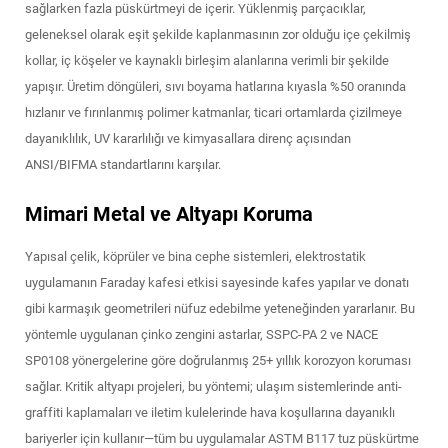
sağlarken fazla püskürtmeyi de içerir. Yüklenmiş parçacıklar,
geleneksel olarak eşit şekilde kaplanmasının zor olduğu içe çekilmiş
kollar, iç köşeler ve kaynaklı birleşim alanlarına verimli bir şekilde
yapışır. Üretim döngüleri, sıvı boyama hatlarına kıyasla %50 oranında
hızlanır ve fırınlanmış polimer katmanlar, ticari ortamlarda çizilmeye
dayanıklılık, UV kararlılığı ve kimyasallara direnç açısından
ANSI/BIFMA standartlarını karşılar.
Mimari Metal ve Altyapı Koruma
Yapısal çelik, köprüler ve bina cephe sistemleri, elektrostatik
uygulamanın Faraday kafesi etkisi sayesinde kafes yapılar ve donatı
gibi karmaşık geometrileri nüfuz edebilme yeteneğinden yararlanır. Bu
yöntemle uygulanan çinko zengini astarlar, SSPC-PA 2 ve NACE
SP0108 yönergelerine göre doğrulanmış 25+ yıllık korozyon koruması
sağlar. Kritik altyapı projeleri, bu yöntemi; ulaşım sistemlerinde anti-
graffiti kaplamaları ve iletim kulelerinde hava koşullarına dayanıklı
bariyerler için kullanır—tüm bu uygulamalar ASTM B117 tuz püskürtme