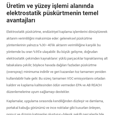
Üretim ve yüzey işlemi alanında
elektrostatik püskürtmenin temel
avantajları
Elektrostatik püskürtme, endüstriyel kaplama işlemlerini dönüştürerek
aktarım verimliliğini maksimize eder: geleneksel püskürtme
yöntemlerinin yalnızca %30–40'lık aktarım verimliliğine karşılık bu
yöntemde bu oran %95'e ulaşabilir. Bu büyük gelişme, doğrudan
elektrostatik çekimden kaynaklanır: yüklü parçacıklar topraklanmış alt
tabakalara çekilir; böylece havada dağılan fazladan püskürtme
(overspray) minimuma indirilir ve geri kazanılan toz tamamen yeniden
kullanılabilir hale gelir. Bu süreç tamamen VOC emisyonlarını ortadan
kaldırır ve kaplama kalitesinden ödün vermeden EPA ve AB REACH
düzenlemelerine uyum sağlamayı destekler.
Kaplamalar, uygulama sırasında kendiliğinden düzleşir ve damlama,
portakal kabuğu görünümü ve ince noktalar gibi kusurları önleyen,
porsuz ve düzgün katmanlar oluşturur—bileşik şekilli parçalarda bile.