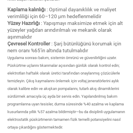
Kaplama kalınlığı
: Optimal dayanıklılık ve maliyet
verimliliği için 60–120 μm hedeflenmelidir
Yüzey Hazırlığı
: Yapışmayı maksimize etmek için alt
yüzeyler yağdan arındırılmalı ve mekanik olarak
aşınmalıdır
Çevresel Kontroller
: Şarj bütünlüğünü korumak için
nem oranı %65’in altında tutulmalıdır
Uygulama sonrası bakım, sistemin ömrünü ve güvenilirliğini uzatır.
Püskürtme uçlarını tıkanmalar açısından günlük olarak kontrol edin;
elektrotları haftalık olarak üretici tarafından onaylanmış çözücülerle
temizleyin. Çıkış kaymalarını önlemek için voltaj jeneratörlerini aylık
olarak kalibre edin ve akışkan pompalarını, tutarlı akış dinamiklerini
sürdürmek amacıyla üç ayda bir servis edin. Yapılandırılmış bakım
programlarına uyan tesisler, durma süresinde %40 azalma ve kaplama
kusurlarında yıllık %57 azalma bildirmiştir—bu da disiplinli uygulamanın
elektrostatik püskürtmenin tamamen fizik temelli potansiyelini nasıl
ortaya çıkardığını göstermektedir.