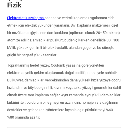
Fizik
Elektrostatik sıvılaşma
hassas ve verimli kaplama uygulaması elde
etmek için elektrik yükünden yararlanır. Sıvı kaplama malzemesi, özel
bir nozül aracılığıyla ince damlacıklara (optimum olarak 20–50 mikron)
atomize edilir. Damlacıklar püskürtücüden çıkarken genellikle 30–100
kV’lik yüksek gerilimli bir elektrostatik alandan geçer ve bu süreçte
güçlü bir negatif yük kazanırlar.
Topraklanmış hedef yüzey, Coulomb yasasına göre yönetilen
elektromanyetik çekim oluşturacak doğal pozitif potansiyele sahiptir.
Bu kuvvet, damlacıkları yerçekiminden daha yüksek hızla yüzeye doğru
hızlandırır ve böylece girintili, kıvrımlı veya arka yüzeyli geometriler dahil
olmak üzere tam kaplama sağlar. Aynı zamanda aynı yüklü damlacıklar
birbirini iter; bu durum birleşmeyi en aza indirir, homojen sis dağılımını
destekler ve geleneksel yöntemlere kıyasla aşırı püskürtmeyi %60–
%80 oranında azaltır.