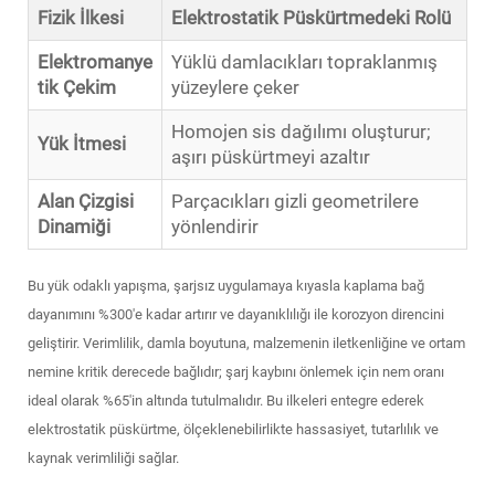
Fizik İlkesi
Elektrostatik Püskürtmedeki Rolü
Elektromanye
Yüklü damlacıkları topraklanmış
tik Çekim
yüzeylere çeker
Homojen sis dağılımı oluşturur;
Yük İtmesi
aşırı püskürtmeyi azaltır
Alan Çizgisi
Parçacıkları gizli geometrilere
Dinamiği
yönlendirir
Bu yük odaklı yapışma, şarjsız uygulamaya kıyasla kaplama bağ
dayanımını %300'e kadar artırır ve dayanıklılığı ile korozyon direncini
geliştirir. Verimlilik, damla boyutuna, malzemenin iletkenliğine ve ortam
nemine kritik derecede bağlıdır; şarj kaybını önlemek için nem oranı
ideal olarak %65'in altında tutulmalıdır. Bu ilkeleri entegre ederek
elektrostatik püskürtme, ölçeklenebilirlikte hassasiyet, tutarlılık ve
kaynak verimliliği sağlar.