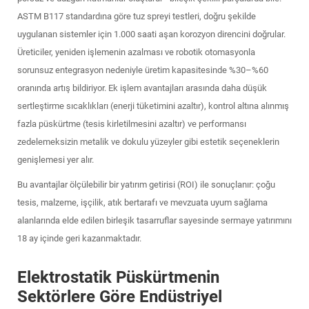
ASTM B117 standardına göre tuz spreyi testleri, doğru şekilde
uygulanan sistemler için 1.000 saati aşan korozyon direncini doğrular.
Üreticiler, yeniden işlemenin azalması ve robotik otomasyonla
sorunsuz entegrasyon nedeniyle üretim kapasitesinde %30–%60
oranında artış bildiriyor. Ek işlem avantajları arasında daha düşük
sertleştirme sıcaklıkları (enerji tüketimini azaltır), kontrol altına alınmış
fazla püskürtme (tesis kirletilmesini azaltır) ve performansı
zedelemeksizin metalik ve dokulu yüzeyler gibi estetik seçeneklerin
genişlemesi yer alır.
Bu avantajlar ölçülebilir bir yatırım getirisi (ROI) ile sonuçlanır: çoğu
tesis, malzeme, işçilik, atık bertarafı ve mevzuata uyum sağlama
alanlarında elde edilen birleşik tasarruflar sayesinde sermaye yatırımını
18 ay içinde geri kazanmaktadır.
Elektrostatik Püskürtmenin
Sektörlere Göre Endüstriyel