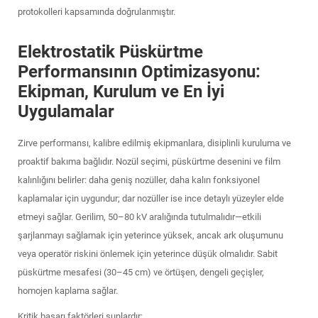
protokolleri kapsamında doğrulanmıştır.
Elektrostatik Püskürtme
Performansının Optimizasyonu:
Ekipman, Kurulum ve En İyi
Uygulamalar
Zirve performansı, kalibre edilmiş ekipmanlara, disiplinli kuruluma ve
proaktif bakıma bağlıdır. Nozül seçimi, püskürtme desenini ve film
kalınlığını belirler: daha geniş nozüller, daha kalın fonksiyonel
kaplamalar için uygundur; dar nozüller ise ince detaylı yüzeyler elde
etmeyi sağlar. Gerilim, 50–80 kV aralığında tutulmalıdır—etkili
şarjlanmayı sağlamak için yeterince yüksek, ancak ark oluşumunu
veya operatör riskini önlemek için yeterince düşük olmalıdır. Sabit
püskürtme mesafesi (30–45 cm) ve örtüşen, dengeli geçişler,
homojen kaplama sağlar.
Kritik başarı faktörleri şunlardır: