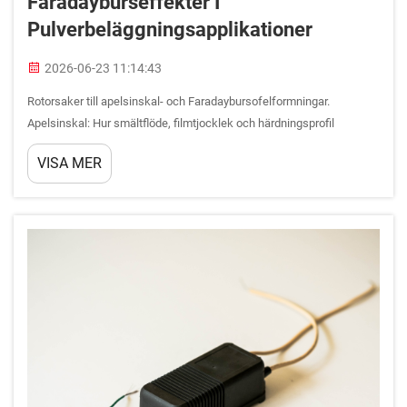
Faradayburseffekter I
Pulverbeläggningsapplikationer
2026-06-23 11:14:43
Rotorsaker till apelsinskal- och Faradaybursofelformningar.
Apelsinskal: Hur smältflöde, filmtjocklek och härdningsprofil
samverkar. Apelsinskalstruktur uppstår genom samverkan mellan
VISA MER
smältviskositeten under härdning, inkonsekvent filmtjocklek och
suboptimal ...