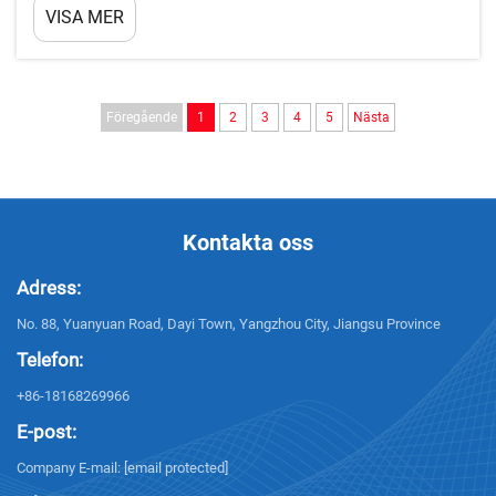
VISA MER
Vridkammarens konfiguration styr i grunden
luftflödesdynamiken&mda...
Föregående
1
2
3
4
5
Nästa
Kontakta oss
Adress:
No. 88, Yuanyuan Road, Dayi Town, Yangzhou City, Jiangsu Province
Telefon:
+86-18168269966
E-post:
Company E-mail:
[email protected]