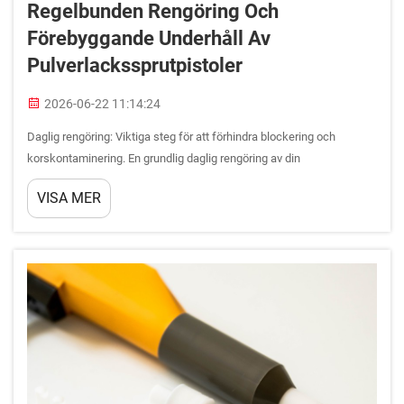
Regelbunden Rengöring Och
Förebyggande Underhåll Av
Pulverlackssprutpistoler
2026-06-22 11:14:24
Daglig rengöring: Viktiga steg för att förhindra blockering och
korskontaminering. En grundlig daglig rengöring av din
pulverlackssprutpistol förhindrar kostsamma driftstopp och fel i
VISA MER
ytbehandlingen. Kontaminerad utrustning orsakar 37 % av
tillämpningsfel, enligt bransch...