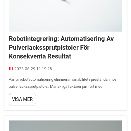
Robotintegrering: Automatisering Av
Pulverlackssprutpistoler För
Konsekventa Resultat
2026-06-29 11:19:28
Varför robotautomatisering eliminerar variabilitet i prestandan hos
pulverlackssprutpistoler. Mänskliga faktorer jämfört med
robotprecision: avstånd, vinkel och kontroll av pulverflödeshastighet.
VISA MER
Manuell pulverlackering introducerar inbyggd variabilitet på grund av
fysiologiska och...