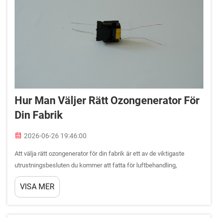
Hur Man Väljer Rätt Ozongenerator För
Din Fabrik
2026-06-26 19:46:00
Att välja rätt ozongenerator för din fabrik är ett av de viktigaste
utrustningsbesluten du kommer att fatta för luftbehandling,
vattenrening eller luktkontroll. En ozongenerator som är för liten
VISA MER
kommer inte att uppfylla dina behandlingsmål,...