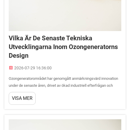
Vilka Är De Senaste Tekniska
Utvecklingarna Inom Ozongeneratorns
Design
2026-07-29 16:36:00
Ozongeneratorområdet har genomgått anmärkningsvärd innovation
under de senaste åren, drivet av ökad industriell efterfrågan och
miljöregleringar. Moderna ozongeneratorsystem inkluderar nu
VISA MER
sofistikerade teknologier som betydligt förbättrar effektivitet,
tillförlitlighet och energianvändning.