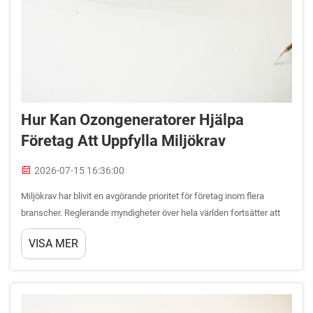
Hur Kan Ozongeneratorer Hjälpa
Företag Att Uppfylla Miljökrav
2026-07-15 16:36:00
Miljökrav har blivit en avgörande prioritet för företag inom flera
branscher. Reglerande myndigheter över hela världen fortsätter att
skärpa standarderna för luft- och vattenkvalitet, vilket kräver att
VISA MER
organisationer investerar i avancerade renningsteknologier.