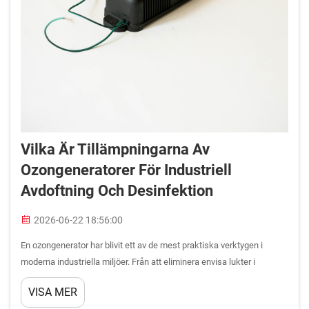
Vilka Är Tillämpningarna Av
Ozongeneratorer För Industriell
Avdoftning Och Desinfektion
2026-06-22 18:56:00
En ozongenerator har blivit ett av de mest praktiska verktygen i
moderna industriella miljöer. Från att eliminera envisa lukter i
tillverkningsanläggningar till att neutralisera skadliga
VISA MER
mikroorganismer i anläggningar för livsmedelsbearbetning spelar