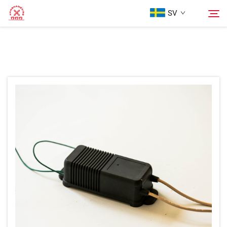
SV
Hemsida
Sök
Produkter
Om oss
Fall
Blogg
Kontakta Oss