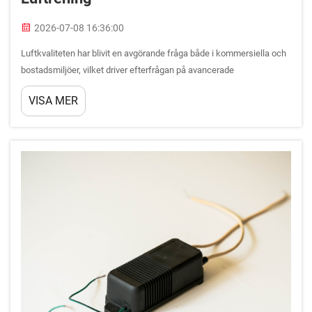
2026-07-08 16:36:00
Luftkvaliteten har blivit en avgörande fråga både i kommersiella och
bostadsmiljöer, vilket driver efterfrågan på avancerade
reningstekniker. En ozongenerator är en av de mest effektiva
VISA MER
teknikerna som finns idag för att eliminera luftb...