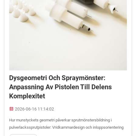
Dysgeometri Och Spraymönster:
Anpassning Av Pistolen Till Delens
Komplexitet
2026-06-16 11:14:02
Hur munstyckets geometri påverkar sprutmönstersbildning i
pulverlackssprutpistoler: Vridkammardesign och inloppsorientering
– effekter av axialt vs. tangentiellt flöde på mönstersymmetri.