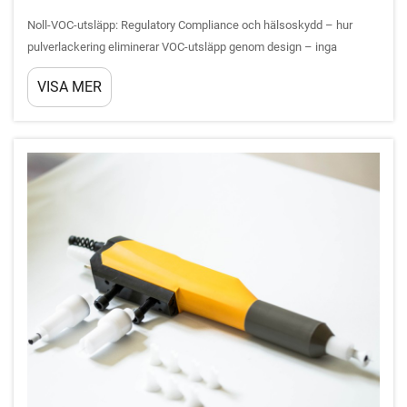
Noll-VOC-utsläpp: Regulatory Compliance och hälsoskydd – hur
pulverlackering eliminerar VOC-utsläpp genom design – inga
lösningsmedel, ingen avgasning. Till skillnad från
VISA MER
lösningsmedelsbaserade färger som släpper ut flyktiga organiska
föreningar (VOC) under appliceringen och ...