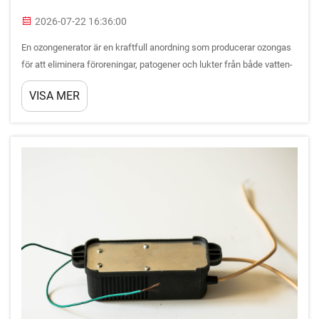
2026-07-22 16:36:00
En ozongenerator är en kraftfull anordning som producerar ozongas
för att eliminera föroreningar, patogener och lukter från både vatten-
och luftmiljöer. Industrier och anläggningar över hela världen förlitar
VISA MER
sig på ozongeneratorteknologi för att uppnå överlägsen rening och
desinficering.