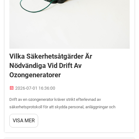
Vilka Säkerhetsåtgärder Är
Nödvändiga Vid Drift Av
Ozongeneratorer
2026-07-01 16:36:00
Drift av en ozongenerator kräver strikt efterlevnad av
säkerhetsprotokoll för att skydda personal, anläggningar och
utrustning från potentiella faror. Ozon är en mycket reaktiv
VISA MER
oxiderande agent som ger kraftfull desinficering och rening...