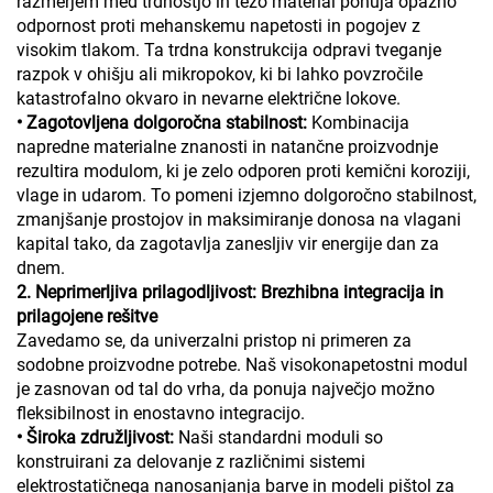
razmerjem med trdnostjo in težo material ponuja opazno
odpornost proti mehanskemu napetosti in pogojev z
visokim tlakom. Ta trdna konstrukcija odpravi tveganje
razpok v ohišju ali mikropokov, ki bi lahko povzročile
katastrofalno okvaro in nevarne električne lokove.
• Zagotovljena dolgoročna stabilnost:
Kombinacija
napredne materialne znanosti in natančne proizvodnje
rezultira modulom, ki je zelo odporen proti kemični koroziji,
vlage in udarom. To pomeni izjemno dolgoročno stabilnost,
zmanjšanje prostojov in maksimiranje donosa na vlagani
kapital tako, da zagotavlja zanesljiv vir energije dan za
dnem.
2. Neprimerljiva prilagodljivost: Brezhibna integracija in
prilagojene rešitve
Zavedamo se, da univerzalni pristop ni primeren za
sodobne proizvodne potrebe. Naš visokonapetostni modul
je zasnovan od tal do vrha, da ponuja največjo možno
fleksibilnost in enostavno integracijo.
• Široka združljivost:
Naši standardni moduli so
konstruirani za delovanje z različnimi sistemi
elektrostatičnega nanosanjanja barve in modeli pištol za