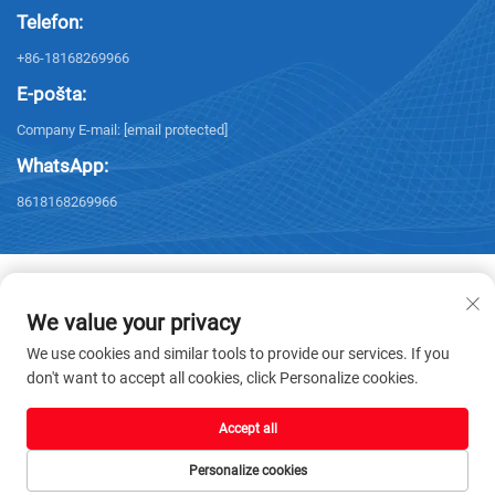
Telefon:
+86-18168269966
E-pošta:
Company E-mail:
[email protected]
WhatsApp:
8618168269966
We value your privacy
Avtorske pravice © 2026 Yangzhou Sanxing Technology CO.,LTD. Vse
We use cookies and similar tools to provide our services. If you
pravice pridržane. -
Politika zasebnosti
don't want to accept all cookies, click Personalize cookies.
Accept all
Personalize cookies