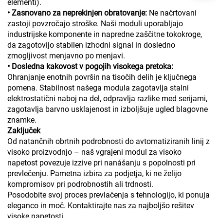
elementi).
• Zasnovano za neprekinjen obratovanje:
Ne načrtovani
zastoji povzročajo stroške. Naši moduli uporabljajo
industrijske komponente in napredne zaščitne tokokroge,
da zagotovijo stabilen izhodni signal in dosledno
zmogljivost menjavno po menjavi.
• Dosledna kakovost v pogojih visokega pretoka:
Ohranjanje enotnih površin na tisočih delih je ključnega
pomena. Stabilnost našega modula zagotavlja stalni
elektrostatični naboj na del, odpravlja razlike med serijami,
zagotavlja barvno usklajenost in izboljšuje ugled blagovne
znamke.
Zaključek
Od natančnih obrtnih podrobnosti do avtomatiziranih linij z
visoko proizvodnjo – naš vgrajeni modul za visoko
napetost povezuje izzive pri nanášanju s popolnosti pri
prevlečenju. Pametna izbira za podjetja, ki ne želijo
kompromisov pri podrobnostih ali trdnosti.
Posodobite svoj proces prevlačenja s tehnologijo, ki ponuja
eleganco in moč. Kontaktirajte nas za najboljšo rešitev
visoke napetosti.