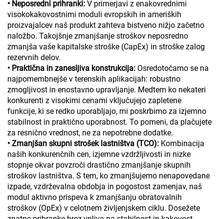
• Neposredni prihranki:
V primerjavi z enakovrednimi
visokokakovostnimi moduli evropskih in ameriških
proizvajalcev naš produkt zahteva bistveno nižjo začetno
naložbo. Takojšnje zmanjšanje stroškov neposredno
zmanjša vaše kapitalske stroške (CapEx) in stroške zalog
rezervnih delov.
• Praktična in zanesljiva konstrukcija:
Osredotočamo se na
najpomembnejše v terenskih aplikacijah: robustno
zmogljivost in enostavno upravljanje. Medtem ko nekateri
konkurenti z visokimi cenami vključujejo zapletene
funkcije, ki se redko uporabljajo, mi poskrbimo za izjemno
stabilnost in praktično uporabnost. To pomeni, da plačujete
za resnično vrednost, ne za nepotrebne dodatke.
• Zmanjšan skupni strošek lastništva (TCO):
Kombinacija
naših konkurenčnih cen, izjemne vzdržljivosti in nizke
stopnje okvar povzroči drastično zmanjšanje skupnih
stroškov lastništva. S tem, ko zmanjšujemo nenapovedane
izpade, vzdrževalna obdobja in pogostost zamenjav, naš
modul aktivno prispeva k zmanjšanju obratovalnih
stroškov (OpEx) v celotnem življenjskem ciklu. Dosežete
znatne prihranke brez vpliva na stabilnost in kakovost