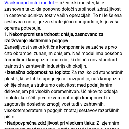
Visokonapetostni modul
—inženirski mojster, ki je
zasnovan tako, da ponovno določi stabilnost, združljivost
in cenovno učinkovitost v vaših operacijah. To ni le še ena
sestavna enota; gre za strategično nadgradnjo, ki jo vaša
oprema potrebuje.
1. Nekompromisna trdnost: ohišje, zasnovano za
izdrževanje ekstremnih pogojev
Zanesljivost vsake kritične komponente se začne s prvo
črto obrambe: zunanjim ohišjem. Naš modul ima posebno
formulirani kompozitni material, ki določa nov standard
trajnosti v zahtevnih industrijskih okoljih.
• Izenačna odpornost na toploto:
Za razliko od standardnih
plastik, ki se lahko upognejo ali razgradijo, naš kompozitni
ohišje ohranja strukturno celovitost med podaljšanim
delovanjem pri visokih obremenitvah. Učinkovito oddaja
toploto, kar ščiti pred okvaro notranjih komponent in
zagotavlja dosledno zmogljivost tudi v zahtevnih,
visokotemperaturnih pogojih znotraj sestavov razpršilnih
pištol.
• Nadpovprečna zdržljivost pri visokem tlaku:
Z izjemnim