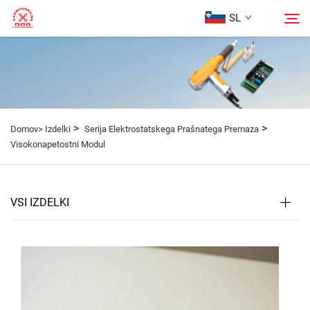
SL
Domača Stran
Iskanje
Izdelki
>
>
Domov>
Izdelki
Serija Elektrostatskega Prašnatega Premaza
Visokonapetostni Modul
O Nas
VSI IZDELKI
Primeri
Blog
Kontaktirajte nas