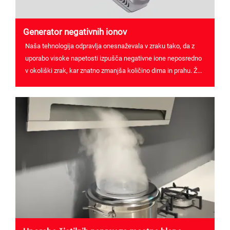
Generator negativnih ionov
Naša tehnologija odpravlja onesnaževala v zraku tako, da z
uporabo visoke napetosti izpušča negativne ione neposredno
v okoliški zrak, kar znatno zmanjša količino dima in prahu. Že
desetletja smo zaupanja vreden partner podjetja FAW-
Volkswagen v Kitajski, d...