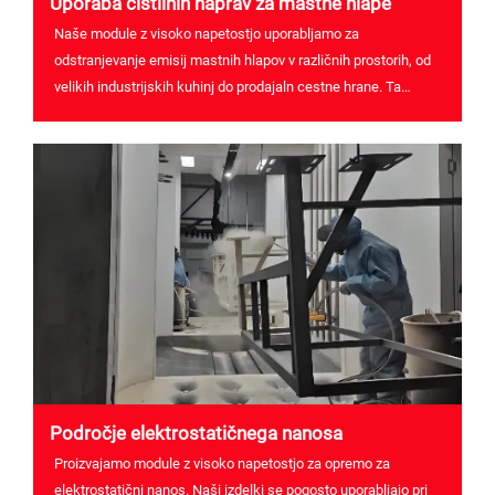
Uporaba čistilnih naprav za mastne hlape
Naše module z visoko napetostjo uporabljamo za
odstranjevanje emisij mastnih hlapov v različnih prostorih, od
velikih industrijskih kuhinj do prodajaln cestne hrane. Ta
aplikacija prispeva k varstvu okolja in zmanjšanju zračnega
onesnaženja za čistejši zrak.
Področje elektrostatičnega nanosа
Proizvajamo module z visoko napetostjo za opremo za
elektrostatični nanos. Naši izdelki se pogosto uporabljajo pri