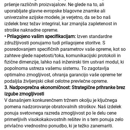
pršenje različnih proizvajalcev. Ne glede na to, ali
uporabljate glavne evropske blagovne znamke ali
univerzalne azijske modele, je verjetno, da se bo naš
izdelek brez težav integriral, kar zmanjša zapletenost in
stroške naknadne opreme.
• Prilagojeno vašim specifikacijam:
Izven standardne
združljivosti ponujamo tudi prilagojene storitve. S
posredovanjem specifičnih parametrov vaše opreme, kot so
zahteve glede napetosti/toka, komunikacijski protokoli in
fizične dimenzije, lahko naš inženirski tim ustvari modul, ki
popolnoma ustreza vašemu sistemu. To zagotavlja
optimalno zmogljivost, ohranja garancijo vaše opreme ter
podaljša življenjski cikel celotne prevlečne opreme.
3. Nadpovprečna ekonomičnost: Strategične prihranke brez
izgube zmogljivosti
V današnjem konkurenčnem tržnem okolju je ključnega
pomena nadzorovanje obratovalnih stroškov. Naš izdelek
ponuja svetovnega razreda zmogljivost po le delu cene
primerljivih visokokakovostnih rešitev in s tem ponuja zelo
privlačno vrednostno ponudbo, ki je težko zanemariti.