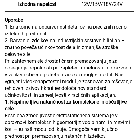
Izhodna napetost
12V/15V/18V/24V
Uporabe
1. Enakomerna pobarvanost detajlov na preciznih ročno
izdelanih predmetih
2. Barvanje izdelkov na industrijskih sestavnih linijah –
znatno poveča učinkovitost dela in zmanjša stroške
delovne sile
Pri zahtevnem elektrostatičnem premazovanju je za
doseganje popolnosti pri zapleteni umetnosti in proizvodnji
v velikem obsegu potreben visokozmogljiv modul. Naš
vgrajeni visokonapetostni modul je zasnovan za reševanje
teh dveh izzivov hkrati ter določa nov standard
učinkovitosti in zanesljivosti v različnih aplikacijah.
1. Neprimerljiva natančnost za kompleksne in občutljive
dele
Resnična zmogljivost elektrostatičnega sistema je v
obravnavi kompleksnih geometrij z vdolbinami in mrtvimi
koti – tu naš modul odlikuje. Omogoča vam ključno
prednost pri premazovanju natančnih izdelkov,