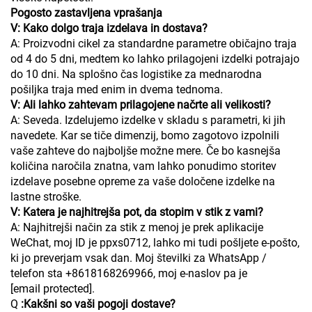
Pogosto zastavljena vprašanja
V: Kako dolgo traja izdelava in dostava?
A: Proizvodni cikel za standardne parametre običajno traja
od 4 do 5 dni, medtem ko lahko prilagojeni izdelki potrajajo
do 10 dni. Na splošno čas logistike za mednarodna
pošiljka traja med enim in dvema tednoma.
V: Ali lahko zahtevam prilagojene načrte ali velikosti?
A: Seveda. Izdelujemo izdelke v skladu s parametri, ki jih
navedete. Kar se tiče dimenzij, bomo zagotovo izpolnili
vaše zahteve do najboljše možne mere. Če bo kasnejša
količina naročila znatna, vam lahko ponudimo storitev
izdelave posebne opreme za vaše določene izdelke na
lastne stroške.
V: Katera je najhitrejša pot, da stopim v stik z vami?
A: Najhitrejši način za stik z menoj je prek aplikacije
WeChat, moj ID je ppxs0712, lahko mi tudi pošljete e-pošto,
ki jo preverjam vsak dan. Moj številki za WhatsApp /
telefon sta +8618168269966, moj e-naslov pa je
[email protected]
.
Q
:Kakšni so vaši pogoji dostave?