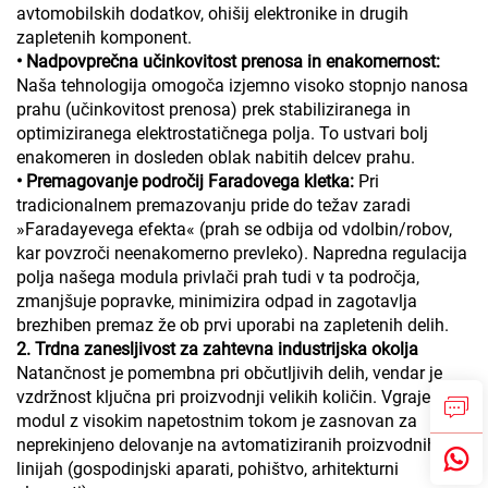
avtomobilskih dodatkov, ohišij elektronike in drugih
zapletenih komponent.
• Nadpovprečna učinkovitost prenosa in enakomernost:
Naša tehnologija omogoča izjemno visoko stopnjo nanosa
prahu (učinkovitost prenosa) prek stabiliziranega in
optimiziranega elektrostatičnega polja. To ustvari bolj
enakomeren in dosleden oblak nabitih delcev prahu.
• Premagovanje področij Faradovega kletka:
Pri
tradicionalnem premazovanju pride do težav zaradi
»Faradayevega efekta« (prah se odbija od vdolbin/robov,
kar povzroči neenakomerno prevleko). Napredna regulacija
polja našega modula privlači prah tudi v ta področja,
zmanjšuje popravke, minimizira odpad in zagotavlja
brezhiben premaz že ob prvi uporabi na zapletenih delih.
2. Trdna zanesljivost za zahtevna industrijska okolja
Natančnost je pomembna pri občutljivih delih, vendar je
vzdržnost ključna pri proizvodnji velikih količin. Vgrajeni
modul z visokim napetostnim tokom je zasnovan za
neprekinjeno delovanje na avtomatiziranih proizvodnih
linijah (gospodinjski aparati, pohištvo, arhitekturni