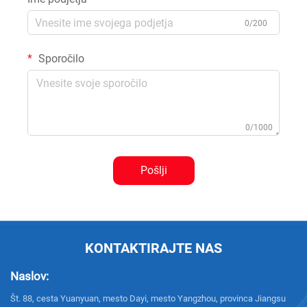
0/200
Sporočilo
0/1000
Pošlji
KONTAKTIRAJTE NAS
Naslov:
Št. 88, cesta Yuanyuan, mesto Dayi, mesto Yangzhou, provinca Jiangsu