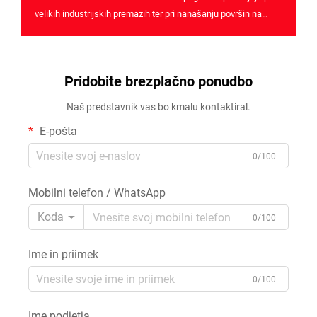
velikih industrijskih premazih ter pri nanašanju površin na
točnostne komponente, kar zagotavlja visoko učinkovitost in
znatno zmanjšanje dela ...
Pridobite brezplačno ponudbo
Naš predstavnik vas bo kmalu kontaktiral.
E-pošta
0/100
Mobilni telefon / WhatsApp
Koda
0/100
Ime in priimek
0/100
Ime podjetja