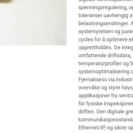
spenningsregulering, og
toleranser uavhengig a
belastningsendringer. 
systemytelsen og juste
cycles for å optimere e
opprettholdes. De inte
omfattende driftsdata, 
temperaturprofiler og fei
systemoptimalisering og
Fjernaksess via industri
overvåke og styre høys
applikasjoner fra sent
for fysiske inspeksjone
driften. Den digitale gr
kommunikasjonsstandar
Ethernet/IP, og sikrer