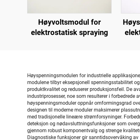
Høyvoltsmodul for
Høys
elektrostatisk spraying
elek
Høyspenningsmodulen for industrielle applikasjoner g
modulene tilbyr eksepsjonell spenningsstabilitet o
produktkvalitet og reduserer produksjonsfeil. De 
industriprosesser, noe som resulterer i forbedrede a
høyspenningsmoduler oppnår omformingsgrad over 90
designen til moderne moduler maksimerer plassutnytt
med tradisjonelle lineære strømforsyninger. Forbedr
deteksjon og nødavsluttningsfunksjoner som overgår
gjennom robust komponentvalg og strenge kvalitetste
Diagnostiske funksjoner gir sanntidsovervåking av 