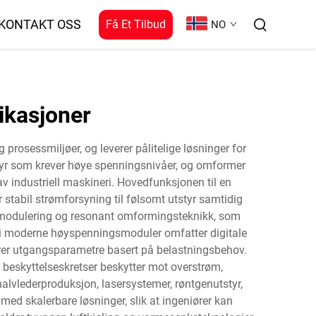
KONTAKT OSS
Få Et Tilbud
NO
ikasjoner
rosessmiljøer, og leverer pålitelige løsninger for
tstyr som krever høye spenningsnivåer, og omformer
v industriell maskineri. Hovedfunksjonen til en
 stabil strømforsyning til følsomt utstyr samtidig
e-modulering og resonant omformingsteknikk, som
 i moderne høyspenningsmoduler omfatter digitale
rer utgangsparametre basert på belastningsbehov.
beskyttelseskretser beskytter mot overstrøm,
alvlederproduksjon, lasersystemer, røntgenutstyr,
ed skalerbare løsninger, slik at ingeniører kan