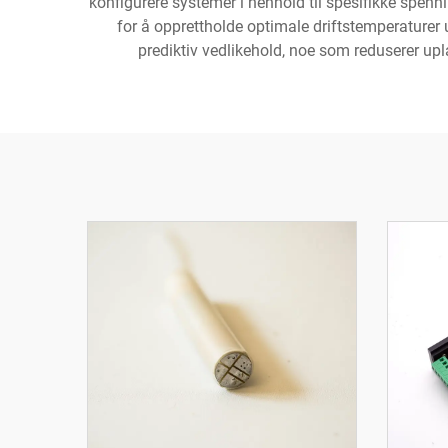
konfigurere systemer i henhold til spesifikke spen
for å opprettholde optimale driftstemperaturer 
prediktiv vedlikehold, noe som reduserer upl