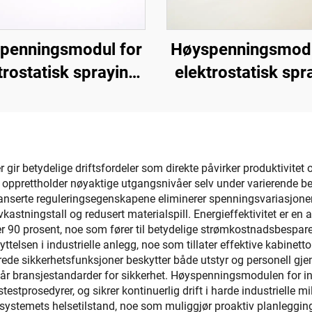
penningsmodul for
Høyspenningsmodu
trostatisk spraying
elektrostatisk spr
SX-108
KM-3-12V
ir betydelige driftsfordeler som direkte påvirker produktivitet 
g opprettholder nøyaktige utgangsnivåer selv under varierende b
avanserte reguleringsegenskapene eliminerer spenningsvariasj
vkastningstall og redusert materialspill. Energieffektivitet er en
 prosent, noe som fører til betydelige strømkostnadsbesparels
elsen i industrielle anlegg, noe som tillater effektive kabinet
ede sikkerhetsfunksjoner beskytter både utstyr og personell gjen
 bransjestandarder for sikkerhet. Høyspenningsmodulen for indus
stprosedyrer, og sikrer kontinuerlig drift i harde industrielle 
systemets helsetilstand, noe som muliggjør proaktiv planlegging