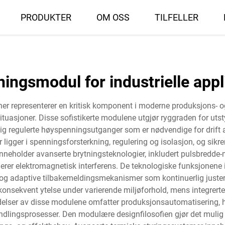
PRODUKTER
OM OSS
TILFELLER
ingsmodul for industrielle appl
r representerer en kritisk komponent i moderne produksjons- og p
situasjoner. Disse sofistikerte modulene utgjør ryggraden for u
tig regulerte høyspenningsutganger som er nødvendige for drift a
ligger i spenningsforsterkning, regulering og isolasjon, og sikrer
inneholder avanserte brytningsteknologier, inkludert pulsbredd
erer elektromagnetisk interferens. De teknologiske funksjonene
 og adaptive tilbakemeldingsmekanismer som kontinuerlig juste
nsekvent ytelse under varierende miljøforhold, mens integrerte 
delser av disse modulene omfatter produksjonsautomatisering, h
dlingsprosesser. Den modulære designfilosofien gjør det mulig m