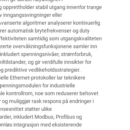
 opprettholder stabil utgang innenfor trange
v inngangssvingninger eller
Avanserte algoritmer analyserer kontinuerlig
rer automatisk brytefrekvenser og duty
ffektiviteten samtidig som utgangskvaliteten
grerte overvåkningsfunksjonene samler inn
inkludert spenningsnivåer, strømforbruk,
ltilstander, og gir verdifulle innsikter for
 prediktive vedlikeholdsstrategier.
elle Ethernet-protokoller lar teknikere
penningsmodulen for industrielle
rale kontrollrom, noe som reduserer behovet
r og muliggjør rask respons på endringer i
ensesnittet støtter ulike
der, inkludert Modbus, Profibus og
 sømløs integrasjon med eksisterende