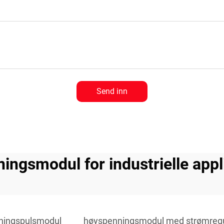
Send inn
ingsmodul for industrielle appl
ningspulsmodul
høyspenningsmodul med strømregu