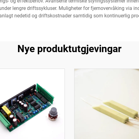
nings- og effektbehov. Avanserte termiske styringssystemer inne
under lengre driftssykluser. Muligheter for fjernovervåking via 
anlagt nedetid og driftskostnader samtidig som kontinuerlig produ
Nye produktutgjevingar