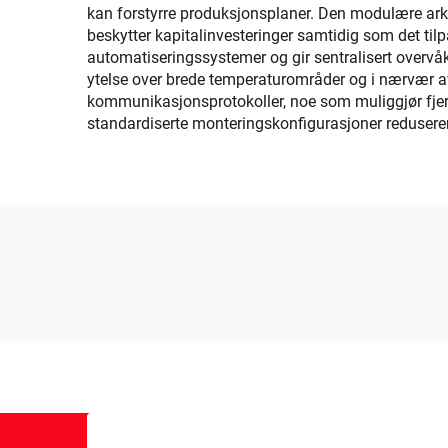
kan forstyrre produksjonsplaner. Den modulære arki
beskytter kapitalinvesteringer samtidig som det tilp
automatiseringssystemer og gir sentralisert overvå
ytelse over brede temperaturområder og i nærvær av 
kommunikasjonsprotokoller, noe som muliggjør fjern
standardiserte monteringskonfigurasjoner redusere