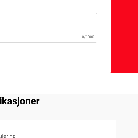
0/1000
ikasjoner
lering