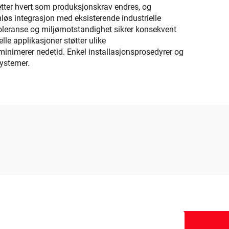
etter hvert som produksjonskrav endres, og
mløs integrasjon med eksisterende industrielle
toleranse og miljømotstandighet sikrer konsekvent
le applikasjoner støtter ulike
inimerer nedetid. Enkel installasjonsprosedyrer og
ystemer.