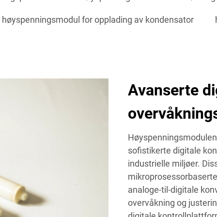
høyspenningsmodul for opplading av kondensator
Avanserte dig
overvåkning
Høyspenningsmodulen fo
sofistikerte digitale ko
industrielle miljøer. Di
mikroprosessorbaserte
analoge-til-digitale ko
overvåkning og justeri
digitale kontrollplattfo