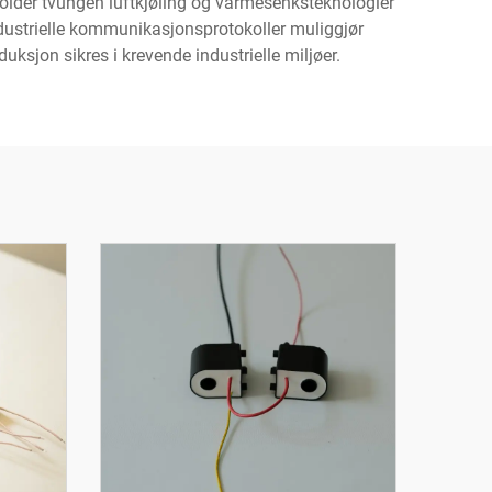
holder tvungen luftkjøling og varmesenksteknologier
industrielle kommunikasjonsprotokoller muliggjør
ksjon sikres i krevende industrielle miljøer.