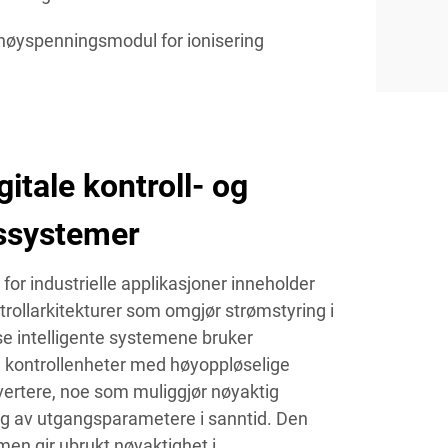
høyspenningsmodul for ionisering
itale kontroll- og
ssystemer
r industrielle applikasjoner inneholder
ntrollarkitekturer som omgjør strømstyring i
sse intelligente systemene bruker
 kontrollenheter med høyoppløselige
nvertere, noe som muliggjør nøyaktig
ng av utgangsparametere i sanntid. Den
rmen gir ubrukt nøyaktighet i