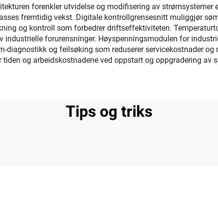
tekturen forenkler utvidelse og modifisering av strømsystemer 
asses fremtidig vekst. Digitale kontrollgrensesnitt muliggjør sø
kning og kontroll som forbedrer driftseffektiviteten. Temperatur
industrielle forurensninger. Høyspenningsmodulen for industriel
-diagnostikk og feilsøking som reduserer servicekostnader og m
r tiden og arbeidskostnadene ved oppstart og oppgradering av s
Tips og triks