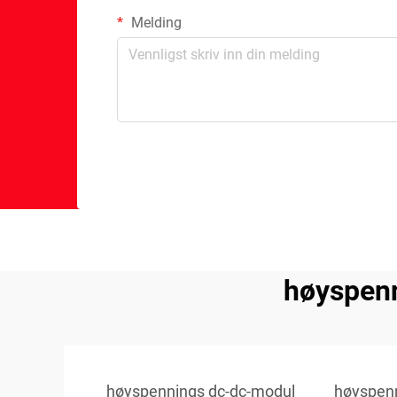
Melding
høyspenn
høyspennings dc-dc-modul
høyspen