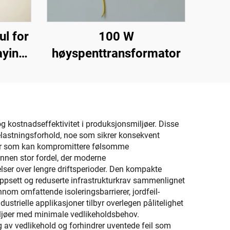
l for
100 W
aying
høyspenttransformator
og kostnadseffektivitet i produksjonsmiljøer. Disse
elastningsforhold, noe som sikrer konsekvent
oner som kan kompromittere følsomme
 annen stor fordel, der moderne
er over lengre driftsperioder. Den kompakte
toppsett og reduserte infrastrukturkrav sammenlignet
nom omfattende isoleringsbarrierer, jordfeil-
trielle applikasjoner tilbyr overlegen pålitelighet
miljøer med minimale vedlikeholdsbehov.
 av vedlikehold og forhindrer uventede feil som