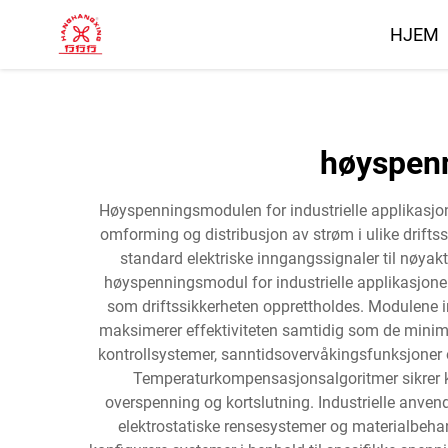
HJEM
høyspenn
Høyspenningsmodulen for industrielle applikasjone
omforming og distribusjon av strøm i ulike drifts
standard elektriske inngangssignaler til nøyak
høyspenningsmodul for industrielle applikasjoner 
som driftssikkerheten opprettholdes. Modulene 
maksimerer effektiviteten samtidig som de minim
kontrollsystemer, sanntidsovervåkingsfunksjoner
Temperaturkompensasjonsalgoritmer sikrer ko
overspenning og kortslutning. Industrielle anven
elektrostatiske rensesystemer og materialbehan