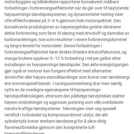
motorbyggere og bilteknikere rapporterer konsekvent målbare
forbedringer i forbrenningseffektivitet når de går over til høytytende
høyspennings-tændspolsystemer, og dynamometer-testing viser
ofte effektforøkelse på 3–8 % gjennom hele motorspektret. Den
konsekvente produksjonen av høyenergetiske gnister eliminerer
delvis forbrenning som fører til sløsing med drivstoff og dannelse av
karbonavleiringer, noe som resulterer i renere forbrenningskammer
og lengre levetid for motordeler. Denne forbedringen i
forbrenningseffektivitet fører direkte til bedre drivstofføkonomi, og
mange brukere opplever 5–12 % forbedring i mil per gallon etter
installasjon av høyspennings-tændspoler. Den økte energiutgangen
gjør også at motorer kan fungere effektivt med alternative
drivstoffer eller høyere etanolblandinger som krever mer tændenergi
enn konvensjonell bensin. I racingsammenheng drar man særlig
nytte av de overlegne egenskapene til høyspennings-
tændspolteknologien, ettersom den pålitelige tændytelsen støtter
høyere omdreininger og aggressiv justering som ville overbelaste
mindre kraftige tændsystemer. Teknologien viser seg spesielt
verdifull i turboladet og kompressordrevet utstyr, der økt
sylindertykk krever sterkere tændenergi for å sikre riktig
flammeutbredelse gjennom den komprimerte luft-
brennstoffblandingen.