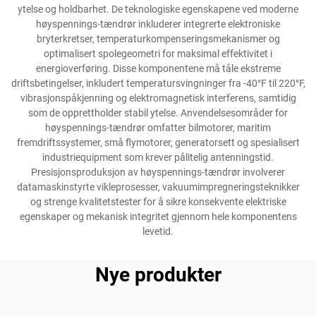
ytelse og holdbarhet. De teknologiske egenskapene ved moderne
høyspennings-tændrør inkluderer integrerte elektroniske
bryterkretser, temperaturkompenseringsmekanismer og
optimalisert spolegeometri for maksimal effektivitet i
energioverføring. Disse komponentene må tåle ekstreme
driftsbetingelser, inkludert temperatursvingninger fra -40°F til 220°F,
vibrasjonspåkjenning og elektromagnetisk interferens, samtidig
som de opprettholder stabil ytelse. Anvendelsesområder for
høyspennings-tændrør omfatter bilmotorer, maritim
fremdriftssystemer, små flymotorer, generatorsett og spesialisert
industriequipment som krever pålitelig antenningstid.
Presisjonsproduksjon av høyspennings-tændrør involverer
datamaskinstyrte vikleprosesser, vakuumimpregneringsteknikker
og strenge kvalitetstester for å sikre konsekvente elektriske
egenskaper og mekanisk integritet gjennom hele komponentens
levetid.
Nye produkter