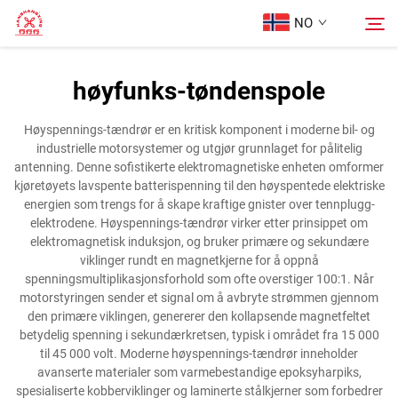
NO
høyfunks-tøndenspole
Hjem
Søk
Høyspennings-tændrør er en kritisk komponent i moderne bil- og
industrielle motorsystemer og utgjør grunnlaget for pålitelig
Produkter
antenning. Denne sofistikerte elektromagnetiske enheten omformer
kjøretøyets lavspente batterispenning til den høyspentede elektriske
energien som trengs for å skape kraftige gnister over tennplugg-
Om oss
elektrodene. Høyspennings-tændrør virker etter prinsippet om
elektromagnetisk induksjon, og bruker primære og sekundære
viklinger rundt en magnetkjerne for å oppnå
Tilfeller
spenningsmultiplikasjonsforhold som ofte overstiger 100:1. Når
motorstyringen sender et signal om å avbryte strømmen gjennom
den primære viklingen, genererer den kollapsende magnetfeltet
Kontakt Oss
betydelig spenning i sekundærkretsen, typisk i området fra 15 000
til 45 000 volt. Moderne høyspennings-tændrør inneholder
avanserte materialer som varmebestandige epoksyharpiks,
spesialiserte kobberviklinger og laminerte stålkjerner som forbedrer