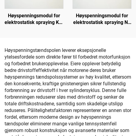
Høyspenningsmodul for
Høyspenningsmodul for
elektrostatisk spraying KCI
elektrostatisk spraying NX
1688A
1088T
Høyspenningstændspolen leverer eksepsjonelle
ytelsesfordele som direkte fører til forbedret motorfunksjon
og forbedret brukeropplevelse. Eiere opplever betydelig
bedre drivstoffeffektivitet når motorene deres bruker
høyspennings tændspolssystemer av høy kvalitet, ettersom
den konsekvente, kraftige gnistenergien sikrer fullstendig
forbrenning av drivstoff i hver sylindersyklus. Denne fulle
forbrenningen reduserer sløs med drivstoff og senker de
totale driftskostnadene, samtidig som skadelige utslipp
reduseres. Pålitelighetsfaktoren representerer en annen stor
fordel, ettersom moderne design av høyspennings
tændspoler eliminerer mange vanlige tennsystemfeil
gjennom robust konstruksjon og avanserte materialer som