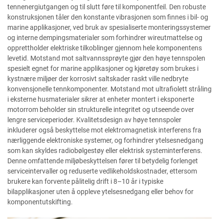
tennenergiutgangen og til slutt føre til komponentfeil. Den robuste
konstruksjonen tåler den konstante vibrasjonen som finnes i bil- og
marine applikasjoner, ved bruk av spesialiserte monteringssystemer
og interne dempingsmaterialer som forhindrer wireutmattelse og
opprettholder elektriske tilkoblinger gjennom hele komponentens
levetid. Motstand mot saltvannssprøyte gjør den høye tennspolen
spesielt egnet for marine applikasjoner og kjøretøy som brukes i
kystnære miljøer der korrosivt saltskader raskt ville nedbryte
konvensjonelle tennkomponenter. Motstand mot ultrafiolett stråling
i eksterne husmaterialer sikrer at enheter montert i eksponerte
motorrom beholder sin strukturelle integritet og utseende over
lengre serviceperioder. Kvalitetsdesign av høye tennspoler
inkluderer også beskyttelse mot elektromagnetisk interferens fra
nærliggende elektroniske systemer, og forhindrer ytelsesnedgang
som kan skyldes radiobølgestøy eller elektrisk systeminterferens.
Denne omfattende miljøbeskyttelsen fører til betydelig forlenget
serviceintervaller og reduserte vedlikeholdskostnader, ettersom
brukere kan forvente pålitelig drift i 8–10 år i typiske
bilapplikasjoner uten å oppleve ytelsesnedgang eller behov for
komponentutskifting.