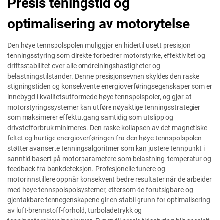
Presis teningstid og
optimalisering av motorytelse
Den høye tennspolspolen muliggjør en hidertil usett presisjon i
tenningsstyring som direkte forbedrer motorstyrke, effektivitet og
driftsstabilitet over alle omdreiningshastigheter og
belastningstilstander. Denne presisjonsevnen skyldes den raske
stigningstiden og konsekvente energioverføringsegenskaper som er
innebygd i kvalitetsutformede høye tennspolspoler, og gjør at
motorstyringssystemer kan utføre nøyaktige tenningsstrategier
som maksimerer effektutgang samtidig som utslipp og
drivstofforbruk minimeres. Den raske kollapsen av det magnetiske
feltet og hurtige energioverføringen fra den høye tennspolspolen
støtter avanserte tenningsalgoritmer som kan justere tennpunkt i
sanntid basert på motorparametere som belastning, temperatur og
feedback fra bankdeteksjon. Profesjonelle tunere og
motorinnstillere oppnår konsekvent bedre resultater når de arbeider
med høye tennspolspolsystemer, ettersom de forutsigbare og
gjentakbare tennegenskapene gir en stabil grunn for optimalisering
av luft-brennstoff-forhold, turboladetrykk og