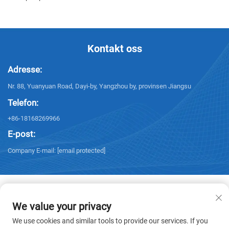
Kontakt oss
Adresse:
Nr. 88, Yuanyuan Road, Dayi-by, Yangzhou by, provinsen Jiangsu
Telefon:
+86-18168269966
E-post:
Company E-mail:
[email protected]
We value your privacy
Copyright © 2025 Yangzhou Sanxing Technology CO.,LTD. Alle rettigheter
We use cookies and similar tools to provide our services. If you