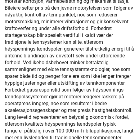
motstår korrosjon, varmebelastning og mekanisk slitasje.
Bileiere setter pris på den jevne motorytelsen som følger av
nøyaktig kontroll av tennpunktet, noe som reduserer
motorsmakking, minimerer vibrasjoner og gir konsekvent
kraftoverføring under alle driftsforhold. Forbedret
startegenskap blir spesielt verdifull i kaldt vær der
tradisjonelle tennsystemer kan slite, ettersom
høyspennings tændspolen genererer tilstrekkelig energi til å
antenne blandingen av drivstoff selv under utfordrende
forhold. Vedlikeholdsbehovet minker betraktelig
sammenlignet med eldre tennsystemteknologier, noe som
sparer både tid og penger for eiere som ikke lenger trenger
hyppige justeringer eller utskifting av tennkomponenter.
Forbedret gassresponstid som følger av høyspennings
tændspolssystemer gjør at motorer reagerer raskere på
operatørens inngrep, noe som resulterer i bedre
akselerasjonsegenskaper og mer presis hastighetskontroll.
Lang levetid representerer en betydelig økonomisk fordel,
ettersom kvalitets høyspennings tændspoler typisk
fungerer pålitelig i over 100 000 mil i bilapplikasjoner, langt
mer enn livslengden til tradisjonelle tennkomponenter.