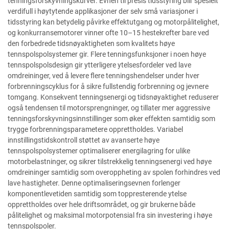
tenningsforskyvningskurver. Evnen til presis tidsstyring blir spesielt
verdifull i høytytende applikasjoner der selv små variasjoner i
tidsstyring kan betydelig påvirke effektutgang og motorpålitelighet,
og konkurransemotorer vinner ofte 10–15 hestekrefter bare ved
den forbedrede tidsnøyaktigheten som kvalitets høye
tennspolspolsystemer gir. Flere tenningsfunksjoner i noen høye
tennspolspolsdesign gir ytterligere ytelsesfordeler ved lave
omdreininger, ved å levere flere tenningshendelser under hver
forbrenningscyklus for å sikre fullstendig forbrenning og jevnere
tomgang. Konsekvent tenningsenergi og tidsnøyaktighet reduserer
også tendensen til motorsprengninger, og tillater mer aggressive
tenningsforskyvningsinnstillinger som øker effekten samtidig som
trygge forbrenningsparametere opprettholdes. Variabel
innstillingstidskontroll støttet av avanserte høye
tennspolspolsystemer optimaliserer energilagring for ulike
motorbelastninger, og sikrer tilstrekkelig tenningsenergi ved høye
omdreininger samtidig som overoppheting av spolen forhindres ved
lave hastigheter. Denne optimaliseringsevnen forlenger
komponentlevetiden samtidig som toppresterende ytelse
opprettholdes over hele driftsområdet, og gir brukerne både
pålitelighet og maksimal motorpotensial fra sin investering i høye
tennspolspoler.