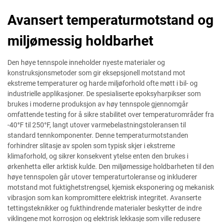
Avansert temperaturmotstand og
miljømessig holdbarhet
Den høye tennspole inneholder nyeste materialer og
konstruksjonsmetoder som gir eksepsjonell motstand mot
ekstreme temperaturer og harde miljøforhold ofte møtt i bil- og
industrielle applikasjoner. De spesialiserte epoksyharpikser som
brukes i moderne produksjon av høy tennspole gjennomgår
omfattende testing for å sikre stabilitet over temperaturområder fra
-40°F til 250°F, langt utover varmebelastningstoleransen til
standard tennkomponenter. Denne temperaturmotstanden
forhindrer slitasje av spolen som typisk skjer i ekstreme
klimaforhold, og sikrer konsekvent ytelse enten den brukes i
ørkenhetta eller arktisk kulde. Den miljømessige holdbarheten til den
høye tennspolen går utover temperaturtoleranse og inkluderer
motstand mot fuktighetstrengsel, kjemisk eksponering og mekanisk
vibrasjon som kan kompromittere elektrisk integritet. Avanserte
tettingsteknikker og fukthindrende materialer beskytter de indre
viklingene mot korrosjon og elektrisk lekkasje som ville redusere