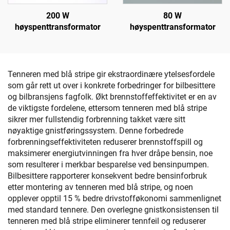
200 W
80 W
høyspenttransformator
høyspenttransformator
Tenneren med blå stripe gir ekstraordinære ytelsesfordele
som går rett ut over i konkrete forbedringer for bilbesittere
og bilbransjens fagfolk. Økt brennstoffeffektivitet er en av
de viktigste fordelene, ettersom tenneren med blå stripe
sikrer mer fullstendig forbrenning takket være sitt
nøyaktige gnistføringssystem. Denne forbedrede
forbrenningseffektiviteten reduserer brennstoffspill og
maksimerer energiutvinningen fra hver dråpe bensin, noe
som resulterer i merkbar besparelse ved bensinpumpen.
Bilbesittere rapporterer konsekvent bedre bensinforbruk
etter montering av tenneren med blå stripe, og noen
opplever opptil 15 % bedre drivstofføkonomi sammenlignet
med standard tennere. Den overlegne gnistkonsistensen til
tenneren med blå stripe eliminerer tennfeil og reduserer