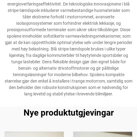
energioverføringseffektivitet. De teknologiske innovasjonene i blå
stripe-tændspole inkluderer varmebestandige husmaterialer som
tåler ekstreme forhold i motorrommet, avanserte
isolasjonssystemer som forhindrer elektrisk lekkasje, og
presisjonsutformede terminaler som sikrer sikre tilkoblinger. Disse
spolene inneholder sofistikerte varmeavledningsmekanismer, som
gjør at de kan opprettholde optimal ytelse selv under lengre perioder
med høy belastning. Blå stripe-tændspole brukes i ulike typer
kjøretøy, fra daglige kommuterbiler til høytytende sportsbiler og
tunge lastebiler. Dens fleksible design gjør den egnet både for
bensin- og alternativ drivstoffmotorer og gir pålitelige
tenningsløsninger for moderne bilbehov. Spolens kompakte
størrelse gjør den enkel å installere i trange motorrom, samtidig som
den beholder den robuste konstruksjonen som er nødvendig for
lang levetid og stabil ytelse i krevende bilmiljøer.
Nye produktutgjevingar