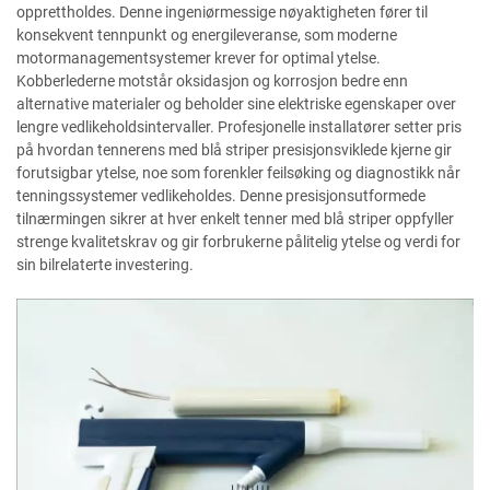
opprettholdes. Denne ingeniørmessige nøyaktigheten fører til
konsekvent tennpunkt og energileveranse, som moderne
motormanagementsystemer krever for optimal ytelse.
Kobberlederne motstår oksidasjon og korrosjon bedre enn
alternative materialer og beholder sine elektriske egenskaper over
lengre vedlikeholdsintervaller. Profesjonelle installatører setter pris
på hvordan tennerens med blå striper presisjonsviklede kjerne gir
forutsigbar ytelse, noe som forenkler feilsøking og diagnostikk når
tenningssystemer vedlikeholdes. Denne presisjonsutformede
tilnærmingen sikrer at hver enkelt tenner med blå striper oppfyller
strenge kvalitetskrav og gir forbrukerne pålitelig ytelse og verdi for
sin bilrelaterte investering.