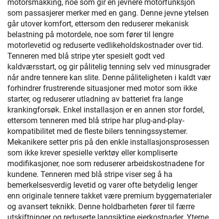
motorsmakking, noe som gir en jevnere motorfunksjon
som passasjerer merker med en gang. Denne jevne ytelsen
går utover komfort, ettersom den reduserer mekanisk
belastning på motordele, noe som fører til lengre
motorlevetid og reduserte vedlikeholdskostnader over tid.
Tenneren med blå stripe yter spesielt godt ved
kaldværsstart, og gir pålitelig tenning selv ved minusgrader
når andre tennere kan slite. Denne påliteligheten i kaldt vær
forhindrer frustrerende situasjoner med motor som ikke
starter, og reduserer utladning av batteriet fra lange
krankingforsøk. Enkel installasjon er en annen stor fordel,
ettersom tenneren med blå stripe har plug-and-play-
kompatibilitet med de fleste bilers tenningssystemer.
Mekanikere setter pris på den enkle installasjonsprosessen
som ikke krever spesielle verktøy eller kompliserte
modifikasjoner, noe som reduserer arbeidskostnadene for
kundene. Tenneren med blå stripe viser seg å ha
bemerkelsesverdig levetid og varer ofte betydelig lenger
enn originale tennere takket være premium byggematerialer
og avansert teknikk. Denne holdbarheten fører til færre
utskiftninger og reduserte langsiktige eierkostnader. Yterne