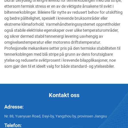
bidrar betydelig til lengre levetid for tennerkoblingen med blå stripe,
ettersom termisk stress er en av de viktigste årsakene til svikt i
biltennerkoblinger. Bileiere får nytte av redusert behov for utskifting
og bedre pålitelighet, spesielt i krevende bruksområder eller
ekstreme klimaforhold. Varmehåndteringssystemet opprettholder
også stabile elektriske egenskaper over ulike temperaturområder,
og sikrer dermed stabil tennenergi levering uavhengig av
omgivelsestemperatur eller motorens driftstemperatur.
Profesjonelle mekanikere setter pris på den termiske stabiliteten til
tennerkoblingen med blå stripe på grunn av dens forutsigbare
ytelse og reduserte sviktprosent i krevende bilapplikasjoner, noe
som gjør den til et ideelt valg for både standard- og ytelsesbiler.
Kontakt oss
Adresse:
Nr. 88, Yuanyuan Road, Dayi-by, Yangzhou by, provinsen Jiangsu
Telefon: