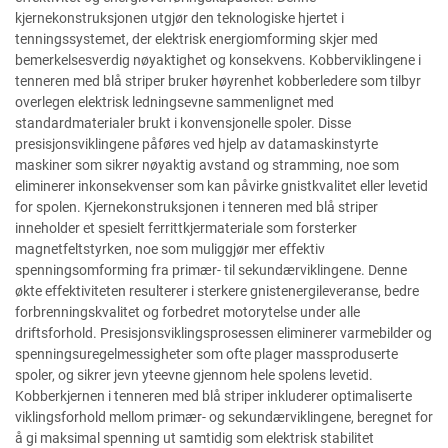
kjernekonstruksjonen utgjør den teknologiske hjertet i
tenningssystemet, der elektrisk energiomforming skjer med
bemerkelsesverdig nøyaktighet og konsekvens. Kobberviklingene i
tenneren med blå striper bruker høyrenhet kobberledere som tilbyr
overlegen elektrisk ledningsevne sammenlignet med
standardmaterialer brukt i konvensjonelle spoler. Disse
presisjonsviklingene påføres ved hjelp av datamaskinstyrte
maskiner som sikrer nøyaktig avstand og stramming, noe som
eliminerer inkonsekvenser som kan påvirke gnistkvalitet eller levetid
for spolen. Kjernekonstruksjonen i tenneren med blå striper
inneholder et spesielt ferrittkjermateriale som forsterker
magnetfeltstyrken, noe som muliggjør mer effektiv
spenningsomforming fra primær- til sekundærviklingene. Denne
økte effektiviteten resulterer i sterkere gnistenergileveranse, bedre
forbrenningskvalitet og forbedret motorytelse under alle
driftsforhold. Presisjonsviklingsprosessen eliminerer varmebilder og
spenningsuregelmessigheter som ofte plager massproduserte
spoler, og sikrer jevn yteevne gjennom hele spolens levetid.
Kobberkjernen i tenneren med blå striper inkluderer optimaliserte
viklingsforhold mellom primær- og sekundærviklingene, beregnet for
å gi maksimal spenning ut samtidig som elektrisk stabilitet