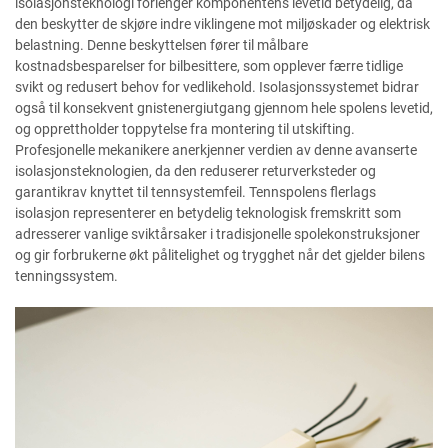
isolasjonsteknologi forlenger komponentens levetid betydelig, da
den beskytter de skjøre indre viklingene mot miljøskader og elektrisk
belastning. Denne beskyttelsen fører til målbare
kostnadsbesparelser for bilbesittere, som opplever færre tidlige
svikt og redusert behov for vedlikehold. Isolasjonssystemet bidrar
også til konsekvent gnistenergiutgang gjennom hele spolens levetid,
og opprettholder toppytelse fra montering til utskifting.
Profesjonelle mekanikere anerkjenner verdien av denne avanserte
isolasjonsteknologien, da den reduserer returverksteder og
garantikrav knyttet til tennsystemfeil. Tennspolens flerlags
isolasjon representerer en betydelig teknologisk fremskritt som
adresserer vanlige sviktårsaker i tradisjonelle spolekonstruksjoner
og gir forbrukerne økt pålitelighet og trygghet når det gjelder bilens
tenningssystem.