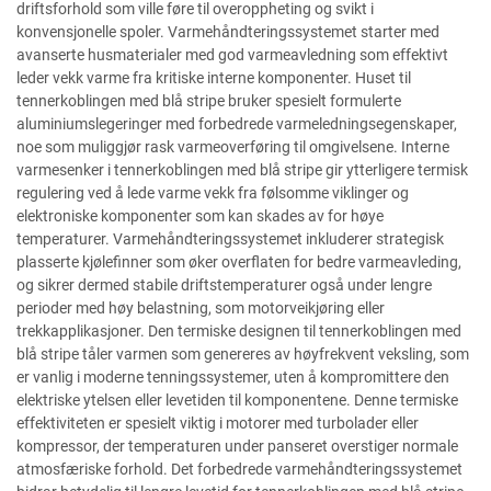
driftsforhold som ville føre til overoppheting og svikt i
konvensjonelle spoler. Varmehåndteringssystemet starter med
avanserte husmaterialer med god varmeavledning som effektivt
leder vekk varme fra kritiske interne komponenter. Huset til
tennerkoblingen med blå stripe bruker spesielt formulerte
aluminiumslegeringer med forbedrede varmeledningsegenskaper,
noe som muliggjør rask varmeoverføring til omgivelsene. Interne
varmesenker i tennerkoblingen med blå stripe gir ytterligere termisk
regulering ved å lede varme vekk fra følsomme viklinger og
elektroniske komponenter som kan skades av for høye
temperaturer. Varmehåndteringssystemet inkluderer strategisk
plasserte kjølefinner som øker overflaten for bedre varmeavleding,
og sikrer dermed stabile driftstemperaturer også under lengre
perioder med høy belastning, som motorveikjøring eller
trekkapplikasjoner. Den termiske designen til tennerkoblingen med
blå stripe tåler varmen som genereres av høyfrekvent veksling, som
er vanlig i moderne tenningssystemer, uten å kompromittere den
elektriske ytelsen eller levetiden til komponentene. Denne termiske
effektiviteten er spesielt viktig i motorer med turbolader eller
kompressor, der temperaturen under panseret overstiger normale
atmosfæriske forhold. Det forbedrede varmehåndteringssystemet