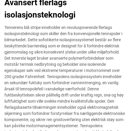
Avansert flerlags
isolasjonsteknologi
Tennerens blå stripe inneholder en revolusjonerende flerlags
isolasjonsteknologi som skiller den fra konvensjonelle tennspoler i
bilmarkedet. Dette sofistikerte isolasjonssystemet består av flere
beskyttende barrierelag som er designet for å forhindre elektrisk
gjennomslag og sikre konsekvent ytelse under ulike miljøforhold.
Det innerste laget bruker avanserte polymerforbindelser som
motstår termisk nedbrytning og beholder sine isolerende
egenskaper selv ved ekstreme temperaturer i motorrommet over
200 grader Fahrenheit. Tennspolens isolasjonssystem inneholder
en sekundær fuktsky som forhindrer vanninntrenging, en vanlig
årsak til tennspolefeil i vanskelige værforhold. Denne
fuktbeskyttelsen sikrer pålitelig drift under kraftig regn, snø og høy
luftfuktighet som ville svekke mindre kvalitetsfulle spoler. Den
flerlagsbaserte tilnærmingen inneholder også elektromagnetisk
skjerming som forhindrer forstyrrelser fra nærliggende elektroniske
komponenter, og sikrer ren gnistoverføring uten elektrisk støy som
kan påvirke motormanagementsystemer. Tennspolens