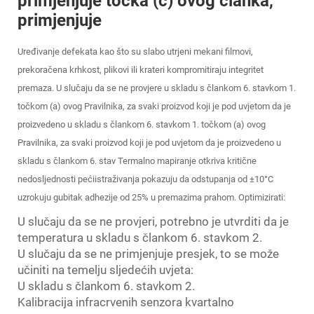
primjenjuje točka (c) ovog članka,
primjenjuje
Uređivanje defekata kao što su slabo utrjeni mekani filmovi,
prekoračena krhkost, plikovi ili krateri kompromitiraju integritet
premaza. U slučaju da se ne provjere u skladu s člankom 6. stavkom 1.
točkom (a) ovog Pravilnika, za svaki proizvod koji je pod uvjetom da je
proizvedeno u skladu s člankom 6. stavkom 1. točkom (a) ovog
Pravilnika, za svaki proizvod koji je pod uvjetom da je proizvedeno u
skladu s člankom 6. stav Termalno mapiranje otkriva kritične
nedosljednosti pećiistraživanja pokazuju da odstupanja od ±10°C
uzrokuju gubitak adhezije od 25% u premazima prahom. Optimizirati:
U slučaju da se ne provjeri, potrebno je utvrditi da je
temperatura u skladu s člankom 6. stavkom 2.
U slučaju da se ne primjenjuje presjek, to se može
učiniti na temelju sljedećih uvjeta:
U skladu s člankom 6. stavkom 2.
Kalibracija infracrvenih senzora kvartalno