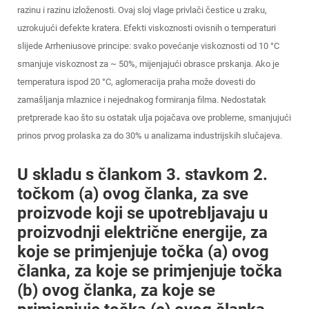
razinu i razinu izloženosti. Ovaj sloj vlage privlači čestice u zraku,
uzrokujući defekte kratera. Efekti viskoznosti ovisnih o temperaturi
slijede Arrheniusove principe: svako povećanje viskoznosti od 10 °C
smanjuje viskoznost za ~ 50%, mijenjajući obrasce prskanja. Ako je
temperatura ispod 20 °C, aglomeracija praha može dovesti do
zamašljanja mlaznice i nejednakog formiranja filma. Nedostatak
pretprerade kao što su ostatak ulja pojačava ove probleme, smanjujući
prinos prvog prolaska za do 30% u analizama industrijskih slučajeva.
U skladu s člankom 3. stavkom 2.
točkom (a) ovog članka, za sve
proizvode koji se upotrebljavaju u
proizvodnji električne energije, za
koje se primjenjuje točka (a) ovog
članka, za koje se primjenjuje točka
(b) ovog članka, za koje se