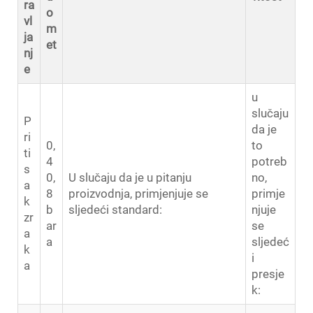
ra
o
vl
m
ja
et
nj
e
u
slučaju
P
da je
ri
0,
to
ti
4
potreb
s
0,
U slučaju da je u pitanju
no,
a
8
proizvodnja, primjenjuje se
primje
k
b
sljedeći standard:
njuje
zr
ar
se
a
a
sljedeć
k
i
a
presje
k: