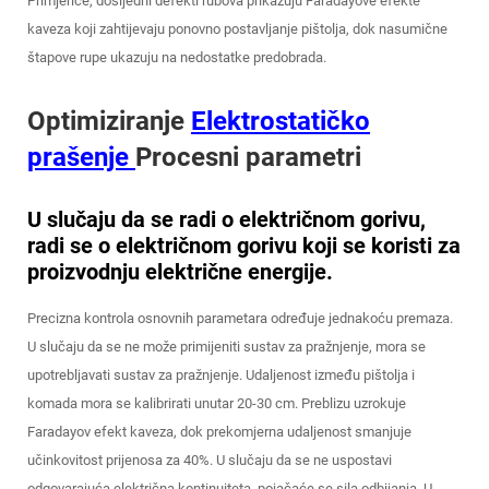
Primjerice, dosljedni defekti rubova prikazuju Faradayove efekte
kaveza koji zahtijevaju ponovno postavljanje pištolja, dok nasumične
štapove rupe ukazuju na nedostatke predobrada.
Optimiziranje
Elektrostatičko
prašenje
Procesni parametri
U slučaju da se radi o električnom gorivu,
radi se o električnom gorivu koji se koristi za
proizvodnju električne energije.
Precizna kontrola osnovnih parametara određuje jednakoću premaza.
U slučaju da se ne može primijeniti sustav za pražnjenje, mora se
upotrebljavati sustav za pražnjenje. Udaljenost između pištolja i
komada mora se kalibrirati unutar 20-30 cm. Preblizu uzrokuje
Faradayov efekt kaveza, dok prekomjerna udaljenost smanjuje
učinkovitost prijenosa za 40%. U slučaju da se ne uspostavi
odgovarajuća električna kontinuiteta, pojačaće se sila odbijanja. U