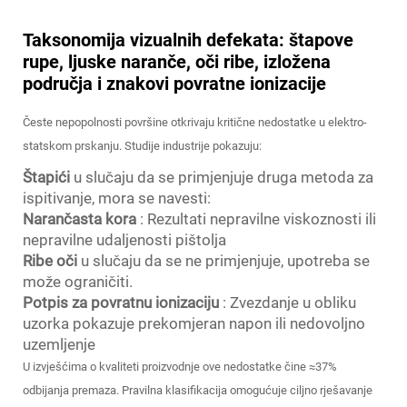
Taksonomija vizualnih defekata: štapove
rupe, ljuske naranče, oči ribe, izložena
područja i znakovi povratne ionizacije
Česte nepopolnosti površine otkrivaju kritične nedostatke u elektro-
statskom prskanju. Studije industrije pokazuju:
Štapići
u slučaju da se primjenjuje druga metoda za
ispitivanje, mora se navesti:
Narančasta kora
: Rezultati nepravilne viskoznosti ili
nepravilne udaljenosti pištolja
Ribe oči
u slučaju da se ne primjenjuje, upotreba se
može ograničiti.
Potpis za povratnu ionizaciju
: Zvezdanje u obliku
uzorka pokazuje prekomjeran napon ili nedovoljno
uzemljenje
U izvješćima o kvaliteti proizvodnje ove nedostatke čine ≈37%
odbijanja premaza. Pravilna klasifikacija omogućuje ciljno rješavanje