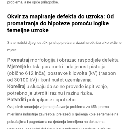
problema, a ne opće prilagodbe.
Okvir za mapiranje defekta do uzroka: Od
promatranja do hipoteze pomoću logike
temeljne uzroke
Sistematski dijagnostički pristup pretvara vizualna otkrića u korektivne
mjere:
Promatraj
morfologija i obrazac raspodjele defekta
Mjerenje
kritski parametri: udaljenost pištolja
(obično 612 inča), postavke kilovolta (kV) (raspon
od 30100 kV) i kontinuitet uzemljivanja
Koreliraj
u slučaju da se ne provede ispitivanje,
potrebno je utvrditi razinu i razinu rizika.
Potvrditi
prikupljanje i upotrebu:
Ovaj okvir smanjuje vrijeme rješavanja problema za 65% prema
mjerilima industrije završetka, prelazeći s rješenja koje se temelje na
pokušajima i pogrešama na rješenja temeljena na dokazima.