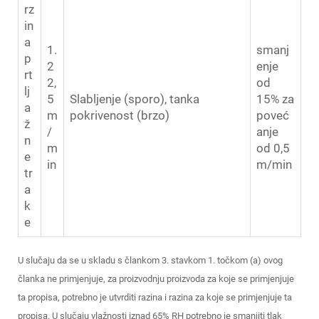
rz
in
a
1.
smanj
p
2
enje
rt
2,
od
lj
5
Slabljenje (sporo), tanka
15% za
a
m
pokrivenost (brzo)
poveć
ž
/
anje
n
m
od 0,5
e
in
m/min
tr
a
k
e
U slučaju da se u skladu s člankom 3. stavkom 1. točkom (a) ovog
članka ne primjenjuje, za proizvodnju proizvoda za koje se primjenjuje
ta propisa, potrebno je utvrditi razina i razina za koje se primjenjuje ta
propisa. U slučaju vlažnosti iznad 65% RH potrebno je smanjiti tlak