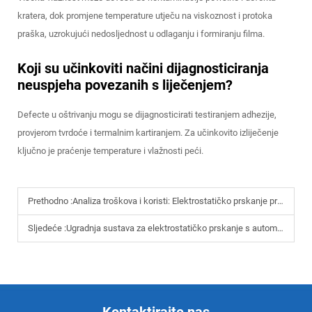
kratera, dok promjene temperature utječu na viskoznost i protoka
praška, uzrokujući nedosljednost u odlaganju i formiranju filma.
Koji su učinkoviti načini dijagnosticiranja
neuspjeha povezanih s liječenjem?
Defecte u oštrivanju mogu se dijagnosticirati testiranjem adhezije,
provjerom tvrdoće i termalnim kartiranjem. Za učinkovito izliječenje
ključno je praćenje temperature i vlažnosti peći.
Prethodno :
Analiza troškova i koristi: Elektrostatičko prskanje protiv tradicionalnog tekućeg bojenja
Sljedeće :
Ugradnja sustava za elektrostatičko prskanje s automatiziranim proizvodnim linijama