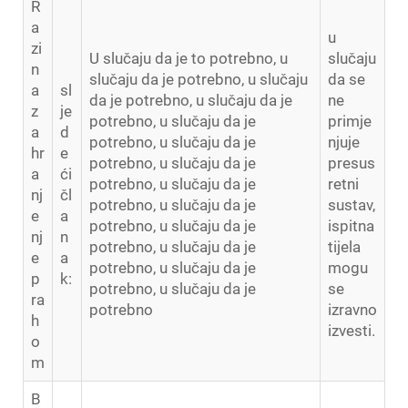
R
a
u
zi
U slučaju da je to potrebno, u
slučaju
n
slučaju da je potrebno, u slučaju
da se
a
sl
da je potrebno, u slučaju da je
ne
z
je
potrebno, u slučaju da je
primje
a
d
potrebno, u slučaju da je
njuje
hr
e
potrebno, u slučaju da je
presus
a
ći
potrebno, u slučaju da je
retni
nj
čl
potrebno, u slučaju da je
sustav,
e
a
potrebno, u slučaju da je
ispitna
nj
n
potrebno, u slučaju da je
tijela
e
a
potrebno, u slučaju da je
mogu
p
k:
potrebno, u slučaju da je
se
ra
potrebno
izravno
h
izvesti.
o
m
B