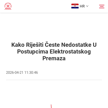
HR
Glavna stranica
Pretraživanje
Proizvodi
Kako Riješiti Česte Nedostatke U
Postupcima Elektrostatskog
Premaza
O nama
2026-04-21 11:30:46
Slučajevi
Blog
Kontaktiraj nas