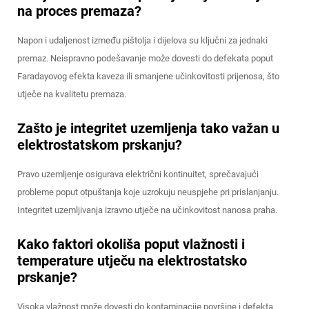
na proces premaza?
Napon i udaljenost između pištolja i dijelova su ključni za jednaki
premaz. Neispravno podešavanje može dovesti do defekata poput
Faradayovog efekta kaveza ili smanjene učinkovitosti prijenosa, što
utječe na kvalitetu premaza.
Zašto je integritet uzemljenja tako važan u
elektrostatskom prskanju?
Pravo uzemljenje osigurava električni kontinuitet, sprečavajući
probleme poput otpuštanja koje uzrokuju neuspjehe pri prislanjanju.
Integritet uzemljivanja izravno utječe na učinkovitost nanosa praha.
Kako faktori okoliša poput vlažnosti i
temperature utječu na elektrostatsko
prskanje?
Visoka vlažnost može dovesti do kontaminacije površine i defekta