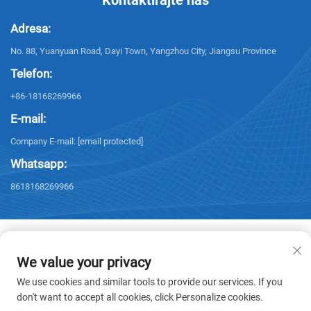
Kontaktirajte nas
Adresa:
No. 88, Yuanyuan Road, Dayi Town, Yangzhou City, Jiangsu Province
Telefon:
+86-18168269966
E-mail:
Company E-mail:
[email protected]
Whatsapp:
8618168269966
We value your privacy
Copyright © 2026 Yangzhou Sanxing Technology CO., LTD. Sva prava su
We use cookies and similar tools to provide our services. If you
rezervirana. -
Politika privatnosti
don't want to accept all cookies, click Personalize cookies.