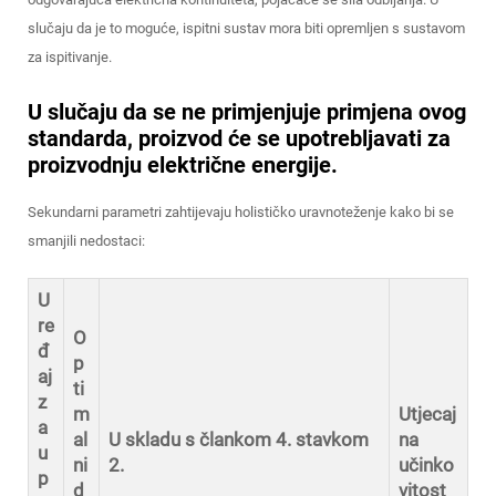
slučaju da je to moguće, ispitni sustav mora biti opremljen s sustavom
za ispitivanje.
U slučaju da se ne primjenjuje primjena ovog
standarda, proizvod će se upotrebljavati za
proizvodnju električne energije.
Sekundarni parametri zahtijevaju holističko uravnoteženje kako bi se
smanjili nedostaci:
U
re
O
đ
p
aj
ti
z
m
Utjecaj
a
al
U skladu s člankom 4. stavkom
na
u
ni
2.
učinko
p
d
vitost