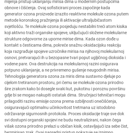
mijenja pristup uklanjanju mirisa dima u modernim postupcima
obnove i čišćenja. Ovaj sofisticirani proces započinje kada
generator ozona proizvede izrazito reaktivne molekule ozona putem
metode koronskog pražnjenja ili aktivacije ultraljubičastom
svjetlošću. Te molekule ozona posjeduju nestabilni treći atom kisika
koji aktivno traži organske spojeve, uključujući složene molekularne
strukture odgovorne za uporne mirise dima. Kada ozon dođe u
kontakt s česticama dima, pokreće snažnu oksidacijsku reakciju
koja razgrađuje spojeve uzročnike mirisa na njihovoj molekularnoj
osnovi, pretvarajući ih u bezopasne tvari poput ugljičnog dioksida i
vodene pare. Ova destrukcija na molekularnoj razini osigurava
potpuno uklanjanje, a ne privremeno gušenje neugodnih mirisa.
Tehnologija generatora ozona za miris dima sustavno djeluje po
cijelom tretiranom prostoru, pri čemu se molekule ozona prirodno
šire zrakom kako bi dosegle svaki kut, pukotinu i poroznu površinu
gdje bi se mogao nakupiti ostatak dima. Stručnjaci tehničari mogu
prilagoditi razinu emisije ozona prema ozbiljnosti onečišćenja,
osiguravajući optimalnu učinkovitost tretmana uz istodobno
održavanje sigurnosnih protokola. Proces oksidacije traje sve dok
svi dostupni organski spojevi ne budu neutralizirani, nakon čega
višak ozona prirodno prelazi u običan kisik, ostavljajući iza sebe čist,
bezmirisan zrak. Ovaj napredni pristup pokazuje se iznimno