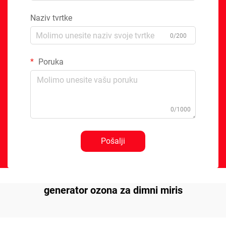
Naziv tvrtke
0/200
Poruka
0/1000
Pošalji
generator ozona za dimni miris