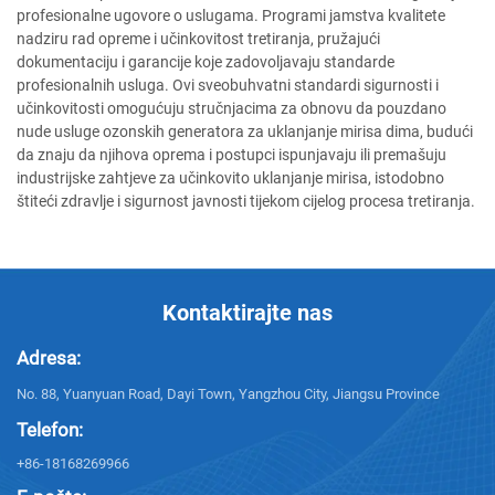
profesionalne ugovore o uslugama. Programi jamstva kvalitete
nadziru rad opreme i učinkovitost tretiranja, pružajući
dokumentaciju i garancije koje zadovoljavaju standarde
profesionalnih usluga. Ovi sveobuhvatni standardi sigurnosti i
učinkovitosti omogućuju stručnjacima za obnovu da pouzdano
nude usluge ozonskih generatora za uklanjanje mirisa dima, budući
da znaju da njihova oprema i postupci ispunjavaju ili premašuju
industrijske zahtjeve za učinkovito uklanjanje mirisa, istodobno
štiteći zdravlje i sigurnost javnosti tijekom cijelog procesa tretiranja.
Kontaktirajte nas
Adresa:
No. 88, Yuanyuan Road, Dayi Town, Yangzhou City, Jiangsu Province
Telefon:
+86-18168269966