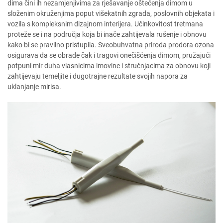
dima čini ih nezamjenjivima za rješavanje oštećenja dimom u
složenim okruženjima poput višekatnih zgrada, poslovnih objekata i
vozila s kompleksnim dizajnom interijera. Učinkovitost tretmana
proteže se i na područja koja bi inače zahtijevala rušenje i obnovu
kako bi se pravilno pristupila. Sveobuhvatna priroda prodora ozona
osigurava da se obrade čak i tragovi onečišćenja dimom, pružajući
potpuni mir duha vlasnicima imovine i stručnjacima za obnovu koji
zahtijevaju temeljite i dugotrajne rezultate svojih napora za
uklanjanje mirisa.