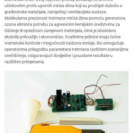
učinkovitim protiv upornih mirisa dima koji su prodrijeti duboko u
građevinske materijale, namještaj i ventilacijske sustave.
Molekularna preciznost tretmana mirisa dima pomoću generatora
ozona eliminira potrebu za agresivnim kemijskim sredstvima za
čišćenje ili opsežnom zamjenom materijala, čime je istodobno
ekološki prihvatljiv i ekonomičan. Kvalitetne jedinice imaju točne
vremenske kontrole i mogućnosti nadzora emisije, što omogućuje
operatorima prilagodbu parametara tretmana različitim scenarijima
onečišćenja, osiguravajući dosljedne i pouzdane rezultate u
različitim primjenama.