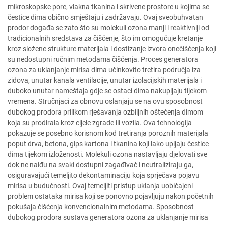
mikroskopske pore, vlakna tkanina i skrivene prostore u kojima se
čestice dima obično smještaju i zadržavaju. Ovaj sveobuhvatan
prodor događa se zato što su molekuli ozona manji i reaktivniji od
tradicionalnih sredstava za čišćenje, što im omogućuje kretanje
kroz složene strukture materijala i dostizanje izvora onečišćenja koji
su nedostupni ručnim metodama čišćenja. Proces generatora
ozona za uklanjanje mirisa dima učinkovito tretira područja iza
zidova, unutar kanala ventilacije, unutar izolacijskih materijala i
duboko unutar nameštaja gdje se ostaci dima nakupljaju tijekom
vremena. Stručnjaci za obnovu oslanjaju se na ovu sposobnost
dubokog prodora prilikom rješavanja ozbiljnih oštećenja dimom
koja su prodirala kroz cijele zgrade ili vozila. Ova tehnologija
pokazuje se posebno korisnom kod tretiranja poroznih materijala
poput drva, betona, gips kartona i tkanina koji lako upijaju čestice
dima tijekom izloženosti. Molekuli ozona nastavljaju djelovati sve
dok ne naiđu na svaki dostupni zagađivač i neutraliziraju ga,
osiguravajući temeljito dekontaminaciju koja sprječava pojavu
mirisa u budućnosti. Ovaj temeljiti pristup uklanja uobičajeni
problem ostataka mirisa koji se ponovno pojavljuju nakon početnih
pokušaja čišćenja konvencionalnim metodama. Sposobnost
dubokog prodora sustava generatora ozona za uklanjanje mirisa