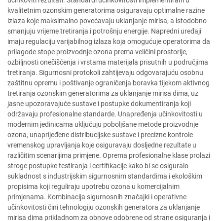
učinkoviti rezultati. Standardi učinkovitosti implementirani u
kvalitetnim ozonskim generatorima osiguravaju optimalne razine
izlaza koje maksimalno povećavaju uklanjanje mirisa, a istodobno
smanjuju vrijeme tretiranja i potrošnju energije. Napredni uređaji
imaju regulaciju varijabilnog izlaza koja omogućuje operatorima da
prilagode stope proizvodnje ozona prema veličini prostorije,
ozbiljnosti onečišćenja i vrstama materijala prisutnih u područjima
tretiranja. Sigurnosni protokoli zahtijevaju odgovarajuću osobnu
zaštitnu opremu i poštivanje ograničenja boravka tijekom aktivnog
tretiranja ozonskim generatorima za uklanjanje mirisa dima, uz
jasne upozoravajuće sustave i postupke dokumentiranja koji
održavaju profesionalne standarde. Unapređenja učinkovitosti u
modernim jedinicama uključuju poboljšane metode proizvodnje
ozona, unaprijeđene distribucijske sustave i precizne kontrole
vremenskog upravljanja koje osiguravaju dosljedne rezultate u
različitim scenarijima primjene. Oprema profesionalne klase prolazi
stroge postupke testiranja i certifikacije kako bi se osiguralo
sukladnost s industrijskim sigurnosnim standardima i ekološkim
propisima koji reguliraju upotrebu ozona u komercijalnim
primjenama. Kombinacija sigurnosnih značajki i operativne
učinkovitosti čini tehnologiju ozonskih generatora za uklanjanje
mirisa dima prikladnom za obnove odobrene od strane osiguranja i