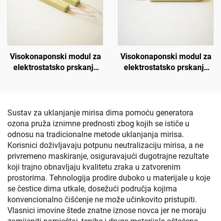
Visokonaponski modul za
Visokonaponski modul za
elektrostatsko prskanje
elektrostatsko prskanje
KM-3-12V
NX 1088T
Sustav za uklanjanje mirisa dima pomoću generatora
ozona pruža iznimne prednosti zbog kojih se ističe u
odnosu na tradicionalne metode uklanjanja mirisa.
Korisnici doživljavaju potpunu neutralizaciju mirisa, a ne
privremeno maskiranje, osiguravajući dugotrajne rezultate
koji trajno obnavljaju kvalitetu zraka u zatvorenim
prostorima. Tehnologija prodire duboko u materijale u koje
se čestice dima utkale, dosežući područja kojima
konvencionalno čišćenje ne može učinkovito pristupiti.
Vlasnici imovine štede znatne iznose novca jer ne moraju