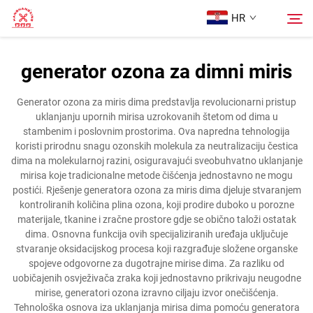
HR
generator ozona za dimni miris
Početna Stranica
Pretraži
Generator ozona za miris dima predstavlja revolucionarni pristup
uklanjanju upornih mirisa uzrokovanih štetom od dima u
Proizvodi
stambenim i poslovnim prostorima. Ova napredna tehnologija
koristi prirodnu snagu ozonskih molekula za neutralizaciju čestica
dima na molekularnoj razini, osiguravajući sveobuhvatno uklanjanje
Više o nama
mirisa koje tradicionalne metode čišćenja jednostavno ne mogu
postići. Rješenje generatora ozona za miris dima djeluje stvaranjem
kontroliranih količina plina ozona, koji prodire duboko u porozne
Slučajevi
materijale, tkanine i zračne prostore gdje se obično taloži ostatak
dima. Osnovna funkcija ovih specijaliziranih uređaja uključuje
stvaranje oksidacijskog procesa koji razgrađuje složene organske
Kontaktirajte Nas
spojeve odgovorne za dugotrajne mirise dima. Za razliku od
uobičajenih osvježivača zraka koji jednostavno prikrivaju neugodne
mirise, generatori ozona izravno ciljaju izvor onečišćenja.
Tehnološka osnova iza uklanjanja mirisa dima pomoću generatora