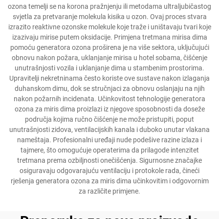
ozona temelji se na korona pražnjenju ili metodama ultraljubičastog
svjetla za pretvaranje molekula kisika u ozon. Ovaj proces stvara
izrazito reaktivne ozonske molekule koje traže i uništavaju tvari koje
izazivaju mirise putem oksidacije. Primjena tretmana mirisa dima
pomoću generatora ozona proširena je na više sektora, uključujući
obnovu nakon požara, uklanjanje mirisa u hotel sobama, čišćenje
unutrašnjosti vozila i uklanjanje dima u stambenim prostorima.
Upravitelji nekretninama često koriste ove sustave nakon izlaganja
duhanskom dimu, dok se stručnjaci za obnovu oslanjaju na njih
nakon požarnih incidenata. Učinkovitost tehnologije generatora
ozona za miris dima proizlazi iz njegove sposobnosti da doseže
područja kojima ručno čišćenje ne može pristupiti, poput
unutrašnjosti zidova, ventilacijskih kanala i duboko unutar vlakana
nameštaja. Profesionalni uređaji nude podešive razine izlaza i
tajmere, što omogućuje operaterima da prilagode intenzitet
tretmana prema ozbiljnosti onečišćenja. Sigurnosne značajke
osiguravaju odgovarajuću ventilaciju i protokole rada, čineći
rješenja generatora ozona za miris dima učinkovitim i odgovornim
za različite primjene.