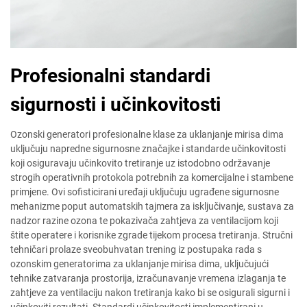
Profesionalni standardi
sigurnosti i učinkovitosti
Ozonski generatori profesionalne klase za uklanjanje mirisa dima
uključuju napredne sigurnosne značajke i standarde učinkovitosti
koji osiguravaju učinkovito tretiranje uz istodobno održavanje
strogih operativnih protokola potrebnih za komercijalne i stambene
primjene. Ovi sofisticirani uređaji uključuju ugrađene sigurnosne
mehanizme poput automatskih tajmera za isključivanje, sustava za
nadzor razine ozona te pokazivača zahtjeva za ventilacijom koji
štite operatere i korisnike zgrade tijekom procesa tretiranja. Stručni
tehničari prolaze sveobuhvatan trening iz postupaka rada s
ozonskim generatorima za uklanjanje mirisa dima, uključujući
tehnike zatvaranja prostorija, izračunavanje vremena izlaganja te
zahtjeve za ventilaciju nakon tretiranja kako bi se osigurali sigurni i