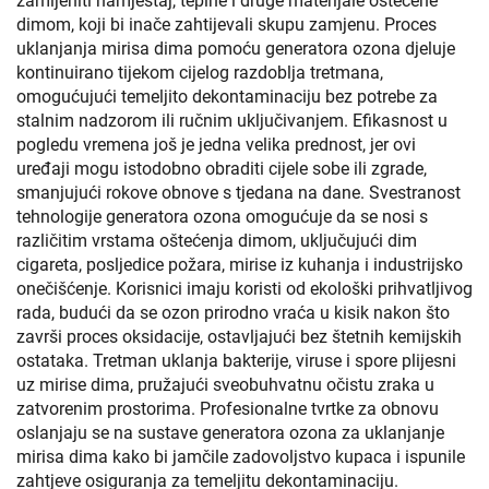
zamijeniti namještaj, tepihe i druge materijale oštećene
dimom, koji bi inače zahtijevali skupu zamjenu. Proces
uklanjanja mirisa dima pomoću generatora ozona djeluje
kontinuirano tijekom cijelog razdoblja tretmana,
omogućujući temeljito dekontaminaciju bez potrebe za
stalnim nadzorom ili ručnim uključivanjem. Efikasnost u
pogledu vremena još je jedna velika prednost, jer ovi
uređaji mogu istodobno obraditi cijele sobe ili zgrade,
smanjujući rokove obnove s tjedana na dane. Svestranost
tehnologije generatora ozona omogućuje da se nosi s
različitim vrstama oštećenja dimom, uključujući dim
cigareta, posljedice požara, mirise iz kuhanja i industrijsko
onečišćenje. Korisnici imaju koristi od ekološki prihvatljivog
rada, budući da se ozon prirodno vraća u kisik nakon što
završi proces oksidacije, ostavljajući bez štetnih kemijskih
ostataka. Tretman uklanja bakterije, viruse i spore plijesni
uz mirise dima, pružajući sveobuhvatnu očistu zraka u
zatvorenim prostorima. Profesionalne tvrtke za obnovu
oslanjaju se na sustave generatora ozona za uklanjanje
mirisa dima kako bi jamčile zadovoljstvo kupaca i ispunile
zahtjeve osiguranja za temeljitu dekontaminaciju.