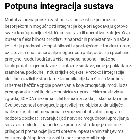
Potpuna integracija sustava
Modul za prenaponsku zaštitu izvrsno se ističe po pružanju
besprijekornih mogućnosti integracije koje prilagođavaju gotovo
svaku konfiguraciju električnog sustava ili operativni zahtjev. Ova
izuzetna fleksibilnost proizlazi iz naprednih projektantskih načela
koja daju prednost kompatibilnosti s postojećom infrastrukturom,
uz istovremeno nudići obilje mogućnosti prilagodbe za specifične
primjene. Modul podržava više raspona napona i može se
konfigurirati za jednofazne ili trofazne sustave, čime je prikladan za
stambene, poslovne i industrijske objekte. Protokoli integracije
uključuju različite standarde komunikacije kao što su Modbus,
Ethernet i bežične opcije povezivanja koje omogućuju modulu za
prenaponsku zaštitu da komunicira s upravljačkim sustavima
zgrada, SCADA mrežama i platformama za daljinsko nadziranje.
Ova povezanost omogućuje upraviteljima objekata da uključe
nadzor zaštite od prenapona u svoje sveobuhvatne programe
nadzora objekata, stvarajući jedinstvene mogućnosti upravljanja
sustavom. Modul ima podešive praga zaštite koje je moguće
prilagoditi prema osjetljivosti opreme i operativnim zahtjevima,
osiguravajući optimalnu zaštitu bez kompromitiranja