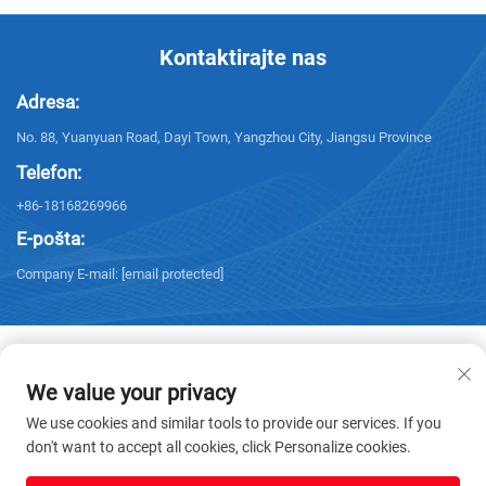
Kontaktirajte nas
Adresa:
No. 88, Yuanyuan Road, Dayi Town, Yangzhou City, Jiangsu Province
Telefon:
+86-18168269966
E-pošta:
Company E-mail:
[email protected]
We value your privacy
Autorska prava © 2025 Yangzhou Sanxing Technology CO.,LTD. Sva prava
We use cookies and similar tools to provide our services. If you
pridržana. -
Politika privatnosti
don't want to accept all cookies, click Personalize cookies.