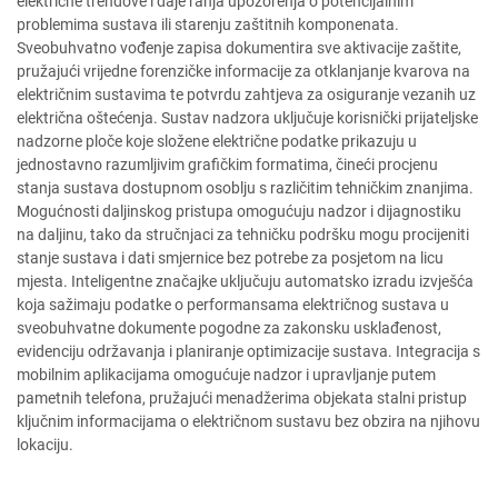
električne trendove i daje ranja upozorenja o potencijalnim
problemima sustava ili starenju zaštitnih komponenata.
Sveobuhvatno vođenje zapisa dokumentira sve aktivacije zaštite,
pružajući vrijedne forenzičke informacije za otklanjanje kvarova na
električnim sustavima te potvrdu zahtjeva za osiguranje vezanih uz
električna oštećenja. Sustav nadzora uključuje korisnički prijateljske
nadzorne ploče koje složene električne podatke prikazuju u
jednostavno razumljivim grafičkim formatima, čineći procjenu
stanja sustava dostupnom osoblju s različitim tehničkim znanjima.
Mogućnosti daljinskog pristupa omogućuju nadzor i dijagnostiku
na daljinu, tako da stručnjaci za tehničku podršku mogu procijeniti
stanje sustava i dati smjernice bez potrebe za posjetom na licu
mjesta. Inteligentne značajke uključuju automatsko izradu izvješća
koja sažimaju podatke o performansama električnog sustava u
sveobuhvatne dokumente pogodne za zakonsku usklađenost,
evidenciju održavanja i planiranje optimizacije sustava. Integracija s
mobilnim aplikacijama omogućuje nadzor i upravljanje putem
pametnih telefona, pružajući menadžerima objekata stalni pristup
ključnim informacijama o električnom sustavu bez obzira na njihovu
lokaciju.