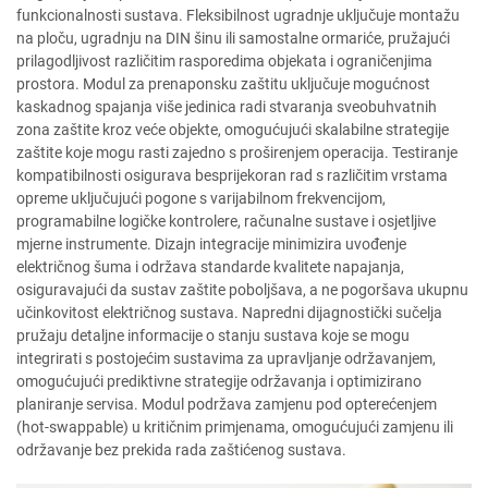
funkcionalnosti sustava. Fleksibilnost ugradnje uključuje montažu
na ploču, ugradnju na DIN šinu ili samostalne ormariće, pružajući
prilagodljivost različitim rasporedima objekata i ograničenjima
prostora. Modul za prenaponsku zaštitu uključuje mogućnost
kaskadnog spajanja više jedinica radi stvaranja sveobuhvatnih
zona zaštite kroz veće objekte, omogućujući skalabilne strategije
zaštite koje mogu rasti zajedno s proširenjem operacija. Testiranje
kompatibilnosti osigurava besprijekoran rad s različitim vrstama
opreme uključujući pogone s varijabilnom frekvencijom,
programabilne logičke kontrolere, računalne sustave i osjetljive
mjernе instrumente. Dizajn integracije minimizira uvođenje
električnog šuma i održava standarde kvalitete napajanja,
osiguravajući da sustav zaštite poboljšava, a ne pogoršava ukupnu
učinkovitost električnog sustava. Napredni dijagnostički sučelja
pružaju detaljne informacije o stanju sustava koje se mogu
integrirati s postojećim sustavima za upravljanje održavanjem,
omogućujući prediktivne strategije održavanja i optimizirano
planiranje servisa. Modul podržava zamjenu pod opterećenjem
(hot-swappable) u kritičnim primjenama, omogućujući zamjenu ili
održavanje bez prekida rada zaštićenog sustava.