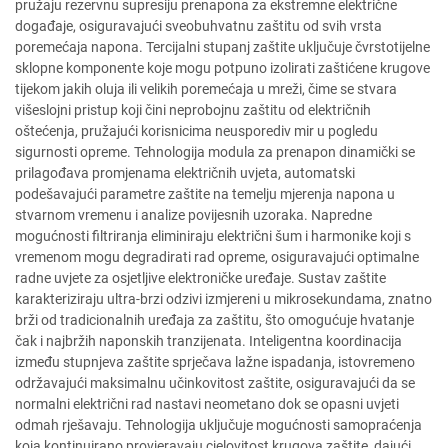
pružaju rezervnu supresiju prenapona za ekstremne električne
događaje, osiguravajući sveobuhvatnu zaštitu od svih vrsta
poremećaja napona. Tercijalni stupanj zaštite uključuje čvrstotijelne
sklopne komponente koje mogu potpuno izolirati zaštićene krugove
tijekom jakih oluja ili velikih poremećaja u mreži, čime se stvara
višeslojni pristup koji čini neprobojnu zaštitu od električnih
oštećenja, pružajući korisnicima neusporediv mir u pogledu
sigurnosti opreme. Tehnologija modula za prenapon dinamički se
prilagođava promjenama električnih uvjeta, automatski
podešavajući parametre zaštite na temelju mjerenja napona u
stvarnom vremenu i analize povijesnih uzoraka. Napredne
mogućnosti filtriranja eliminiraju električni šum i harmonike koji s
vremenom mogu degradirati rad opreme, osiguravajući optimalne
radne uvjete za osjetljive elektroničke uređaje. Sustav zaštite
karakteriziraju ultra-brzi odzivi izmjereni u mikrosekundama, znatno
brži od tradicionalnih uređaja za zaštitu, što omogućuje hvatanje
čak i najbržih naponskih tranzijenata. Inteligentna koordinacija
između stupnjeva zaštite sprječava lažne ispadanja, istovremeno
održavajući maksimalnu učinkovitost zaštite, osiguravajući da se
normalni električni rad nastavi neometano dok se opasni uvjeti
odmah rješavaju. Tehnologija uključuje mogućnosti samopraćenja
koja kontinuirano provjeravaju cjelovitost krugova zaštite, dajući