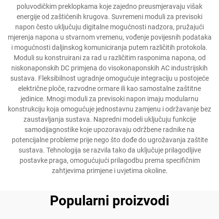
poluvodičkim preklopkama koje zajedno preusmjeravaju višak
energije od zaštićenih krugova. Suvremeni moduli za previsoki
napon često uključuju digitalne mogućnosti nadzora, pružajući
mjerenja napona u stvarnom vremenu, vođenje povijesnih podataka
i mogućnosti daljinskog komuniciranja putem različitih protokola.
Moduli su konstruirani za rad u različitim rasponima napona, od
niskonaponskih DC primjena do visokonaponskih AC industrijskih
sustava. Fleksibilnost ugradnje omogućuje integraciju u postojeće
električne ploče, razvodne ormare ili kao samostalne zaštitne
jedinice. Mnogi moduli za previsoki napon imaju modularnu
konstrukciju koja omogućuje jednostavnu zamjenu i održavanje bez
zaustavljanja sustava. Napredni modeli uključuju funkcije
samodijagnostike koje upozoravaju održbene radnike na
potencijalne probleme prije nego što dođe do ugrožavanja zaštite
sustava. Tehnologija se razvila tako da uključuje prilagodljive
postavke praga, omogućujući prilagodbu prema specifičnim
zahtjevima primjene i uvjetima okoline.
Popularni proizvodi