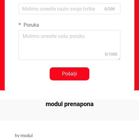
0/200
Poruka
0/1000
Pošalji
modul prenapona
hv modul