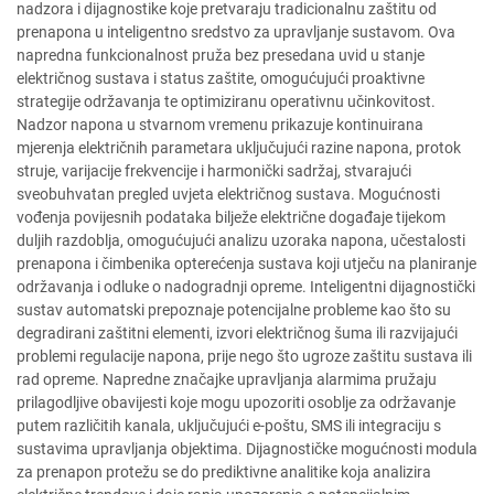
nadzora i dijagnostike koje pretvaraju tradicionalnu zaštitu od
prenapona u inteligentno sredstvo za upravljanje sustavom. Ova
napredna funkcionalnost pruža bez presedana uvid u stanje
električnog sustava i status zaštite, omogućujući proaktivne
strategije održavanja te optimiziranu operativnu učinkovitost.
Nadzor napona u stvarnom vremenu prikazuje kontinuirana
mjerenja električnih parametara uključujući razine napona, protok
struje, varijacije frekvencije i harmonički sadržaj, stvarajući
sveobuhvatan pregled uvjeta električnog sustava. Mogućnosti
vođenja povijesnih podataka bilježe električne događaje tijekom
duljih razdoblja, omogućujući analizu uzoraka napona, učestalosti
prenapona i čimbenika opterećenja sustava koji utječu na planiranje
održavanja i odluke o nadogradnji opreme. Inteligentni dijagnostički
sustav automatski prepoznaje potencijalne probleme kao što su
degradirani zaštitni elementi, izvori električnog šuma ili razvijajući
problemi regulacije napona, prije nego što ugroze zaštitu sustava ili
rad opreme. Napredne značajke upravljanja alarmima pružaju
prilagodljive obavijesti koje mogu upozoriti osoblje za održavanje
putem različitih kanala, uključujući e-poštu, SMS ili integraciju s
sustavima upravljanja objektima. Dijagnostičke mogućnosti modula
za prenapon protežu se do prediktivne analitike koja analizira