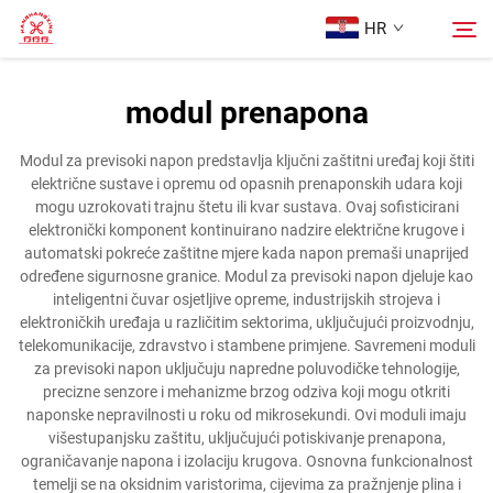
HR
modul prenapona
Početna Stranica
Pretraži
Modul za previsoki napon predstavlja ključni zaštitni uređaj koji štiti
električne sustave i opremu od opasnih prenaponskih udara koji
Proizvodi
mogu uzrokovati trajnu štetu ili kvar sustava. Ovaj sofisticirani
elektronički komponent kontinuirano nadzire električne krugove i
automatski pokreće zaštitne mjere kada napon premaši unaprijed
Više o nama
određene sigurnosne granice. Modul za previsoki napon djeluje kao
inteligentni čuvar osjetljive opreme, industrijskih strojeva i
elektroničkih uređaja u različitim sektorima, uključujući proizvodnju,
Slučajevi
telekomunikacije, zdravstvo i stambene primjene. Savremeni moduli
za previsoki napon uključuju napredne poluvodičke tehnologije,
precizne senzore i mehanizme brzog odziva koji mogu otkriti
Kontaktirajte Nas
naponske nepravilnosti u roku od mikrosekundi. Ovi moduli imaju
višestupanjsku zaštitu, uključujući potiskivanje prenapona,
ograničavanje napona i izolaciju krugova. Osnovna funkcionalnost
temelji se na oksidnim varistorima, cijevima za pražnjenje plina i