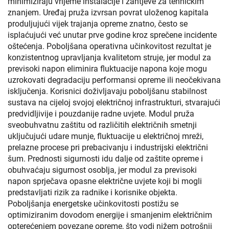
minimiziraju vrijeme instalacije i zahtjeve za tehničkim
znanjem. Uređaj pruža izvrsan povrat uloženog kapitala
produljujući vijek trajanja opreme znatno, često se
isplaćujući već unutar prve godine kroz sprečene incidente
oštećenja. Poboljšana operativna učinkovitost rezultat je
konzistentnog upravljanja kvalitetom struje, jer modul za
previsoki napon eliminira fluktuacije napona koje mogu
uzrokovati degradaciju performansi opreme ili neočekivana
isključenja. Korisnici doživljavaju poboljšanu stabilnost
sustava na cijeloj svojoj električnoj infrastrukturi, stvarajući
predvidljivije i pouzdanije radne uvjete. Modul pruža
sveobuhvatnu zaštitu od različitih električnih smetnji
uključujući udare munje, fluktuacije u električnoj mreži,
prelazne procese pri prebacivanju i industrijski električni
šum. Prednosti sigurnosti idu dalje od zaštite opreme i
obuhvaćaju sigurnost osoblja, jer modul za previsoki
napon sprječava opasne električne uvjete koji bi mogli
predstavljati rizik za radnike i korisnike objekta.
Poboljšanja energetske učinkovitosti postižu se
optimiziranim dovodom energije i smanjenim električnim
opterećenjem povezane opreme, što vodi nižem potrošnji