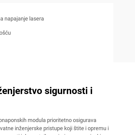
a napajanje lasera
tošću
enjerstvo sigurnosti i
onaponskih modula prioritetno osigurava
atne inženjerske pristupe koji štite i opremu i