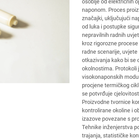
osoblje od električnih 
naponom. Proces proizv
značajki, uključujući n
od luka i postupke sigur
nepravilnih radnih uvj
kroz rigorozne procese 
radne scenarije, uvjete 
otkazivanja kako bi se
okolnostima. Protokoli 
visokonaponskih modula 
procjene termičkog cikli
se potvrđuje cjelovito
Proizvodne tvornice kor
kontrolirane okoline i 
izazove povezane s pr
Tehnike inženjerstva p
trajanja, statističke ko