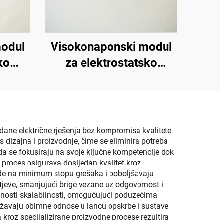
modul
Visokonaponski modul
ko
za elektrostatsko
88B
prskanje KM-3-24V
ne električne rješenja bez kompromisa kvalitete
 dizajna i proizvodnje, čime se eliminira potreba
a se fokusiraju na svoje ključne kompetencije dok
proces osigurava dosljedan kvalitet kroz
svode na minimum stopu grešaka i poboljšavaju
jeve, smanjujući brige vezane uz odgovornost i
dnosti skalabilnosti, omogućujući poduzećima
 održavaju obimne odnose u lancu opskrbe i sustave
roz specijalizirane proizvodne procese rezultira