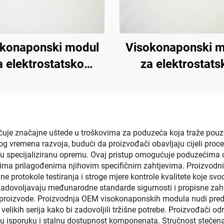
konaponski modul
Visokonaponski 
a elektrostatsko
za elektrostats
rskanje SX-208
prskanje KCI 16
 značajne uštede u troškovima za poduzeća koja traže pouzda
g vremena razvoja, budući da proizvođači obavljaju cijeli proces
 u specijaliziranu opremu. Ovaj pristup omogućuje poduzećima d
a prilagođenima njihovim specifičnim zahtjevima. Proizvodni 
ne protokole testiranja i stroge mjere kontrole kvalitete koje 
adovoljavaju međunarodne standarde sigurnosti i propisne zaht
ve proizvode. Proizvodnja OEM visokonaponskih modula nudi pre
i velikih serija kako bi zadovoljili tržišne potrebe. Proizvođači
 isporuku i stalnu dostupnost komponenata. Stručnost stečena k