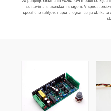
za punjenje električnih vozila. Ovi moduli su ključ
sustavima s laserskom snagom. Vrspnost proizv
specifične zahtjeve napona, ograničenja oblika te uv
st