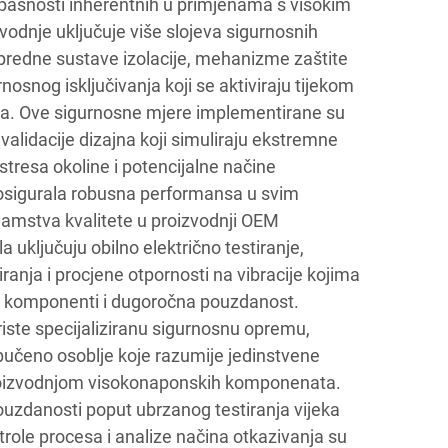
opasnosti inherentnih u primjenama s visokim
odnje uključuje više slojeva sigurnosnih
apredne sustave izolacije, mehanizme zaštite
nosnog isključivanja koji se aktiviraju tijekom
eta. Ove sigurnosne mjere implementirane su
validacije dizajna koji simuliraju ekstremne
stresa okoline i potencijalne načine
 osigurala robusna performansa u svim
jamstva kvalitete u proizvodnji OEM
uključuju obilno električno testiranje,
ranja i procjene otpornosti na vibracije kojima
st komponenti i dugoročna pouzdanost.
iste specijaliziranu sigurnosnu opremu,
obučeno osoblje koje razumije jedinstvene
oizvodnjom visokonaponskih komponenata.
ouzdanosti poput ubrzanog testiranja vijeka
ntrole procesa i analize načina otkazivanja su