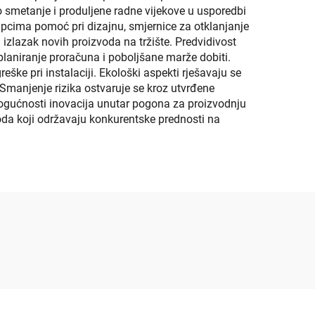
 smetanje i produljene radne vijekove u usporedbi
pcima pomoć pri dizajnu, smjernice za otklanjanje
zlazak novih proizvoda na tržište. Predvidivost
planiranje proračuna i poboljšane marže dobiti.
ške pri instalaciji. Ekološki aspekti rješavaju se
. Smanjenje rizika ostvaruje se kroz utvrđene
ogućnosti inovacija unutar pogona za proizvodnju
da koji održavaju konkurentske prednosti na