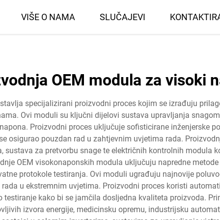
VIŠE O NAMA
SLUČAJEVI
KONTAKTIR
zvodnja OEM modula za visoki 
lja specijalizirani proizvodni proces kojim se izrađuju prilag
nama. Ovi moduli su ključni dijelovi sustava upravljanja snagom
ju napona. Proizvodni proces uključuje sofisticirane inženjerske p
e osigurao pouzdan rad u zahtjevnim uvjetima rada. Proizvod
na, sustava za pretvorbu snage te električnih kontrolnih modula 
zvodnje OEM visokonaponskih modula uključuju napredne metode pr
atne protokole testiranja. Ovi moduli ugrađuju najnovije poluvodič
g rada u ekstremnim uvjetima. Proizvodni proces koristi automa
no testiranje kako bi se jamčila dosljedna kvaliteta proizvoda
vljivih izvora energije, medicinsku opremu, industrijsku automati