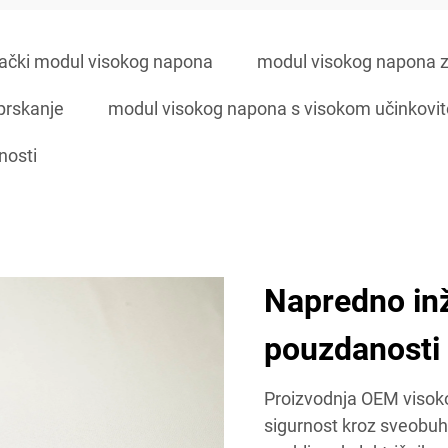
jački modul visokog napona
modul visokog napona z
prskanje
modul visokog napona s visokom učinkovi
nosti
Napredno inž
pouzdanosti
Proizvodnja OEM visok
sigurnost kroz sveobuhv