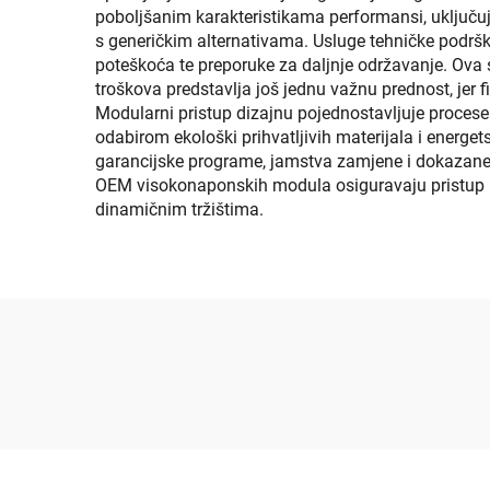
poboljšanim karakteristikama performansi, uključuj
s generičkim alternativama. Usluge tehničke podrš
poteškoća te preporuke za daljnje održavanje. Ova 
troškova predstavlja još jednu važnu prednost, jer 
Modularni pristup dizajnu pojednostavljuje procese 
odabirom ekološki prihvatljivih materijala i energet
garancijske programe, jamstva zamjene i dokazane 
OEM visokonaponskih modula osiguravaju pristup n
dinamičnim tržištima.