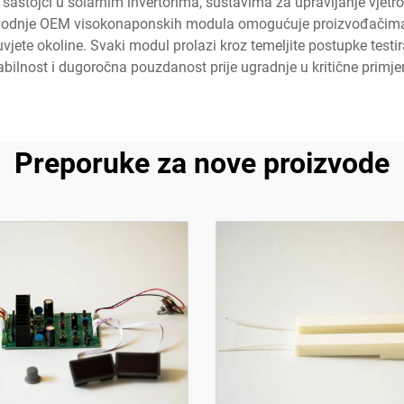
ni sastojci u solarnim invertorima, sustavima za upravljanje vjet
odnje OEM visokonaponskih modula omogućuje proizvođačima i
jete okoline. Svaki modul prolazi kroz temeljite postupke testira
abilnost i dugoročna pouzdanost prije ugradnje u kritične primje
Preporuke za nove proizvode