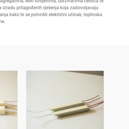
roagregatima, MRI strojevima, ubrzivačima čestica te
zradu prilagođenih rješenja koja zadovoljavaju
nja kako bi se potvrdili električni učinak, toplinska
ne.