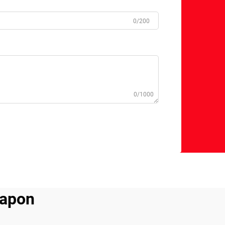
0/200
0/1000
napon