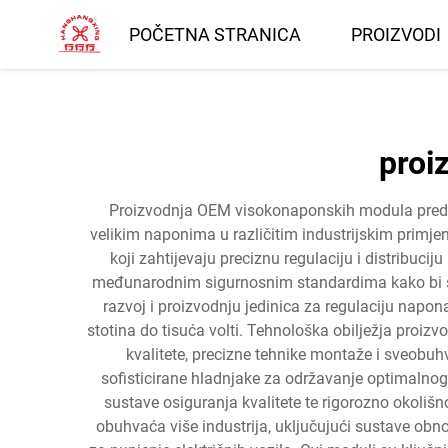
POČETNA STRANICA
PROIZVODI
proi
Proizvodnja OEM visokonaponskih modula predstav
velikim naponima u različitim industrijskim primje
koji zahtijevaju preciznu regulaciju i distribuci
međunarodnim sigurnosnim standardima kako bi s
razvoj i proizvodnju jedinica za regulaciju napo
stotina do tisuća volti. Tehnološka obilježja proi
kvalitete, precizne tehnike montaže i sveobuhv
sofisticirane hladnjake za održavanje optimalno
sustave osiguranja kvalitete te rigorozno okoliš
obuhvaća više industrija, uključujući sustave obno