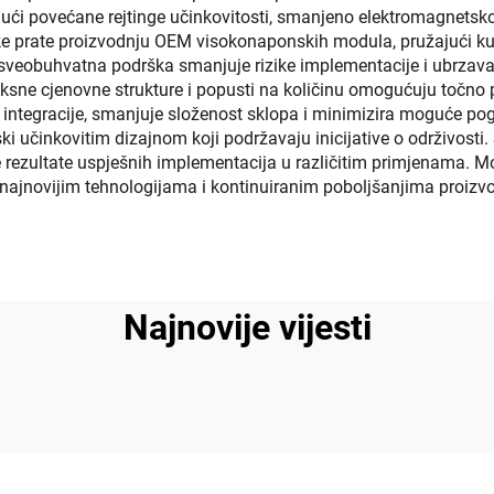
ući povećane rejtinge učinkovitosti, smanjeno elektromagnetsko
ke prate proizvodnju OEM visokonaponskih modula, pružajući ku
sveobuhvatna podrška smanjuje rizike implementacije i ubrzava i
fiksne cjenovne strukture i popusti na količinu omogućuju točno 
integracije, smanjuje složenost sklopa i minimizira moguće pogre
ski učinkovitim dizajnom koji podržavaju inicijative o održivosti
rezultate uspješnih implementacija u različitim primjenama. M
ajnovijim tehnologijama i kontinuiranim poboljšanjima proizvo
Najnovije vijesti