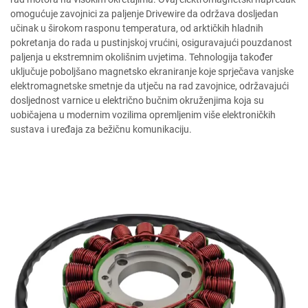
omogućuje zavojnici za paljenje Drivewire da održava dosljedan
učinak u širokom rasponu temperatura, od arktičkih hladnih
pokretanja do rada u pustinjskoj vrućini, osiguravajući pouzdanost
paljenja u ekstremnim okolišnim uvjetima. Tehnologija također
uključuje poboljšano magnetsko ekraniranje koje sprječava vanjske
elektromagnetske smetnje da utječu na rad zavojnice, održavajući
dosljednost varnice u električno bučnim okruženjima koja su
uobičajena u modernim vozilima opremljenim više elektroničkih
sustava i uređaja za bežičnu komunikaciju.