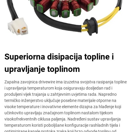
Superiorna disipacija topline i
upravljanje toplinom
Zapalna zavojnica drivewire ima izuzetna svojstva rasipanja topline
i upravljanja temperaturom koja osiguravaju dosljedan rad i
produljeni vijek trajanja u zahtjevnim uvjetima rada. Napredno
termičko inženjerstvo uključuje posebne materijale otporne na
visoke temperature i inovativne elemente dizajna za hlađenje koji
učinkovito upravljaju značajnom toplinom nastalom tijekom
visokofrekventnih ciklusa paljenja. Nadređeni sustav upravljanja
temperaturom koristi poboljšane konfiguracije rashladnih tijela i
optimizirane kanale protoka zraka koji brzo odvode toplinu od