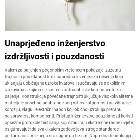
Unaprjeđeno inženjerstvo
izdržljivosti i pouzdanosti
Kalem za paljenje s pogonskim vretencem pokazuje izuzetnu
trajnost i pouzdanost kroz napredna inženjerska rješenja koja
uklanjaju uobičajene uzroke kvarova i suočavaju se s okolišnim
izazovima s kojima se susreću automobilske komponente za
paljenje. Konstrukcija povećane trajnosti uključuje visokokvalitetne
materijale posebno odabrane zbog njihove otpornosti na vibracije,
koroziju, vlagu i električni napon koji obično uzrokuju preranu
neispravnost komponenti. Pristup inženjerstvu pouzdanosti koristi
opsežne protokole testiranja koji simuliraju ekstremne radne uvjete,
osiguravajući da svaki kalem zadovoljava stroge standarde
performansi prije nego što stigne na tržište. Napredna tehnologija