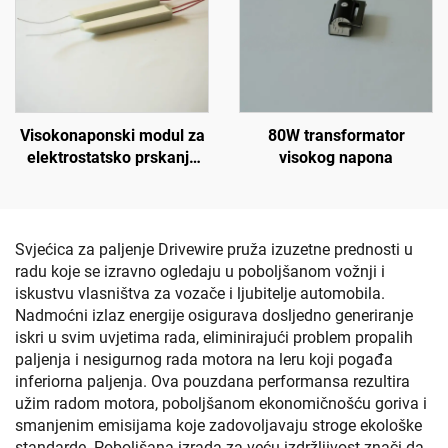
Visokonaponski modul za
80W transformator
elektrostatsko prskanje
visokog napona
KM-3-24V
Svjećica za paljenje Drivewire pruža izuzetne prednosti u
radu koje se izravno ogledaju u poboljšanom vožnji i
iskustvu vlasništva za vozače i ljubitelje automobila.
Nadmoćni izlaz energije osigurava dosljedno generiranje
iskri u svim uvjetima rada, eliminirajući problem propalih
paljenja i nesigurnog rada motora na leru koji pogađa
inferiorna paljenja. Ova pouzdana performansa rezultira
užim radom motora, poboljšanom ekonomičnošću goriva i
smanjenim emisijama koje zadovoljavaju stroge ekološke
standarde. Poboljšana izrada za veću izdržljivost znači da