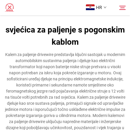
HR
svjećica za paljenje s pogonskim
Početna Stranica
kablom
Pretraži
Proizvodi
Kalem za paljenje drivewire predstavlja ključni sastojak u modernim
automobilskim sustavima paljenja i djeluje kao električni
transformator koji napon baterije niske struje pretvara u visoki
Više o nama
napon potreban za iskru koja pokreće izgaranje u motoru. Ovaj
sofisticirani uređaj djeluje na principu elektromagnetske indukcije,
koristeći primarne i sekundarne namote smještene oko
Slučajevi
feromagnetskog jezgre radi pojačavanja električne struje s 12 volti
na tisuće volti potrebnih za rad svjećica. Kalem za paljenje drivewire
djeluje kao srce sustava paljenja, primajući signale od upravljačke
Kontaktirajte Nas
jedinice motora i isporučujući točno usklađene električne impulse za
pokretanje izgaranja goriva u cilindrima motora. Moderni kalemovi
za paljenje drivewire uključuju napredne materijale i inženjerske
dizajne koji poboljšavaju učinkovitost, pouzdanost i vijek trajanja u