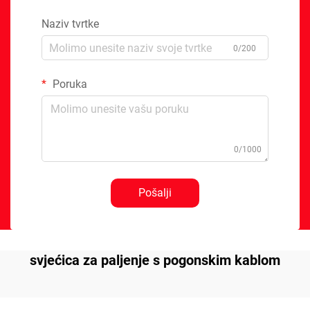
Naziv tvrtke
0/200
Poruka
0/1000
Pošalji
svjećica za paljenje s pogonskim kablom