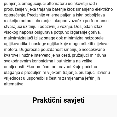
punjenja, omogućujući alternatoru učinkovitiji rad i
produženje vijeka trajanja baterije kroz smanjeno električno
opterećenje. Preciznije vrijeme paljenja iskri poboljšava
reakciju motora, ubrzanje i ukupnu vozačku performansu,
stvarajući užitniju i odazivniju vožnju. Dosljedan izlaz
visokog napona osigurava potpuno izgaranje goriva,
maksimizirajući izlaz snage dok minimizira neizgorele
ugljikovodike i naslage ugljika koje mogu oštetiti dijelove
motora. Dugoročna pouzdanost smanjuje neočekivane
kvarove i nužne intervencije na cesti, pružajući mir duha
svakodnevnim korisnicima i putnicima na velike
udaljenosti. Ekonomičan rad uravnotežuje početnu
ulaganja s produljenim vijekom trajanja, pružajući izvrsnu
vrijednost u usporedbi s čestim zamjenama jeftinijih
alternativa.
Praktični savjeti