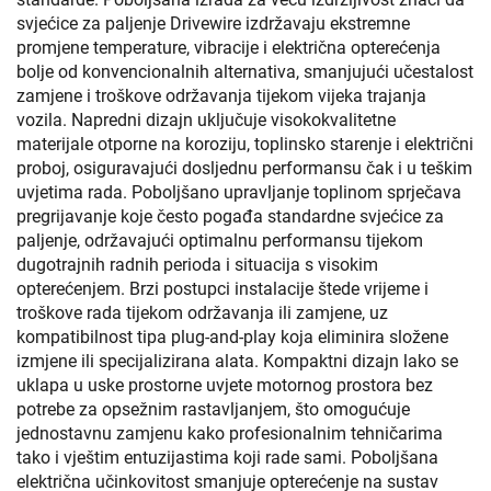
svjećice za paljenje Drivewire izdržavaju ekstremne
promjene temperature, vibracije i električna opterećenja
bolje od konvencionalnih alternativa, smanjujući učestalost
zamjene i troškove održavanja tijekom vijeka trajanja
vozila. Napredni dizajn uključuje visokokvalitetne
materijale otporne na koroziju, toplinsko starenje i električni
proboj, osiguravajući dosljednu performansu čak i u teškim
uvjetima rada. Poboljšano upravljanje toplinom sprječava
pregrijavanje koje često pogađa standardne svjećice za
paljenje, održavajući optimalnu performansu tijekom
dugotrajnih radnih perioda i situacija s visokim
opterećenjem. Brzi postupci instalacije štede vrijeme i
troškove rada tijekom održavanja ili zamjene, uz
kompatibilnost tipa plug-and-play koja eliminira složene
izmjene ili specijalizirana alata. Kompaktni dizajn lako se
uklapa u uske prostorne uvjete motornog prostora bez
potrebe za opsežnim rastavljanjem, što omogućuje
jednostavnu zamjenu kako profesionalnim tehničarima
tako i vještim entuzijastima koji rade sami. Poboljšana
električna učinkovitost smanjuje opterećenje na sustav