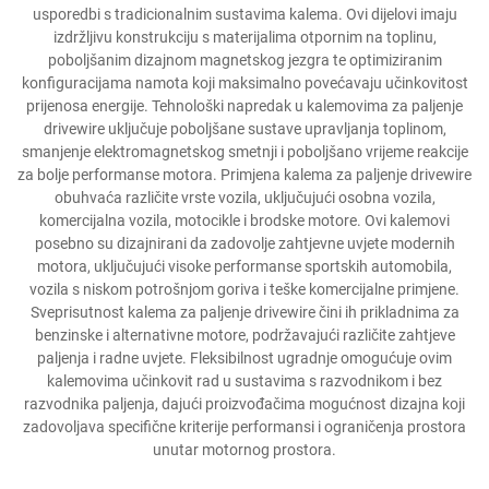
usporedbi s tradicionalnim sustavima kalema. Ovi dijelovi imaju
izdržljivu konstrukciju s materijalima otpornim na toplinu,
poboljšanim dizajnom magnetskog jezgra te optimiziranim
konfiguracijama namota koji maksimalno povećavaju učinkovitost
prijenosa energije. Tehnološki napredak u kalemovima za paljenje
drivewire uključuje poboljšane sustave upravljanja toplinom,
smanjenje elektromagnetskog smetnji i poboljšano vrijeme reakcije
za bolje performanse motora. Primjena kalema za paljenje drivewire
obuhvaća različite vrste vozila, uključujući osobna vozila,
komercijalna vozila, motocikle i brodske motore. Ovi kalemovi
posebno su dizajnirani da zadovolje zahtjevne uvjete modernih
motora, uključujući visoke performanse sportskih automobila,
vozila s niskom potrošnjom goriva i teške komercijalne primjene.
Sveprisutnost kalema za paljenje drivewire čini ih prikladnima za
benzinske i alternativne motore, podržavajući različite zahtjeve
paljenja i radne uvjete. Fleksibilnost ugradnje omogućuje ovim
kalemovima učinkovit rad u sustavima s razvodnikom i bez
razvodnika paljenja, dajući proizvođačima mogućnost dizajna koji
zadovoljava specifične kriterije performansi i ograničenja prostora
unutar motornog prostora.