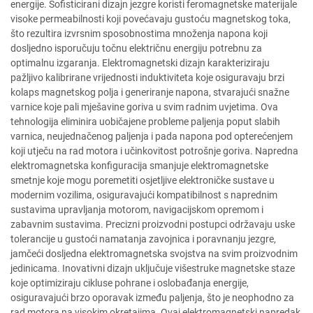
energije. Sofisticirani dizajn jezgre koristi feromagnetske materijale
visoke permeabilnosti koji povećavaju gustoću magnetskog toka,
što rezultira izvrsnim sposobnostima množenja napona koji
dosljedno isporučuju točnu električnu energiju potrebnu za
optimalnu izgaranja. Elektromagnetski dizajn karakteriziraju
pažljivo kalibrirane vrijednosti induktiviteta koje osiguravaju brzi
kolaps magnetskog polja i generiranje napona, stvarajući snažne
varnice koje pali mješavine goriva u svim radnim uvjetima. Ova
tehnologija eliminira uobičajene probleme paljenja poput slabih
varnica, neujednačenog paljenja i pada napona pod opterećenjem
koji utječu na rad motora i učinkovitost potrošnje goriva. Napredna
elektromagnetska konfiguracija smanjuje elektromagnetske
smetnje koje mogu poremetiti osjetljive elektroničke sustave u
modernim vozilima, osiguravajući kompatibilnost s naprednim
sustavima upravljanja motorom, navigacijskom opremom i
zabavnim sustavima. Precizni proizvodni postupci održavaju uske
tolerancije u gustoći namatanja zavojnica i poravnanju jezgre,
jamčeći dosljedna elektromagnetska svojstva na svim proizvodnim
jedinicama. Inovativni dizajn uključuje višestruke magnetske staze
koje optimiziraju cikluse pohrane i oslobađanja energije,
osiguravajući brzo oporavak između paljenja, što je neophodno za
rad motora na visokim okretajima. Ovaj elektromagnetski napredak