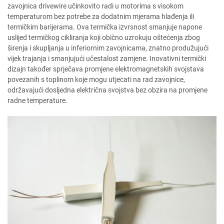
zavojnica drivewire učinkovito radi u motorima s visokom
temperaturom bez potrebe za dodatnim mjerama hlađenja ili
termičkim barijerama. Ova termička izvrsnost smanjuje napone
uslijed termičkog cikliranja koji obično uzrokuju oštećenja zbog
širenja i skupljanja u inferiornim zavojnicama, znatno produžujući
vijek trajanja i smanjujući učestalost zamjene. Inovativni termički
dizajn također sprječava promjene elektromagnetskih svojstava
povezanih s toplinom koje mogu utjecati na rad zavojnice,
održavajući dosljedna električna svojstva bez obzira na promjene
radne temperature.