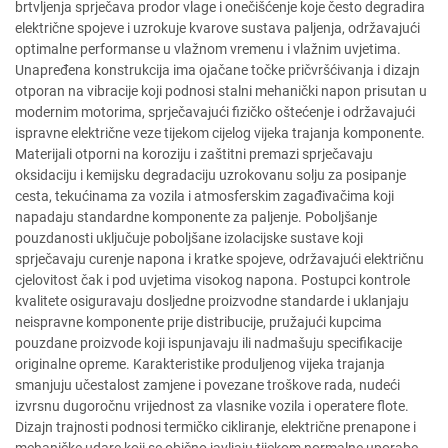
brtvljenja sprječava prodor vlage i onečišćenje koje često degradira
električne spojeve i uzrokuje kvarove sustava paljenja, održavajući
optimalne performanse u vlažnom vremenu i vlažnim uvjetima.
Unapređena konstrukcija ima ojačane točke pričvršćivanja i dizajn
otporan na vibracije koji podnosi stalni mehanički napon prisutan u
modernim motorima, sprječavajući fizičko oštećenje i održavajući
ispravne električne veze tijekom cijelog vijeka trajanja komponente.
Materijali otporni na koroziju i zaštitni premazi sprječavaju
oksidaciju i kemijsku degradaciju uzrokovanu solju za posipanje
cesta, tekućinama za vozila i atmosferskim zagađivačima koji
napadaju standardne komponente za paljenje. Poboljšanje
pouzdanosti uključuje poboljšane izolacijske sustave koji
sprječavaju curenje napona i kratke spojeve, održavajući električnu
cjelovitost čak i pod uvjetima visokog napona. Postupci kontrole
kvalitete osiguravaju dosljedne proizvodne standarde i uklanjaju
neispravne komponente prije distribucije, pružajući kupcima
pouzdane proizvode koji ispunjavaju ili nadmašuju specifikacije
originalne opreme. Karakteristike produljenog vijeka trajanja
smanjuju učestalost zamjene i povezane troškove rada, nudeći
izvrsnu dugoročnu vrijednost za vlasnike vozila i operatere flote.
Dizajn trajnosti podnosi termičko cikliranje, električne prenapone i
mehaničke udare koji se obično javljaju tijekom normalne uporabe