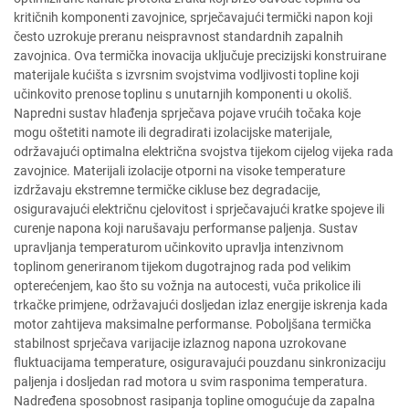
kritičnih komponenti zavojnice, sprječavajući termički napon koji
često uzrokuje preranu neispravnost standardnih zapalnih
zavojnica. Ova termička inovacija uključuje precizijski konstruirane
materijale kućišta s izvrsnim svojstvima vodljivosti topline koji
učinkovito prenose toplinu s unutarnjih komponenti u okoliš.
Napredni sustav hlađenja sprječava pojave vrućih točaka koje
mogu oštetiti namote ili degradirati izolacijske materijale,
održavajući optimalna električna svojstva tijekom cijelog vijeka rada
zavojnice. Materijali izolacije otporni na visoke temperature
izdržavaju ekstremne termičke cikluse bez degradacije,
osiguravajući električnu cjelovitost i sprječavajući kratke spojeve ili
curenje napona koji narušavaju performanse paljenja. Sustav
upravljanja temperaturom učinkovito upravlja intenzivnom
toplinom generiranom tijekom dugotrajnog rada pod velikim
opterećenjem, kao što su vožnja na autocesti, vuča prikolice ili
trkačke primjene, održavajući dosljedan izlaz energije iskrenja kada
motor zahtijeva maksimalne performanse. Poboljšana termička
stabilnost sprječava varijacije izlaznog napona uzrokovane
fluktuacijama temperature, osiguravajući pouzdanu sinkronizaciju
paljenja i dosljedan rad motora u svim rasponima temperatura.
Nadređena sposobnost rasipanja topline omogućuje da zapalna