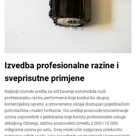
Izvedba profesionalne razine i
sveprisutne primjene
Najbolji ozonski uređaj za održavanje automobila nudi
profesionalnu razinu performansi koje konkurišu skupoj
komercijalnoj opremi, a istovremeno ostaje dostupan pojedinačnim
potrošačima i malim tvrtkama. Ovi uređaji proizvode koncentracije
ozona usporedivih s jedinicama koje koriste profesionalne usluge
detaljnog čišćenja, obično proizvodeći između 3.000 i 10.000
miligrama ozona po satu. Ovaj visoki učin osigurava učinkovito
tretiranje velikih vozila, jako zagađenih unutrašnjosti i komercijalnih