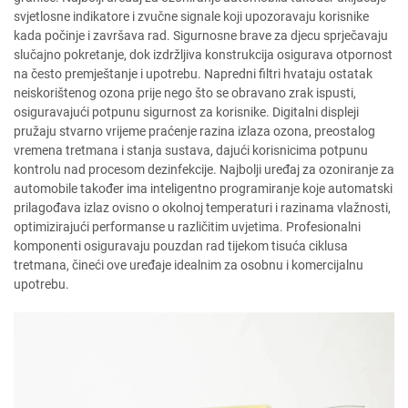
svjetlosne indikatore i zvučne signale koji upozoravaju korisnike
kada počinje i završava rad. Sigurnosne brave za djecu sprječavaju
slučajno pokretanje, dok izdržljiva konstrukcija osigurava otpornost
na često premještanje i upotrebu. Napredni filtri hvataju ostatak
neiskorištenog ozona prije nego što se obravano zrak ispusti,
osiguravajući potpunu sigurnost za korisnike. Digitalni displeji
pružaju stvarno vrijeme praćenje razina izlaza ozona, preostalog
vremena tretmana i stanja sustava, dajući korisnicima potpunu
kontrolu nad procesom dezinfekcije. Najbolji uređaj za ozoniranje za
automobile također ima inteligentno programiranje koje automatski
prilagođava izlaz ovisno o okolnoj temperaturi i razinama vlažnosti,
optimizirajući performanse u različitim uvjetima. Profesionalni
komponenti osiguravaju pouzdan rad tijekom tisuća ciklusa
tretmana, čineći ove uređaje idealnim za osobnu i komercijalnu
upotrebu.