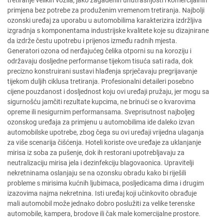
primjena bez potrebe za produženim vremenom tretiranja. Najbolji
ozonski uređaj za uporabu u automobilima karakterizira izdržljiva
izgradnja s komponentama industrijske kvalitete koje su dizajnirane
da izdrže čestu upotrebu i prijenos između radnih mjesta.
Generatori ozona od nerđajućeg čelika otporni su na koroziju i
održavaju dosljedne performanse tijekom tisuća sati rada, dok
precizno konstruirani sustavi hlađenja sprječavaju pregrijavanje
tijekom duljih ciklusa tretiranja. Profesionalni detaileri posebno
cijene pouzdanost i dosljednost koju ovi uređaji pružaju, jer mogu sa
sigurnošću jamčiti rezultate kupcima, ne brinući se o kvarovima
opreme ili nesigurnim performansama. Sveprisutnost najboljeg
ozonskog uređaja za primjenu u automobilima ide daleko izvan
automobilske upotrebe, zbog čega su ovi uređaji vrijedna ulaganja
za više scenarija čišćenja. Hoteli koriste ove uređaje za uklanjanje
mirisa iz soba za pušenje, dok ih restorani upotrebljavaju za
neutralizaciju mirisa jela i dezinfekciju blagovaonica. Upravitelji
nekretninama oslanjaju se na ozonsku obradu kako bi riješili
probleme s mirisima kućnih ljubimaca, posljedicama dima i drugim
izazovima najma nekretnina. Isti uređaj koji učinkovito obrađuje
mali automobil može jednako dobro poslužiti za velike terenske
automobile, kampera, brodove ili čak male komercijalne prostore.