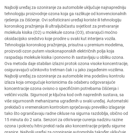
Najbolji uređaj za ozoniranje za automobile uključuje najnapredniju
tehnologiju proizvodnje ozona koja ga razlikuje od konvencionalnih
rješenja za čišćenje. Ovi sofisticirani uređaji koriste ili tehnologiju
koronskog pražnjenja ili ultraljubičastu svjetlost za pretvaranje
molekula kisika (O2) u molekule ozona (O3), stvarajući moćno
oksidacijsko sredstvo koje prodire u svaki kut interijera vozila.
Tehnologija koronskog pražnjenja, prisutna u premium modelima,
proizvodi ozon putem visokonaponskih električnih polja koja
raspadaju molekule kisika i ponovno ih sastavljaju u obliku ozona.
Ova metoda daje stabilan izlazni protok ozona visoke koncentracije,
osiguravajući učinkovito tretman čak i u jako zagađenim vozilima.
Najbolji uređaj za ozoniranje za automobile ima podešivu kontrolu
izlaza koja omogućuje korisnicima da odaberu odgovarajuće
koncentracije ozona ovisno o specifičnim potrebama čišćenja i
veličini vozila. Sigurnost je ključna kod ovih naprednih sustava, sa
više sigurnosnih mehanizama ugrađenih u svaki uređaj. Automatski
prekidači s vremenskom kontrolom sprječavaju preveliko izlaganje
tako što ograničavaju radne cikluse na sigurna razdoblja, obično od
15 minuta do 2 sata. Senzori za otkrivanje curenja nadziru razine
ozona i pokreću hitni prekid rada ako koncentracije prijeđu sigurne
granice. Najbolji uređaj za ozoniranje automobila također uključuje