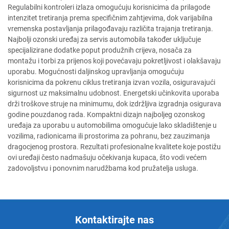
Regulabilni kontroleri izlaza omogućuju korisnicima da prilagode
intenzitet tretiranja prema specifičnim zahtjevima, dok varijabilna
vremenska postavljanja prilagođavaju različita trajanja tretiranja.
Najbolji ozonski uređaj za servis automobila također uključuje
specijalizirane dodatke poput produžnih crijeva, nosača za
montažu i torbi za prijenos koji povećavaju pokretljivost i olakšavaju
uporabu. Mogućnosti daljinskog upravljanja omogućuju
korisnicima da pokrenu ciklus tretiranja izvan vozila, osiguravajući
sigurnost uz maksimalnu udobnost. Energetski učinkovita uporaba
drži troškove struje na minimumu, dok izdržljiva izgradnja osigurava
godine pouzdanog rada. Kompaktni dizajn najboljeg ozonskog
uređaja za uporabu u automobilima omogućuje lako skladištenje u
vozilima, radionicama ili prostorima za pohranu, bez zauzimanja
dragocjenog prostora. Rezultati profesionalne kvalitete koje postižu
ovi uređaji često nadmašuju očekivanja kupaca, što vodi većem
zadovoljstvu i ponovnim narudžbama kod pružatelja usluga.
Kontaktirajte nas