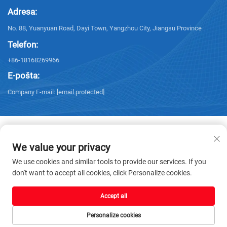
Adresa:
No. 88, Yuanyuan Road, Dayi Town, Yangzhou City, Jiangsu Province
Telefon:
+86-18168269966
E-pošta:
Company E-mail:
[email protected]
We value your privacy
Autorska prava © 2025 Yangzhou Sanxing Technology CO.,LTD. Sva prava
We use cookies and similar tools to provide our services. If you
pridržana. -
Politika privatnosti
don't want to accept all cookies, click Personalize cookies.
Accept all
Personalize cookies