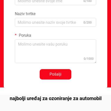
0/100
Naziv tvrtke
0/200
Poruka
0/1000
Pošalji
najbolji uređaj za ozoniranje za automobil