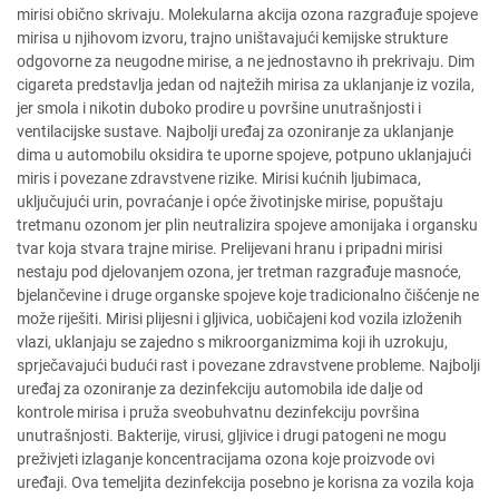
mirisi obično skrivaju. Molekularna akcija ozona razgrađuje spojeve
mirisa u njihovom izvoru, trajno uništavajući kemijske strukture
odgovorne za neugodne mirise, a ne jednostavno ih prekrivaju. Dim
cigareta predstavlja jedan od najtežih mirisa za uklanjanje iz vozila,
jer smola i nikotin duboko prodire u površine unutrašnjosti i
ventilacijske sustave. Najbolji uređaj za ozoniranje za uklanjanje
dima u automobilu oksidira te uporne spojeve, potpuno uklanjajući
miris i povezane zdravstvene rizike. Mirisi kućnih ljubimaca,
uključujući urin, povraćanje i opće životinjske mirise, popuštaju
tretmanu ozonom jer plin neutralizira spojeve amonijaka i organsku
tvar koja stvara trajne mirise. Prelijevani hranu i pripadni mirisi
nestaju pod djelovanjem ozona, jer tretman razgrađuje masnoće,
bjelančevine i druge organske spojeve koje tradicionalno čišćenje ne
može riješiti. Mirisi plijesni i gljivica, uobičajeni kod vozila izloženih
vlazi, uklanjaju se zajedno s mikroorganizmima koji ih uzrokuju,
sprječavajući budući rast i povezane zdravstvene probleme. Najbolji
uređaj za ozoniranje za dezinfekciju automobila ide dalje od
kontrole mirisa i pruža sveobuhvatnu dezinfekciju površina
unutrašnjosti. Bakterije, virusi, gljivice i drugi patogeni ne mogu
preživjeti izlaganje koncentracijama ozona koje proizvode ovi
uređaji. Ova temeljita dezinfekcija posebno je korisna za vozila koja