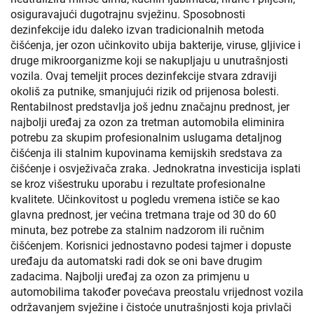
osiguravajući dugotrajnu svježinu. Sposobnosti
dezinfekcije idu daleko izvan tradicionalnih metoda
čišćenja, jer ozon učinkovito ubija bakterije, viruse, gljivice i
druge mikroorganizme koji se nakupljaju u unutrašnjosti
vozila. Ovaj temeljit proces dezinfekcije stvara zdraviji
okoliš za putnike, smanjujući rizik od prijenosa bolesti.
Rentabilnost predstavlja još jednu značajnu prednost, jer
najbolji uređaj za ozon za tretman automobila eliminira
potrebu za skupim profesionalnim uslugama detaljnog
čišćenja ili stalnim kupovinama kemijskih sredstava za
čišćenje i osvježivača zraka. Jednokratna investicija isplati
se kroz višestruku uporabu i rezultate profesionalne
kvalitete. Učinkovitost u pogledu vremena ističe se kao
glavna prednost, jer većina tretmana traje od 30 do 60
minuta, bez potrebe za stalnim nadzorom ili ručnim
čišćenjem. Korisnici jednostavno podesi tajmer i dopuste
uređaju da automatski radi dok se oni bave drugim
zadacima. Najbolji uređaj za ozon za primjenu u
automobilima također povećava preostalu vrijednost vozila
održavanjem svježine i čistoće unutrašnjosti koja privlači