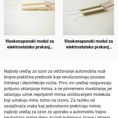
Visokonaponski modul za
Visokonaponski modul za
elektrostatsko prskanje
elektrostatsko prskanje
KCI 1688A
KM-3-24V
Najbolji uređaj za ozon za održavanje automobila nudi
brojne praktične prednosti koje revolucioniraju procese
čišćenja i dezinfekcije vozila. Prvo, ovi uređaji osiguravaju
potpuno uklanjanje mirisa, a ne privremeno maskiranje, jer
uklanjaju uzrok neprijatnih mirisa uništavanjem molekula
koji uzrokuju miris, točno na izvoru. Za razliku od
osvježivača zraka koji jednostavno prekrivaju mirise,
najbolji uređaj za ozon za uporabu u automobilu trajno
neutralizira mirise dima, kućnih ljubimaca, hrane i plijesni,