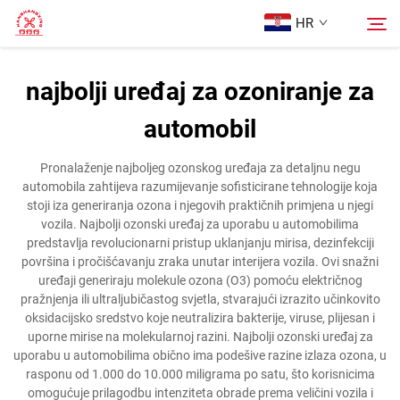
HR
najbolji uređaj za ozoniranje za
Početna Stranica
automobil
Pretraži
Proizvodi
Pronalaženje najboljeg ozonskog uređaja za detaljnu negu
automobila zahtijeva razumijevanje sofisticirane tehnologije koja
stoji iza generiranja ozona i njegovih praktičnih primjena u njegi
Više o nama
vozila. Najbolji ozonski uređaj za uporabu u automobilima
predstavlja revolucionarni pristup uklanjanju mirisa, dezinfekciji
površina i pročišćavanju zraka unutar interijera vozila. Ovi snažni
Slučajevi
uređaji generiraju molekule ozona (O3) pomoću električnog
pražnjenja ili ultraljubičastog svjetla, stvarajući izrazito učinkovito
oksidacijsko sredstvo koje neutralizira bakterije, viruse, plijesan i
Kontaktirajte Nas
uporne mirise na molekularnoj razini. Najbolji ozonski uređaj za
uporabu u automobilima obično ima podešive razine izlaza ozona, u
rasponu od 1.000 do 10.000 miligrama po satu, što korisnicima
omogućuje prilagodbu intenziteta obrade prema veličini vozila i