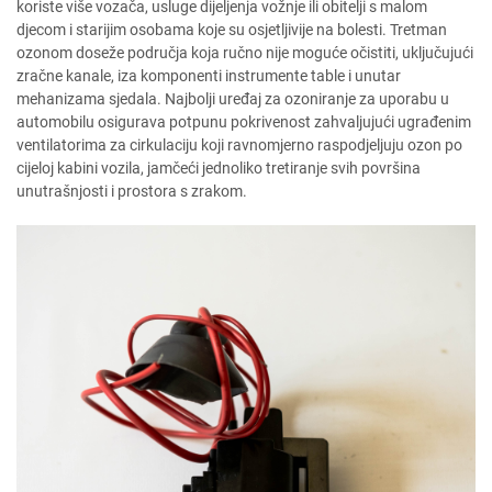
koriste više vozača, usluge dijeljenja vožnje ili obitelji s malom
djecom i starijim osobama koje su osjetljivije na bolesti. Tretman
ozonom doseže područja koja ručno nije moguće očistiti, uključujući
zračne kanale, iza komponenti instrumente table i unutar
mehanizama sjedala. Najbolji uređaj za ozoniranje za uporabu u
automobilu osigurava potpunu pokrivenost zahvaljujući ugrađenim
ventilatorima za cirkulaciju koji ravnomjerno raspodjeljuju ozon po
cijeloj kabini vozila, jamčeći jednoliko tretiranje svih površina
unutrašnjosti i prostora s zrakom.