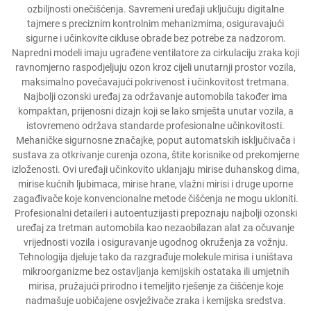
ozbiljnosti onečišćenja. Savremeni uređaji uključuju digitalne
tajmere s preciznim kontrolnim mehanizmima, osiguravajući
sigurne i učinkovite cikluse obrade bez potrebe za nadzorom.
Napredni modeli imaju ugrađene ventilatore za cirkulaciju zraka koji
ravnomjerno raspodjeljuju ozon kroz cijeli unutarnji prostor vozila,
maksimalno povećavajući pokrivenost i učinkovitost tretmana.
Najbolji ozonski uređaj za održavanje automobila također ima
kompaktan, prijenosni dizajn koji se lako smješta unutar vozila, a
istovremeno održava standarde profesionalne učinkovitosti.
Mehaničke sigurnosne značajke, poput automatskih isključivača i
sustava za otkrivanje curenja ozona, štite korisnike od prekomjerne
izloženosti. Ovi uređaji učinkovito uklanjaju mirise duhanskog dima,
mirise kućnih ljubimaca, mirise hrane, vlažni mirisi i druge uporne
zagađivače koje konvencionalne metode čišćenja ne mogu ukloniti.
Profesionalni detaileri i autoentuzijasti prepoznaju najbolji ozonski
uređaj za tretman automobila kao nezaobilazan alat za očuvanje
vrijednosti vozila i osiguravanje ugodnog okruženja za vožnju.
Tehnologija djeluje tako da razgrađuje molekule mirisa i uništava
mikroorganizme bez ostavljanja kemijskih ostataka ili umjetnih
mirisa, pružajući prirodno i temeljito rješenje za čišćenje koje
nadmašuje uobičajene osvježivače zraka i kemijska sredstva.