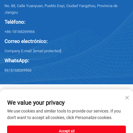
No. 88, Calle Yuanyuan, Pueblo Dayi, Ciudad Yangzhou, Provincia de
Jiangsu
Teléfono:
+86-18168269966
Correo electrónico:
Company E-mail:
[email protected]
WhatsApp:
8618168269966
We value your privacy
Copyright © 2026 Yangzhou Sanxing Technology CO.,LTD. Todos los
We use cookies and similar tools to provide our services. If you
derechos reservados. -
Política de privacidad
don't want to accept all cookies, click Personalize cookies.
Accept all