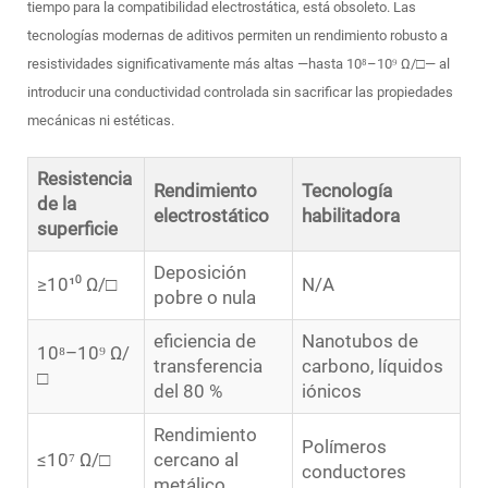
tiempo para la compatibilidad electrostática, está obsoleto. Las
tecnologías modernas de aditivos permiten un rendimiento robusto a
resistividades significativamente más altas —hasta 10⁸–10⁹ Ω/□— al
introducir una conductividad controlada sin sacrificar las propiedades
mecánicas ni estéticas.
Resistencia
Rendimiento
Tecnología
de la
electrostático
habilitadora
superficie
Deposición
≥10¹⁰ Ω/□
N/A
pobre o nula
eficiencia de
Nanotubos de
10⁸–10⁹ Ω/
transferencia
carbono, líquidos
□
del 80 %
iónicos
Rendimiento
Polímeros
≤10⁷ Ω/□
cercano al
conductores
metálico