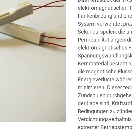
elektromagnetischen T
Funkenbildung und Ene
System verwendet präz
Sekundärspulen, die u
Permeabilität angeordn
elektromagnetisches Fe
Spannungswandlungskap
Kernmaterial besteht au
die magnetische Flussd
Energieverluste währ
minimieren. Dieser tec
Zündspulen durchgehen
der Lage sind, Kraftst
Bedingungen zu zünden,
Verdichtungsverhältnis
extremer Betriebstemp