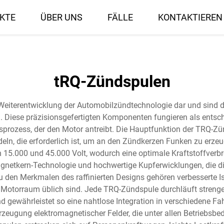
KTE
ÜBER UNS
FÄLLE
KONTAKTIEREN 
tRQ-Zündspulen
eiterentwicklung der Automobilzündtechnologie dar und sind da
. Diese präzisionsgefertigten Komponenten fungieren als entsc
rozess, der den Motor antreibt. Die Hauptfunktion der TRQ-Zün
n, die erforderlich ist, um an den Zündkerzen Funken zu erzeu
 15.000 und 45.000 Volt, wodurch eine optimale Kraftstoffverbr
Magnetkern-Technologie und hochwertige Kupferwicklungen, die d
 den Merkmalen des raffinierten Designs gehören verbesserte Isol
 Motorraum üblich sind. Jede TRQ-Zündspule durchläuft strenge 
 und gewährleistet so eine nahtlose Integration in verschiedene 
Erzeugung elektromagnetischer Felder, die unter allen Betriebsb