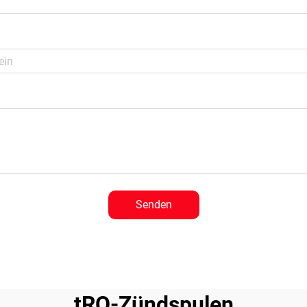
Senden
tRQ-Zündspulen