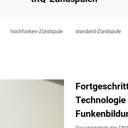
hochfunken-Zündspule
standard-Zündspule
Fortgeschrit
Technologie 
Funkenbildu
Das Herzstück der TRQ-