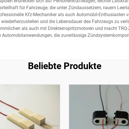
ulen erstrecken sich auf Personenkraftwagen, leichte Lastkra
teilhaft für Fahrzeuge, die unter Zündaussetzern, rauem Leerl
ofessionelle Kfz-Mechaniker als auch Automobil-Enthusiasten v
g wiederherzustellen und die Lebensdauer des Fahrzeugs zu ver
kömmlichen als auch mit Direkteinspritzmotoren und macht TRQ-Z
he Automobilanwendungen, die zuverlässige Zündsystemkompone
Beliebte Produkte