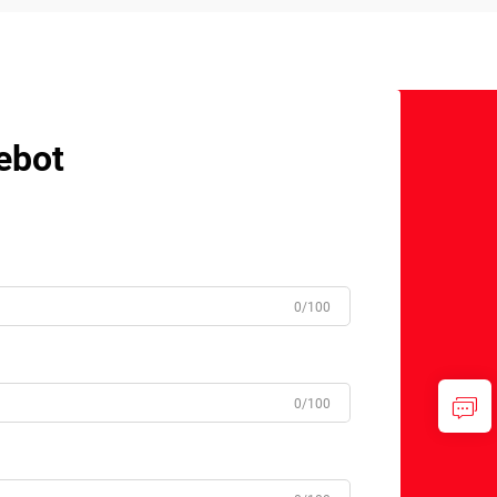
ebot
0/100
0/100