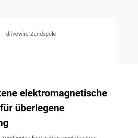
drivewire-Zündspule
tene elektromagnetische
für überlegene
ng
Zündspulen liegt in ihrer revolutionären