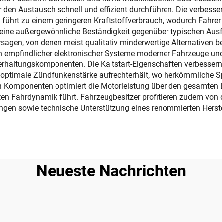
den Austausch schnell und effizient durchführen. Die verbessert
ührt zu einem geringeren Kraftstoffverbrauch, wodurch Fahrer G
ine außergewöhnliche Beständigkeit gegenüber typischen Ausfal
rsagen, von denen meist qualitativ minderwertige Alternativen 
 empfindlicher elektronischer Systeme moderner Fahrzeuge und 
rhaltungskomponenten. Die Kaltstart-Eigenschaften verbessern 
 optimale Zündfunkenstärke aufrechterhält, wo herkömmliche S
n Komponenten optimiert die Motorleistung über den gesamten D
n Fahrdynamik führt. Fahrzeugbesitzer profitieren zudem von de
gen sowie technische Unterstützung eines renommierten Herstel
Neueste Nachrichten