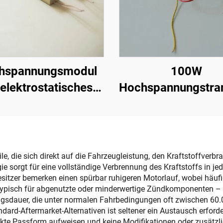
hspannungsmodul
100W
 elektrostatisches
Hochspannungstra
rühen KM-2-12V
le, die sich direkt auf die Fahrzeugleistung, den Kraftstoffver
 sorgt für eine vollständige Verbrennung des Kraftstoffs in jed
itzer bemerken einen spürbar ruhigeren Motorlauf, wobei häufi
pisch für abgenutzte oder minderwertige Zündkomponenten – be
gsdauer, die unter normalen Fahrbedingungen oft zwischen 60.0
ard-Aftermarket-Alternativen ist seltener ein Austausch erforde
irekte Passform aufweisen und keine Modifikationen oder zusät