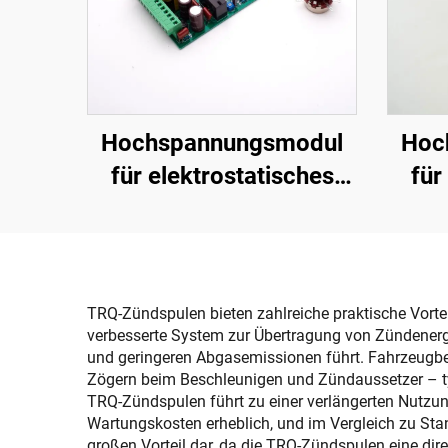
Hochspannungsmodul
Hoc
für elektrostatisches
für
Sprühen SX-108
Sp
TRQ-Zündspulen bieten zahlreiche praktische Vortei
verbesserte System zur Übertragung von Zündenergie
und geringeren Abgasemissionen führt. Fahrzeugbes
Zögern beim Beschleunigen und Zündaussetzer – ty
TRQ-Zündspulen führt zu einer verlängerten Nutzun
Wartungskosten erheblich, und im Vergleich zu Stand
großen Vorteil dar, da die TRQ-Zündspulen eine d