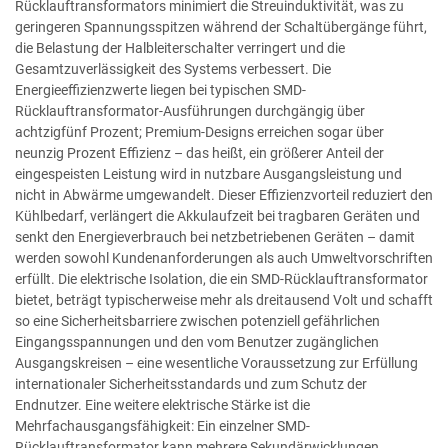
Rücklauftransformators minimiert die Streuinduktivität, was zu
geringeren Spannungsspitzen während der Schaltübergänge führt,
die Belastung der Halbleiterschalter verringert und die
Gesamtzuverlässigkeit des Systems verbessert. Die
Energieeffizienzwerte liegen bei typischen SMD-
Rücklauftransformator-Ausführungen durchgängig über
achtzigfünf Prozent; Premium-Designs erreichen sogar über
neunzig Prozent Effizienz – das heißt, ein größerer Anteil der
eingespeisten Leistung wird in nutzbare Ausgangsleistung und
nicht in Abwärme umgewandelt. Dieser Effizienzvorteil reduziert den
Kühlbedarf, verlängert die Akkulaufzeit bei tragbaren Geräten und
senkt den Energieverbrauch bei netzbetriebenen Geräten – damit
werden sowohl Kundenanforderungen als auch Umweltvorschriften
erfüllt. Die elektrische Isolation, die ein SMD-Rücklauftransformator
bietet, beträgt typischerweise mehr als dreitausend Volt und schafft
so eine Sicherheitsbarriere zwischen potenziell gefährlichen
Eingangsspannungen und den vom Benutzer zugänglichen
Ausgangskreisen – eine wesentliche Voraussetzung zur Erfüllung
internationaler Sicherheitsstandards und zum Schutz der
Endnutzer. Eine weitere elektrische Stärke ist die
Mehrfachausgangsfähigkeit: Ein einzelner SMD-
Rücklauftransformator kann mehrere Sekundärwicklungen