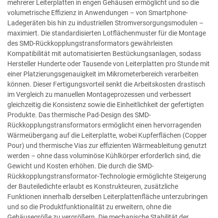
mehrerer Leiterplatten in engen Gehäusen ermöglicht und so die
volumetrische Effizienz in Anwendungen – von Smartphone-
Ladegeräten bis hin zu industriellen Stromversorgungsmodulen –
maximiert. Die standardisierten Lotflächenmuster für die Montage
des SMD-Rückkopplungstransformators gewährleisten
Kompatibilität mit automatisierten Bestückungsanlagen, sodass
Hersteller Hunderte oder Tausende von Leiterplatten pro Stunde mit
einer Platzierungsgenauigkeit im Mikrometerbereich verarbeiten
können. Dieser Fertigungsvorteil senkt die Arbeitskosten drastisch
im Vergleich zu manuellen Montageprozessen und verbessert
gleichzeitig die Konsistenz sowie die Einheitlichkeit der gefertigten
Produkte. Das thermische Pad-Design des SMD-
Rückkopplungstransformators ermöglicht einen hervorragenden
Wärmeübergang auf die Leiterplatte, wobei Kupferflächen (Copper
Pour) und thermische Vias zur effizienten Wärmeableitung genutzt
werden – ohne dass voluminöse Kühlkörper erforderlich sind, die
Gewicht und Kosten erhöhen. Die durch die SMD-
Rückkopplungstransformator-Technologie ermöglichte Steigerung
der Bauteiledichte erlaubt es Konstrukteuren, zusätzliche
Funktionen innerhalb derselben Leiterplattenfläche unterzubringen
und so die Produktfunktionalität zu erweitern, ohne die
Gehäusegröße zu vergrößern. Die mechanische Stabilität der