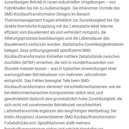
zuverlässigen Betrieb in rauen industriellen Umgebungen – von
Fabrikhallen bis hin zu Außenanlagen. Die inhärenten Vorteile des
SMD-Rücklauftransformator-Designs im Bereich
Thermomanagement tragen erheblich zur Zuverlässigkeit bei: Die
direkte thermische Kopplung mit der Leiterplatte leitet Wärme
effizient vom Bauelement ab und verhindert Hotspots, die
Alterungsprozesse beschleunigen und die Lebensdauer des
Bauelements verkürzen würden. Statistische Zuverlässigkeitsdaten
belegen, dass ordnungsgemäß spezifizierte SMD-
Rücklauftransformator-Einheiten mittlere Zeitabstände zwischen
Ausfällen (MTBF) erreichen, die sich in Hunderttausenden von
Stunden messen lassen – was in typischen Anwendungen einer
wartungsfreien Betriebsdauer von mehreren Jahrzehnten
entspricht. Das Fehlen bewegter Teile beim SMD-
Rücklauftransformator eliminiert Verschleißmechanismen, wie sie
bei elektromechanischen Komponenten üblich sind, und
gewährleistet dadurch eine grundsätzlich hohe Zuverlässigkeit, die
sich nicht mit zunehmender Betriebszeit verschlechtert.
Lieferkettenvorteile ergänzen den langfristigen Wertbeitrag: Die
breite Akzeptanz standardisierter SMD-Rücklauftransformator-
Fußabdrücke und -Spezifikationen stellt mehrere