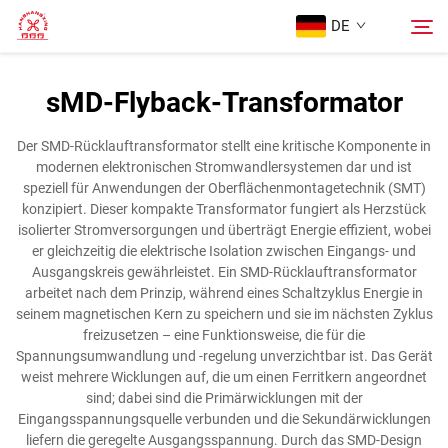
DE
sMD-Flyback-Transformator
Startseite
Suchen
Der SMD-Rücklauftransformator stellt eine kritische Komponente in
modernen elektronischen Stromwandlersystemen dar und ist
Produkte
speziell für Anwendungen der Oberflächenmontagetechnik (SMT)
konzipiert. Dieser kompakte Transformator fungiert als Herzstück
isolierter Stromversorgungen und überträgt Energie effizient, wobei
Über Uns
er gleichzeitig die elektrische Isolation zwischen Eingangs- und
Ausgangskreis gewährleistet. Ein SMD-Rücklauftransformator
arbeitet nach dem Prinzip, während eines Schaltzyklus Energie in
Fälle
seinem magnetischen Kern zu speichern und sie im nächsten Zyklus
freizusetzen – eine Funktionsweise, die für die
Spannungsumwandlung und -regelung unverzichtbar ist. Das Gerät
Blog
weist mehrere Wicklungen auf, die um einen Ferritkern angeordnet
sind; dabei sind die Primärwicklungen mit der
Eingangsspannungsquelle verbunden und die Sekundärwicklungen
Kontaktieren Sie Uns
liefern die geregelte Ausgangsspannung. Durch das SMD-Design