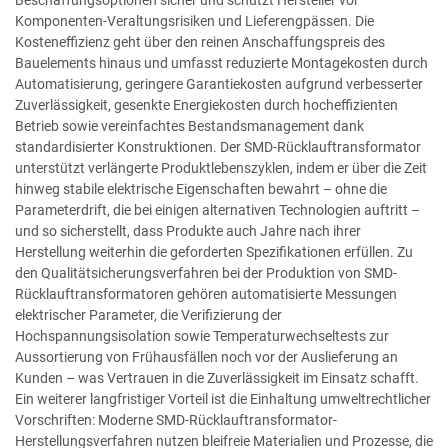
Beschaffungsoptionen sicher und schützt Hersteller vor
Komponenten-Veraltungsrisiken und Lieferengpässen. Die
Kosteneffizienz geht über den reinen Anschaffungspreis des
Bauelements hinaus und umfasst reduzierte Montagekosten durch
Automatisierung, geringere Garantiekosten aufgrund verbesserter
Zuverlässigkeit, gesenkte Energiekosten durch hocheffizienten
Betrieb sowie vereinfachtes Bestandsmanagement dank
standardisierter Konstruktionen. Der SMD-Rücklauftransformator
unterstützt verlängerte Produktlebenszyklen, indem er über die Zeit
hinweg stabile elektrische Eigenschaften bewahrt – ohne die
Parameterdrift, die bei einigen alternativen Technologien auftritt –
und so sicherstellt, dass Produkte auch Jahre nach ihrer
Herstellung weiterhin die geforderten Spezifikationen erfüllen. Zu
den Qualitätsicherungsverfahren bei der Produktion von SMD-
Rücklauftransformatoren gehören automatisierte Messungen
elektrischer Parameter, die Verifizierung der
Hochspannungsisolation sowie Temperaturwechseltests zur
Aussortierung von Frühausfällen noch vor der Auslieferung an
Kunden – was Vertrauen in die Zuverlässigkeit im Einsatz schafft.
Ein weiterer langfristiger Vorteil ist die Einhaltung umweltrechtlicher
Vorschriften: Moderne SMD-Rücklauftransformator-
Herstellungsverfahren nutzen bleifreie Materialien und Prozesse, die