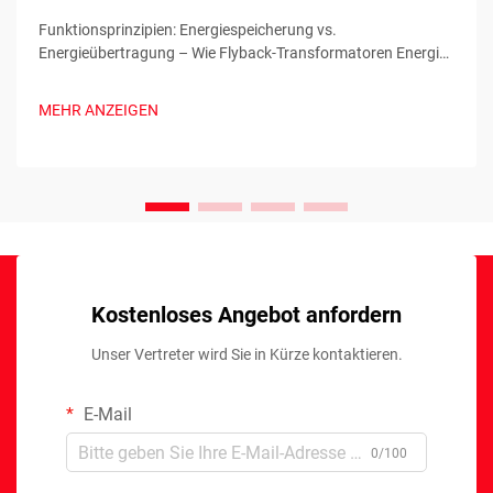
Funktionsprinzipien: Energiespeicherung vs.
Energieübertragung – Wie Flyback-Transformatoren Energie
speichern und freigeben (Diskontinuierlicher Leitbetrieb):
Flyback-Transformatoren fungieren als gekoppelte Drosseln
MEHR ANZEIGEN
und speichern Energie in ihrem magnetischen Kern während
der Einschaltphase des Schalters …
Kostenloses Angebot anfordern
Unser Vertreter wird Sie in Kürze kontaktieren.
E-Mail
0/100