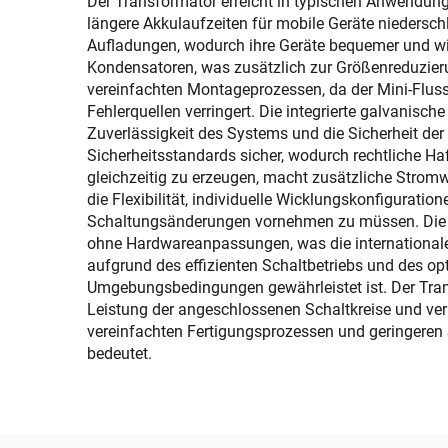
Der Transformator erreicht in typischen Anwendung
längere Akkulaufzeiten für mobile Geräte niedersc
Aufladungen, wodurch ihre Geräte bequemer und wir
Kondensatoren, was zusätzlich zur Größenreduzierun
vereinfachten Montageprozessen, da der Mini-Flus
Fehlerquellen verringert. Die integrierte galvanis
Zuverlässigkeit des Systems und die Sicherheit der 
Sicherheitsstandards sicher, wodurch rechtliche H
gleichzeitig zu erzeugen, macht zusätzliche Strom
die Flexibilität, individuelle Wicklungskonfigurat
Schaltungsänderungen vornehmen zu müssen. Die b
ohne Hardwareanpassungen, was die internationale P
aufgrund des effizienten Schaltbetriebs und des o
Umgebungsbedingungen gewährleistet ist. Der Tran
Leistung der angeschlossenen Schaltkreise und verb
vereinfachten Fertigungsprozessen und geringeren 
bedeutet.