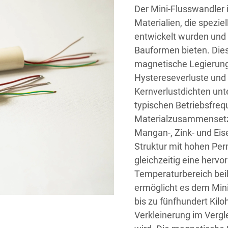
Der Mini-Flusswandler 
Materialien, die spezi
entwickelt wurden und
Bauformen bieten. Diese
magnetische Legierunge
Hystereseverluste und
Kernverlustdichten unte
typischen Betriebsfreq
Materialzusammensetzu
Mangan-, Zink- und Eis
Struktur mit hohen Per
gleichzeitig eine hervo
Temperaturbereich bei
ermöglicht es dem Mini
bis zu fünfhundert Kilo
Verkleinerung im Vergl