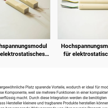
hspannungsmodul
Hochspannungsm
 elektrostatisches
für elektrostatis
rühen KM-2-12V
Sprühen NX 10
gewöhnliche Platz sparende Vorteile, wodurch er ideal für moder
iese Komponente, weil sie mehrere Funktionen in einer kompakten 
rflüssig macht. Durch diese Integration werden die benötigten 
ss Hersteller kleinere und tragbarere Produkte herstellen könne