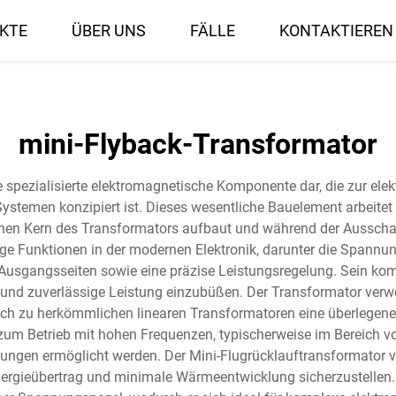
KTE
ÜBER UNS
FÄLLE
KONTAKTIEREN 
mini-Flyback-Transformator
ne spezialisierte elektromagnetische Komponente dar, die zur e
stemen konzipiert ist. Dieses wesentliche Bauelement arbeitet
hen Kern des Transformators aufbaut und während der Ausscha
ige Funktionen in der modernen Elektronik, darunter die Spann
usgangsseiten sowie eine präzise Leistungsregelung. Sein kom
 und zuverlässige Leistung einzubüßen. Der Transformator verwe
h zu herkömmlichen linearen Transformatoren eine überlegene 
zum Betrieb mit hohen Frequenzen, typischerweise im Bereich vo
ungen ermöglicht werden. Der Mini-Flugrücklauftransformator ve
 Energieübertrag und minimale Wärmeentwicklung sicherzustelle