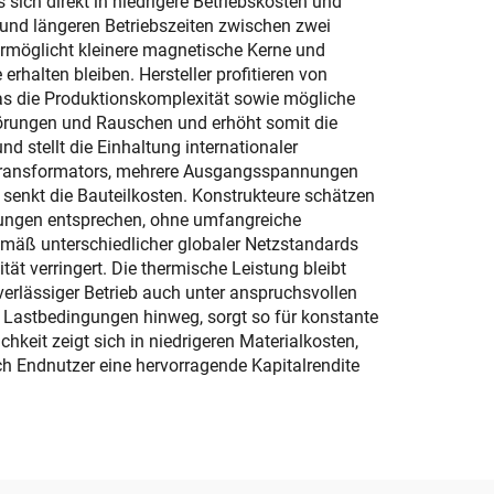
ich direkt in niedrigere Betriebskosten und
 und längeren Betriebszeiten zwischen zwei
ermöglicht kleinere magnetische Kerne und
halten bleiben. Hersteller profitieren von
as die Produktionskomplexität sowie mögliche
 Störungen und Rauschen und erhöht somit die
d stellt die Einhaltung internationaler
es Transformators, mehrere Ausgangsspannungen
senkt die Bauteilkosten. Konstrukteure schätzen
derungen entsprechen, ohne umfangreiche
äß unterschiedlicher globaler Netzstandards
t verringert. Die thermische Leistung bleibt
erlässiger Betrieb auch unter anspruchsvollen
 Lastbedingungen hinweg, sorgt so für konstante
keit zeigt sich in niedrigeren Materialkosten,
ch Endnutzer eine hervorragende Kapitalrendite