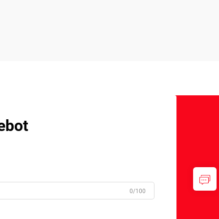
ebot
0/100