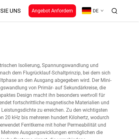
SIE UNS
Angebot Anfordern
DE
lektrischen Isolierung, Spannungswandlung und
 nach dem Flugrücklauf-Schaltprinzip, bei dem sich
ltphase an den Ausgang abgegeben wird. Der Mini-
ungswandlung von Primär- auf Sekundärkreise, die
paktes Design macht ihn besonders wertvoll für
ndet fortschrittliche magnetische Materialien und
Leistungsdichte zu erreichen. Zu den wichtigsten
n 20 kHz bis mehreren hundert Kilohertz, wodurch
rwendet Ferritkerne mit hoher Permeabilität und
n. Mehrere Ausgangswicklungen ermöglichen die