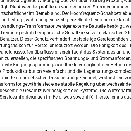
en hervorragende Wirkungsgrade von über neunzig Prozent, was s
hlägt. Die Anwender profitieren von geringeren Stromrechnungen
tschaftlicher im Betrieb sind. Der Hochfrequenz-Schaltbetrieb 
g beiträgt, während gleichzeitig exzellente Leistungsmerkmale er
swandlungs-Transformator weniger externe Bauteile benötigt, w
che Trennung schützt empfindliche Schaltkreise vor elektrischen
Benutzer. Dieser Schutz verhindert kostspielige Geräteschäden un
aftungsrisiken für Hersteller reduziert werden. Die Fähigkeit d
wandlungsstufen überflüssig, vereinfacht das Systemdesign und 
ionen zu erstellen, die spezifischen Spannungs- und Stromanfor
reite Eingangsspannungsbandbreite ermöglicht den Betrieb gem
roduktdistribution vereinfacht und die Lagerhaltungskomplexitä
ptimierten magnetischen Designs ausgezeichnet, wodurch ein zuv
sformator gewährleistet eine stabile Regelung über wechselnde
essert die Gesamtzuverlässigkeit des Systems. Die Wirtschaftlich
Serviceanforderungen im Feld, was sowohl für Hersteller als au