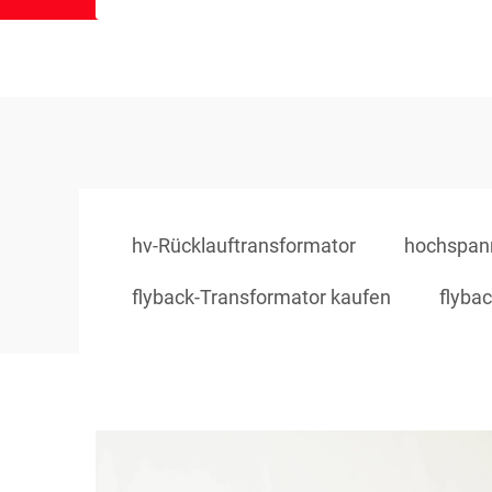
hv-Rücklauftransformator
hochspan
flyback-Transformator kaufen
flyba