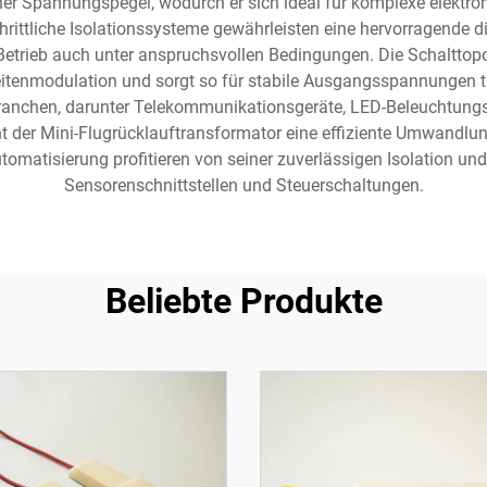
her Spannungspegel, wodurch er sich ideal für komplexe elektro
ttliche Isolationssysteme gewährleisten eine hervorragende di
etrieb auch unter anspruchsvollen Bedingungen. Die Schalttopo
tenmodulation und sorgt so für stabile Ausgangsspannungen 
ranchen, darunter Telekommunikationsgeräte, LED-Beleuchtungs
ht der Mini-Flugrücklauftransformator eine effiziente Umwandlun
omatisierung profitieren von seiner zuverlässigen Isolation 
Sensorenschnittstellen und Steuerschaltungen.
Beliebte Produkte