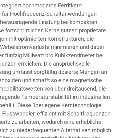
integriert hochmoderne Ferritkern-
ell für Hochfrequenz-Schaltanwendungen
 herausragende Leistung bei kompakten
 fortschrittlichen Kerne nutzen proprietäre
n mit optimierten Kornstrukturen, die
 Wirbelstromverluste minimieren und dabei
r fünfzig Milliwatt pro Kubikzentimeter bei
uenzen erreichen. Die anspruchsvolle
ng umfasst sorgfältig dosierte Mengen an
enoxiden und schafft so eine magnetische
meabilitätswerten von über dreitausend, die
rragende Temperaturstabilität im industriellen
behält. Diese überlegene Kerntechnologie
-Flusswandler, effizient mit Schaltfrequenzen
hertz zu arbeiten, wodurch eine erhebliche
eich zu niederfrequenten Alternativen möglich