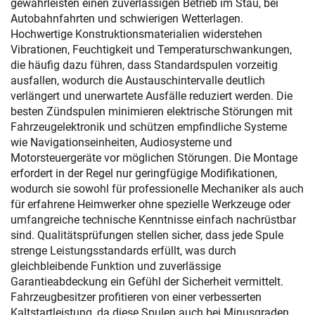
gewährleisten einen zuverlässigen Betrieb im Stau, bei
Autobahnfahrten und schwierigen Wetterlagen.
Hochwertige Konstruktionsmaterialien widerstehen
Vibrationen, Feuchtigkeit und Temperaturschwankungen,
die häufig dazu führen, dass Standardspulen vorzeitig
ausfallen, wodurch die Austauschintervalle deutlich
verlängert und unerwartete Ausfälle reduziert werden. Die
besten Zündspulen minimieren elektrische Störungen mit
Fahrzeugelektronik und schützen empfindliche Systeme
wie Navigationseinheiten, Audiosysteme und
Motorsteuergeräte vor möglichen Störungen. Die Montage
erfordert in der Regel nur geringfügige Modifikationen,
wodurch sie sowohl für professionelle Mechaniker als auch
für erfahrene Heimwerker ohne spezielle Werkzeuge oder
umfangreiche technische Kenntnisse einfach nachrüstbar
sind. Qualitätsprüfungen stellen sicher, dass jede Spule
strenge Leistungsstandards erfüllt, was durch
gleichbleibende Funktion und zuverlässige
Garantieabdeckung ein Gefühl der Sicherheit vermittelt.
Fahrzeugbesitzer profitieren von einer verbesserten
Kaltstartleistung, da diese Spulen auch bei Minusgraden