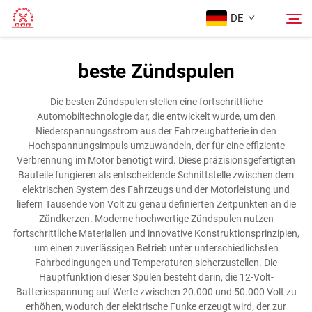
DE
beste Zündspulen
Startseite
Suche
Die besten Zündspulen stellen eine fortschrittliche
Automobiltechnologie dar, die entwickelt wurde, um den
Produkte
Niederspannungsstrom aus der Fahrzeugbatterie in den
Hochspannungsimpuls umzuwandeln, der für eine effiziente
Verbrennung im Motor benötigt wird. Diese präzisionsgefertigten
Über Uns
Bauteile fungieren als entscheidende Schnittstelle zwischen dem
elektrischen System des Fahrzeugs und der Motorleistung und
liefern Tausende von Volt zu genau definierten Zeitpunkten an die
Fälle
Zündkerzen. Moderne hochwertige Zündspulen nutzen
fortschrittliche Materialien und innovative Konstruktionsprinzipien,
um einen zuverlässigen Betrieb unter unterschiedlichsten
Kontaktieren Sie uns
Fahrbedingungen und Temperaturen sicherzustellen. Die
Hauptfunktion dieser Spulen besteht darin, die 12-Volt-
Batteriespannung auf Werte zwischen 20.000 und 50.000 Volt zu
erhöhen, wodurch der elektrische Funke erzeugt wird, der zur