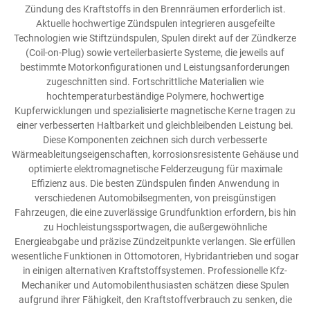
Zündung des Kraftstoffs in den Brennräumen erforderlich ist.
Aktuelle hochwertige Zündspulen integrieren ausgefeilte
Technologien wie Stiftzündspulen, Spulen direkt auf der Zündkerze
(Coil-on-Plug) sowie verteilerbasierte Systeme, die jeweils auf
bestimmte Motorkonfigurationen und Leistungsanforderungen
zugeschnitten sind. Fortschrittliche Materialien wie
hochtemperaturbeständige Polymere, hochwertige
Kupferwicklungen und spezialisierte magnetische Kerne tragen zu
einer verbesserten Haltbarkeit und gleichbleibenden Leistung bei.
Diese Komponenten zeichnen sich durch verbesserte
Wärmeableitungseigenschaften, korrosionsresistente Gehäuse und
optimierte elektromagnetische Felderzeugung für maximale
Effizienz aus. Die besten Zündspulen finden Anwendung in
verschiedenen Automobilsegmenten, von preisgünstigen
Fahrzeugen, die eine zuverlässige Grundfunktion erfordern, bis hin
zu Hochleistungssportwagen, die außergewöhnliche
Energieabgabe und präzise Zündzeitpunkte verlangen. Sie erfüllen
wesentliche Funktionen in Ottomotoren, Hybridantrieben und sogar
in einigen alternativen Kraftstoffsystemen. Professionelle Kfz-
Mechaniker und Automobilenthusiasten schätzen diese Spulen
aufgrund ihrer Fähigkeit, den Kraftstoffverbrauch zu senken, die