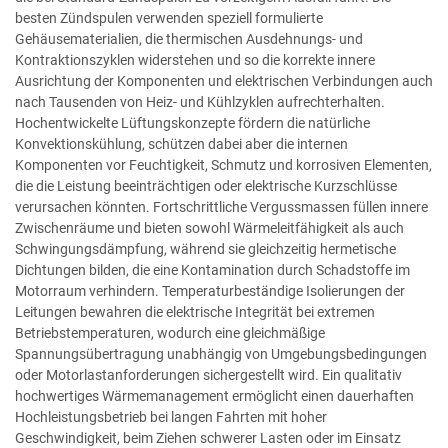
besten Zündspulen verwenden speziell formulierte
Gehäusematerialien, die thermischen Ausdehnungs- und
Kontraktionszyklen widerstehen und so die korrekte innere
Ausrichtung der Komponenten und elektrischen Verbindungen auch
nach Tausenden von Heiz- und Kühlzyklen aufrechterhalten.
Hochentwickelte Lüftungskonzepte fördern die natürliche
Konvektionskühlung, schützen dabei aber die internen
Komponenten vor Feuchtigkeit, Schmutz und korrosiven Elementen,
die die Leistung beeinträchtigen oder elektrische Kurzschlüsse
verursachen könnten. Fortschrittliche Vergussmassen füllen innere
Zwischenräume und bieten sowohl Wärmeleitfähigkeit als auch
Schwingungsdämpfung, während sie gleichzeitig hermetische
Dichtungen bilden, die eine Kontamination durch Schadstoffe im
Motorraum verhindern. Temperaturbeständige Isolierungen der
Leitungen bewahren die elektrische Integrität bei extremen
Betriebstemperaturen, wodurch eine gleichmäßige
Spannungsübertragung unabhängig von Umgebungsbedingungen
oder Motorlastanforderungen sichergestellt wird. Ein qualitativ
hochwertiges Wärmemanagement ermöglicht einen dauerhaften
Hochleistungsbetrieb bei langen Fahrten mit hoher
Geschwindigkeit, beim Ziehen schwerer Lasten oder im Einsatz