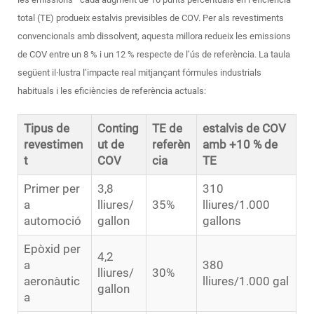
total (TE) produeix estalvis previsibles de COV. Per als revestiments
convencionals amb dissolvent, aquesta millora redueix les emissions
de COV entre un 8 % i un 12 % respecte de l’ús de referència. La taula
següent il·lustra l’impacte real mitjançant fórmules industrials
habituals i les eficiències de referència actuals:
Tipus de
Conting
TE de
estalvis de COV
revestimen
ut de
referèn
amb +10 % de
t
COV
cia
TE
Primer per
3,8
310
a
lliures/
35%
lliures/1.000
automoció
gallon
gallons
Epòxid per
4,2
a
380
lliures/
30%
aeronàutic
lliures/1.000 gal
gallon
a