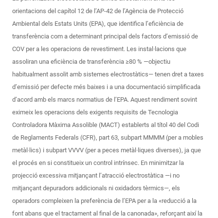
orientacions del capítol 12 de l’AP-42 de l’Agència de Protecció
Ambiental dels Estats Units (EPA), que identifica l’eficiència de
transferència com a determinant principal dels factors d’emissió de
COV per a les operacions de revestiment. Les instal·lacions que
assoliran una eficiència de transferència ≥80 % —objectiu
habitualment assolit amb sistemes electrostàtics— tenen dret a taxes
d’emissió per defecte més baixes i a una documentació simplificada
d’acord amb els marcs normatius de l’EPA. Aquest rendiment sovint
eximeix les operacions dels exigents requisits de Tecnologia
Controladora Màxima Assolible (MACT) establerts al títol 40 del Codi
de Reglaments Federals (CFR), part 63, subpart MMMM (per a mobles
metàl·lics) i subpart VVVV (per a peces metàl·liques diverses), ja que
el procés en si constitueix un control intrínsec. En minimitzar la
projecció excessiva mitjançant l’atracció electrostàtica —i no
mitjançant depuradors addicionals ni oxidadors tèrmics—, els
operadors compleixen la preferència de l’EPA per a la «reducció a la
font abans que el tractament al final de la canonada», reforçant així la