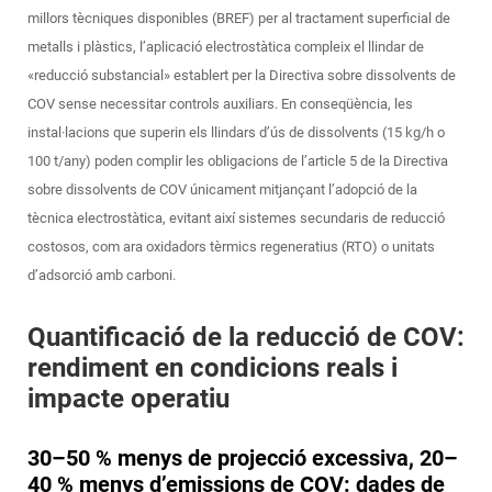
millors tècniques disponibles (BREF) per al tractament superficial de
metalls i plàstics, l’aplicació electrostàtica compleix el llindar de
«reducció substancial» establert per la Directiva sobre dissolvents de
COV sense necessitar controls auxiliars. En conseqüència, les
instal·lacions que superin els llindars d’ús de dissolvents (15 kg/h o
100 t/any) poden complir les obligacions de l’article 5 de la Directiva
sobre dissolvents de COV únicament mitjançant l’adopció de la
tècnica electrostàtica, evitant així sistemes secundaris de reducció
costosos, com ara oxidadors tèrmics regeneratius (RTO) o unitats
d’adsorció amb carboni.
Quantificació de la reducció de COV:
rendiment en condicions reals i
impacte operatiu
30–50 % menys de projecció excessiva, 20–
40 % menys d’emissions de COV: dades de