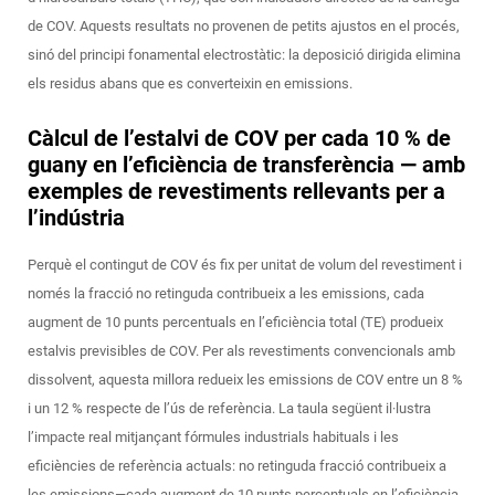
de COV. Aquests resultats no provenen de petits ajustos en el procés,
sinó del principi fonamental electrostàtic: la deposició dirigida elimina
els residus abans que es converteixin en emissions.
Càlcul de l’estalvi de COV per cada 10 % de
guany en l’eficiència de transferència — amb
exemples de revestiments rellevants per a
l’indústria
Perquè el contingut de COV és fix per unitat de volum del revestiment i
només la fracció no retinguda contribueix a les emissions, cada
augment de 10 punts percentuals en l’eficiència total (TE) produeix
estalvis previsibles de COV. Per als revestiments convencionals amb
dissolvent, aquesta millora redueix les emissions de COV entre un 8 %
i un 12 % respecte de l’ús de referència. La taula següent il·lustra
l’impacte real mitjançant fórmules industrials habituals i les
eficiències de referència actuals:
no retinguda
fracció contribueix a
les emissions—cada augment de 10 punts percentuals en l’eficiència