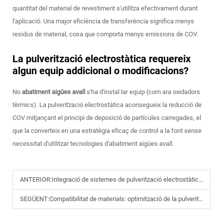
quantitat del material de revestiment s'utilitza efectivament durant
l'aplicació. Una major eficiència de transferència significa menys
residus de material, cosa que comporta menys emissions de COV.
La pulverització electrostàtica requereix
algun equip addicional o modificacions?
No
abatiment aigües avall
s'ha d'instal·lar equip (com ara oxidadors
tèrmics). La pulverització electrostàtica aconsegueix la reducció de
COV mitjançant el principi de deposició de partícules carregades, el
que la converteix en una estratègia eficaç de control a la font sense
necessitat d'utilitzar tecnologies d'abatiment aigües avall.
ANTERIOR:
Integració de sistemes de pulverització electrostàtica amb línies de producció automàtiques
SEGÜENT:
Compatibilitat de materials: optimització de la pulverització electrostàtica per a substrats conductors i no conductors