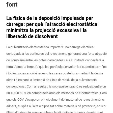
font
La física de la deposició impulsada per
càrrega: per què l’atracció electrostàtica
minimitza la projecció excessiva i la
lliberació de dissolvent
La pulverització electrostàtica imparteix una càrrega elèctrica
controlada a les partícules del revestiment, generant una forta atracció
coulombiana entre les gotes carregades i els substrats connectats a
terra. Aquesta força fa que les partícules envoltin les superfícies —fins
i tot les zones encoixinades o les cares posteriors— reduint la deriva
aèria i eliminant la limitació de «línia de visió» de la pulverització
convencional. Com a resultat, la sobrepulverització es redueix entre un
30 % i un 50 % en comparació amb els mètodes no electrostàtics. Com
que els COV s’evaporen principalment del material de revestiment no
adherit, suspès a l’aire o dipositat sobre materials de protecció, sòls o
filtres d’extracció, menys sobrepulverització es tradueix directament