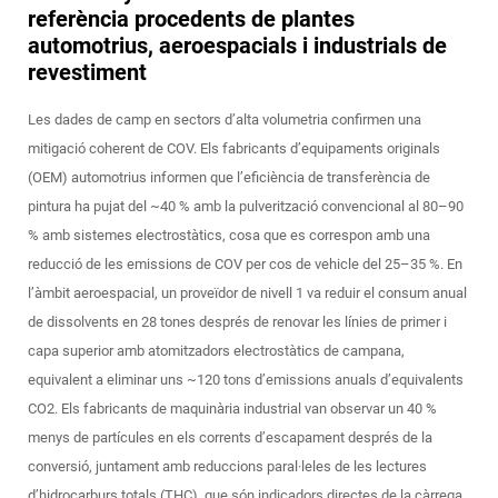
referència procedents de plantes
automotrius, aeroespacials i industrials de
revestiment
Les dades de camp en sectors d’alta volumetria confirmen una
mitigació coherent de COV. Els fabricants d’equipaments originals
(OEM) automotrius informen que l’eficiència de transferència de
pintura ha pujat del ~40 % amb la pulverització convencional al 80–90
% amb sistemes electrostàtics, cosa que es correspon amb una
reducció de les emissions de COV per cos de vehicle del 25–35 %. En
l’àmbit aeroespacial, un proveïdor de nivell 1 va reduir el consum anual
de dissolvents en 28 tones després de renovar les línies de primer i
capa superior amb atomitzadors electrostàtics de campana,
equivalent a eliminar uns ~120 tons d’emissions anuals d’equivalents
CO2. Els fabricants de maquinària industrial van observar un 40 %
menys de partícules en els corrents d’escapament després de la
conversió, juntament amb reduccions paral·leles de les lectures
d’hidrocarburs totals (THC), que són indicadors directes de la càrrega