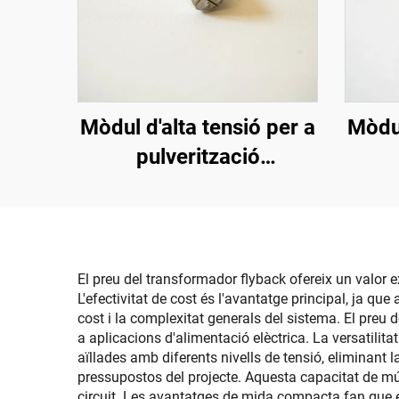
Mòdul d'alta tensió per a
Mòdul
pulverització
electrostàtica
ele
El preu del transformador flyback ofereix un valor 
L'efectivitat de cost és l'avantatge principal, ja qu
cost i la complexitat generals del sistema. El preu 
a aplicacions d'alimentació elèctrica. La versatilit
aïllades amb diferents nivells de tensió, eliminant 
pressupostos del projecte. Aquesta capacitat de múl
circuit. Les avantatges de mida compacta fan que el