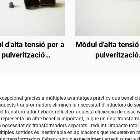
 d'alta tensió per a
Mòdul d'alta tensió
pulverització
pulverització
ctrostàtica SX-208
electrostàtica KCI
excepcional gràcies a múltiples avantatges pràctics que beneficie
e aquests transformadors eliminen la necessitat d'inductors de sort
del transformador flyback reflecteix aquesta eficiència de disse
at representa un altre benefici important, ja que un únic transfor
la necessitat de transformadors separats i reduint l'impacte total
tiples sortides és inestimable en aplicacions que requereixen rai
s transformadors flyback siguin especialment atractius per a dis