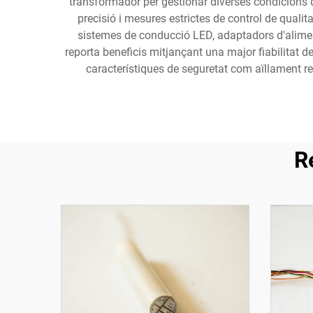
transformador per gestionar diverses condicions d
precisió i mesures estrictes de control de quali
sistemes de conducció LED, adaptadors d'aliment
reporta beneficis mitjançant una major fiabilitat 
característiques de seguretat com aïllament ref
R