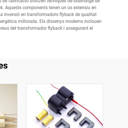
 de fabricació utilitzen tècniques de bobinatge de
yback. Aquests components tenen un ús extensiu en
a inversió en transformadors flyback de qualitat
energètica millorada. Els dissenys moderns inclouen
 preus del transformador flyback i assegurant el
es