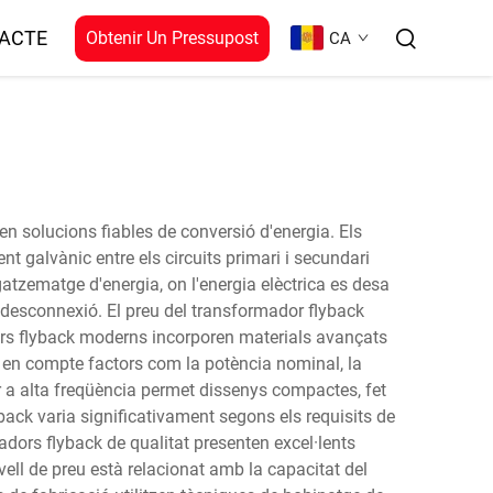
ACTE
Obtenir Un Pressupost
CA
n solucions fiables de conversió d'energia. Els
t galvànic entre els circuits primari i secundari
tzematge d'energia, on l'energia elèctrica es desa
 desconnexió. El preu del transformador flyback
adors flyback moderns incorporen materials avançats
 té en compte factors com la potència nominal, la
ar a alta freqüència permet dissenys compactes, fet
back varia significativament segons els requisits de
dors flyback de qualitat presenten excel·lents
ivell de preu està relacionat amb la capacitat del