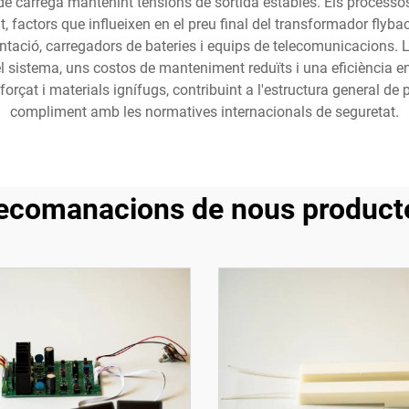
e càrrega mantenint tensions de sortida estables. Els processos
tat, factors que influeixen en el preu final del transformador fl
ació, carregadors de bateries i equips de telecomunicacions. L
del sistema, uns costos de manteniment reduïts i una eficiència 
orçat i materials ignífugs, contribuint a l'estructura general de
compliment amb les normatives internacionals de seguretat.
ecomanacions de nous product