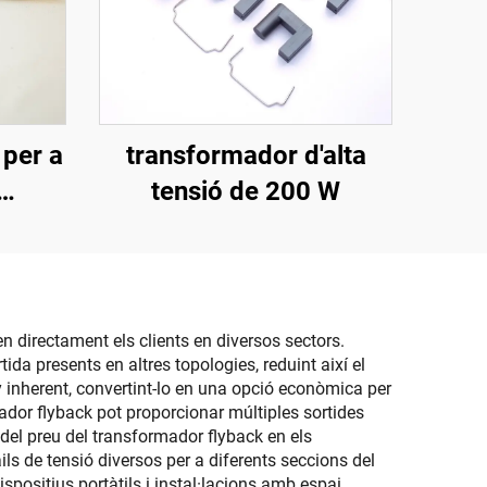
 per a
transformador d'alta
tensió de 200 W
 1688B
n directament els clients en diversos sectors.
ida presents en altres topologies, reduint així el
ny inherent, convertint-lo en una opció econòmica per
mador flyback pot proporcionar múltiples sortides
 del preu del transformador flyback en els
ls de tensió diversos per a diferents seccions del
positius portàtils i instal·lacions amb espai