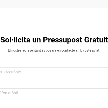
Sol·licita un Pressupost Gratuit
El nostre representant es posarà en contacte amb vostè aviat.