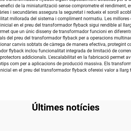
 benefici de la miniaturització sense comprometre el rendiment, e
àries i secundàries assegura la seguretat i redueix el soroll acobl
litat millorada del sistema i compliment normatiu. Les millores 
inicial en el preu del transformador flyback sigui rendible al llar
rmet que un únic disseny de transformador funcioni en diferents
erals del preu del transformador flyback per a operacions multina
ionar canvis sobtats de càrrega de manera efectiva, protegint co
or flyback inclou funcionalitat integrada de limitació de corren
protectors addicionals. L'escalabilitat en la fabricació permet a
ototips com per a aplicacions de producció massiva. Els transfor
inicial en el preu del transformador flyback ofereixi valor a llarg
Últimes notícies