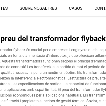
TES
SOBRE NOSALTRES
CASOS
CONT
preu del transformador flyback
mador flyback és crucial per a empreses i enginyers que busque
 en fonts d'alimentació d'interruptor, ja que ofereixen aïllamen
. Aquests transformadors funcionen segons el principi d'emmaga
e de connexió i es transfereix a la sortida durant el període de
s de qualitat necessaris per a un rendiment òptim. Els transform
redueixen la interferència electromagnètica. L'estructura de preus
trada i les especificacions de sortida. La capacitat de funcion
 a aplicacions amb espai limitat. El preu del transformador fly
lucions econòmiques per a aplicacions habituals. Els transforma
de filtració i propietats superiors de gestió tèrmica. Sovint, el n