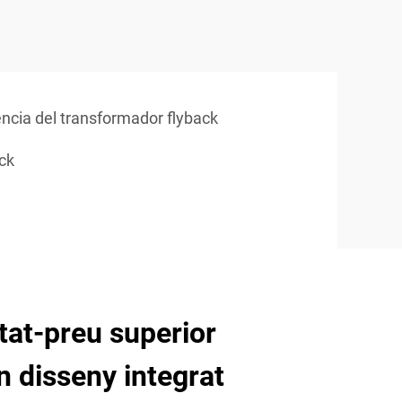
ncia del transformador flyback
ack
itat-preu superior
n disseny integrat