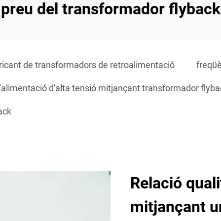
preu del transformador flyback
ricant de transformadors de retroalimentació
freqüè
d'alimentació d'alta tensió mitjançant transformador flyb
ack
Relació qual
mitjançant u